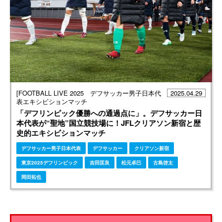
[FOOTBALL LIVE 2025 デフサッカー男子日本代
2025.04.29
表エキシビションマッチ
「デフリンピック優勝への通過点に」。デフサッカー日
本代表が“聖地”国立競技場に！JFLクリアソン新宿と歴
史的エキシビションマッチ
デフサッカー男子日本代表
デフサッカー
クリアソン新宿
東京2025デフリンピック
吉田匡良
松元卓巳
古島啓太
岡田拓也