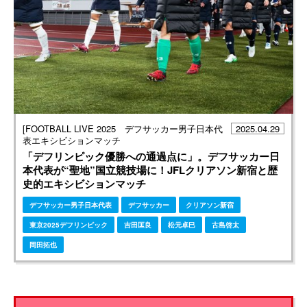
[FOOTBALL LIVE 2025 デフサッカー男子日本代
2025.04.29
表エキシビションマッチ
「デフリンピック優勝への通過点に」。デフサッカー日
本代表が“聖地”国立競技場に！JFLクリアソン新宿と歴
史的エキシビションマッチ
デフサッカー男子日本代表
デフサッカー
クリアソン新宿
東京2025デフリンピック
吉田匡良
松元卓巳
古島啓太
岡田拓也