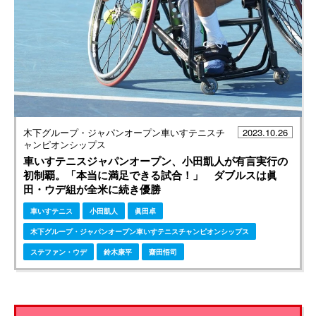
木下グループ・ジャパンオープン車いすテニスチ
2023.10.26
ャンピオンシップス
車いすテニスジャパンオープン、小田凱人が有言実行の
初制覇。「本当に満足できる試合！」 ダブルスは眞
田・ウデ組が全米に続き優勝
車いすテニス
小田凱人
眞田卓
木下グループ・ジャパンオープン車いすテニスチャンピオンシップス
ステファン・ウデ
鈴木康平
齋田悟司