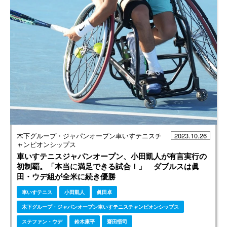
木下グループ・ジャパンオープン車いすテニスチ
2023.10.26
ャンピオンシップス
車いすテニスジャパンオープン、小田凱人が有言実行の
初制覇。「本当に満足できる試合！」 ダブルスは眞
田・ウデ組が全米に続き優勝
車いすテニス
小田凱人
眞田卓
木下グループ・ジャパンオープン車いすテニスチャンピオンシップス
ステファン・ウデ
鈴木康平
齋田悟司