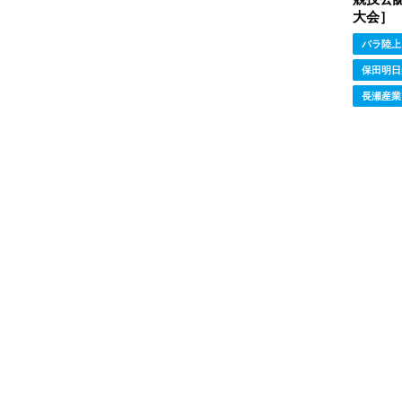
大会］
パラ陸上
保田明日
長瀬産業