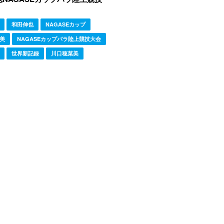
和田伸也
NAGASEカップ
美
NAGASEカップパラ陸上競技大会
世界新記録
川口穂菜美