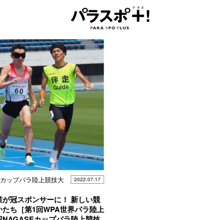
SEカップパラ陸上競技大
2022.07.17
業が冠スポンサーに！ 新しい競
かたち［第1回WPA世界パラ陸上
NAGASEカップパラ陸上競技