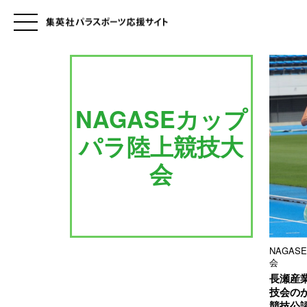
NAGASEカップ
パラ陸上競技大
会
NAGA
会
長瀬産
技会の
競技公認