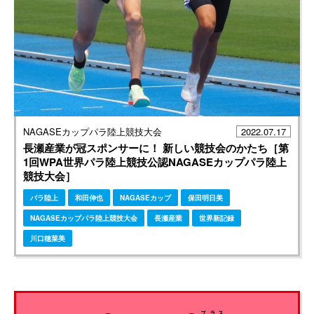
NAGASEカップパラ陸上競技大会
2022.07.17
長瀬産業が冠スポンサーに！ 新しい競技会のかたち［第
1回WPA世界パラ陸上競技公認NAGASEカップパラ陸上
競技大会］
パラ陸上
和田伸也
NAGASEカップ
保田明日美
NAGASEカップパラ陸上競技大会
長瀬産業
世界新記録
川口穂菜美