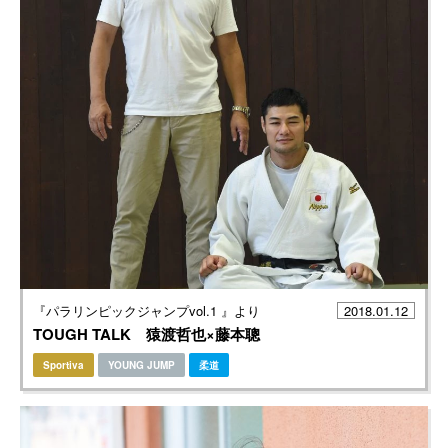
『パラリンピックジャンプvol.1 』より
2018.01.12
TOUGH TALK 猿渡哲也×藤本聰
Sportiva
YOUNG JUMP
柔道