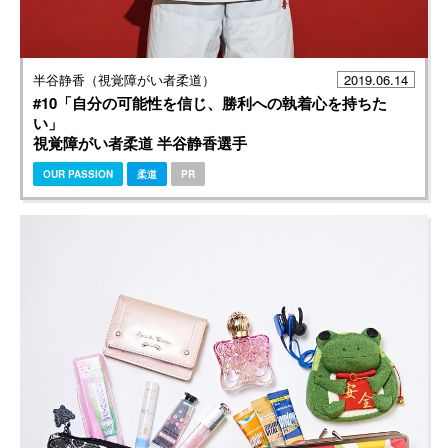
半谷静香（視覚障がい者柔道）
2019.06.14
#10「自分の可能性を信じ、勝利への執着心を持ちた
い」
視覚障がい者柔道 半谷静香選手
OUR PASSION
柔道
PR