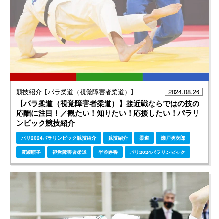
競技紹介【パラ柔道（視覚障害者柔道）】
2024.08.26
【パラ柔道（視覚障害者柔道）】接近戦ならではの技の
応酬に注目！／観たい！知りたい！応援したい！パラリ
ンピック競技紹介
パリ2024パラリンピック競技紹介
競技紹介
柔道
瀬戸勇次郎
廣瀬順子
視覚障害者柔道
半谷静香
パリ2024パラリンピック