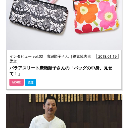
インタビュー vol.03 廣瀬順子さん［視覚障害者
2018.01.19
柔道］
パラアスリート廣瀬順子さんの「バッグの中身、見せ
て！」
MORE
柔道