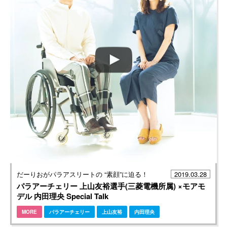
だーりおがパラアスリートの “素顔”に迫る！
2019.03.28
パラアーチェリー 上山友裕選手(三菱電機所属) ×モアモ
デル 内田理央 Special Talk
MORE
パラアーチェリー
上山友裕
内田理央