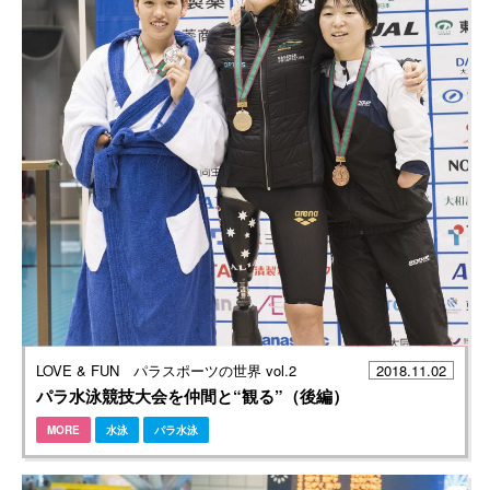
LOVE & FUN パラスポーツの世界 vol.2
2018.11.02
パラ水泳競技大会を仲間と“観る”（後編）
MORE
水泳
パラ水泳