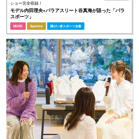
ショー完全収録！
モデル内田理央×パラアスリート谷真海が語った「パラ
スポーツ」
MORE
Sportiva
障がい者スポーツ全般