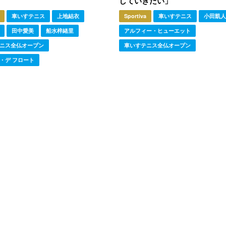
していきたい」
車いすテニス
上地結衣
Sportiva
車いすテニス
小田凱人
田中愛美
船水梓緒里
アルフィー・ヒューエット
ニス全仏オープン
車いすテニス全仏オープン
・デ フロート