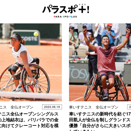
ニス 全仏オープン
車いすテニス 全仏オープン
2023.06.19
2
テニス全仏オープンシングルス
車いすテニスの新時代を紡ぐ1
の上地結衣は、パリパラでの金
田凱人が全仏を制しグランドス
に向けてクレーコート対応を模
優勝「自分がさらに大きいスポ