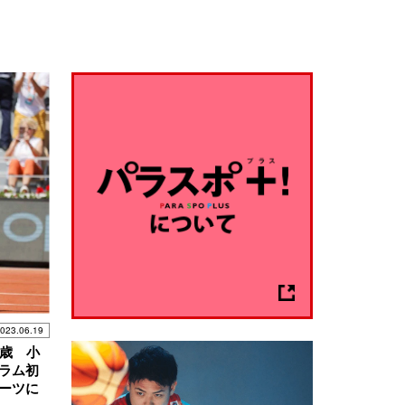
023.06.19
7歳 小
ラム初
ーツに