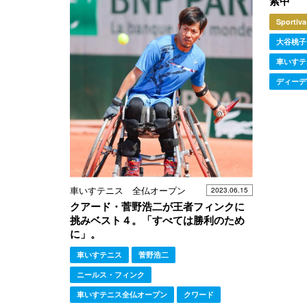
索中
Sportiva
大谷桃子
車いすテ
ディーデ
車いすテニス 全仏オープン
2023.06.15
クアード・菅野浩二が王者フィンクに
挑みベスト４。「すべては勝利のため
に」。
車いすテニス
菅野浩二
ニールス・フィンク
車いすテニス全仏オープン
クワード