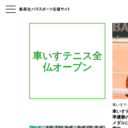
車いすテニス全
仏オープン
車いすテ
車いす
準優勝
メダル