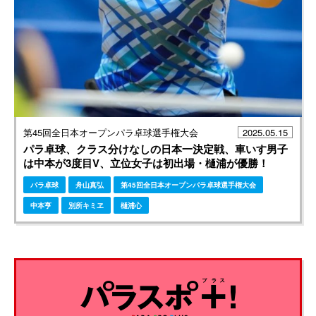
第45回全日本オープンパラ卓球選手権大会
2025.05.15
パラ卓球、クラス分けなしの日本一決定戦、車いす男子
は中本が3度目V、立位女子は初出場・樋浦が優勝！
パラ卓球
舟山真弘
第45回全日本オープンパラ卓球選手権大会
中本亨
別所キミヱ
樋浦心