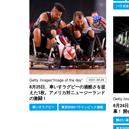
パラ水泳
Getty Images“Image of the day”
2021.08.26
8月25日、車いすラグビーの過酷さを捉
えた1枚。アメリカ対ニュージーランド
の激闘！
Getty Im
8月24
車いすラグビー
東京2020パラリンピック速報
幕！ 
障がい者
東京20