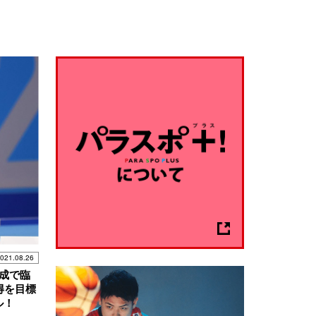
021.08.26
成で臨
得を目標
ル！