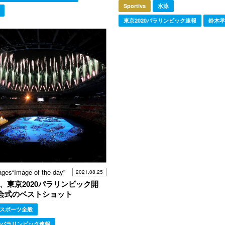
Sportiva
水泳
東京2020パラリンピック速報
鈴木孝
ages“Image of the day”
2021.08.25
日、東京2020パラリンピック開
開会式のベストショット
スポーツ全般
20パラリンピック速報