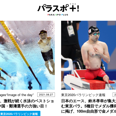
ages“Image of the day”
東京2020パラリンピック速報
2021.08.27
2
6日、激戦が続く水泳のベストショ
日本のエース、鈴木孝幸が集大
中国・鄭濤選手の力強い目！
む東京パラ。5種目でメダル獲
に掲げ、100m自由形で金メダ
東京2020パラリンピック速報