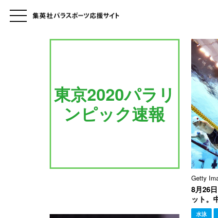
東京2020パラリ
ンピック速報
Getty Im
8月2
ット。
水泳