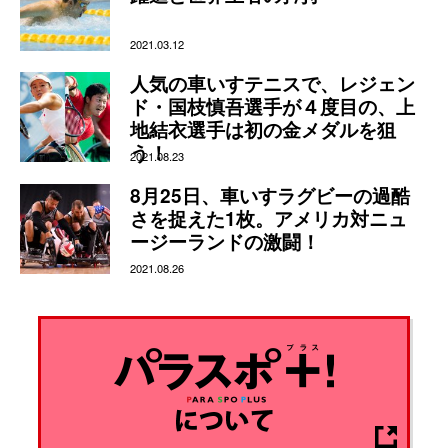
2021.03.12
人気の車いすテニスで、レジェン
ド・国枝慎吾選手が４度目の、上
地結衣選手は初の金メダルを狙
う！
2021.08.23
8月25日、車いすラグビーの過酷
さを捉えた1枚。アメリカ対ニュ
ージーランドの激闘！
2021.08.26