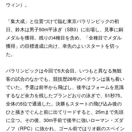
ウィン）。
「集大成」と位置づけて臨む東京パラリンピックの初
日、鈴木は男子50m平泳ぎ（SB3）に出場し、見事に銅
メダルを獲得。残りの4種目を含め、「全種目でメダル
獲得」の目標達成に向け、幸先のよいスタートを切っ
た。
パラリンピックは今回で5大会目。いつもと異なる無観
客の試合のなかでも、競技歴28年のベテランは落ち着い
ていた。予選は前半から飛ばし、後半はフォームを意識
するなど余力を残したプランどおりの泳ぎで、51秒75。
全体の5位で通過した。決勝もスタートの飛び込み後の
ひと掻きでぐんと前に出てリードすると、25mまで先頭
に立つ。その後、30m手前で後半に強いローマン・ズダ
ノフ（RPC）に抜かれ、ゴール前ではリオ銀のスペイン