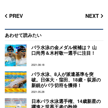
PREV
NEXT
あわせて読みたい
パラ水泳の金メダル候補は？ 山
口尚秀＆木村敬一選手に注目！
2021.08.18
パラ水泳、8人が派遣基準を突
破。日体大・窪田、18歳・荻原の
新鋭がパラ切符を獲得！
2021.05.28
日本パラ水泳選手権、14歳新星の
躍進と世界王者の矜持