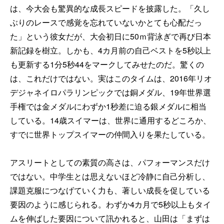
は、今大会も驚異的な成長スピードを披露した。「久し
ぶりのレースで感覚を忘れていないかとても心配だっ
た」という彼女だが、大会初日に50ｍ背泳ぎで再び日本
新記録を樹立。しかも、4カ月前の自己ベストを5秒以上
も更新する1分5秒44をマークしてみせたのだ。驚くの
は、これだけではない。実はこのタイムは、2016年リオ
デジャネイロパラリンピックでは銅メダル、19年世界選
手権では金メダルにわずか1秒差に迫る銀メダルに相当
している。14歳スイマーは、世界に通用するどころか、
すでに世界トップスイマーの仲間入りを果たしている。
アスリートとしての素質の高さは、パフォーマンスだけ
ではない。中学生とは思えないほど冷静に自己分析し、
課題克服につなげていく力も、著しい成長を促している
要因のように感じられる。わずか4カ月で5秒以上もタイ
ムを伸ばした要因について訊かれると、山田は「まずは