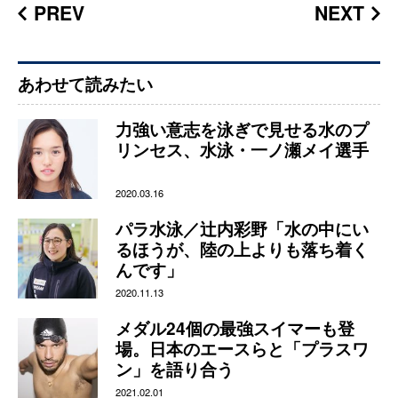
PREV
NEXT
あわせて読みたい
力強い意志を泳ぎで見せる水のプ
リンセス、水泳・一ノ瀬メイ選手
2020.03.16
パラ水泳／辻内彩野「水の中にい
るほうが、陸の上よりも落ち着く
んです」
2020.11.13
メダル24個の最強スイマーも登
場。日本のエースらと「プラスワ
ン」を語り合う
2021.02.01