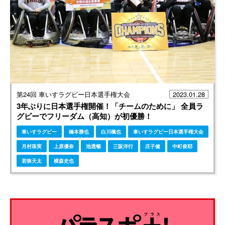
第24回 車いすラグビー日本選手権大会
2023.01.28
3年ぶりに日本選手権開催！「チームのために」 全員ラ
グビーでフリーダム（高知）が初優勝！
車いすラグビー
橋本勝也
白川楓也
車いすラグビー日本選手権大会
月村珠実
上原優奈
池透暢
三阪洋行
庄子健
中町俊耶
若狭天太
横森史也