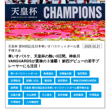
天皇杯 第50回記念日本車いすバスケットボール選
2025.02.21
手権大会
車いすバスケ、天皇杯の熱い3日間。神奈川
VANGUARDSが貫禄の３連覇！ 鮮烈デビューの若手プ
レーヤーにも注目！
車いすバスケットボール
鳥海連志
古崎倫太朗
塩田理史
古澤拓也
財満いずみ
熊谷悟
岩田晋作
神奈川VANGUARDS
朏秀雄
天皇杯 第50回記念日本車いすバスケットボール選手権大会
北風大雅
大山伸明
川上将生
岩井孝義
岩田龍馬
中澤琉成
中澤煌河
八木橋琉空