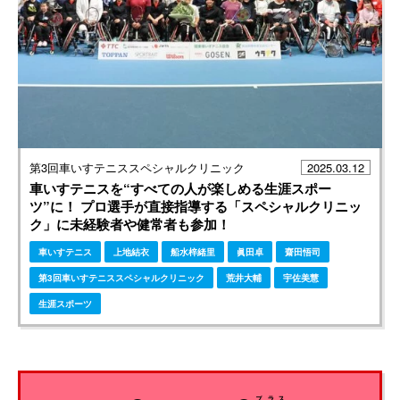
第3回車いすテニススペシャルクリニック
2025.03.12
車いすテニスを“すべての人が楽しめる生涯スポー
ツ”に！ プロ選手が直接指導する「スペシャルクリニッ
ク」に未経験者や健常者も参加！
車いすテニス
上地結衣
船水梓緒里
眞田卓
齋田悟司
第3回車いすテニススペシャルクリニック
荒井大輔
宇佐美慧
生涯スポーツ