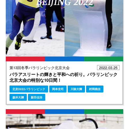
第13回冬季パラリンピック北京大会
2022.03.25
パラアスリートの輝きと平和への祈り。パラリンピック
北京大会の特別な10日間！
北京2022パラリンピック
岡本圭司
川除大輝
村岡桃佳
森井大輝
新田佳浩