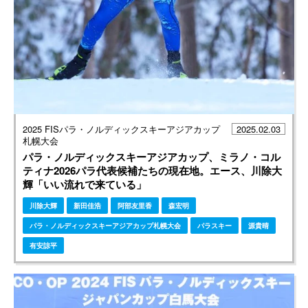
2025 FISパラ・ノルディックスキーアジアカップ
2025.02.03
札幌大会
パラ・ノルディックスキーアジアカップ、ミラノ・コル
ティナ2026パラ代表候補たちの現在地。エース、川除大
輝「いい流れで来ている」
川除大輝
新田佳浩
阿部友里香
森宏明
パラ・ノルディックスキーアジアカップ札幌大会
パラスキー
源貴晴
有安諒平