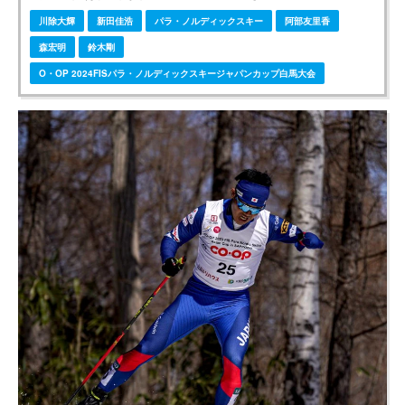
川除大輝
新田佳浩
パラ・ノルディックスキー
阿部友里香
森宏明
鈴木剛
O・OP 2024FISパラ・ノルディックスキージャパンカップ白馬大会