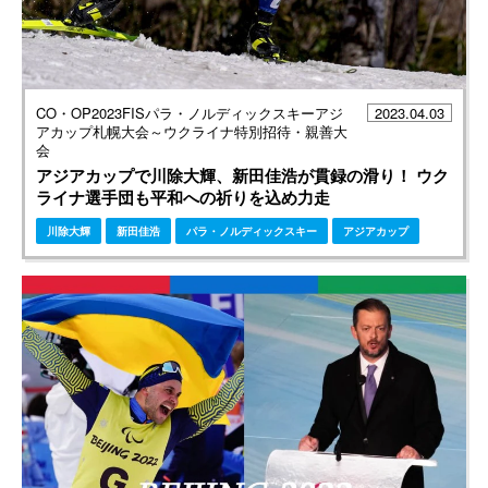
CO・OP2023FISパラ・ノルディックスキーアジ
2023.04.03
アカップ札幌大会～ウクライナ特別招待・親善大
会
アジアカップで川除大輝、新田佳浩が貫録の滑り！ ウク
ライナ選手団も平和への祈りを込め力走
川除大輝
新田佳浩
パラ・ノルディックスキー
アジアカップ