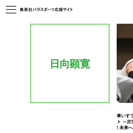
日向顕寛
車いすラ
ト ～
! 未来