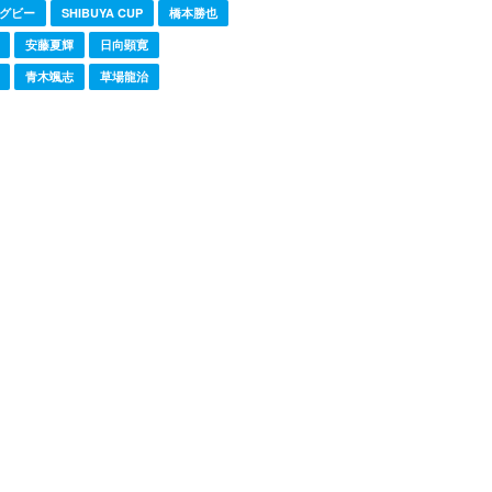
グビー
SHIBUYA CUP
橋本勝也
安藤夏輝
日向顕寛
青木颯志
草場龍治