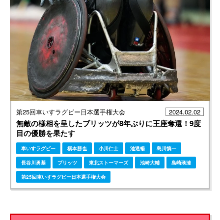
第25回車いすラグビー日本選手権大会
2024.02.02
無敵の様相を呈したブリッツが8年ぶりに王座奪還！9度
目の優勝を果たす
車いすラグビー
橋本勝也
小川仁士
池透暢
島川慎一
長谷川勇基
ブリッツ
東北ストーマーズ
池崎大輔
島崎瑛漣
第25回車いすラグビー日本選手権大会