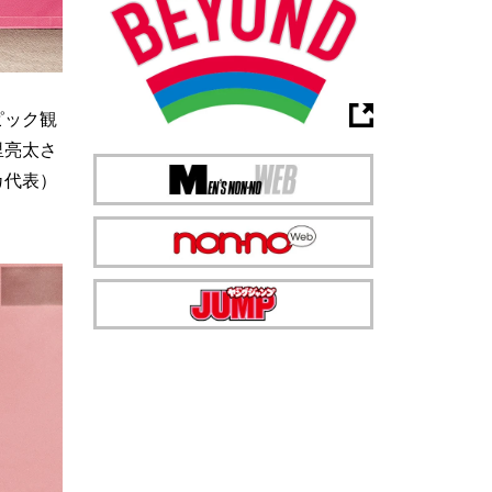
ピック観
里亮太さ
カ代表）