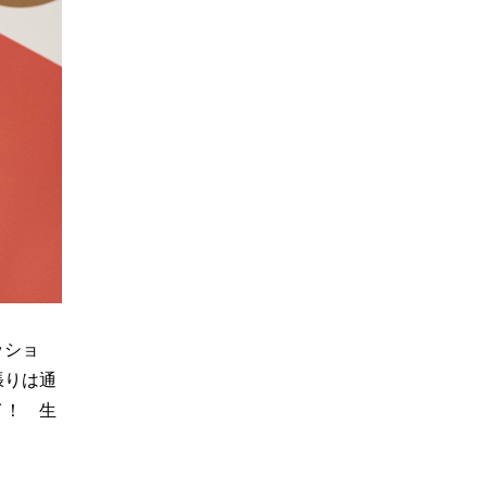
ッショ
張りは通
イ！ 生