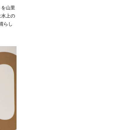
さを山里
は水上の
晴らし