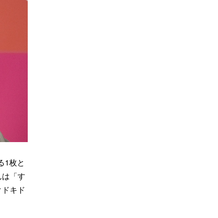
る1枚と
んは「す
クドキド