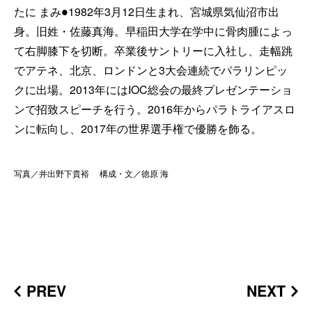
たに まみ●1982年3月12日生まれ、宮城県気仙沼市出
身。旧姓・佐藤真海。早稲田大学在学中に骨肉腫によっ
て右脚膝下を切断。卒業後サントリーに入社し、走幅跳
でアテネ、北京、ロンドンと3大会連続でパラリンピッ
クに出場。2013年にはIOC総会の最終プレゼンテーショ
ンで招致スピーチを行う。2016年からパラトライアスロ
ンに転向し、2017年の世界選手権で優勝を飾る。
写真／井出野下貴裕 構成・文／徳原 海
PREV
NEXT