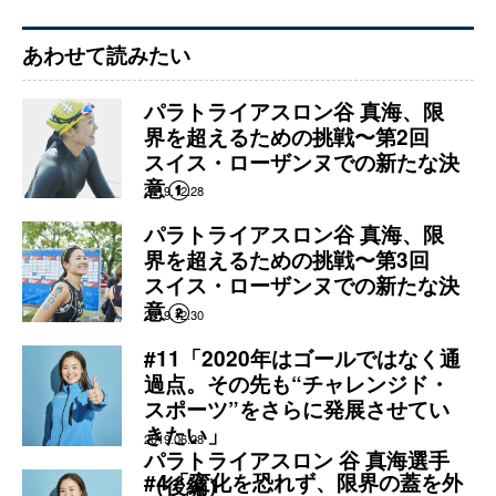
あわせて読みたい
パラトライアスロン谷 真海、限
界を超えるための挑戦〜第2回
スイス・ローザンヌでの新たな決
意①
2019.12.28
パラトライアスロン谷 真海、限
界を超えるための挑戦〜第3回
スイス・ローザンヌでの新たな決
意②
2019.12.30
#11「2020年はゴールではなく通
過点。その先も“チャレンジド・
スポーツ”をさらに発展させてい
きたい」
2019.06.28
パラトライアスロン 谷 真海選手
#4「変化を恐れず、限界の蓋を外
（後編）