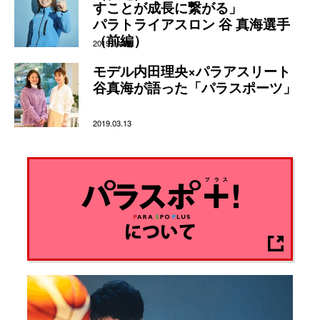
すことが成長に繋がる」
パラトライアスロン 谷 真海選手
（前編）
2019.04.22
モデル内田理央×パラアスリート
谷真海が語った「パラスポーツ」
2019.03.13