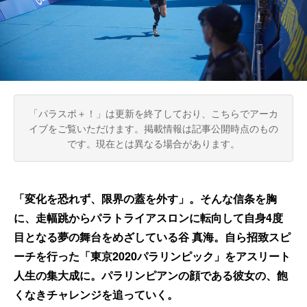
「パラスポ＋！」は更新を終了しており、こちらでアーカ
イブをご覧いただけます。
掲載情報は記事公開時点のもの
です。現在とは異なる場合があります。
「変化を恐れず、限界の蓋を外す」。そんな信条を胸
に、走幅跳からパラトライアスロンに転向して自身4度
目となる夢の舞台をめざしている谷 真海。自ら招致スピ
ーチを行った「東京2020パラリンピック」をアスリート
人生の集大成に。パラリンピアンの顔である彼女の、飽
くなきチャレンジを追っていく。