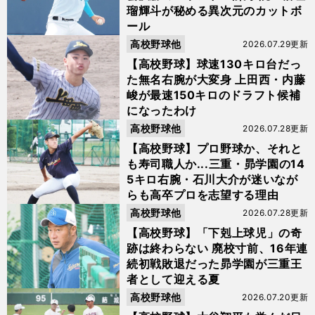
瑠輝斗が秘める異次元のカットボ
ール
高校野球他
2026.07.29更新
【高校野球】球速130キロ台だっ
た無名右腕が大変身 上田西・内藤
峻が最速150キロのドラフト候補
になったわけ
高校野球他
2026.07.28更新
【高校野球】プロ野球か、それと
も寿司職人か...三重・昴学園の14
5キロ右腕・石川大介が迷いなが
らも高卒プロを志望する理由
高校野球他
2026.07.28更新
【高校野球】「下剋上球児」の奇
跡は終わらない 廃校寸前、16年連
続初戦敗退だった昴学園が三重王
者として迎える夏
高校野球他
2026.07.20更新