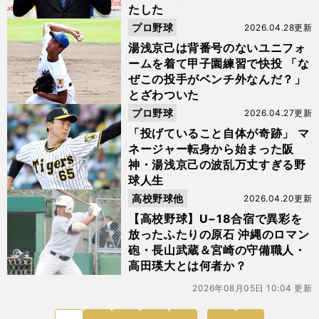
たした
プロ野球
2026.04.28更新
湯浅京己は背番号のないユニフォ
ームを着て甲子園練習で快投 「な
ぜこの投手がベンチ外なんだ？」
とざわついた
プロ野球
2026.04.27更新
「投げていること自体が奇跡」 マ
ネージャー転身から始まった阪
神・湯浅京己の波乱万丈すぎる野
球人生
高校野球他
2026.04.20更新
【高校野球】U−18合宿で異彩を
放ったふたりの原石 沖縄のロマン
砲・長山武蔵＆宮崎の守備職人・
高田瑛大とは何者か？
2026年08月05日 10:04 更新
次