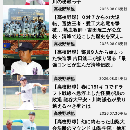
川の秘蔵っ子
高校野球他
2026.08.06更新
【高校野球】０対７からの大逆
転、選抜王者・愛工大名電を撃
破... 熱血教師・吉田洸二が公立
校・清峰で起こした歴史を変えた
夏
高校野球他
2026.08.06更新
【高校野球】部員9人から始まっ
た快進撃 吉田洸二が振り返る「最
強コンビが生んだ清峰伝説」
高校野球他
2026.08.04更新
【高校野球】春に151キロでドラ
フト戦線へ急浮上した怪腕が涙の
敗退 龍谷大平安・川島謙心が乗り
越えるべき壁とは
高校野球他
2026.07.30更新
【高校野球】幻に終わった山梨大
会決勝のマウンド 山梨学院・檜垣