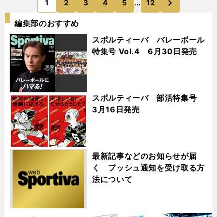
1
2
3
4
5
...
12
のページへ
編集部のおすすめ
スポルティーバ バレーボール
特集号 Vol.4 6月30日発売
スポルティーバ 部活特集号
3月16日発売
最新記事などのお知らせが届
く プッシュ通知を受け取る方
法について