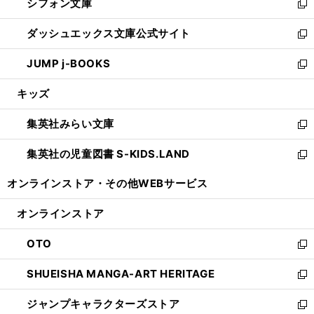
シフォン文庫
く
で
ィ
い
新
開
ン
ウ
し
ダッシュエックス文庫公式サイト
く
ド
ィ
い
新
ウ
ン
ウ
し
JUMP j-BOOKS
で
ド
ィ
い
新
開
ウ
ン
ウ
し
キッズ
く
で
ド
ィ
い
開
ウ
ン
ウ
集英社みらい文庫
く
で
ド
ィ
新
開
ウ
ン
し
集英社の児童図書 S-KIDS.LAND
く
で
ド
い
新
開
ウ
ウ
し
オンラインストア・
その他WEBサービス
く
で
ィ
い
開
ン
ウ
オンラインストア
く
ド
ィ
ウ
ン
OTO
で
ド
新
開
ウ
し
SHUEISHA MANGA-ART HERITAGE
く
で
い
新
開
ウ
し
ジャンプキャラクターズストア
く
ィ
い
新