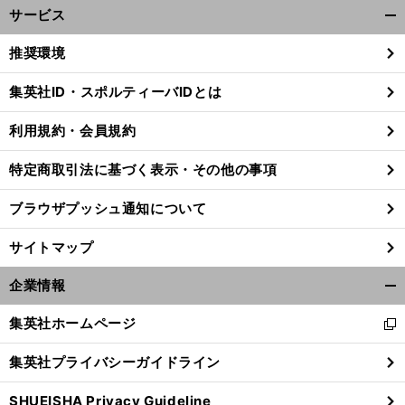
サービス
開
く/
推奨環境
閉
じ
集英社ID・スポルティーバIDとは
る
利用規約・会員規約
特定商取引法に基づく表示・その他の事項
ブラウザプッシュ通知について
サイトマップ
企業情報
開
く/
集英社ホームページ
新
閉
し
じ
集英社プライバシーガイドライン
い
る
ウ
SHUEISHA Privacy Guideline
ィ