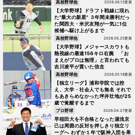
高校野球他
2026.06.15更新
【大学野球】ドラフト戦線に現れ
た"最大の新星" ３年間未勝利だっ
た関西大・米沢友翔が一気に1位
候補へ駆け上がるまで
高校野球他
2026.05.25更新
【大学野球】メジャースカウトも
熱視線の最速156キロ右腕 「お
まえがプロは無理」と言われても
吉川凌平が貫いた信念
高校野球他
2026.05.18更新
【独立リーグ】浦和学院では控
え、大学・社会人でも無名 それで
もあきらめなかった坪井壮地が25
歳で覚醒するまで
プロ野球
2026.04.27更新
早稲田大を不合格となった湯浅京
己は周囲の反対を押しきり独立リ
ーグへ わずか１年で阪神入団を果