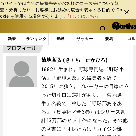
当サイトでは当社の提携先等がお客様のニーズ等について調
査・分析したり、お客様にお勧めの広告を表⽰する⽬的で Co
閉じ
okie を使⽤する場合があります。
詳しくはこちら
る
マイペ
web Sportiva (webスポルティーバ)
検索
メニュ
we
ー
「#菊地高弘」の最新ニュース・ 情報
b
ジ
新着
ランキング
野球
サッカー
競馬
ゴル
ス
プロフィール
ポ
ル
菊地高弘 (きくち・たかひろ)
テ
ィ
1982年生まれ。野球専門誌『野球小
ー
僧』『野球太郎』の編集者を経て、
バ
2015年に独立。プレーヤーの目線に立
った切り口に定評があり、「菊地選
手」名義で上梓した『野球部あるあ
る』（集英社／全3巻）はシリーズ累
計13万部のヒット作になった。その他
の著書に『オレたちは「ガイジン部