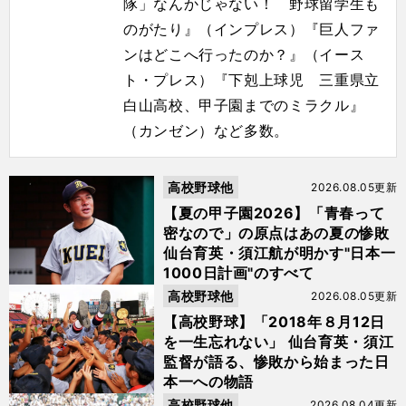
隊」なんかじゃない！ 野球留学生も
のがたり』（インプレス）『巨人ファ
ンはどこへ行ったのか？』（イース
ト・プレス）『下剋上球児 三重県立
白山高校、甲子園までのミラクル』
（カンゼン）など多数。
高校野球他
2026.08.05更新
【夏の甲子園2026】「青春って
密なので」の原点はあの夏の惨敗
仙台育英・須江航が明かす"日本一
1000日計画"のすべて
高校野球他
2026.08.05更新
【高校野球】「2018年８月12日
を一生忘れない」 仙台育英・須江
監督が語る、惨敗から始まった日
本一への物語
高校野球他
2026.08.04更新