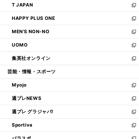
T JAPAN
く
で
ド
ィ
い
新
開
ウ
ン
ウ
し
HAPPY PLUS ONE
く
で
ド
ィ
い
新
開
ウ
ン
ウ
し
MEN'S NON-NO
く
で
ド
ィ
い
新
開
ウ
ン
ウ
し
UOMO
く
で
ド
ィ
い
新
開
ウ
ン
ウ
し
集英社オンライン
く
で
ド
ィ
い
新
開
ウ
ン
ウ
し
芸能・情報・スポーツ
く
で
ド
ィ
い
開
ウ
ン
ウ
Myojo
く
で
ド
ィ
新
開
ウ
ン
し
週プレNEWS
く
で
ド
い
新
開
ウ
ウ
し
週プレ グラジャパ!
く
で
ィ
い
新
開
ン
ウ
し
Sportiva
く
ド
ィ
い
新
ウ
ン
ウ
し
パラスポ
で
ド