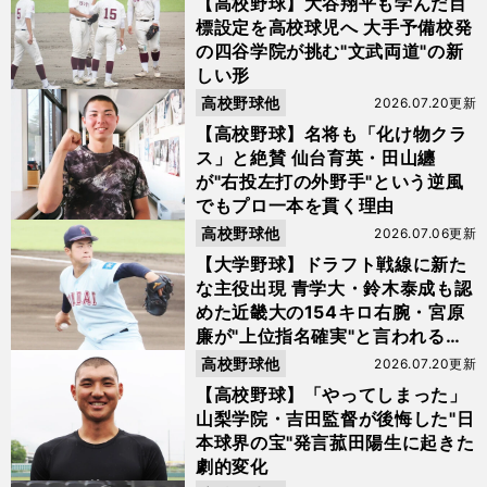
【高校野球】大谷翔平も学んだ目
標設定を高校球児へ 大手予備校発
の四谷学院が挑む"文武両道"の新
しい形
高校野球他
2026.07.20更新
【高校野球】名将も「化け物クラ
ス」と絶賛 仙台育英・田山纏
が"右投左打の外野手"という逆風
でもプロ一本を貫く理由
高校野球他
2026.07.06更新
【大学野球】ドラフト戦線に新た
な主役出現 青学大・鈴木泰成も認
めた近畿大の154キロ右腕・宮原
廉が"上位指名確実"と言われるワ
ケ
高校野球他
2026.07.20更新
【高校野球】「やってしまった」
山梨学院・吉田監督が後悔した"日
本球界の宝"発言菰田陽生に起きた
劇的変化