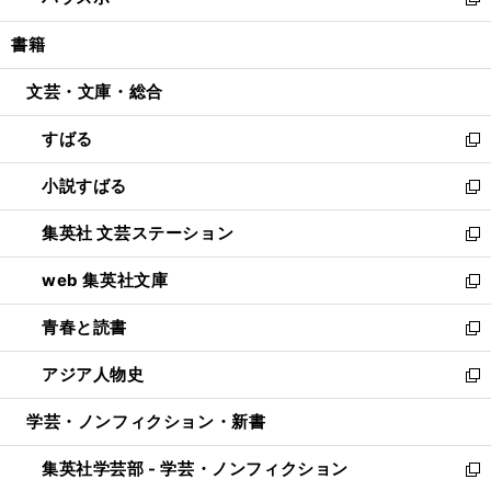
ィ
い
新
開
ウ
ン
ウ
し
書籍
く
で
ド
ィ
い
開
ウ
ン
ウ
文芸・文庫・総合
く
で
ド
ィ
開
ウ
ン
すばる
く
で
ド
新
開
ウ
し
小説すばる
く
で
い
新
開
ウ
し
集英社 文芸ステーション
く
ィ
い
新
ン
ウ
し
web 集英社文庫
ド
ィ
い
新
ウ
ン
ウ
し
青春と読書
で
ド
ィ
い
新
開
ウ
ン
ウ
し
アジア人物史
く
で
ド
ィ
い
新
開
ウ
ン
ウ
し
学芸・ノンフィクション・新書
く
で
ド
ィ
い
開
ウ
ン
ウ
集英社学芸部 - 学芸・ノンフィクション
く
で
ド
ィ
新