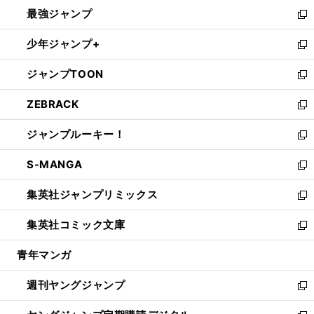
ン
ウ
し
最強ジャンプ
ド
ィ
い
新
ウ
ン
ウ
し
少年ジャンプ+
で
ド
ィ
い
新
開
ウ
ン
ウ
し
ジャンプTOON
く
で
ド
ィ
い
新
開
ウ
ン
ウ
し
ZEBRACK
く
で
ド
ィ
い
新
開
ウ
ン
ウ
し
ジャンプルーキー！
く
で
ド
ィ
い
新
開
ウ
ン
ウ
し
S-MANGA
く
で
ド
ィ
い
新
開
ウ
ン
ウ
し
集英社ジャンプリミックス
く
で
ド
ィ
い
新
開
ウ
ン
ウ
し
集英社コミック文庫
く
で
ド
ィ
い
新
開
ウ
ン
ウ
し
青年マンガ
く
で
ド
ィ
い
開
ウ
ン
ウ
週刊ヤングジャンプ
く
で
ド
ィ
新
開
ウ
ン
し