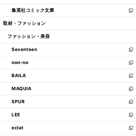
開
ウ
ン
ウ
し
集英社コミック文庫
く
で
ド
ィ
い
新
開
ウ
ン
ウ
し
取材・ファッション
く
で
ド
ィ
い
開
ウ
ン
ウ
ファッション・美容
く
で
ド
ィ
開
ウ
ン
Seventeen
く
で
ド
新
開
ウ
し
non-no
く
で
い
新
開
ウ
し
BAILA
く
ィ
い
新
ン
ウ
し
MAQUIA
ド
ィ
い
新
ウ
ン
ウ
し
SPUR
で
ド
ィ
い
新
開
ウ
ン
ウ
し
LEE
く
で
ド
ィ
い
新
開
ウ
ン
ウ
し
eclat
く
で
ド
ィ
い
新
開
ウ
ン
ウ
し