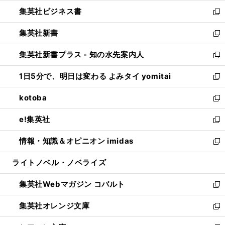
開
ウ
ン
し
集英社ビジネス書
く
で
ド
い
新
開
ウ
ウ
し
集英社新書
く
で
ィ
い
新
開
ン
ウ
し
集英社新書プラス - 知の水先案内人
く
ド
ィ
い
新
ウ
ン
ウ
し
1日5分で、明日は変わる よみタイ yomitai
で
ド
ィ
い
新
開
ウ
ン
ウ
し
kotoba
く
で
ド
ィ
い
新
開
ウ
ン
ウ
し
e!集英社
く
で
ド
ィ
い
新
開
ウ
ン
ウ
し
情報・知識＆オピニオン imidas
く
で
ド
ィ
い
新
開
ウ
ン
ウ
し
ライトノベル・ノベライズ
く
で
ド
ィ
い
開
ウ
ン
ウ
集英社Webマガジン コバルト
く
で
ド
ィ
新
開
ウ
ン
し
集英社オレンジ文庫
く
で
ド
い
新
開
ウ
ウ
し