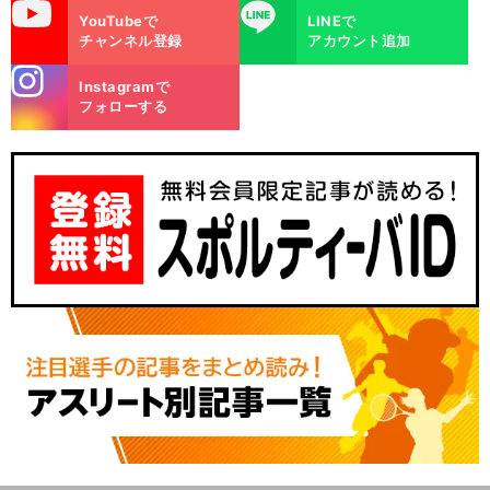
uTube
LINE
YouTubeで
LINEで
チャンネル登録
アカウント追加
stagra
Instagramで
m
フォローする