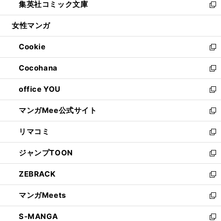
集英社コミック文庫
く
で
ド
ィ
い
新
開
ウ
ン
ウ
し
女性マンガ
く
で
ド
ィ
い
開
ウ
ン
ウ
Cookie
く
で
ド
ィ
新
開
ウ
ン
し
Cocohana
く
で
ド
い
新
開
ウ
ウ
し
office YOU
く
で
ィ
い
新
開
ン
ウ
し
マンガMee公式サイト
く
ド
ィ
い
新
ウ
ン
ウ
し
リマコミ
で
ド
ィ
い
新
開
ウ
ン
ウ
し
ジャンプTOON
く
で
ド
ィ
い
新
開
ウ
ン
ウ
し
ZEBRACK
く
で
ド
ィ
い
新
開
ウ
ン
ウ
し
マンガMeets
く
で
ド
ィ
い
新
開
ウ
ン
ウ
し
S-MANGA
く
で
ド
ィ
い
新