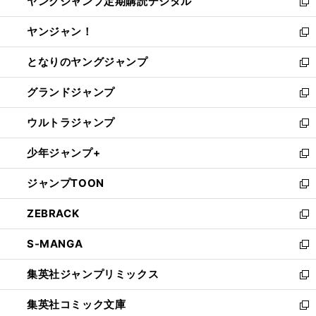
ヤングジャンプ定期購読デジタル
く
で
ド
い
新
開
ウ
ウ
し
ヤンジャン！
く
で
ィ
い
新
開
ン
ウ
し
となりのヤングジャンプ
く
ド
ィ
い
新
ウ
ン
ウ
し
グランドジャンプ
で
ド
ィ
い
新
開
ウ
ン
ウ
し
ウルトラジャンプ
く
で
ド
ィ
い
新
開
ウ
ン
ウ
し
少年ジャンプ+
く
で
ド
ィ
い
新
開
ウ
ン
ウ
し
ジャンプTOON
く
で
ド
ィ
い
新
開
ウ
ン
ウ
し
ZEBRACK
く
で
ド
ィ
い
新
開
ウ
ン
ウ
し
S-MANGA
く
で
ド
ィ
い
新
開
ウ
ン
ウ
し
集英社ジャンプリミックス
く
で
ド
ィ
い
新
開
ウ
ン
ウ
し
集英社コミック文庫
く
で
ド
ィ
い
新