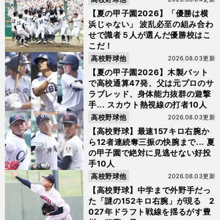
【夏の甲子園2026】「優勝は横
浜じゃない」 波乱必至の組み合わ
せで識者５人が選んだ優勝校はこ
こだ！
高校野球他
2026.08.03更新
【夏の甲子園2026】木製バット
で高校通算47発、父は元プロのサ
ラブレッド、身体能力抜群の遊撃
手... スカウト熱視線の打者10人
高校野球他
2026.08.03更新
【高校野球】最速157キロ右腕か
ら12者連続奪三振の快腕まで... 夏
の甲子園で絶対に見逃せない好投
手10人
高校野球他
2026.08.03更新
【高校野球】中学まで外野手だっ
た「謎の152キロ右腕」が現る 2
027年ドラフト戦線を揺るがす豊