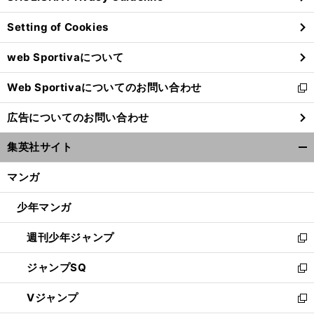
ン
Setting of Cookies
ド
ウ
web Sportivaについて
で
開
Web Sportivaについてのお問い合わせ
く
新
し
広告についてのお問い合わせ
い
ウ
集英社サイト
ィ
開
ン
く/
マンガ
ド
閉
ウ
じ
少年マンガ
で
る
開
週刊少年ジャンプ
く
新
し
ジャンプSQ
い
新
ウ
し
Vジャンプ
ィ
い
新