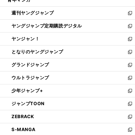
で
ド
ィ
い
開
ウ
ン
ウ
週刊ヤングジャンプ
く
で
ド
ィ
新
開
ウ
ン
し
ヤングジャンプ定期購読デジタル
く
で
ド
い
新
開
ウ
ウ
し
ヤンジャン！
く
で
ィ
い
新
開
ン
ウ
し
となりのヤングジャンプ
く
ド
ィ
い
新
ウ
ン
ウ
し
グランドジャンプ
で
ド
ィ
い
新
開
ウ
ン
ウ
し
ウルトラジャンプ
く
で
ド
ィ
い
新
開
ウ
ン
ウ
し
少年ジャンプ+
く
で
ド
ィ
い
新
開
ウ
ン
ウ
し
ジャンプTOON
く
で
ド
ィ
い
新
開
ウ
ン
ウ
し
ZEBRACK
く
で
ド
ィ
い
新
開
ウ
ン
ウ
し
S-MANGA
く
で
ド
ィ
い
新