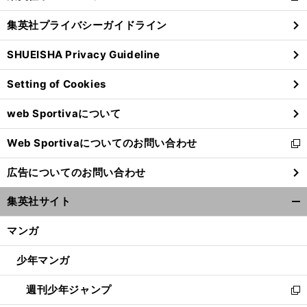
閉
し
じ
集英社プライバシーガイドライン
い
る
ウ
SHUEISHA Privacy Guideline
ィ
ン
Setting of Cookies
ド
ウ
web Sportivaについて
で
開
Web Sportivaについてのお問い合わせ
く
新
し
広告についてのお問い合わせ
い
ウ
集英社サイト
ィ
開
ン
く/
マンガ
ド
閉
ウ
じ
少年マンガ
で
る
開
週刊少年ジャンプ
く
新