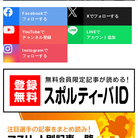
cebo
X
Facebookで
Xでフォローする
ok
フォローする
uTube
LINE
YouTubeで
LINEで
チャンネル登録
アカウント追加
stagra
Instagramで
m
フォローする