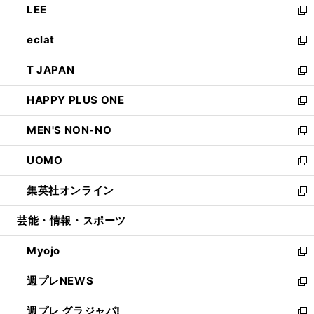
LEE
く
で
ド
ィ
い
新
開
ウ
ン
ウ
し
eclat
く
で
ド
ィ
い
新
開
ウ
ン
ウ
し
T JAPAN
く
で
ド
ィ
い
新
開
ウ
ン
ウ
し
HAPPY PLUS ONE
く
で
ド
ィ
い
新
開
ウ
ン
ウ
し
MEN'S NON-NO
く
で
ド
ィ
い
新
開
ウ
ン
ウ
し
UOMO
く
で
ド
ィ
い
新
開
ウ
ン
ウ
し
集英社オンライン
く
で
ド
ィ
い
新
開
ウ
ン
ウ
し
芸能・情報・スポーツ
く
で
ド
ィ
い
開
ウ
ン
ウ
Myojo
く
で
ド
ィ
新
開
ウ
ン
し
週プレNEWS
く
で
ド
い
新
開
ウ
ウ
し
週プレ グラジャパ!
く
で
ィ
い