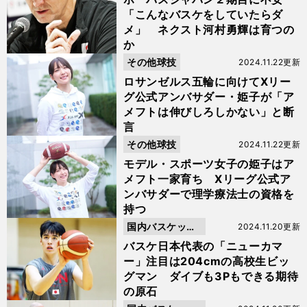
「こんなバスケをしていたらダ
メ」 ネクスト河村勇輝は育つの
か
その他球技
2024.11.22更新
ロサンゼルス五輪に向けてXリー
グ公式アンバサダー・姫子が「ア
メフトは伸びしろしかない」と断
言
その他球技
2024.11.22更新
モデル・スポーツ女子の姫子はア
メフト一家育ち Xリーグ公式ア
ンバサダーで理学療法士の資格を
持つ
国内バスケット
2024.11.20更新
ボール
バスケ日本代表の「ニューカマ
ー」注目は204cmの高校生ビッ
グマン ダイブも3Pもできる期待
の原石