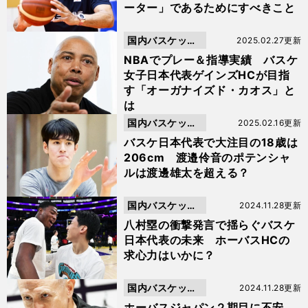
ーター」であるためにすべきこと
国内バスケット
2025.02.27更新
ボール
NBAでプレー＆指導実績 バスケ
女子日本代表ゲインズHCが目指
す「オーガナイズド・カオス」と
は
国内バスケット
2025.02.16更新
ボール
バスケ日本代表で大注目の18歳は
206cm 渡邉伶音のポテンシャ
ルは渡邊雄太を超える？
国内バスケット
2024.11.28更新
ボール
八村塁の衝撃発言で揺らぐバスケ
日本代表の未来 ホーバスHCの
求心力はいかに？
国内バスケット
2024.11.28更新
ボール
ホーバスジャパン２期目に不安