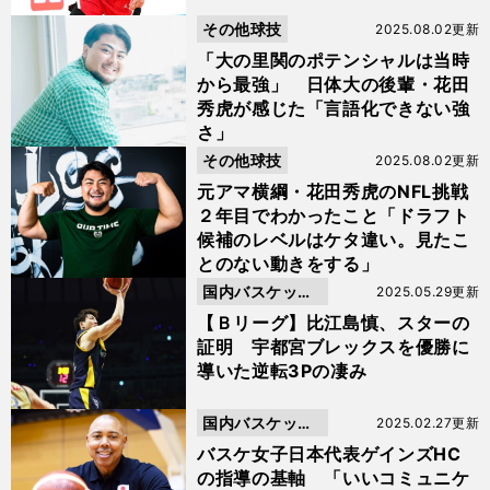
その他球技
2025.08.02更新
「大の里関のポテンシャルは当時
から最強」 日体大の後輩・花田
秀虎が感じた「言語化できない強
さ」
その他球技
2025.08.02更新
元アマ横綱・花田秀虎のNFL挑戦
２年目でわかったこと「ドラフト
候補のレベルはケタ違い。見たこ
とのない動きをする」
国内バスケット
2025.05.29更新
ボール
【Ｂリーグ】比江島慎、スターの
証明 宇都宮ブレックスを優勝に
導いた逆転3Pの凄み
国内バスケット
2025.02.27更新
ボール
バスケ女子日本代表ゲインズHC
の指導の基軸 「いいコミュニケ