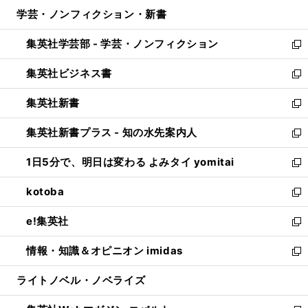
ウ
ン
ウ
し
学芸・ノンフィクション・新書
く
で
ド
ィ
い
開
ウ
ン
ウ
集英社学芸部 - 学芸・ノンフィクション
く
で
ド
ィ
新
開
ウ
ン
し
集英社ビジネス書
く
で
ド
い
新
開
ウ
ウ
し
集英社新書
く
で
ィ
い
新
開
ン
ウ
し
集英社新書プラス - 知の水先案内人
く
ド
ィ
い
新
ウ
ン
ウ
し
1日5分で、明日は変わる よみタイ yomitai
で
ド
ィ
い
新
開
ウ
ン
ウ
し
kotoba
く
で
ド
ィ
い
新
開
ウ
ン
ウ
し
e!集英社
く
で
ド
ィ
い
新
開
ウ
ン
ウ
し
情報・知識＆オピニオン imidas
く
で
ド
ィ
い
新
開
ウ
ン
ウ
し
ライトノベル・ノベライズ
く
で
ド
ィ
い
開
ウ
ン
ウ