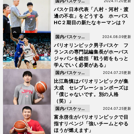
国内バスケット
2024.11.20更新
ボール
バスケ日本代表「八村・河村・渡
邊の不在」をどうする ホーバス
HC２期目の新たなキーマンは？
国内バスケット
2024.08.09更新
ボール
パリオリンピック男子バスケ フ
ランスの専門誌編集長がホーバス
ジャパンを総括「戦う術をもっと
学んでいく必要がある」
国内バスケット
2024.07.25更新
ボール
比江島慎はパリオリンピックが集
大成 セレブレーションポーズは
「僕じゃないです。別の人格
（笑）」
国内バスケット
2024.07.25更新
ボール
富永啓生がパリオリンピックで目
指すリベンジ「強いチームとやる
ほうが燃えます」