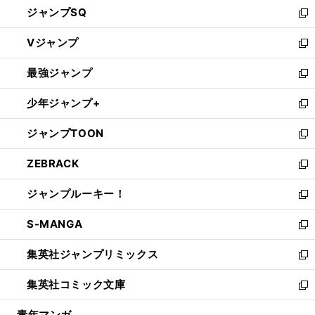
し
ジャンプSQ
い
新
ウ
し
Vジャンプ
ィ
い
新
ン
ウ
し
最強ジャンプ
ド
ィ
い
新
ウ
ン
ウ
し
少年ジャンプ+
で
ド
ィ
い
新
開
ウ
ン
ウ
し
ジャンプTOON
く
で
ド
ィ
い
新
開
ウ
ン
ウ
し
ZEBRACK
く
で
ド
ィ
い
新
開
ウ
ン
ウ
し
ジャンプルーキー！
く
で
ド
ィ
い
新
開
ウ
ン
ウ
し
S-MANGA
く
で
ド
ィ
い
新
開
ウ
ン
ウ
し
集英社ジャンプリミックス
く
で
ド
ィ
い
新
開
ウ
ン
ウ
し
集英社コミック文庫
く
で
ド
ィ
い
新
開
ウ
ン
ウ
し
青年マンガ
く