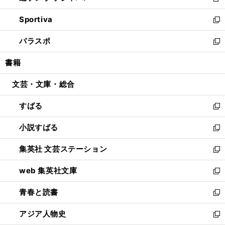
新
開
ン
ウ
し
Sportiva
く
ド
ィ
い
新
ウ
ン
ウ
し
パラスポ
で
ド
ィ
い
新
開
ウ
ン
ウ
し
書籍
く
で
ド
ィ
い
開
ウ
ン
ウ
文芸・文庫・総合
く
で
ド
ィ
開
ウ
ン
すばる
く
で
ド
新
開
ウ
し
小説すばる
く
で
い
新
開
ウ
し
集英社 文芸ステーション
く
ィ
い
新
ン
ウ
し
web 集英社文庫
ド
ィ
い
新
ウ
ン
ウ
し
青春と読書
で
ド
ィ
い
新
開
ウ
ン
ウ
し
アジア人物史
く
で
ド
ィ
い
新
開