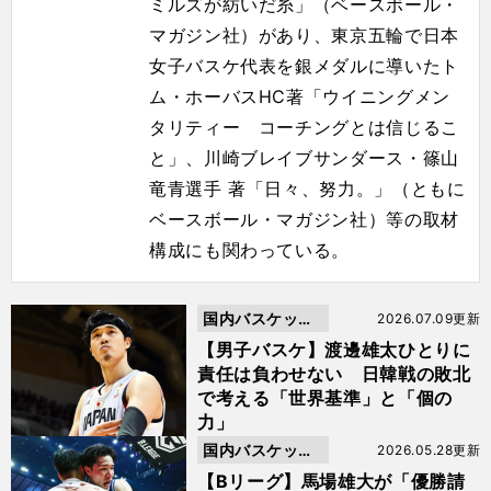
ミルズが紡いだ糸」（ベースボール・
マガジン社）
があり、東京五輪で日本
女子バスケ代表を銀メダルに導いたト
ム・
ホーバスHC著「ウイニングメン
タリティー コーチングとは信じるこ
と」、川崎ブレイブサンダース・
篠山
竜青選手 著「日々、努力。」（ともに
ベースボール・マガジン社）
等の取材
構成にも関わっている。
国内バスケット
2026.07.09更新
ボール
【男子バスケ】渡邊雄太ひとりに
責任は負わせない 日韓戦の敗北
で考える「世界基準」と「個の
力」
国内バスケット
2026.05.28更新
ボール
【Bリーグ】馬場雄大が「優勝請