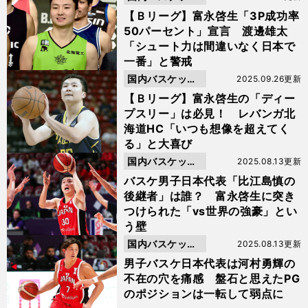
ボール
【Ｂリーグ】富永啓生「3P成功率
50パーセント」宣言 渡邊雄太
「シュート力は間違いなく日本で
一番」と警戒
国内バスケット
2025.09.26更新
ボール
【Ｂリーグ】富永啓生の「ディー
プスリー」は必見！ レバンガ北
海道HC「いつも想像を超えてく
る」と大喜び
国内バスケット
2025.08.13更新
ボール
バスケ男子日本代表「比江島慎の
後継者」は誰？ 富永啓生に突き
つけられた「vs世界の強豪」とい
う壁
国内バスケット
2025.08.13更新
ボール
男子バスケ日本代表は河村勇輝の
不在の穴を痛感 盤石と思えたPG
のポジションは一転して弱点に