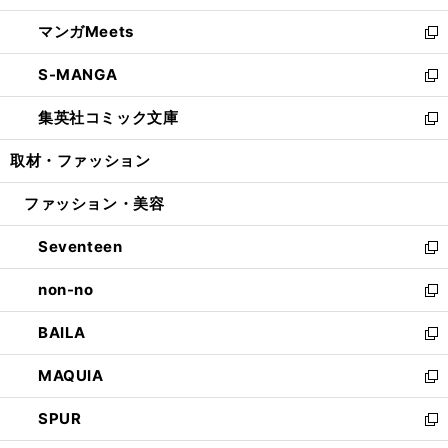
開
ウ
ン
ウ
し
マンガMeets
く
で
ド
ィ
い
新
開
ウ
ン
ウ
し
S-MANGA
く
で
ド
ィ
い
新
開
ウ
ン
ウ
し
集英社コミック文庫
く
で
ド
ィ
い
新
開
ウ
ン
ウ
し
取材・ファッション
く
で
ド
ィ
い
開
ウ
ン
ウ
ファッション・美容
く
で
ド
ィ
開
ウ
ン
Seventeen
く
で
ド
新
開
ウ
し
non-no
く
で
い
新
開
ウ
し
BAILA
く
ィ
い
新
ン
ウ
し
MAQUIA
ド
ィ
い
新
ウ
ン
ウ
し
SPUR
で
ド
ィ
い
新
開
ウ
ン
ウ
し