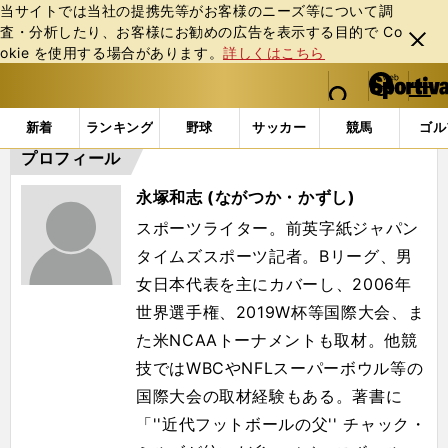
当サイトでは当社の提携先等がお客様のニーズ等について調
査・分析したり、お客様にお勧めの広告を表⽰する⽬的で Co
閉じ
okie を使⽤する場合があります。
詳しくはこちら
る
マイペ
web Sportiva (webスポルティーバ)
検索
メニュ
we
ー
「#永塚和志」の最新ニュース・ 情報
b
ジ
新着
ランキング
野球
サッカー
競馬
ゴル
ス
プロフィール
ポ
ル
永塚和志 (ながつか・かずし)
テ
ィ
スポーツライター。前英字紙ジャパン
ー
タイムズスポーツ記者。
Bリーグ、男
バ
女日本代表を主にカバーし、2006年
世界選手権、
2019W杯等国際大会、ま
た米NCAAトーナメントも取材。
他競
技ではWBCやNFLスーパーボウル等の
国際大会の取材経験
もある。著書に
「''近代フットボールの父'' チャック・