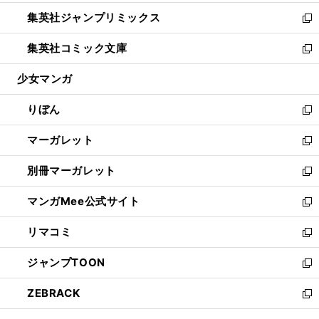
開
ウ
ン
ウ
し
集英社ジャンプリミックス
く
で
ド
ィ
い
新
開
ウ
ン
ウ
し
集英社コミック文庫
く
で
ド
ィ
い
新
開
ウ
ン
ウ
し
少女マンガ
く
で
ド
ィ
い
開
ウ
ン
ウ
りぼん
く
で
ド
ィ
新
開
ウ
ン
し
マーガレット
く
で
ド
い
新
開
ウ
ウ
し
別冊マーガレット
く
で
ィ
い
新
開
ン
ウ
し
マンガMee公式サイト
く
ド
ィ
い
新
ウ
ン
ウ
し
リマコミ
で
ド
ィ
い
新
開
ウ
ン
ウ
し
ジャンプTOON
く
で
ド
ィ
い
新
開
ウ
ン
ウ
し
ZEBRACK
く
で
ド
ィ
い
新
開
ウ
ン
ウ
し