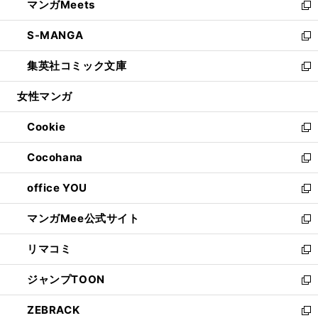
マンガMeets
く
で
ド
ィ
い
新
開
ウ
ン
ウ
し
S-MANGA
く
で
ド
ィ
い
新
開
ウ
ン
ウ
し
集英社コミック文庫
く
で
ド
ィ
い
新
開
ウ
ン
ウ
し
女性マンガ
く
で
ド
ィ
い
開
ウ
ン
ウ
Cookie
く
で
ド
ィ
新
開
ウ
ン
し
Cocohana
く
で
ド
い
新
開
ウ
ウ
し
office YOU
く
で
ィ
い
新
開
ン
ウ
し
マンガMee公式サイト
く
ド
ィ
い
新
ウ
ン
ウ
し
リマコミ
で
ド
ィ
い
新
開
ウ
ン
ウ
し
ジャンプTOON
く
で
ド
ィ
い
新
開
ウ
ン
ウ
し
ZEBRACK
く
で
ド
ィ
い
新