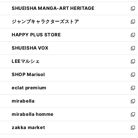
開
ウ
し
SHUEISHA MANGA-ART HERITAGE
く
で
い
新
開
ウ
し
ジャンプキャラクターズストア
く
ィ
い
新
ン
ウ
し
HAPPY PLUS STORE
ド
ィ
い
新
ウ
ン
ウ
し
SHUEISHA VOX
で
ド
ィ
い
新
開
ウ
ン
ウ
し
LEEマルシェ
く
で
ド
ィ
い
新
開
ウ
ン
ウ
し
SHOP Marisol
く
で
ド
ィ
い
新
開
ウ
ン
ウ
し
eclat premium
く
で
ド
ィ
い
新
開
ウ
ン
ウ
し
mirabella
く
で
ド
ィ
い
新
開
ウ
ン
ウ
し
mirabella homme
く
で
ド
ィ
い
新
開
ウ
ン
ウ
し
zakka market
く
で
ド
ィ
い
新
開
ウ
ン
ウ
し