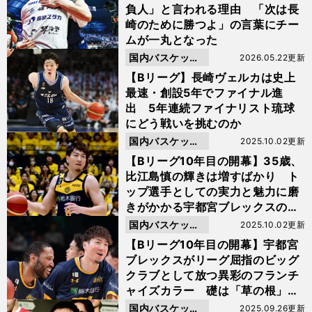
負人」と言われる理由 「次は長
崎のために勝つよ」の言葉にチー
ムが一丸となった
国内バスケット
2026.05.22更新
ボール
【Bリーグ】長崎ヴェルカは史上
最速・創設5年でファイナル進
出 5年連続ファイナリスト琉球
にどう戦いを挑むのか
国内バスケット
2025.10.02更新
ボール
【Bリーグ10年目の開幕】35歳、
比江島慎の輝きは増すばかり ト
ップ選手としての実力と魅力に磨
きがかかる宇都宮ブレックスの主
役
国内バスケット
2025.10.02更新
ボール
【Bリーグ10年目の開幕】宇都宮
ブレックスがリーグ屈指のビッグ
クラブとして放つ異彩のフランチ
ャイズカラー 礎は「草の根」活
動
国内バスケット
2025.09.26更新