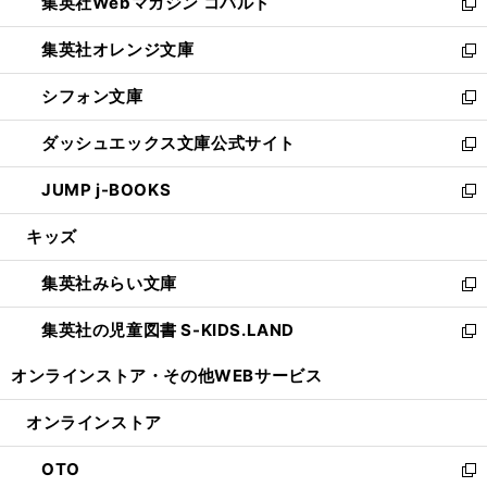
集英社Webマガジン コバルト
く
で
ド
ィ
新
開
ウ
ン
し
集英社オレンジ文庫
く
で
ド
い
新
開
ウ
ウ
し
シフォン文庫
く
で
ィ
い
新
開
ン
ウ
し
ダッシュエックス文庫公式サイト
く
ド
ィ
い
新
ウ
ン
ウ
し
JUMP j-BOOKS
で
ド
ィ
い
新
開
ウ
ン
ウ
し
キッズ
く
で
ド
ィ
い
開
ウ
ン
ウ
集英社みらい文庫
く
で
ド
ィ
新
開
ウ
ン
し
集英社の児童図書 S-KIDS.LAND
く
で
ド
い
新
開
ウ
ウ
し
オンラインストア・
その他WEBサービス
く
で
ィ
い
開
ン
ウ
オンラインストア
く
ド
ィ
ウ
ン
OTO
で
ド
新