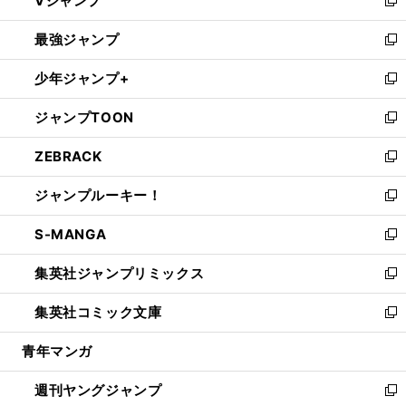
Vジャンプ
ィ
い
新
ン
ウ
し
最強ジャンプ
ド
ィ
い
新
ウ
ン
ウ
し
少年ジャンプ+
で
ド
ィ
い
新
開
ウ
ン
ウ
し
ジャンプTOON
く
で
ド
ィ
い
新
開
ウ
ン
ウ
し
ZEBRACK
く
で
ド
ィ
い
新
開
ウ
ン
ウ
し
ジャンプルーキー！
く
で
ド
ィ
い
新
開
ウ
ン
ウ
し
S-MANGA
く
で
ド
ィ
い
新
開
ウ
ン
ウ
し
集英社ジャンプリミックス
く
で
ド
ィ
い
新
開
ウ
ン
ウ
し
集英社コミック文庫
く
で
ド
ィ
い
新
開
ウ
ン
ウ
し
青年マンガ
く
で
ド
ィ
い
開
ウ
ン
ウ
週刊ヤングジャンプ
く
で
ド
ィ
新