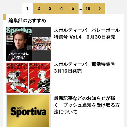
次
1
2
3
4
5
...
16
のページへ
編集部のおすすめ
スポルティーバ バレーボール
特集号 Vol.4 6月30日発売
スポルティーバ 部活特集号
3月16日発売
最新記事などのお知らせが届
く プッシュ通知を受け取る方
法について