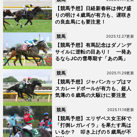
【競馬予想】日経新春杯は伸び盛
りの明け４歳馬が有力も、遅咲き
の良血馬にも要注意！
競馬
2025.12.27更新
【競馬予想】有馬記念はダノンデ
サイルに逆転の目あり！ 一発あ
るならJCの雪辱期す「あの馬」
競馬
2025.11.29更新
【競馬予想】ジャパンカップはマ
スカレードボールが有力も、超人
気薄の６歳馬の大駆けに要注意
競馬
2025.11.16更新
【競馬予想】エリザベス女王杯で
「打倒レガレイラ」を果たす馬は
いるか？ 叩き上げの５歳馬が不