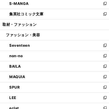
S-MANGA
く
で
ド
ィ
い
新
開
ウ
ン
ウ
し
集英社コミック文庫
く
で
ド
ィ
い
新
開
ウ
ン
ウ
し
取材・ファッション
く
で
ド
ィ
い
開
ウ
ン
ウ
ファッション・美容
く
で
ド
ィ
開
ウ
ン
Seventeen
く
で
ド
新
開
ウ
し
non-no
く
で
い
新
開
ウ
し
BAILA
く
ィ
い
新
ン
ウ
し
MAQUIA
ド
ィ
い
新
ウ
ン
ウ
し
SPUR
で
ド
ィ
い
新
開
ウ
ン
ウ
し
LEE
く
で
ド
ィ
い
新
開
ウ
ン
ウ
し
eclat
く
で
ド
ィ
い