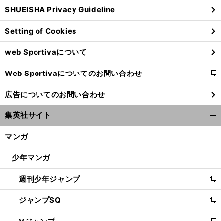
ウ
SHUEISHA Privacy Guideline
ィ
ン
Setting of Cookies
ド
ウ
web Sportivaについて
で
開
Web Sportivaについてのお問い合わせ
く
新
し
広告についてのお問い合わせ
い
ウ
集英社サイト
ィ
開
ン
く/
マンガ
ド
閉
ウ
じ
少年マンガ
で
る
開
週刊少年ジャンプ
く
新
し
ジャンプSQ
い
新
ウ
し