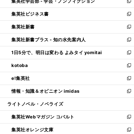
集英社学芸部 - 学芸・ノンフィクション
く
で
ド
ィ
新
開
ウ
ン
し
集英社ビジネス書
く
で
ド
い
新
開
ウ
ウ
し
集英社新書
く
で
ィ
い
新
開
ン
ウ
し
集英社新書プラス - 知の水先案内人
く
ド
ィ
い
新
ウ
ン
ウ
し
1日5分で、明日は変わる よみタイ yomitai
で
ド
ィ
い
新
開
ウ
ン
ウ
し
kotoba
く
で
ド
ィ
い
新
開
ウ
ン
ウ
し
e!集英社
く
で
ド
ィ
い
新
開
ウ
ン
ウ
し
情報・知識＆オピニオン imidas
く
で
ド
ィ
い
新
開
ウ
ン
ウ
し
ライトノベル・ノベライズ
く
で
ド
ィ
い
開
ウ
ン
ウ
集英社Webマガジン コバルト
く
で
ド
ィ
新
開
ウ
ン
し
集英社オレンジ文庫
く
で
ド
い
新