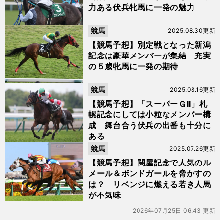
力ある伏兵牝馬に一発の魅力
競馬
2025.08.30更新
【競馬予想】別定戦となった新潟
記念は豪華メンバーが集結 充実
の５歳牝馬に一発の期待
競馬
2025.08.16更新
【競馬予想】「スーパーＧII」札
幌記念にしては小粒なメンバー構
成 舞台合う伏兵の出番も十分に
ある
競馬
2025.07.26更新
【競馬予想】関屋記念で人気のル
メール＆ボンドガールを脅かすの
は？ リベンジに燃える若き人馬
が不気味
2026年07月25日 06:43 更新