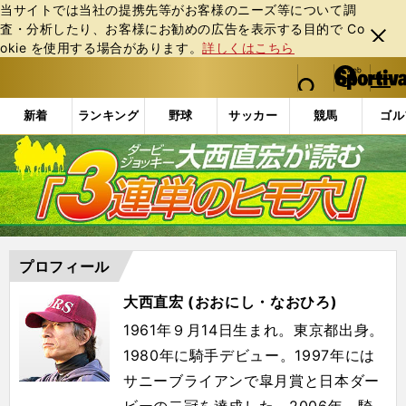
当サイトでは当社の提携先等がお客様のニーズ等について調
査・分析したり、お客様にお勧めの広告を表⽰する⽬的で Co
閉じ
okie を使⽤する場合があります。
詳しくはこちら
る
マイペ
web Sportiva (webスポルティーバ)
検索
メニュ
we
ー
「#大西直宏 3連単のヒモ穴」の最新ニュース・ 情報
b
ジ
新着
ランキング
野球
サッカー
競馬
ゴル
ス
ポ
ル
テ
ィ
ー
バ
プロフィール
大西直宏 (おおにし・なおひろ)
1961年９月14日生まれ。東京都出身。
1980年に騎手デビュー。1997年には
サニーブライアンで皐月賞と日本ダー
ビーの二冠を達成した。2006年、騎