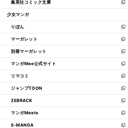
集英社コミック文庫
く
で
ド
ィ
い
新
開
ウ
ン
ウ
し
少女マンガ
く
で
ド
ィ
い
開
ウ
ン
ウ
りぼん
く
で
ド
ィ
新
開
ウ
ン
し
マーガレット
く
で
ド
い
新
開
ウ
ウ
し
別冊マーガレット
く
で
ィ
い
新
開
ン
ウ
し
マンガMee公式サイト
く
ド
ィ
い
新
ウ
ン
ウ
し
リマコミ
で
ド
ィ
い
新
開
ウ
ン
ウ
し
ジャンプTOON
く
で
ド
ィ
い
新
開
ウ
ン
ウ
し
ZEBRACK
く
で
ド
ィ
い
新
開
ウ
ン
ウ
し
マンガMeets
く
で
ド
ィ
い
新
開
ウ
ン
ウ
し
S-MANGA
く
で
ド
ィ
い
新