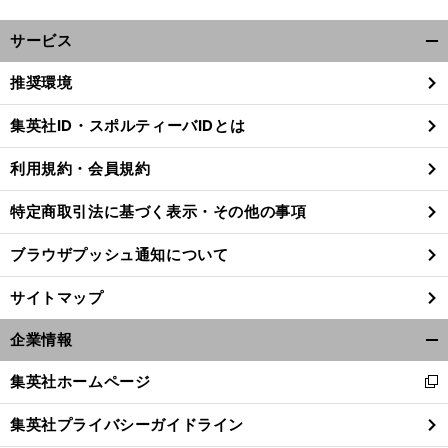
サービス
開
く/
推奨環境
閉
じ
集英社ID・スポルティーバIDとは
る
利用規約・会員規約
特定商取引法に基づく表示・その他の事項
ブラウザプッシュ通知について
サイトマップ
企業情報
開
く/
集英社ホームページ
新
閉
し
じ
集英社プライバシーガイドライン
い
る