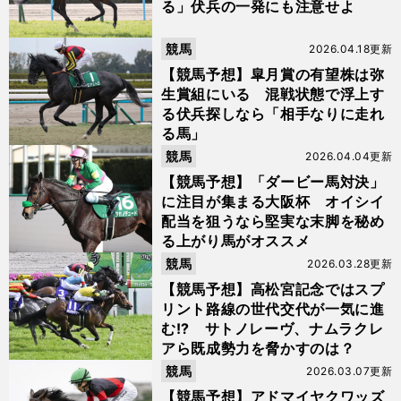
る」伏兵の一発にも注意せよ
競馬
2026.04.18更新
【競馬予想】皐月賞の有望株は弥
生賞組にいる 混戦状態で浮上す
る伏兵探しなら「相手なりに走れ
る馬」
競馬
2026.04.04更新
【競馬予想】「ダービー馬対決」
に注目が集まる大阪杯 オイシイ
配当を狙うなら堅実な末脚を秘め
る上がり馬がオススメ
競馬
2026.03.28更新
【競馬予想】高松宮記念ではスプ
リント路線の世代交代が一気に進
む!? サトノレーヴ、ナムラクレ
アら既成勢力を脅かすのは？
競馬
2026.03.07更新
【競馬予想】アドマイヤクワッズ