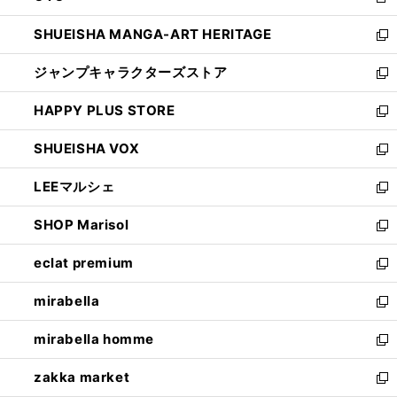
新
開
ウ
し
SHUEISHA MANGA-ART HERITAGE
く
で
い
新
開
ウ
し
ジャンプキャラクターズストア
く
ィ
い
新
ン
ウ
し
HAPPY PLUS STORE
ド
ィ
い
新
ウ
ン
ウ
し
SHUEISHA VOX
で
ド
ィ
い
新
開
ウ
ン
ウ
し
LEEマルシェ
く
で
ド
ィ
い
新
開
ウ
ン
ウ
し
SHOP Marisol
く
で
ド
ィ
い
新
開
ウ
ン
ウ
し
eclat premium
く
で
ド
ィ
い
新
開
ウ
ン
ウ
し
mirabella
く
で
ド
ィ
い
新
開
ウ
ン
ウ
し
mirabella homme
く
で
ド
ィ
い
新
開
ウ
ン
ウ
し
zakka market
く
で
ド
ィ
い
新
開