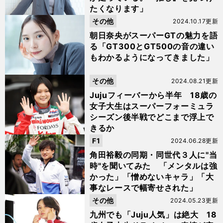
たくなります」
その他
2024.10.17更新
朝日奈央がスーパーGTの魅力を語
る「GT300とGT500の音の違い
もわかるようになってきました」
その他
2024.08.21更新
Jujuフィーバーから半年 18歳の
女子大生はスーパーフォーミュラ
シーズン後半戦でどこまで浮上で
きるか
F1
2024.06.28更新
角田裕毅の同期・同世代３人に"当
時"を聞いてみた 「メンタルは強
かった」「憎めないキャラ」「大
事なレースで幅寄せされた」
その他
2024.05.23更新
九州でも「Juju人気」は絶大 18