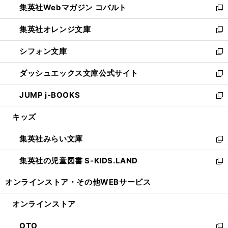
集英社Webマガジン コバルト
く
で
ド
ィ
新
開
ウ
ン
し
集英社オレンジ文庫
く
で
ド
い
新
開
ウ
ウ
し
シフォン文庫
く
で
ィ
い
新
開
ン
ウ
し
ダッシュエックス文庫公式サイト
く
ド
ィ
い
新
ウ
ン
ウ
し
JUMP j-BOOKS
で
ド
ィ
い
新
開
ウ
ン
ウ
し
キッズ
く
で
ド
ィ
い
開
ウ
ン
ウ
集英社みらい文庫
く
で
ド
ィ
新
開
ウ
ン
し
集英社の児童図書 S-KIDS.LAND
く
で
ド
い
新
開
ウ
ウ
し
オンラインストア・
その他WEBサービス
く
で
ィ
い
開
ン
ウ
オンラインストア
く
ド
ィ
ウ
ン
OTO
で
ド