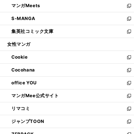
ウ
し
マンガMeets
く
で
ド
ィ
い
新
開
ウ
ン
ウ
し
S-MANGA
く
で
ド
ィ
い
新
開
ウ
ン
ウ
し
集英社コミック文庫
く
で
ド
ィ
い
新
開
ウ
ン
ウ
し
女性マンガ
く
で
ド
ィ
い
開
ウ
ン
ウ
Cookie
く
で
ド
ィ
新
開
ウ
ン
し
Cocohana
く
で
ド
い
新
開
ウ
ウ
し
office YOU
く
で
ィ
い
新
開
ン
ウ
し
マンガMee公式サイト
く
ド
ィ
い
新
ウ
ン
ウ
し
リマコミ
で
ド
ィ
い
新
開
ウ
ン
ウ
し
ジャンプTOON
く
で
ド
ィ
い
新
開
ウ
ン
ウ
し