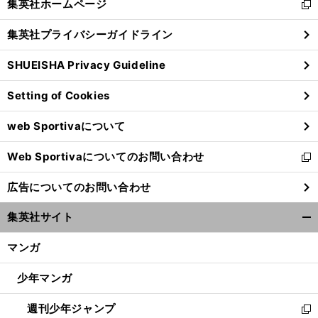
集英社ホームページ
新
閉
し
じ
集英社プライバシーガイドライン
い
る
ウ
SHUEISHA Privacy Guideline
ィ
ン
Setting of Cookies
ド
ウ
web Sportivaについて
で
開
Web Sportivaについてのお問い合わせ
く
新
し
広告についてのお問い合わせ
い
ウ
集英社サイト
ィ
開
ン
く/
マンガ
ド
閉
ウ
じ
少年マンガ
で
る
開
週刊少年ジャンプ
く
新