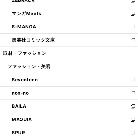
ZEBRACK
く
で
ド
ィ
い
新
開
ウ
ン
ウ
し
マンガMeets
く
で
ド
ィ
い
新
開
ウ
ン
ウ
し
S-MANGA
く
で
ド
ィ
い
新
開
ウ
ン
ウ
し
集英社コミック文庫
く
で
ド
ィ
い
新
開
ウ
ン
ウ
し
取材・ファッション
く
で
ド
ィ
い
開
ウ
ン
ウ
ファッション・美容
く
で
ド
ィ
開
ウ
ン
Seventeen
く
で
ド
新
開
ウ
し
non-no
く
で
い
新
開
ウ
し
BAILA
く
ィ
い
新
ン
ウ
し
MAQUIA
ド
ィ
い
新
ウ
ン
ウ
し
SPUR
で
ド
ィ
い
新