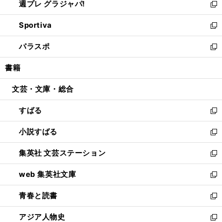
週プレ グラジャパ!
く
で
ィ
い
新
開
ン
ウ
し
Sportiva
く
ド
ィ
い
新
ウ
ン
ウ
し
パラスポ
で
ド
ィ
い
新
開
ウ
ン
ウ
し
書籍
く
で
ド
ィ
い
開
ウ
ン
ウ
文芸・文庫・総合
く
で
ド
ィ
開
ウ
ン
すばる
く
で
ド
新
開
ウ
し
小説すばる
く
で
い
新
開
ウ
し
集英社 文芸ステーション
く
ィ
い
新
ン
ウ
し
web 集英社文庫
ド
ィ
い
新
ウ
ン
ウ
し
青春と読書
で
ド
ィ
い
新
開
ウ
ン
ウ
し
アジア人物史
く
で
ド
ィ
い
新