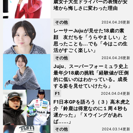
歳女子大生ドライバーの表情が安
堵から悔しさに変わった理由
その他
2024.04.26更新
レーサーJujuが見せた18歳の素
顔 友だちを「うらやましい」と
思ったことも...でも「今はこの生
活がすごく楽しい」
その他
2024.04.26更新
Juju、スーパーフォーミュラ史上
最年少18歳の挑戦「経験値が圧倒
的に低いのはわかっている。成長
する姿を見せていけたら」
F1
2024.04.04更新
F1日本GPを語ろう（３）高木虎之
介「鈴鹿は得意なのに１周４秒も
遅かった」「Ｘウイングがあれ
ば......」
その他
2024.03.14更新