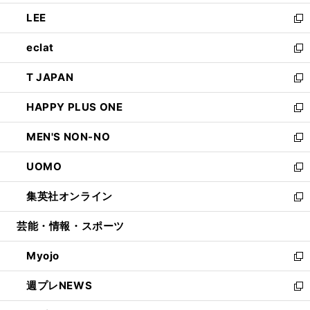
開
ウ
ン
ウ
し
LEE
く
で
ド
ィ
い
新
開
ウ
ン
ウ
し
eclat
く
で
ド
ィ
い
新
開
ウ
ン
ウ
し
T JAPAN
く
で
ド
ィ
い
新
開
ウ
ン
ウ
し
HAPPY PLUS ONE
く
で
ド
ィ
い
新
開
ウ
ン
ウ
し
MEN'S NON-NO
く
で
ド
ィ
い
新
開
ウ
ン
ウ
し
UOMO
く
で
ド
ィ
い
新
開
ウ
ン
ウ
し
集英社オンライン
く
で
ド
ィ
い
新
開
ウ
ン
ウ
し
芸能・情報・スポーツ
く
で
ド
ィ
い
開
ウ
ン
ウ
Myojo
く
で
ド
ィ
新
開
ウ
ン
し
週プレNEWS
く
で
ド
い
新
開
ウ
ウ
し