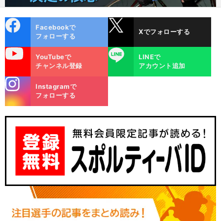
cebo
X
Facebookで
Xでフォローする
ok
フォローする
uTube
LINE
YouTubeで
LINEで
チャンネル登録
アカウント追加
stagra
Instagramで
m
フォローする