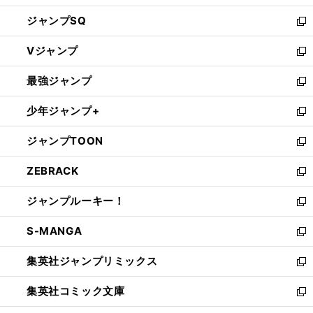
し
ジャンプSQ
い
新
ウ
し
Vジャンプ
ィ
い
新
ン
ウ
し
最強ジャンプ
ド
ィ
い
新
ウ
ン
ウ
し
少年ジャンプ+
で
ド
ィ
い
新
開
ウ
ン
ウ
し
ジャンプTOON
く
で
ド
ィ
い
新
開
ウ
ン
ウ
し
ZEBRACK
く
で
ド
ィ
い
新
開
ウ
ン
ウ
し
ジャンプルーキー！
く
で
ド
ィ
い
新
開
ウ
ン
ウ
し
S-MANGA
く
で
ド
ィ
い
新
開
ウ
ン
ウ
し
集英社ジャンプリミックス
く
で
ド
ィ
い
新
開
ウ
ン
ウ
し
集英社コミック文庫
く
で
ド
ィ
い
新
開
ウ
ン
ウ
し