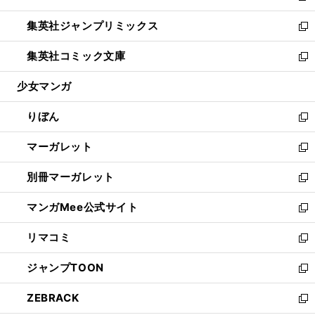
開
ウ
ン
ウ
し
集英社ジャンプリミックス
く
で
ド
ィ
い
新
開
ウ
ン
ウ
し
集英社コミック文庫
く
で
ド
ィ
い
新
開
ウ
ン
ウ
し
少女マンガ
く
で
ド
ィ
い
開
ウ
ン
ウ
りぼん
く
で
ド
ィ
新
開
ウ
ン
し
マーガレット
く
で
ド
い
新
開
ウ
ウ
し
別冊マーガレット
く
で
ィ
い
新
開
ン
ウ
し
マンガMee公式サイト
く
ド
ィ
い
新
ウ
ン
ウ
し
リマコミ
で
ド
ィ
い
新
開
ウ
ン
ウ
し
ジャンプTOON
く
で
ド
ィ
い
新
開
ウ
ン
ウ
し
ZEBRACK
く
で
ド
ィ
い
新
開
ウ
ン