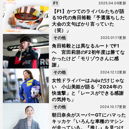
F1
2025.04.09更新
【F1】かつてのライバルたちが語
る10代の角田裕毅「予選落ちした
大会の文句ばかり言っていた
（笑）」
その他
2025.01.11更新
角田裕毅とは異なるルートでF1
へ 宮田莉朋のF2初年度は勝てな
かったけど「モリゾウさんに感
謝」
その他
2024.12.12更新
女性ドライバーはJujuだけじゃな
い 小山美姫が語る「2024年の
快進撃」と「レースができる感謝
の気持ち」
その他
2024.10.17更新
朝日奈央がスーパーGTにハマった
キッカケ「いろんな車種のマシン
が走っている。『推し』を見つけ