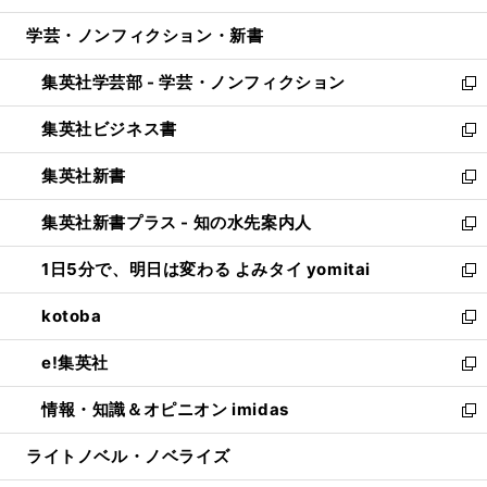
開
ウ
ン
ウ
し
学芸・ノンフィクション・新書
く
で
ド
ィ
い
開
ウ
ン
ウ
集英社学芸部 - 学芸・ノンフィクション
く
で
ド
ィ
新
開
ウ
ン
し
集英社ビジネス書
く
で
ド
い
新
開
ウ
ウ
し
集英社新書
く
で
ィ
い
新
開
ン
ウ
し
集英社新書プラス - 知の水先案内人
く
ド
ィ
い
新
ウ
ン
ウ
し
1日5分で、明日は変わる よみタイ yomitai
で
ド
ィ
い
新
開
ウ
ン
ウ
し
kotoba
く
で
ド
ィ
い
新
開
ウ
ン
ウ
し
e!集英社
く
で
ド
ィ
い
新
開
ウ
ン
ウ
し
情報・知識＆オピニオン imidas
く
で
ド
ィ
い
新
開
ウ
ン
ウ
し
ライトノベル・ノベライズ
く
で
ド
ィ
い
開
ウ
ン
ウ