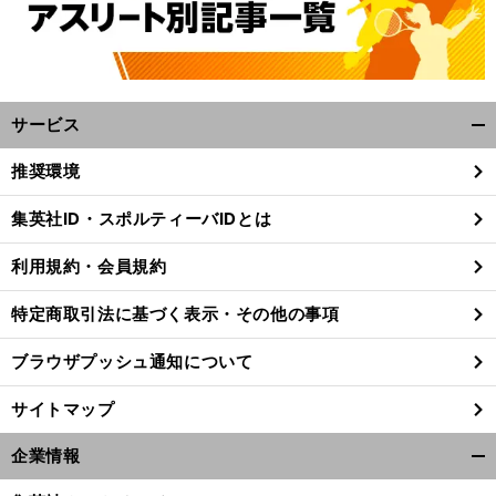
サービス
開
く/
推奨環境
閉
じ
集英社ID・スポルティーバIDとは
る
利用規約・会員規約
特定商取引法に基づく表示・その他の事項
ブラウザプッシュ通知について
サイトマップ
企業情報
開
く/