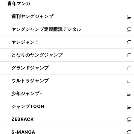
青年マンガ
く
で
ド
ィ
い
開
ウ
ン
ウ
週刊ヤングジャンプ
く
で
ド
ィ
新
開
ウ
ン
し
ヤングジャンプ定期購読デジタル
く
で
ド
い
新
開
ウ
ウ
し
ヤンジャン！
く
で
ィ
い
新
開
ン
ウ
し
となりのヤングジャンプ
く
ド
ィ
い
新
ウ
ン
ウ
し
グランドジャンプ
で
ド
ィ
い
新
開
ウ
ン
ウ
し
ウルトラジャンプ
く
で
ド
ィ
い
新
開
ウ
ン
ウ
し
少年ジャンプ+
く
で
ド
ィ
い
新
開
ウ
ン
ウ
し
ジャンプTOON
く
で
ド
ィ
い
新
開
ウ
ン
ウ
し
ZEBRACK
く
で
ド
ィ
い
新
開
ウ
ン
ウ
し
S-MANGA
く
で
ド
ィ
い
新