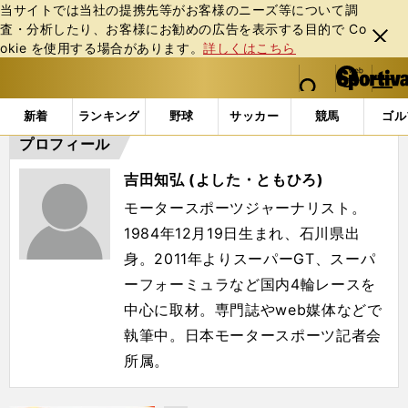
当サイトでは当社の提携先等がお客様のニーズ等について調
査・分析したり、お客様にお勧めの広告を表⽰する⽬的で Co
閉じ
okie を使⽤する場合があります。
詳しくはこちら
る
マイペ
web Sportiva (webスポルティーバ)
検索
メニュ
we
ー
「#吉田知弘」の最新ニュース・ 情報
b
ジ
新着
ランキング
野球
サッカー
競馬
ゴル
ス
プロフィール
ポ
ル
吉田知弘 (よした・ともひろ)
テ
ィ
モータースポーツジャーナリスト。
ー
1984年12月19日生まれ、石川県出
バ
身。2011年よりスーパーGT、スーパ
ーフォーミュラなど国内4輪レースを
中心に取材。専門誌やweb媒体などで
執筆中。日本モータースポーツ記者会
所属。