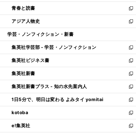
ウ
ン
ウ
し
青春と読書
で
ド
ィ
い
新
開
ウ
ン
ウ
し
アジア人物史
く
で
ド
ィ
い
新
開
ウ
ン
ウ
し
学芸・ノンフィクション・新書
く
で
ド
ィ
い
開
ウ
ン
ウ
集英社学芸部 - 学芸・ノンフィクション
く
で
ド
ィ
新
開
ウ
ン
し
集英社ビジネス書
く
で
ド
い
新
開
ウ
ウ
し
集英社新書
く
で
ィ
い
新
開
ン
ウ
し
集英社新書プラス - 知の水先案内人
く
ド
ィ
い
新
ウ
ン
ウ
し
1日5分で、明日は変わる よみタイ yomitai
で
ド
ィ
い
新
開
ウ
ン
ウ
し
kotoba
く
で
ド
ィ
い
新
開
ウ
ン
ウ
し
e!集英社
く
で
ド
ィ
い
新
開
ウ
ン
ウ
し