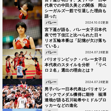
代表での中田久美との関係 岡山
シーガルズ一筋で引退した理由も
語った
バレー
2024.10.02更新
宮下遥が語る、バレー女子日本代
表で竹下佳江と比べられた日々
リオ五輪本番は「記憶が欠け落ち
ている」
バレー
2024.07.28更新
パリオリンピック・バレー女子日
本代表のスタイルを分析 「リベ
ロ２名」選出の理由とは？
バレー
2024.07.28更新
男子バレー日本代表はパリオリン
ピックでメダル獲得に期待 福澤
達哉が語る石川祐希やミドルブロ
ッカーなどの進化