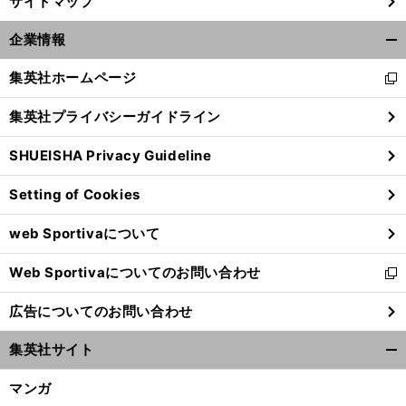
サイトマップ
企業情報
開
く/
集英社ホームページ
新
閉
し
じ
集英社プライバシーガイドライン
い
る
ウ
SHUEISHA Privacy Guideline
ィ
ン
Setting of Cookies
ド
ウ
web Sportivaについて
で
開
Web Sportivaについてのお問い合わせ
く
新
し
広告についてのお問い合わせ
い
ウ
集英社サイト
ィ
開
ン
く/
マンガ
ド
閉