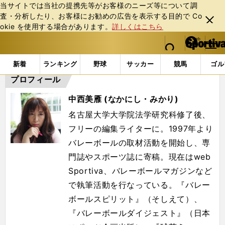
当サイトでは当社の提携先等がお客様のニーズ等について調
査・分析したり、お客様にお勧めの広告を表⽰する⽬的で Co
閉じ
okie を使⽤する場合があります。
詳しくはこちら
る
マイペ
web Sportiva (webスポルティーバ)
検索
メニュ
we
ー
「#中西美雁」の最新ニュース・ 情報
b
ジ
新着
ランキング
野球
サッカー
競馬
ゴル
ス
プロフィール
ポ
ル
中西美雁 (なかにし・みかり)
テ
ィ
名古屋大学大学院法学研究科修了後、
ー
フリーの編集ライターに。1997年より
バ
バレーボールの取材活動を開始し、専
門誌やスポーツ誌に寄稿。現在はweb
Sportiva、バレーボールマガジンなど
で執筆活動を行なっている。『バレー
ボールスピリット』（そしえて）、
『バレーボールダイジェスト』（日本