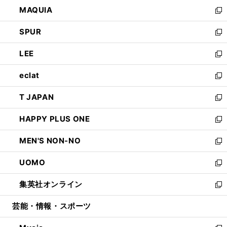
ン
ウ
し
MAQUIA
ド
ィ
い
新
ウ
ン
ウ
し
SPUR
で
ド
ィ
い
新
開
ウ
ン
ウ
し
LEE
く
で
ド
ィ
い
新
開
ウ
ン
ウ
し
eclat
く
で
ド
ィ
い
新
開
ウ
ン
ウ
し
T JAPAN
く
で
ド
ィ
い
新
開
ウ
ン
ウ
し
HAPPY PLUS ONE
く
で
ド
ィ
い
新
開
ウ
ン
ウ
し
MEN'S NON-NO
く
で
ド
ィ
い
新
開
ウ
ン
ウ
し
UOMO
く
で
ド
ィ
い
新
開
ウ
ン
ウ
し
集英社オンライン
く
で
ド
ィ
い
新
開
ウ
ン
ウ
し
芸能・情報・スポーツ
く
で
ド
ィ
い
開
ウ
ン
ウ