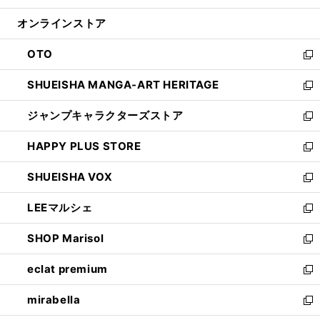
開
ン
ウ
オンラインストア
く
ド
ィ
ウ
ン
OTO
で
ド
新
開
ウ
し
SHUEISHA MANGA-ART HERITAGE
く
で
い
新
開
ウ
し
ジャンプキャラクターズストア
く
ィ
い
新
ン
ウ
し
HAPPY PLUS STORE
ド
ィ
い
新
ウ
ン
ウ
し
SHUEISHA VOX
で
ド
ィ
い
新
開
ウ
ン
ウ
し
LEEマルシェ
く
で
ド
ィ
い
新
開
ウ
ン
ウ
し
SHOP Marisol
く
で
ド
ィ
い
新
開
ウ
ン
ウ
し
eclat premium
く
で
ド
ィ
い
新
開
ウ
ン
ウ
し
mirabella
く
で
ド
ィ
い
新
開
ウ
ン
ウ
し