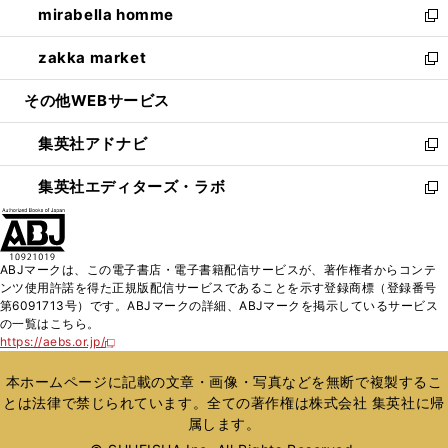
mirabella homme
く
で
ド
ィ
い
新
開
ウ
ン
ウ
し
zakka market
く
で
ド
ィ
い
新
開
ウ
ン
ウ
し
その他WEBサービス
く
で
ド
ィ
い
開
ウ
ン
ウ
集英社アドナビ
く
で
ド
ィ
新
開
ウ
ン
し
集英社エディターズ・ラボ
く
で
ド
い
新
開
ウ
ウ
し
く
で
ィ
い
開
ン
ウ
ABJマークは、この電子書店・電子書籍配信サービスが、著作権者からコンテ
く
ド
ィ
ンツ使用許諾を得た正規版配信サービスであることを示す登録商標（登録番号
ウ
ン
第6091713号）です。ABJマークの詳細、ABJマークを掲示しているサービス
で
ド
の一覧はこちら。
開
ウ
https://aebs.or.jp/
新
く
で
し
い
開
本ホームページに記載の文章・画像・写真などを無断で複製するこ
ウ
く
とは法律で禁じられています。全ての著作権は株式会社 集英社に帰
ィ
属します。
ン
ド