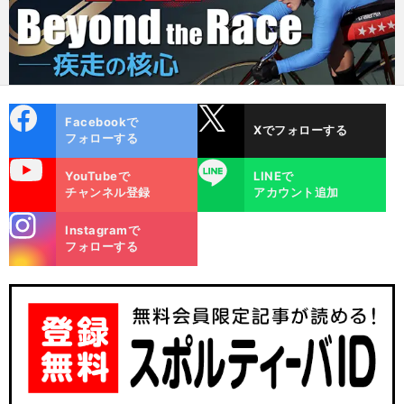
cebo
X
Facebookで
Xでフォローする
ok
フォローする
uTube
LINE
YouTubeで
LINEで
チャンネル登録
アカウント追加
stagra
Instagramで
m
フォローする