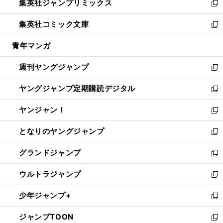
集英社ジャンプリミックス
く
で
ド
ィ
い
新
開
ウ
ン
ウ
し
集英社コミック文庫
く
で
ド
ィ
い
新
開
ウ
ン
ウ
し
青年マンガ
く
で
ド
ィ
い
開
ウ
ン
ウ
週刊ヤングジャンプ
く
で
ド
ィ
新
開
ウ
ン
し
ヤングジャンプ定期購読デジタル
く
で
ド
い
新
開
ウ
ウ
し
ヤンジャン！
く
で
ィ
い
新
開
ン
ウ
し
となりのヤングジャンプ
く
ド
ィ
い
新
ウ
ン
ウ
し
グランドジャンプ
で
ド
ィ
い
新
開
ウ
ン
ウ
し
ウルトラジャンプ
く
で
ド
ィ
い
新
開
ウ
ン
ウ
し
少年ジャンプ+
く
で
ド
ィ
い
新
開
ウ
ン
ウ
し
ジャンプTOON
く
で
ド
ィ
い
新