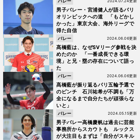
バレー
2024.07.24更新
男子バレー・宮浦健人が語るパリ
オリンピックへの道 「もどかし
かった」東京大会、海外リーグで
得た自信
バレー
2024.06.06更新
髙橋藍は、なぜSVリーグ参戦を決
めたのか 「一番成長できる環
境」と兄・塁の存在について語っ
た
バレー
2024.06.06更新
髙橋藍が振り返るパリ五輪予選で
のピンチ 石川祐希が不調も「万
全になるまで自分たちが頑張らな
いと」
バレー
2024.05.15更新
男子バレー高橋慶帆は過去に芸能
事務所からスカウトも ルックス
が大注目もまずは「自分がスキル