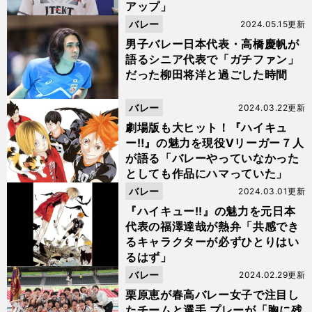
アップ」
バレー
2024.05.15更新
男子バレー日本代表・高橋慶帆が
語るシニア代表で「ガチファン」
だった柳田将洋と過ごした時間
バレー
2024.03.22更新
劇場版も大ヒット！『ハイキュ
ー‼』の魅力を現役Vリーガー７人
が語る「バレーやっていなかった
としても作品にハマっていた」
バレー
2024.03.01更新
『ハイキュー!!』の魅力を元日本
代表の福澤達哉が熱弁「共感でき
るキャラクターが必ずひとりはい
るはず」
バレー
2024.02.29更新
栗原恵が春高バレー女子で注目し
たチームと選手 プレーが「胸に残