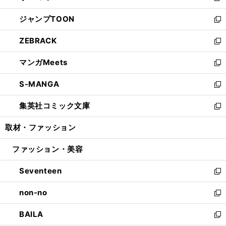
開
ウ
ン
ウ
し
ジャンプTOON
く
で
ド
ィ
い
新
開
ウ
ン
ウ
し
ZEBRACK
く
で
ド
ィ
い
新
開
ウ
ン
ウ
し
マンガMeets
く
で
ド
ィ
い
新
開
ウ
ン
ウ
し
S-MANGA
く
で
ド
ィ
い
新
開
ウ
ン
ウ
し
集英社コミック文庫
く
で
ド
ィ
い
新
開
ウ
ン
ウ
し
取材・ファッション
く
で
ド
ィ
い
開
ウ
ン
ウ
ファッション・美容
く
で
ド
ィ
開
ウ
ン
Seventeen
く
で
ド
新
開
ウ
し
non-no
く
で
い
新
開
ウ
し
BAILA
く
ィ
い
新