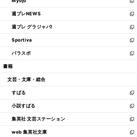
Myojo
く
で
ド
ィ
新
開
ウ
ン
し
週プレNEWS
く
で
ド
い
新
開
ウ
ウ
し
週プレ グラジャパ!
く
で
ィ
い
新
開
ン
ウ
し
Sportiva
く
ド
ィ
い
新
ウ
ン
ウ
し
パラスポ
で
ド
ィ
い
新
開
ウ
ン
ウ
し
書籍
く
で
ド
ィ
い
開
ウ
ン
ウ
文芸・文庫・総合
く
で
ド
ィ
開
ウ
ン
すばる
く
で
ド
新
開
ウ
し
小説すばる
く
で
い
新
開
ウ
し
集英社 文芸ステーション
く
ィ
い
新
ン
ウ
し
web 集英社文庫
ド
ィ
い
新