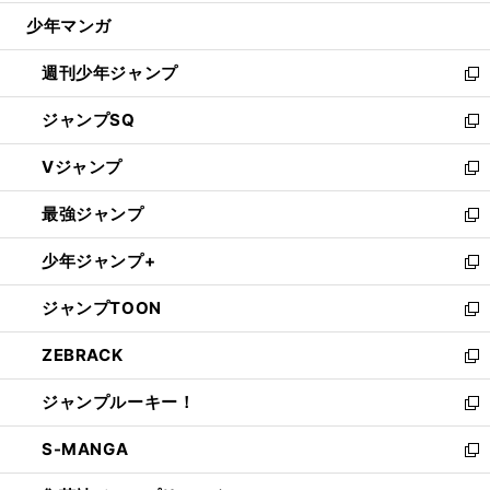
ウ
じ
少年マンガ
で
る
開
週刊少年ジャンプ
く
新
し
ジャンプSQ
い
新
ウ
し
Vジャンプ
ィ
い
新
ン
ウ
し
最強ジャンプ
ド
ィ
い
新
ウ
ン
ウ
し
少年ジャンプ+
で
ド
ィ
い
新
開
ウ
ン
ウ
し
ジャンプTOON
く
で
ド
ィ
い
新
開
ウ
ン
ウ
し
ZEBRACK
く
で
ド
ィ
い
新
開
ウ
ン
ウ
し
ジャンプルーキー！
く
で
ド
ィ
い
新
開
ウ
ン
ウ
し
S-MANGA
く
で
ド
ィ
い
新
開
ウ
ン
ウ
し