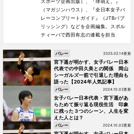
スポーツ企画出版）、『球萌え。』
（マガジンハウス）、『全日本女子バ
レーコンプリートガイド』（JTBパブ
リッシング）などを企画編集。スポル
ティーバで西田有志の連載を担当
バレー
2025.02.14更新
宮下遥が明かす、女子バレー日本
代表での中田久美との関係 岡山
シーガルズ一筋で引退した理由も
語った【2024年人気記事】
バレー
2024.10.02更新
女子バレー日本代表・宮下遥があ
らためて振り返る現役生活 印象
に残った３つのシーン、人生を変
えた人とは？
バレー
2024.10.02更新
宮下遥が明かす、女子バレー日本