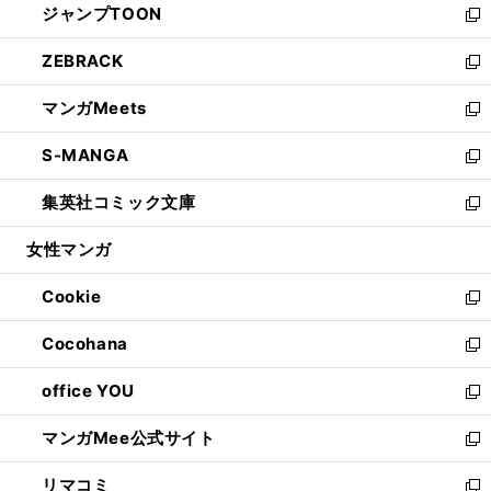
ジャンプTOON
く
で
ド
ィ
い
新
開
ウ
ン
ウ
し
ZEBRACK
く
で
ド
ィ
い
新
開
ウ
ン
ウ
し
マンガMeets
く
で
ド
ィ
い
新
開
ウ
ン
ウ
し
S-MANGA
く
で
ド
ィ
い
新
開
ウ
ン
ウ
し
集英社コミック文庫
く
で
ド
ィ
い
新
開
ウ
ン
ウ
し
女性マンガ
く
で
ド
ィ
い
開
ウ
ン
ウ
Cookie
く
で
ド
ィ
新
開
ウ
ン
し
Cocohana
く
で
ド
い
新
開
ウ
ウ
し
office YOU
く
で
ィ
い
新
開
ン
ウ
し
マンガMee公式サイト
く
ド
ィ
い
新
ウ
ン
ウ
し
リマコミ
で
ド
ィ
い
新