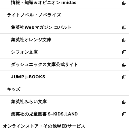
情報・知識＆オピニオン imidas
く
で
ド
ィ
い
新
開
ウ
ン
ウ
し
ライトノベル・ノベライズ
く
で
ド
ィ
い
開
ウ
ン
ウ
集英社Webマガジン コバルト
く
で
ド
ィ
新
開
ウ
ン
し
集英社オレンジ文庫
く
で
ド
い
新
開
ウ
ウ
し
シフォン文庫
く
で
ィ
い
新
開
ン
ウ
し
ダッシュエックス文庫公式サイト
く
ド
ィ
い
新
ウ
ン
ウ
し
JUMP j-BOOKS
で
ド
ィ
い
新
開
ウ
ン
ウ
し
キッズ
く
で
ド
ィ
い
開
ウ
ン
ウ
集英社みらい文庫
く
で
ド
ィ
新
開
ウ
ン
し
集英社の児童図書 S-KIDS.LAND
く
で
ド
い
新
開
ウ
ウ
し
オンラインストア・
その他WEBサービス
く
で
ィ
い