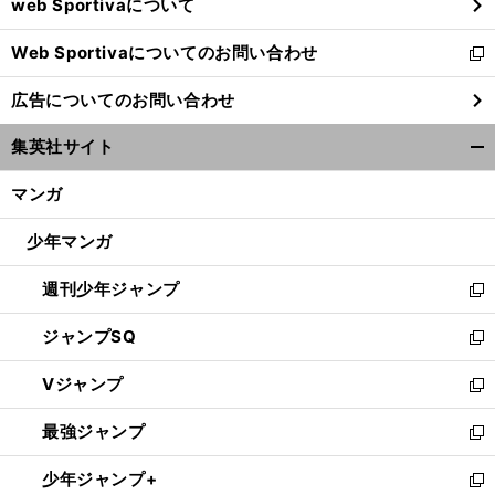
web Sportivaについて
で
開
Web Sportivaについてのお問い合わせ
く
新
し
広告についてのお問い合わせ
い
ウ
集英社サイト
ィ
開
ン
く/
マンガ
ド
閉
ウ
じ
少年マンガ
で
る
開
週刊少年ジャンプ
く
新
し
ジャンプSQ
い
新
ウ
し
Vジャンプ
ィ
い
新
ン
ウ
し
最強ジャンプ
ド
ィ
い
新
ウ
ン
ウ
し
少年ジャンプ+
で
ド
ィ
い
新