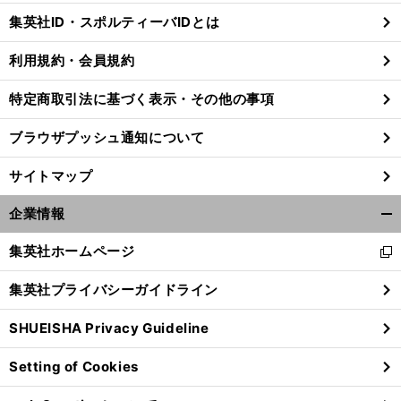
じ
集英社ID・スポルティーバIDとは
る
利用規約・会員規約
特定商取引法に基づく表示・その他の事項
ブラウザプッシュ通知について
サイトマップ
企業情報
開
く/
集英社ホームページ
新
閉
し
じ
集英社プライバシーガイドライン
い
る
ウ
SHUEISHA Privacy Guideline
ィ
ン
Setting of Cookies
ド
ウ