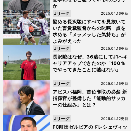
か
Jリーグ
2025.04.16更新
悩める長沢駿にすべてを見抜いて
いた曺貴裁監督からの叱咤 点を
求める「メラメラした気持ち」が
よみがえった
Jリーグ
2025.04.16更新
長沢駿はなぜ、36歳にしてJ1へキ
ャリアアップできたのか「100％
でやってきたことに嘘はない」
Jリーグ
2025.04.15更新
アビスパ福岡、首位奪取の必然 新
指揮官が整備した「能動的サッカ
ーの仕組み」とは？
Jリーグ
2025.04.12更新
FC町田ゼルビアのドレシェヴィッ