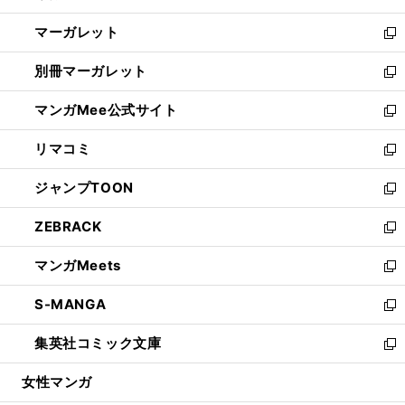
開
ウ
ン
し
マーガレット
く
で
ド
い
新
開
ウ
ウ
し
別冊マーガレット
く
で
ィ
い
新
開
ン
ウ
し
マンガMee公式サイト
く
ド
ィ
い
新
ウ
ン
ウ
し
リマコミ
で
ド
ィ
い
新
開
ウ
ン
ウ
し
ジャンプTOON
く
で
ド
ィ
い
新
開
ウ
ン
ウ
し
ZEBRACK
く
で
ド
ィ
い
新
開
ウ
ン
ウ
し
マンガMeets
く
で
ド
ィ
い
新
開
ウ
ン
ウ
し
S-MANGA
く
で
ド
ィ
い
新
開
ウ
ン
ウ
し
集英社コミック文庫
く
で
ド
ィ
い
新
開
ウ
ン
ウ
し
女性マンガ
く
で
ド
ィ
い
開
ウ
ン
ウ