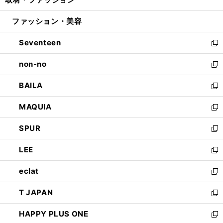
で
ド
ィ
い
開
ウ
ン
ウ
ファッション・美容
く
で
ド
ィ
開
ウ
ン
Seventeen
く
で
ド
新
開
ウ
し
non-no
く
で
い
新
開
ウ
し
BAILA
く
ィ
い
新
ン
ウ
し
MAQUIA
ド
ィ
い
新
ウ
ン
ウ
し
SPUR
で
ド
ィ
い
新
開
ウ
ン
ウ
し
LEE
く
で
ド
ィ
い
新
開
ウ
ン
ウ
し
eclat
く
で
ド
ィ
い
新
開
ウ
ン
ウ
し
T JAPAN
く
で
ド
ィ
い
新
開
ウ
ン
ウ
し
HAPPY PLUS ONE
く
で
ド
ィ
い
新