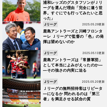
浦和レッズのグスタフソンがＪリ
ーグを選んだ理由「完全に違う世
界。すぐにでも行ってみたいと思
った」
Jリーグ
2025.05.29更新
鹿島アントラーズと川崎フロンタ
ーレ Ｊリーグで監督の「色」の発
揮は望めないのか
Jリーグ
2025.05.13更新
鹿島アントラーズは「常勝軍団」
として本当によみがえったのか―
―その強さの内実に迫る
Jリーグ
2025.05.20更新
Ｊリーグの無料招待客はリピータ
―になるか 問われるのは「第三
者」を満足させる試合の質