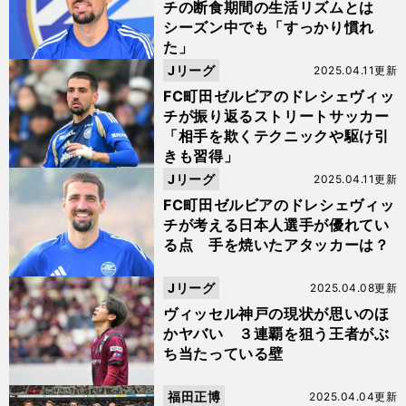
チの断食期間の生活リズムとは
シーズン中でも「すっかり慣れ
た」
Jリーグ
2025.04.11更新
FC町田ゼルビアのドレシェヴィッ
チが振り返るストリートサッカー
「相手を欺くテクニックや駆け引
きも習得」
Jリーグ
2025.04.11更新
FC町田ゼルビアのドレシェヴィッ
チが考える日本人選手が優れてい
る点 手を焼いたアタッカーは？
Jリーグ
2025.04.08更新
ヴィッセル神戸の現状が思いのほ
かヤバい ３連覇を狙う王者がぶ
ち当たっている壁
福田正博
2025.04.04更新