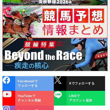
cebo
X
Facebookで
Xでフォローする
ok
フォローする
uTube
LINE
YouTubeで
LINEで
チャンネル登録
アカウント追加
stagra