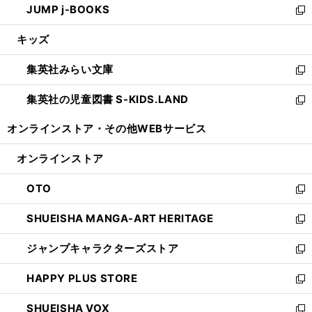
JUMP j-BOOKS
で
ド
ィ
い
新
開
ウ
ン
ウ
し
キッズ
く
で
ド
ィ
い
開
ウ
ン
ウ
集英社みらい文庫
く
で
ド
ィ
新
開
ウ
ン
し
集英社の児童図書 S-KIDS.LAND
く
で
ド
い
新
開
ウ
ウ
し
オンラインストア・
その他WEBサービス
く
で
ィ
い
開
ン
ウ
オンラインストア
く
ド
ィ
ウ
ン
OTO
で
ド
新
開
ウ
し
SHUEISHA MANGA-ART HERITAGE
く
で
い
新
開
ウ
し
ジャンプキャラクターズストア
く
ィ
い
新
ン
ウ
し
HAPPY PLUS STORE
ド
ィ
い
新
ウ
ン
ウ
し
SHUEISHA VOX
で
ド
ィ
い
新