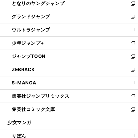
となりのヤングジャンプ
く
ド
ィ
い
新
ウ
ン
ウ
し
グランドジャンプ
で
ド
ィ
い
新
開
ウ
ン
ウ
し
ウルトラジャンプ
く
で
ド
ィ
い
新
開
ウ
ン
ウ
し
少年ジャンプ+
く
で
ド
ィ
い
新
開
ウ
ン
ウ
し
ジャンプTOON
く
で
ド
ィ
い
新
開
ウ
ン
ウ
し
ZEBRACK
く
で
ド
ィ
い
新
開
ウ
ン
ウ
し
S-MANGA
く
で
ド
ィ
い
新
開
ウ
ン
ウ
し
集英社ジャンプリミックス
く
で
ド
ィ
い
新
開
ウ
ン
ウ
し
集英社コミック文庫
く
で
ド
ィ
い
新
開
ウ
ン
ウ
し
少女マンガ
く
で
ド
ィ
い
開
ウ
ン
ウ
りぼん
く
で
ド
ィ
新