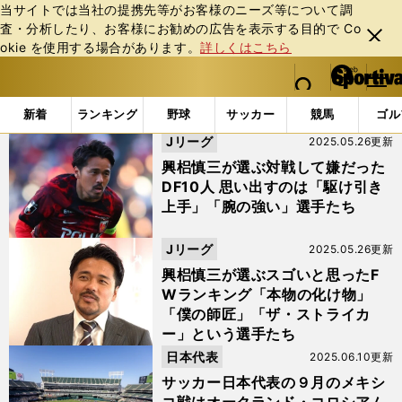
当サイトでは当社の提携先等がお客様のニーズ等について調
査・分析したり、お客様にお勧めの広告を表⽰する⽬的で Co
閉じ
okie を使⽤する場合があります。
詳しくはこちら
る
マイペ
web Sportiva (webスポルティーバ)
検索
メニュ
we
ー
「#Ｊリーグ」の最新ニュース・ 情報 (9ページ目)
b
ジ
新着
ランキング
野球
サッカー
競馬
ゴル
ス
Jリーグ
2025.05.26更新
ポ
ル
興梠慎三が選ぶ対戦して嫌だった
テ
DF10人 思い出すのは「駆け引き
ィ
上手」「腕の強い」選手たち
ー
バ
Jリーグ
2025.05.26更新
興梠慎三が選ぶスゴいと思ったF
Wランキング「本物の化け物」
「僕の師匠」「ザ・ストライカ
ー」という選手たち
日本代表
2025.06.10更新
サッカー日本代表の９月のメキシ