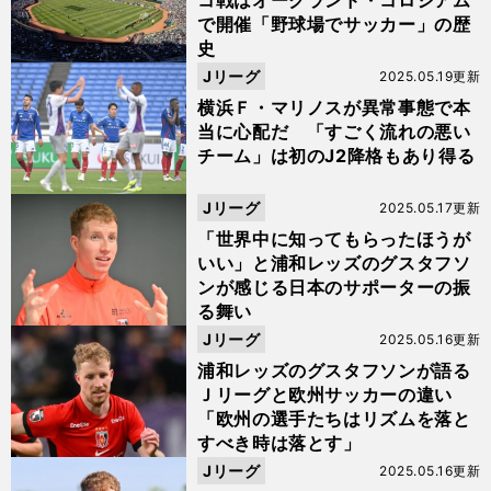
コ戦はオークランド・コロシアム
で開催「野球場でサッカー」の歴
史
Jリーグ
2025.05.19更新
横浜Ｆ・マリノスが異常事態で本
当に心配だ 「すごく流れの悪い
チーム」は初のJ2降格もあり得る
Jリーグ
2025.05.17更新
「世界中に知ってもらったほうが
いい」と浦和レッズのグスタフソ
ンが感じる日本のサポーターの振
る舞い
Jリーグ
2025.05.16更新
浦和レッズのグスタフソンが語る
Ｊリーグと欧州サッカーの違い
「欧州の選手たちはリズムを落と
すべき時は落とす」
Jリーグ
2025.05.16更新