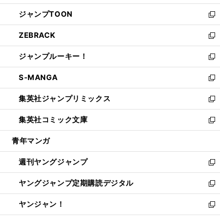
開
ウ
ン
ウ
し
ジャンプTOON
く
で
ド
ィ
い
新
開
ウ
ン
ウ
し
ZEBRACK
く
で
ド
ィ
い
新
開
ウ
ン
ウ
し
ジャンプルーキー！
く
で
ド
ィ
い
新
開
ウ
ン
ウ
し
S-MANGA
く
で
ド
ィ
い
新
開
ウ
ン
ウ
し
集英社ジャンプリミックス
く
で
ド
ィ
い
新
開
ウ
ン
ウ
し
集英社コミック文庫
く
で
ド
ィ
い
新
開
ウ
ン
ウ
し
青年マンガ
く
で
ド
ィ
い
開
ウ
ン
ウ
週刊ヤングジャンプ
く
で
ド
ィ
新
開
ウ
ン
し
ヤングジャンプ定期購読デジタル
く
で
ド
い
新
開
ウ
ウ
し
ヤンジャン！
く
で
ィ
い
新
開
ン
ウ
し