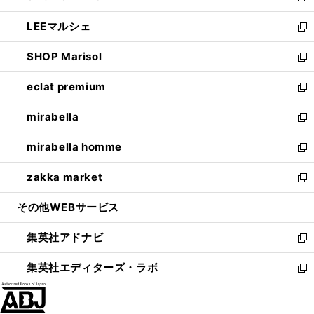
開
ウ
ン
ウ
し
LEEマルシェ
く
で
ド
ィ
い
新
開
ウ
ン
ウ
し
SHOP Marisol
く
で
ド
ィ
い
新
開
ウ
ン
ウ
し
eclat premium
く
で
ド
ィ
い
新
開
ウ
ン
ウ
し
mirabella
く
で
ド
ィ
い
新
開
ウ
ン
ウ
し
mirabella homme
く
で
ド
ィ
い
新
開
ウ
ン
ウ
し
zakka market
く
で
ド
ィ
い
新
開
ウ
ン
ウ
し
その他WEBサービス
く
で
ド
ィ
い
開
ウ
ン
ウ
集英社アドナビ
く
で
ド
ィ
新
開
ウ
ン
し
集英社エディターズ・ラボ
く
で
ド
い
新
開
ウ
ウ
し
く
で
ィ
い
開