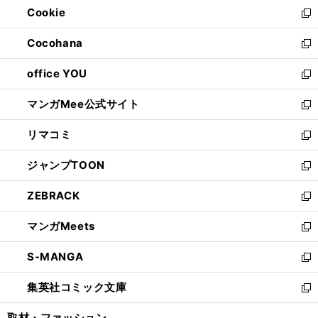
Cookie
く
で
ド
ィ
新
開
ウ
ン
し
Cocohana
く
で
ド
い
新
開
ウ
ウ
し
office YOU
く
で
ィ
い
新
開
ン
ウ
し
マンガMee公式サイト
く
ド
ィ
い
新
ウ
ン
ウ
し
リマコミ
で
ド
ィ
い
新
開
ウ
ン
ウ
し
ジャンプTOON
く
で
ド
ィ
い
新
開
ウ
ン
ウ
し
ZEBRACK
く
で
ド
ィ
い
新
開
ウ
ン
ウ
し
マンガMeets
く
で
ド
ィ
い
新
開
ウ
ン
ウ
し
S-MANGA
く
で
ド
ィ
い
新
開
ウ
ン
ウ
し
集英社コミック文庫
く
で
ド
ィ
い
新
開
ウ
ン
ウ
し
取材・ファッション
く