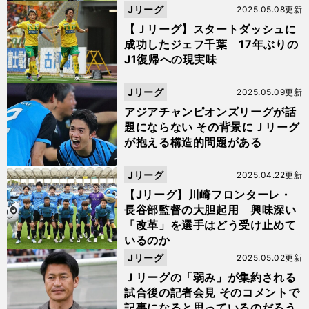
Jリーグ
2025.05.08更新
【Ｊリーグ】スタートダッシュに
成功したジェフ千葉 17年ぶりの
J1復帰への現実味
Jリーグ
2025.05.09更新
アジアチャンピオンズリーグが話
題にならない その背景にＪリーグ
が抱える構造的問題がある
Jリーグ
2025.04.22更新
【Jリーグ】川崎フロンターレ・
長谷部監督の大胆起用 興味深い
「改革」を選手はどう受け止めて
いるのか
Jリーグ
2025.05.02更新
Ｊリーグの「弱み」が集約される
試合後の記者会見 そのコメントで
記事になると思っているのだろう