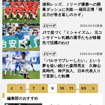
浦和レッズ、Ｊリーグ優勝への開
幕ダッシュに失敗──福田正博「得
点力が巻き返しのカギ」
Jリーグ
2025.04.04更新
J1で息づく「ミシャイズム」 元コ
ンサドーレ札幌の選手たちが移籍
先で活躍のわけ
Jリーグ
2025.04.04更新
「バルサでプレーしたい」という
夢を追い続けた森岡亮太 久御山
高時代、神戸加入、日本代表入り
で直面した転機
次
1
...
7
8
9
10
11
...
65
のページへ
のページへ
前
編集部のおすすめ