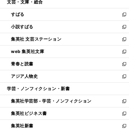
文芸・文庫・総合
く
で
ド
ィ
開
ウ
ン
すばる
く
で
ド
新
開
ウ
し
小説すばる
く
で
い
新
開
ウ
し
集英社 文芸ステーション
く
ィ
い
新
ン
ウ
し
web 集英社文庫
ド
ィ
い
新
ウ
ン
ウ
し
青春と読書
で
ド
ィ
い
新
開
ウ
ン
ウ
し
アジア人物史
く
で
ド
ィ
い
新
開
ウ
ン
ウ
し
学芸・ノンフィクション・新書
く
で
ド
ィ
い
開
ウ
ン
ウ
集英社学芸部 - 学芸・ノンフィクション
く
で
ド
ィ
新
開
ウ
ン
し
集英社ビジネス書
く
で
ド
い
新
開
ウ
ウ
し
集英社新書
く
で
ィ
い
新