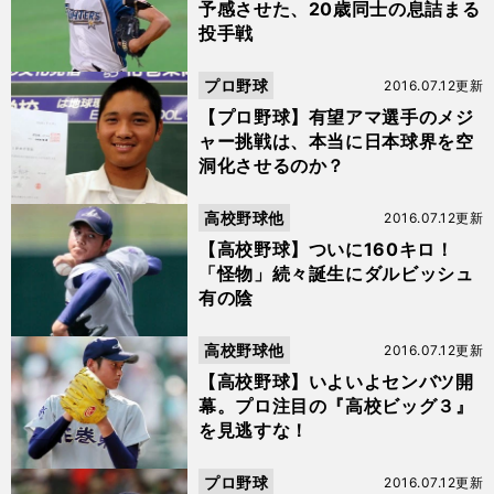
予感させた、20歳同士の息詰まる
投手戦
プロ野球
2016.07.12更新
【プロ野球】有望アマ選手のメジ
ャー挑戦は、本当に日本球界を空
洞化させるのか？
高校野球他
2016.07.12更新
【高校野球】ついに160キロ！
「怪物」続々誕生にダルビッシュ
有の陰
高校野球他
2016.07.12更新
【高校野球】いよいよセンバツ開
幕。プロ注目の『高校ビッグ３』
を見逃すな！
プロ野球
2016.07.12更新