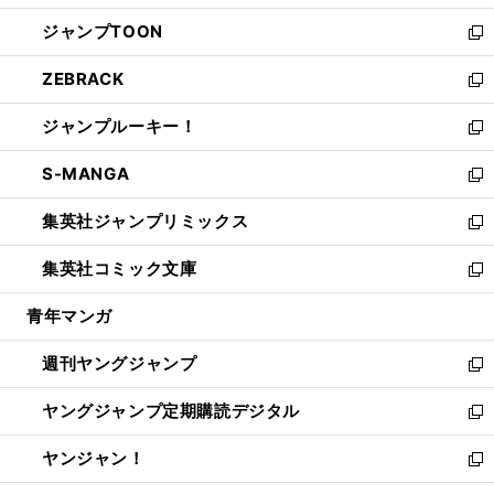
開
ウ
ン
ウ
し
ジャンプTOON
く
で
ド
ィ
い
新
開
ウ
ン
ウ
し
ZEBRACK
く
で
ド
ィ
い
新
開
ウ
ン
ウ
し
ジャンプルーキー！
く
で
ド
ィ
い
新
開
ウ
ン
ウ
し
S-MANGA
く
で
ド
ィ
い
新
開
ウ
ン
ウ
し
集英社ジャンプリミックス
く
で
ド
ィ
い
新
開
ウ
ン
ウ
し
集英社コミック文庫
く
で
ド
ィ
い
新
開
ウ
ン
ウ
し
青年マンガ
く
で
ド
ィ
い
開
ウ
ン
ウ
週刊ヤングジャンプ
く
で
ド
ィ
新
開
ウ
ン
し
ヤングジャンプ定期購読デジタル
く
で
ド
い
新
開
ウ
ウ
し
ヤンジャン！
く
で
ィ
い
新
開
ン
ウ
し