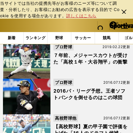
当サイトでは当社の提携先等がお客様のニーズ等について調
査・分析したり、お客様にお勧めの広告を表⽰する⽬的で Co
閉じ
okie を使⽤する場合があります。
詳しくはこちら
る
マイペ
web Sportiva (webスポルティーバ)
検索
メニュ
we
ー
「菊池雄星」の検索結果 (8ページ目)
b
ジ
新着
ランキング
野球
サッカー
競馬
ゴル
ス
プロ野球
2019.02.22更新
ポ
ル
７年前、メジャースカウトが受け
テ
た「高校１年・大谷翔平」の衝撃
ィ
ー
バ
プロ野球
2016.07.12更新
2016パ・リーグ予想。王者ソフ
トバンクを倒せるのはこの球団
高校野球他
2016.07.12更新
【高校野球】夏の甲子園で評価を