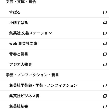
文芸・文庫・総合
く
で
ド
ィ
開
ウ
ン
すばる
く
で
ド
新
開
ウ
し
小説すばる
く
で
い
新
開
ウ
し
集英社 文芸ステーション
く
ィ
い
新
ン
ウ
し
web 集英社文庫
ド
ィ
い
新
ウ
ン
ウ
し
青春と読書
で
ド
ィ
い
新
開
ウ
ン
ウ
し
アジア人物史
く
で
ド
ィ
い
新
開
ウ
ン
ウ
し
学芸・ノンフィクション・新書
く
で
ド
ィ
い
開
ウ
ン
ウ
集英社学芸部 - 学芸・ノンフィクション
く
で
ド
ィ
新
開
ウ
ン
し
集英社ビジネス書
く
で
ド
い
新
開
ウ
ウ
し
集英社新書
く
で
ィ
い
新