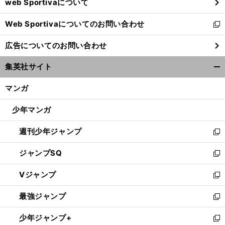
web Sportivaについて
で
開
Web Sportivaについてのお問い合わせ
く
新
し
広告についてのお問い合わせ
い
ウ
集英社サイト
ィ
開
ン
く/
マンガ
ド
閉
ウ
じ
少年マンガ
で
る
開
週刊少年ジャンプ
く
新
し
ジャンプSQ
い
新
ウ
し
Vジャンプ
ィ
い
新
ン
ウ
し
最強ジャンプ
ド
ィ
い
新
ウ
ン
ウ
し
少年ジャンプ+
で
ド
ィ
い
新