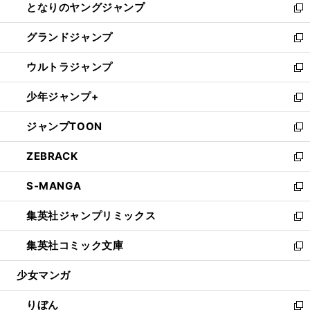
となりのヤングジャンプ
く
ド
ィ
い
新
ウ
ン
ウ
し
グランドジャンプ
で
ド
ィ
い
新
開
ウ
ン
ウ
し
ウルトラジャンプ
く
で
ド
ィ
い
新
開
ウ
ン
ウ
し
少年ジャンプ+
く
で
ド
ィ
い
新
開
ウ
ン
ウ
し
ジャンプTOON
く
で
ド
ィ
い
新
開
ウ
ン
ウ
し
ZEBRACK
く
で
ド
ィ
い
新
開
ウ
ン
ウ
し
S-MANGA
く
で
ド
ィ
い
新
開
ウ
ン
ウ
し
集英社ジャンプリミックス
く
で
ド
ィ
い
新
開
ウ
ン
ウ
し
集英社コミック文庫
く
で
ド
ィ
い
新
開
ウ
ン
ウ
し
少女マンガ
く
で
ド
ィ
い
開
ウ
ン
ウ
りぼん
く
で
ド
ィ
新