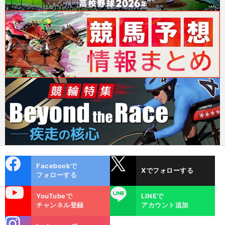
cebo
X
Facebookで
Xでフォローする
ok
フォローする
uTube
LINE
YouTubeで
LINEで
チャンネル登録
アカウント追加
stagra