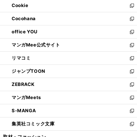
Cookie
く
で
ド
ィ
新
開
ウ
ン
し
Cocohana
く
で
ド
い
新
開
ウ
ウ
し
office YOU
く
で
ィ
い
新
開
ン
ウ
し
マンガMee公式サイト
く
ド
ィ
い
新
ウ
ン
ウ
し
リマコミ
で
ド
ィ
い
新
開
ウ
ン
ウ
し
ジャンプTOON
く
で
ド
ィ
い
新
開
ウ
ン
ウ
し
ZEBRACK
く
で
ド
ィ
い
新
開
ウ
ン
ウ
し
マンガMeets
く
で
ド
ィ
い
新
開
ウ
ン
ウ
し
S-MANGA
く
で
ド
ィ
い
新
開
ウ
ン
ウ
し
集英社コミック文庫
く
で
ド
ィ
い
新
開
ウ
ン
ウ
し
取材・ファッション
く