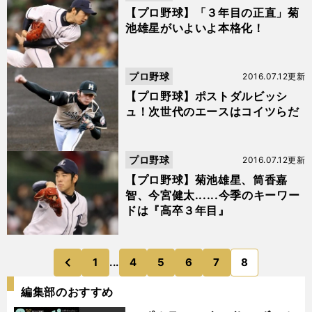
【プロ野球】「３年目の正直」菊
池雄星がいよいよ本格化！
プロ野球
2016.07.12更新
【プロ野球】ポストダルビッシ
ュ！次世代のエースはコイツらだ
プロ野球
2016.07.12更新
【プロ野球】菊池雄星、筒香嘉
智、今宮健太......今季のキーワー
ドは『高卒３年目』
1
...
4
5
6
7
8
のページへ
前
編集部のおすすめ