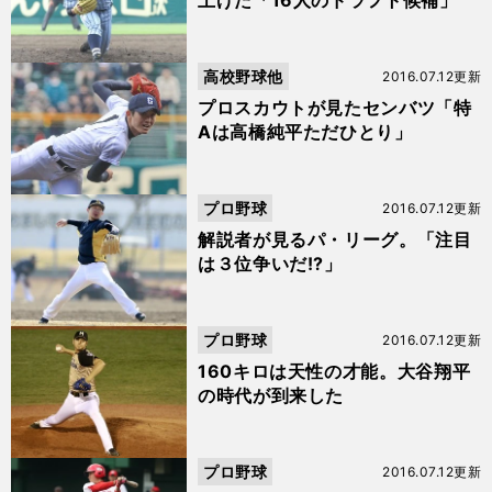
上げた「16人のドラフト候補」
高校野球他
2016.07.12更新
プロスカウトが見たセンバツ「特
Aは高橋純平ただひとり」
プロ野球
2016.07.12更新
解説者が見るパ・リーグ。「注目
は３位争いだ!?」
プロ野球
2016.07.12更新
160キロは天性の才能。大谷翔平
の時代が到来した
プロ野球
2016.07.12更新