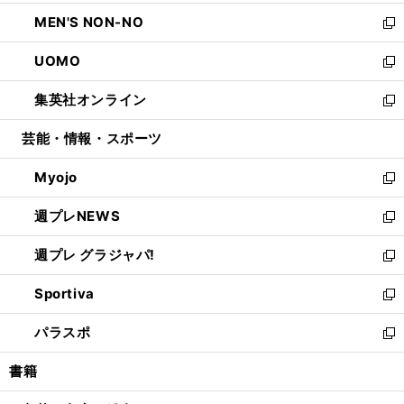
開
ウ
ン
ウ
し
MEN'S NON-NO
く
で
ド
ィ
い
新
開
ウ
ン
ウ
し
UOMO
く
で
ド
ィ
い
新
開
ウ
ン
ウ
し
集英社オンライン
く
で
ド
ィ
い
新
開
ウ
ン
ウ
し
芸能・情報・スポーツ
く
で
ド
ィ
い
開
ウ
ン
ウ
Myojo
く
で
ド
ィ
新
開
ウ
ン
し
週プレNEWS
く
で
ド
い
新
開
ウ
ウ
し
週プレ グラジャパ!
く
で
ィ
い
新
開
ン
ウ
し
Sportiva
く
ド
ィ
い
新
ウ
ン
ウ
し
パラスポ
で
ド
ィ
い
新
開
ウ
ン
ウ
し
書籍
く
で
ド
ィ
い
開
ウ
ン
ウ