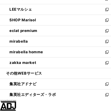
開
ウ
ン
ウ
し
LEEマルシェ
く
で
ド
ィ
い
新
開
ウ
ン
ウ
し
SHOP Marisol
く
で
ド
ィ
い
新
開
ウ
ン
ウ
し
eclat premium
く
で
ド
ィ
い
新
開
ウ
ン
ウ
し
mirabella
く
で
ド
ィ
い
新
開
ウ
ン
ウ
し
mirabella homme
く
で
ド
ィ
い
新
開
ウ
ン
ウ
し
zakka market
く
で
ド
ィ
い
新
開
ウ
ン
ウ
し
その他WEBサービス
く
で
ド
ィ
い
開
ウ
ン
ウ
集英社アドナビ
く
で
ド
ィ
新
開
ウ
ン
し
集英社エディターズ・ラボ
く
で
ド
い
新
開
ウ
ウ
し
く
で
ィ
い
開