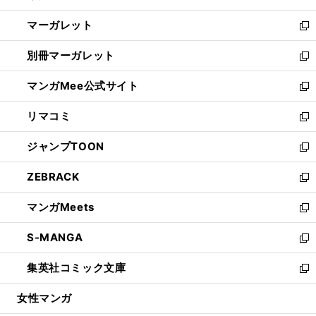
開
ウ
ン
し
マーガレット
く
で
ド
い
新
開
ウ
ウ
し
別冊マーガレット
く
で
ィ
い
新
開
ン
ウ
し
マンガMee公式サイト
く
ド
ィ
い
新
ウ
ン
ウ
し
リマコミ
で
ド
ィ
い
新
開
ウ
ン
ウ
し
ジャンプTOON
く
で
ド
ィ
い
新
開
ウ
ン
ウ
し
ZEBRACK
く
で
ド
ィ
い
新
開
ウ
ン
ウ
し
マンガMeets
く
で
ド
ィ
い
新
開
ウ
ン
ウ
し
S-MANGA
く
で
ド
ィ
い
新
開
ウ
ン
ウ
し
集英社コミック文庫
く
で
ド
ィ
い
新
開
ウ
ン
ウ
し
女性マンガ
く
で
ド
ィ
い
開
ウ
ン
ウ