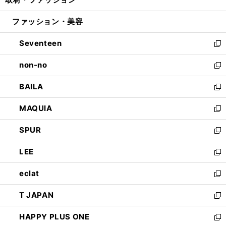
で
ド
ィ
い
開
ウ
ン
ウ
ファッション・美容
く
で
ド
ィ
開
ウ
ン
Seventeen
く
で
ド
新
開
ウ
し
non-no
く
で
い
新
開
ウ
し
BAILA
く
ィ
い
新
ン
ウ
し
MAQUIA
ド
ィ
い
新
ウ
ン
ウ
し
SPUR
で
ド
ィ
い
新
開
ウ
ン
ウ
し
LEE
く
で
ド
ィ
い
新
開
ウ
ン
ウ
し
eclat
く
で
ド
ィ
い
新
開
ウ
ン
ウ
し
T JAPAN
く
で
ド
ィ
い
新
開
ウ
ン
ウ
し
HAPPY PLUS ONE
く
で
ド
ィ
い
新