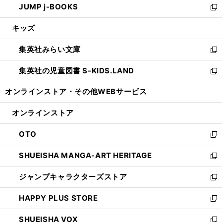
JUMP j-BOOKS
で
ド
ィ
い
新
開
ウ
ン
ウ
し
キッズ
く
で
ド
ィ
い
開
ウ
ン
ウ
集英社みらい文庫
く
で
ド
ィ
新
開
ウ
ン
し
集英社の児童図書 S-KIDS.LAND
く
で
ド
い
新
開
ウ
ウ
し
オンラインストア・
その他WEBサービス
く
で
ィ
い
開
ン
ウ
オンラインストア
く
ド
ィ
ウ
ン
OTO
で
ド
新
開
ウ
し
SHUEISHA MANGA-ART HERITAGE
く
で
い
新
開
ウ
し
ジャンプキャラクターズストア
く
ィ
い
新
ン
ウ
し
HAPPY PLUS STORE
ド
ィ
い
新
ウ
ン
ウ
し
SHUEISHA VOX
で
ド
ィ
い
新