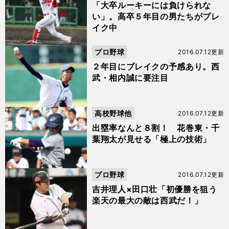
「大卒ルーキーには負けられな
い」。高卒５年目の男たちがブレ
イク中
プロ野球
2016.07.12更新
２年目にブレイクの予感あり。西
武・相内誠に要注目
高校野球他
2016.07.12更新
出塁率なんと８割！ 花巻東・千
葉翔太が見せる「極上の技術」
プロ野球
2016.07.12更新
吉井理人×田口壮「初優勝を狙う
楽天の最大の敵は西武だ！」