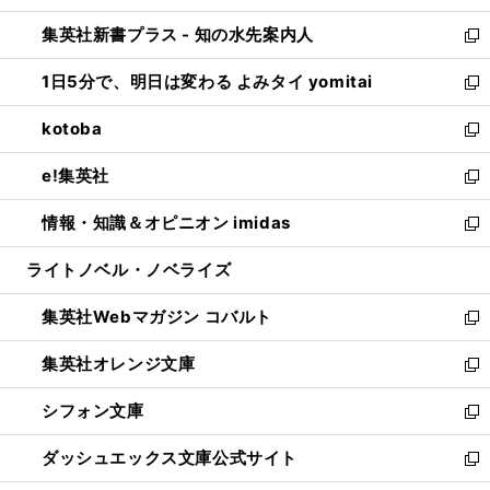
開
ン
ウ
し
集英社新書プラス - 知の水先案内人
く
ド
ィ
い
新
ウ
ン
ウ
し
1日5分で、明日は変わる よみタイ yomitai
で
ド
ィ
い
新
開
ウ
ン
ウ
し
kotoba
く
で
ド
ィ
い
新
開
ウ
ン
ウ
し
e!集英社
く
で
ド
ィ
い
新
開
ウ
ン
ウ
し
情報・知識＆オピニオン imidas
く
で
ド
ィ
い
新
開
ウ
ン
ウ
し
ライトノベル・ノベライズ
く
で
ド
ィ
い
開
ウ
ン
ウ
集英社Webマガジン コバルト
く
で
ド
ィ
新
開
ウ
ン
し
集英社オレンジ文庫
く
で
ド
い
新
開
ウ
ウ
し
シフォン文庫
く
で
ィ
い
新
開
ン
ウ
し
ダッシュエックス文庫公式サイト
く
ド
ィ
い
新
ウ
ン
ウ
し