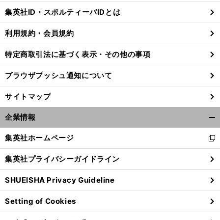
じ
集英社ID・スポルティーバIDとは
る
利用規約・会員規約
特定商取引法に基づく表示・その他の事項
ブラウザプッシュ通知について
サイトマップ
企業情報
開
く/
集英社ホームページ
新
閉
し
じ
集英社プライバシーガイドライン
い
る
ウ
SHUEISHA Privacy Guideline
ィ
ン
Setting of Cookies
ド
ウ