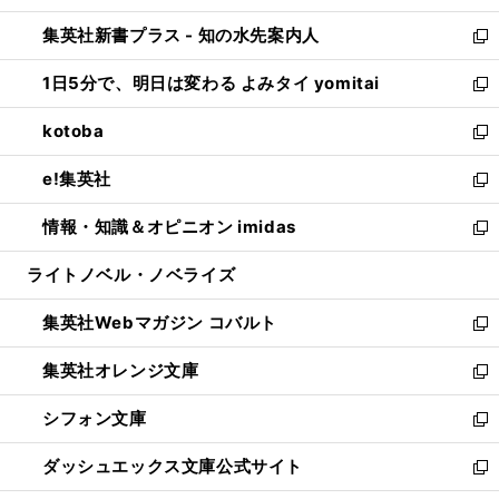
開
ン
ウ
し
集英社新書プラス - 知の水先案内人
く
ド
ィ
い
新
ウ
ン
ウ
し
1日5分で、明日は変わる よみタイ yomitai
で
ド
ィ
い
新
開
ウ
ン
ウ
し
kotoba
く
で
ド
ィ
い
新
開
ウ
ン
ウ
し
e!集英社
く
で
ド
ィ
い
新
開
ウ
ン
ウ
し
情報・知識＆オピニオン imidas
く
で
ド
ィ
い
新
開
ウ
ン
ウ
し
ライトノベル・ノベライズ
く
で
ド
ィ
い
開
ウ
ン
ウ
集英社Webマガジン コバルト
く
で
ド
ィ
新
開
ウ
ン
し
集英社オレンジ文庫
く
で
ド
い
新
開
ウ
ウ
し
シフォン文庫
く
で
ィ
い
新
開
ン
ウ
し
ダッシュエックス文庫公式サイト
く
ド
ィ
い
新
ウ
ン
ウ
し