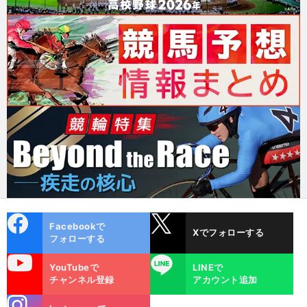
cebo
X
Facebookで
Xでフォローする
ok
フォローする
uTube
LINE
YouTubeで
LINEで
チャンネル登録
アカウント追加
stagra