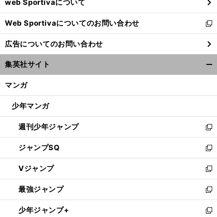
web Sportivaについて
で
開
Web Sportivaについてのお問い合わせ
く
新
し
広告についてのお問い合わせ
い
ウ
集英社サイト
ィ
開
ン
く/
マンガ
ド
閉
ウ
じ
少年マンガ
で
る
開
週刊少年ジャンプ
く
新
し
ジャンプSQ
い
新
ウ
し
Vジャンプ
ィ
い
新
ン
ウ
し
最強ジャンプ
ド
ィ
い
新
ウ
ン
ウ
し
少年ジャンプ+
で
ド
ィ
い
新