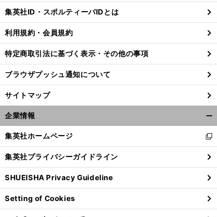
じ
集英社ID・スポルティーバIDとは
る
利用規約・会員規約
特定商取引法に基づく表示・その他の事項
ブラウザプッシュ通知について
サイトマップ
企業情報
開
く/
集英社ホームページ
新
閉
し
じ
集英社プライバシーガイドライン
い
る
ウ
SHUEISHA Privacy Guideline
ィ
ン
Setting of Cookies
ド
ウ