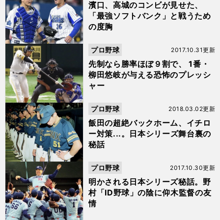
濱口、高城のコンビが見せた、
「最強ソフトバンク」と戦うため
の度胸
プロ野球
2017.10.31更新
先制なら勝率ほぼ９割で、 1番・
柳田悠岐が与える恐怖のプレッシ
ャー
プロ野球
2018.03.02更新
飯田の超絶バックホーム、イチロ
ー対策...。日本シリーズ舞台裏の
秘話
プロ野球
2017.10.30更新
明かされる日本シリーズ秘話。野
村「ID野球」の陰に仰木監督の友
情