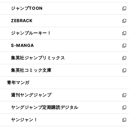
開
ウ
ン
ウ
し
ジャンプTOON
く
で
ド
ィ
い
新
開
ウ
ン
ウ
し
ZEBRACK
く
で
ド
ィ
い
新
開
ウ
ン
ウ
し
ジャンプルーキー！
く
で
ド
ィ
い
新
開
ウ
ン
ウ
し
S-MANGA
く
で
ド
ィ
い
新
開
ウ
ン
ウ
し
集英社ジャンプリミックス
く
で
ド
ィ
い
新
開
ウ
ン
ウ
し
集英社コミック文庫
く
で
ド
ィ
い
新
開
ウ
ン
ウ
し
青年マンガ
く
で
ド
ィ
い
開
ウ
ン
ウ
週刊ヤングジャンプ
く
で
ド
ィ
新
開
ウ
ン
し
ヤングジャンプ定期購読デジタル
く
で
ド
い
新
開
ウ
ウ
し
ヤンジャン！
く
で
ィ
い
新
開
ン
ウ
し