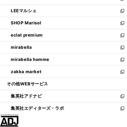
開
ウ
ン
ウ
し
LEEマルシェ
く
で
ド
ィ
い
新
開
ウ
ン
ウ
し
SHOP Marisol
く
で
ド
ィ
い
新
開
ウ
ン
ウ
し
eclat premium
く
で
ド
ィ
い
新
開
ウ
ン
ウ
し
mirabella
く
で
ド
ィ
い
新
開
ウ
ン
ウ
し
mirabella homme
く
で
ド
ィ
い
新
開
ウ
ン
ウ
し
zakka market
く
で
ド
ィ
い
新
開
ウ
ン
ウ
し
その他WEBサービス
く
で
ド
ィ
い
開
ウ
ン
ウ
集英社アドナビ
く
で
ド
ィ
新
開
ウ
ン
し
集英社エディターズ・ラボ
く
で
ド
い
新
開
ウ
ウ
し
く
で
ィ
い
開