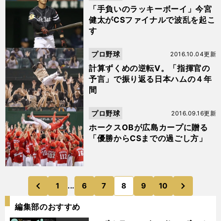
「手負いのラッキーボーイ」今宮
健太がCSファイナルで波乱を起こ
す
プロ野球
2016.10.04更新
計算ずくめの逆転V。「指揮官の
予言」で振り返る日本ハムの４年
間
プロ野球
2016.09.16更新
ホークスOBが広島カープに贈る
「優勝からCSまでの過ごし方」
次
1
...
6
7
8
9
10
のページへ
のページへ
前
編集部のおすすめ