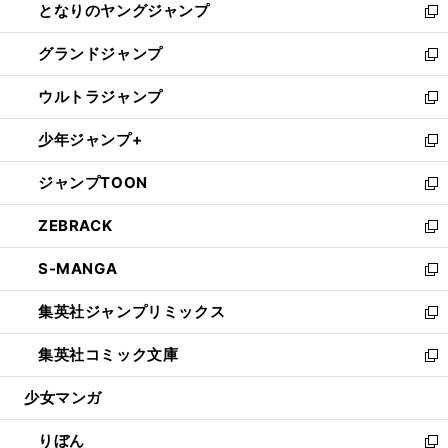
となりのヤングジャンプ
く
ド
ィ
い
新
ウ
ン
ウ
し
グランドジャンプ
で
ド
ィ
い
新
開
ウ
ン
ウ
し
ウルトラジャンプ
く
で
ド
ィ
い
新
開
ウ
ン
ウ
し
少年ジャンプ+
く
で
ド
ィ
い
新
開
ウ
ン
ウ
し
ジャンプTOON
く
で
ド
ィ
い
新
開
ウ
ン
ウ
し
ZEBRACK
く
で
ド
ィ
い
新
開
ウ
ン
ウ
し
S-MANGA
く
で
ド
ィ
い
新
開
ウ
ン
ウ
し
集英社ジャンプリミックス
く
で
ド
ィ
い
新
開
ウ
ン
ウ
し
集英社コミック文庫
く
で
ド
ィ
い
新
開
ウ
ン
ウ
し
少女マンガ
く
で
ド
ィ
い
開
ウ
ン
ウ
りぼん
く
で
ド
ィ
新