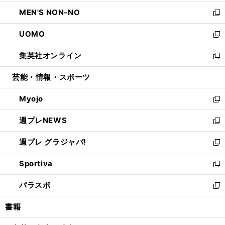
開
ウ
ン
ウ
し
MEN'S NON-NO
く
で
ド
ィ
い
新
開
ウ
ン
ウ
し
UOMO
く
で
ド
ィ
い
新
開
ウ
ン
ウ
し
集英社オンライン
く
で
ド
ィ
い
新
開
ウ
ン
ウ
し
芸能・情報・スポーツ
く
で
ド
ィ
い
開
ウ
ン
ウ
Myojo
く
で
ド
ィ
新
開
ウ
ン
し
週プレNEWS
く
で
ド
い
新
開
ウ
ウ
し
週プレ グラジャパ!
く
で
ィ
い
新
開
ン
ウ
し
Sportiva
く
ド
ィ
い
新
ウ
ン
ウ
し
パラスポ
で
ド
ィ
い
新
開
ウ
ン
ウ
し
書籍
く
で
ド
ィ
い
開
ウ
ン
ウ