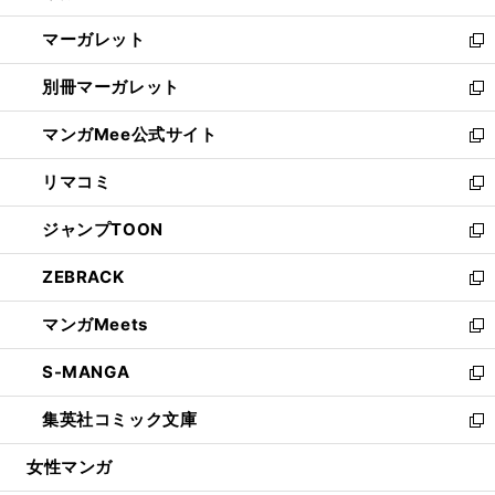
開
ウ
ン
し
マーガレット
く
で
ド
い
新
開
ウ
ウ
し
別冊マーガレット
く
で
ィ
い
新
開
ン
ウ
し
マンガMee公式サイト
く
ド
ィ
い
新
ウ
ン
ウ
し
リマコミ
で
ド
ィ
い
新
開
ウ
ン
ウ
し
ジャンプTOON
く
で
ド
ィ
い
新
開
ウ
ン
ウ
し
ZEBRACK
く
で
ド
ィ
い
新
開
ウ
ン
ウ
し
マンガMeets
く
で
ド
ィ
い
新
開
ウ
ン
ウ
し
S-MANGA
く
で
ド
ィ
い
新
開
ウ
ン
ウ
し
集英社コミック文庫
く
で
ド
ィ
い
新
開
ウ
ン
ウ
し
女性マンガ
く
で
ド
ィ
い
開
ウ
ン
ウ