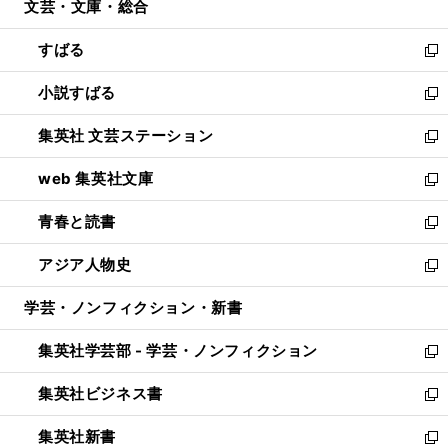
文芸・文庫・総合
く
で
ド
ィ
開
ウ
ン
すばる
く
で
ド
新
開
ウ
し
小説すばる
く
で
い
新
開
ウ
し
集英社 文芸ステーション
く
ィ
い
新
ン
ウ
し
web 集英社文庫
ド
ィ
い
新
ウ
ン
ウ
し
青春と読書
で
ド
ィ
い
新
開
ウ
ン
ウ
し
アジア人物史
く
で
ド
ィ
い
新
開
ウ
ン
ウ
し
学芸・ノンフィクション・新書
く
で
ド
ィ
い
開
ウ
ン
ウ
集英社学芸部 - 学芸・ノンフィクション
く
で
ド
ィ
新
開
ウ
ン
し
集英社ビジネス書
く
で
ド
い
新
開
ウ
ウ
し
集英社新書
く
で
ィ
い
新