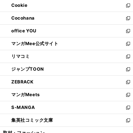
Cookie
く
で
ド
ィ
新
開
ウ
ン
し
Cocohana
く
で
ド
い
新
開
ウ
ウ
し
office YOU
く
で
ィ
い
新
開
ン
ウ
し
マンガMee公式サイト
く
ド
ィ
い
新
ウ
ン
ウ
し
リマコミ
で
ド
ィ
い
新
開
ウ
ン
ウ
し
ジャンプTOON
く
で
ド
ィ
い
新
開
ウ
ン
ウ
し
ZEBRACK
く
で
ド
ィ
い
新
開
ウ
ン
ウ
し
マンガMeets
く
で
ド
ィ
い
新
開
ウ
ン
ウ
し
S-MANGA
く
で
ド
ィ
い
新
開
ウ
ン
ウ
し
集英社コミック文庫
く
で
ド
ィ
い
新
開
ウ
ン
ウ
し
取材・ファッション
く