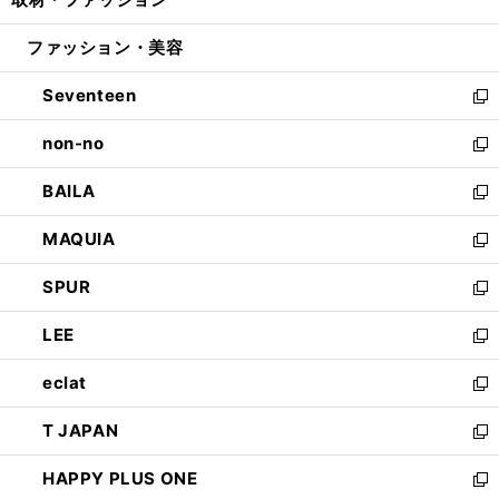
で
ド
ィ
い
開
ウ
ン
ウ
ファッション・美容
く
で
ド
ィ
開
ウ
ン
Seventeen
く
で
ド
新
開
ウ
し
non-no
く
で
い
新
開
ウ
し
BAILA
く
ィ
い
新
ン
ウ
し
MAQUIA
ド
ィ
い
新
ウ
ン
ウ
し
SPUR
で
ド
ィ
い
新
開
ウ
ン
ウ
し
LEE
く
で
ド
ィ
い
新
開
ウ
ン
ウ
し
eclat
く
で
ド
ィ
い
新
開
ウ
ン
ウ
し
T JAPAN
く
で
ド
ィ
い
新
開
ウ
ン
ウ
し
HAPPY PLUS ONE
く
で
ド
ィ
い
新