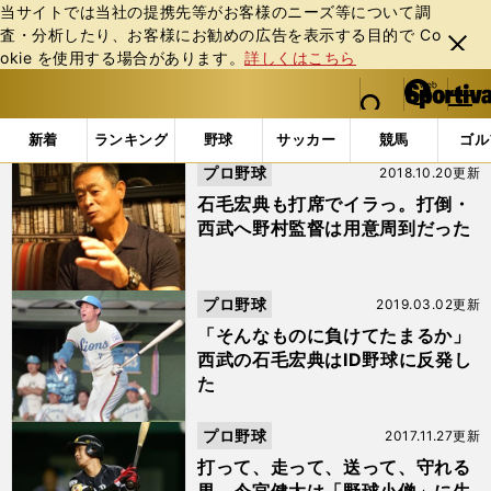
当サイトでは当社の提携先等がお客様のニーズ等について調
査・分析したり、お客様にお勧めの広告を表⽰する⽬的で Co
閉じ
okie を使⽤する場合があります。
詳しくはこちら
る
マイペ
web Sportiva (webスポルティーバ)
検索
メニュ
we
ー
「#日本シリーズ」の最新ニュース・ 情報 (8ページ目)
b
ジ
新着
ランキング
野球
サッカー
競馬
ゴル
ス
プロ野球
2018.10.20更新
ポ
ル
石毛宏典も打席でイラっ。打倒・
テ
西武へ野村監督は用意周到だった
ィ
ー
バ
プロ野球
2019.03.02更新
「そんなものに負けてたまるか」
西武の石毛宏典はID野球に反発し
た
プロ野球
2017.11.27更新
打って、走って、送って、守れる