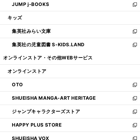
JUMP j-BOOKS
で
ド
ィ
い
新
開
ウ
ン
ウ
し
キッズ
く
で
ド
ィ
い
開
ウ
ン
ウ
集英社みらい文庫
く
で
ド
ィ
新
開
ウ
ン
し
集英社の児童図書 S-KIDS.LAND
く
で
ド
い
新
開
ウ
ウ
し
オンラインストア・
その他WEBサービス
く
で
ィ
い
開
ン
ウ
オンラインストア
く
ド
ィ
ウ
ン
OTO
で
ド
新
開
ウ
し
SHUEISHA MANGA-ART HERITAGE
く
で
い
新
開
ウ
し
ジャンプキャラクターズストア
く
ィ
い
新
ン
ウ
し
HAPPY PLUS STORE
ド
ィ
い
新
ウ
ン
ウ
し
SHUEISHA VOX
で
ド
ィ
い
新