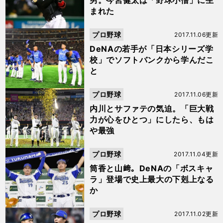
男。今宮健太は「野球小僧」に生
まれた
プロ野球
2017.11.06更新
DeNAの若手が「日本シリーズ学
校」でソフトバンクから学んだこ
と
プロ野球
2017.11.06更新
内川とサファテの気迫。「巨大戦
力が心をひとつ」にしたら、もは
や最強
プロ野球
2017.11.04更新
筒香と山﨑。DeNAの「ボスキャ
ラ」登場で史上最大の下剋上なる
か
プロ野球
2017.11.02更新