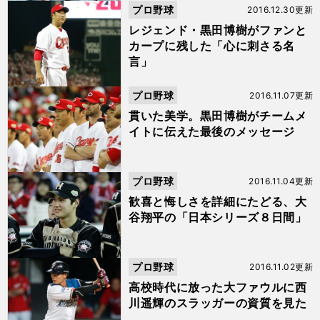
プロ野球
2016.12.30更新
レジェンド・黒田博樹がファンと
カープに残した「心に刺さる名
言」
プロ野球
2016.11.07更新
貫いた美学。黒田博樹がチームメ
イトに伝えた最後のメッセージ
プロ野球
2016.11.04更新
歓喜と悔しさを詳細にたどる、大
谷翔平の「日本シリーズ８日間」
プロ野球
2016.11.02更新
高校時代に放った大ファウルに西
川遥輝のスラッガーの資質を見た