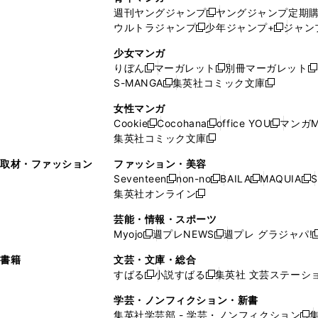
開
で
い
ウ
ウ
い
週刊ヤングジャンプ
ヤングジャンプ定期
新
く
開
ウ
ィ
ィ
ウ
ウルトラジャンプ
少年ジャンプ+
ジャン
新
し
新
く
ィ
ン
ン
ィ
し
い
し
ン
ド
ド
ン
少女マンガ
い
ウ
い
ド
ウ
ウ
ド
りぼん
マーガレット
別冊マーガレット
新
新
新
ウ
ィ
ウ
ウ
で
で
ウ
S-MANGA
集英社コミック文庫
し
新
し
新
ィ
ン
ィ
で
開
開
で
い
し
い
し
ン
ド
ン
女性マンガ
開
く
く
開
ウ
い
ウ
い
ド
ウ
ド
Cookie
Cocohana
office YOU
マンガM
く
く
新
新
新
ィ
ウ
ィ
ウ
ウ
で
ウ
集英社コミック文庫
し
新
し
し
ン
ィ
ン
ィ
で
開
で
い
し
い
い
ド
ン
ド
ン
取材・ファッション
ファッション・美容
開
く
開
ウ
い
ウ
ウ
ウ
ド
ウ
ド
Seventeen
non-no
BAILA
MAQUIA
S
く
く
新
新
新
新
ィ
ウ
ィ
ィ
で
ウ
で
ウ
集英社オンライン
し
新
し
し
し
ン
ィ
ン
ン
開
で
開
で
い
し
い
い
い
ド
ン
ド
ド
芸能・情報・スポーツ
く
開
く
開
ウ
い
ウ
ウ
ウ
ウ
ド
ウ
ウ
Myojo
週プレNEWS
週プレ グラジャパ!
く
く
新
新
新
ィ
ウ
ィ
ィ
ィ
で
ウ
で
で
し
し
ン
ィ
ン
ン
ン
書籍
文芸・文庫・総合
開
で
開
開
い
い
ド
ン
ド
ド
ド
すばる
小説すばる
集英社 文芸ステーシ
く
開
く
く
新
新
ウ
ウ
ウ
ド
ウ
ウ
ウ
く
し
し
ィ
ィ
学芸・ノンフィクション・新書
で
ウ
で
で
で
い
い
ン
ン
集英社学芸部 - 学芸・ノンフィクション
開
で
開
開
開
新