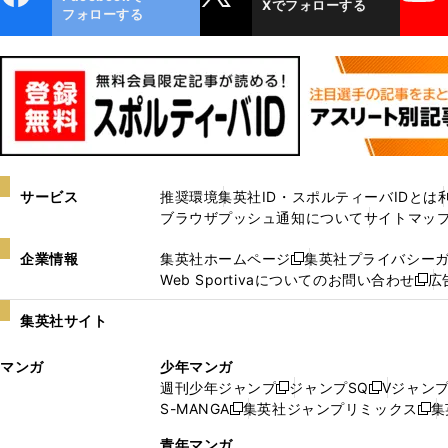
Xでフォローする
ok
フォローする
サービス
推奨環境
集英社ID・スポルティーバIDとは
ブラウザプッシュ通知について
サイトマッ
企業情報
集英社ホームページ
集英社プライバシー
新
Web Sportivaについてのお問い合わせ
広
し
新
い
し
集英社サイト
ウ
い
ィ
ウ
マンガ
少年マンガ
ン
ィ
週刊少年ジャンプ
ジャンプSQ
Vジャン
ド
ン
新
新
S-MANGA
集英社ジャンプリミックス
集
ウ
ド
新
し
し
新
で
ウ
し
い
い
し
青年マンガ