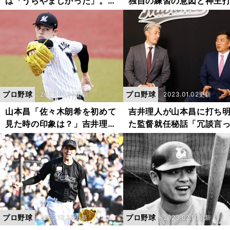
は「うらやましかった」。星
独自の練習の意図と神主
野伸之が振り返る「170ｃｍ
法。プロとして「共通す
の大打者」との対戦とその素
分がたくさんあった」
顔
プロ野球
プロ野球
2023.01.05更新
2023.01.02更新
山本昌「佐々木朗希を初めて
吉井理人が山本昌に打ち
見た時の印象は？」吉井理人
た監督就任秘話「冗談言
「素質は野茂英雄、ダルビッ
んちゃうかなって...でも
シュ有、大谷翔平より上」
る理由はなかった」
プロ野球
プロ野球
2022.12.23更新
2023.02.10更新