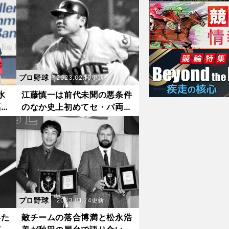
かに
哲人ではなく牧秀悟の起用を
予想
プロ野球
2023.02.10更新
水
江藤慎一は前代未聞の悪条件
福留
のなか史上初めてセ・パ両リ
、イ
ーグの首位打者を獲得。試合
る
後は深夜まで六法全書を広げ
った
る日々だった
プロ野球
2023.01.24更新
いた
敵チームの落合博満と松永浩