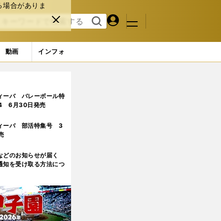
る場合がありま
マイペ
閉じ
検索
メニュ
ー
る
す
ジ
る
動画
インフォ
ィーバ バレーボール特
.4 6月30日発売
ィーバ 部活特集号 3
売
などのお知らせが届く
通知を受け取る方法につ