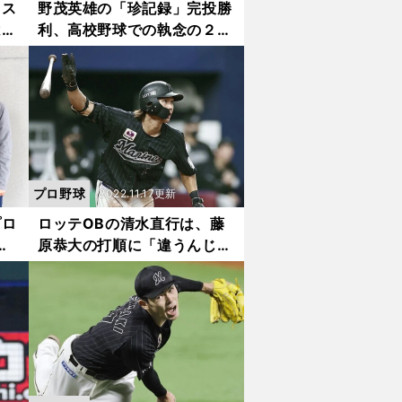
ミス
野茂英雄の「珍記録」完投勝
は驚
利、高校野球での執念の２ス
手に
イング......。ベテラン実況ア
ナが仕事中に見入った試合ベ
スト５
プロ野球
2022.11.17更新
プロ
ロッテOBの清水直行は、藤
は
原恭大の打順に「違うんじゃ
学進
ないか」。一番の課題である
を目
打線、投打の軸として期待の
選手も語った