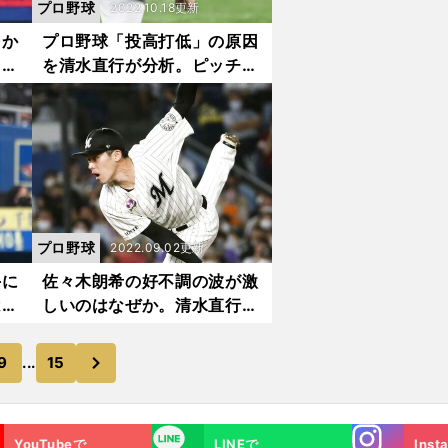
プロ野球
2022.10.18更新
多か
プロ野球「投高打低」の原因
っ人
を清水直行が分析。ピッチャ
◎の
ーの進化や「野球人口減少」
の影響にまで言及した
プロ野球
2022.09.02更新
斗に
佐々木朗希の好不調の波が激
は松
しいのはなぜか。清水直行
躍に
は、捕手・松川の配球問題や
る」
投球術を覚える必要性を指摘
次
9
...
15
した
Instagra
LINE
YouTubeで
LINEで
Inst