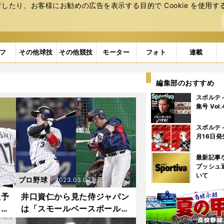
たり、お客様にお勧めの広告を表⽰する⽬的で Cookie を使⽤す
フ
その他球技
その他競技
モーター
フォト
連載
編集部のおすすめ
スポルテ
集号 Vol
スポルテ
月16日発
最新記事
プッシュ
いて
プロ野球
2023.03.07更新
位予
井口資仁から見た侍ジャパン
クの
は「スモールベースボールに
い
はならない」セカンドも山田