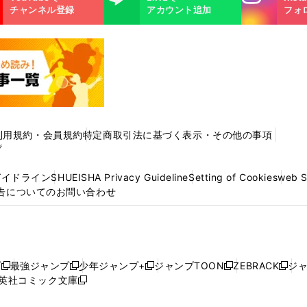
m
チャンネル登録
アカウント追加
フォ
利用規約・会員規約
特定商取引法に基づく表示・その他の事項
プ
ガイドライン
SHUEISHA Privacy Guideline
Setting of Cookies
web 
告についてのお問い合わせ
プ
最強ジャンプ
少年ジャンプ+
ジャンプTOON
ZEBRACK
ジ
新
新
新
新
新
英社コミック文庫
し
新
し
し
し
し
い
い
し
い
い
い