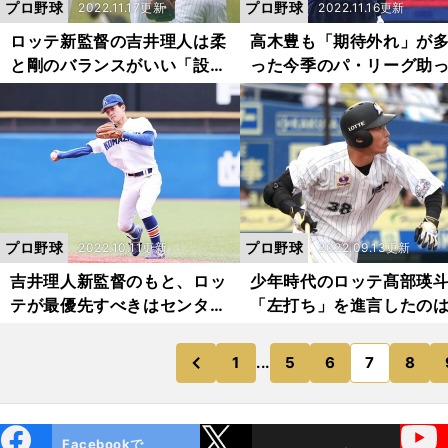
プロ野球
プロ野球
2022.11.17更新
2022.11.16更新
ロッテ新監督の吉井理人は柔
高木豊も「期待外れ」が
と剛のバランスがいい「設計
った今季のパ・リーグ助
者」。清水直行が「勉強させ
たち。４段階で最高評価
てもらった」と語る指導能力
チームはゼロ
の高さ
プロ野球
プロ野球
2022.10.11更新
2022.09.13更新
吉井理人新監督のもと、ロッ
少年時代のロッテ髙部瑛
テが最優先すべきはセンター
「左打ち」を進言したの
ラインの確立。二遊間両獲り
永浩美だった。今季の活
で常勝の足がかりを
も「アキならもっとでき
1
...
5
6
7
8
のページへ
のページへ
前
ebo
X
YouTube
Facebookで