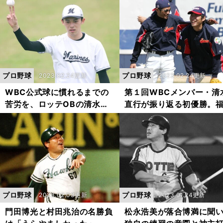
ロッテの安田尚憲に「置いて
ロッテは佐々木朗希をい
いかれるぞ！」
勝たせるかがカギ
プロ野球
プロ野球
2023.02.24更新
2023.02.24更新
WBC公式球に慣れるまでの
第１回WBCメンバー・清
苦労を、ロッテOBの清水直
直行が振り返る初優勝。
行が実体験から語る。「スッ
孝介の韓国戦ホームラン
と抜くボールが投げづらかっ
チローに「そんなことす
た」
の？」と思った選手も語
プロ野球
プロ野球
2023.02.03更新
2023.01.24更新
門田博光と村田兆治の名勝負
松永浩美が落合博満に聞