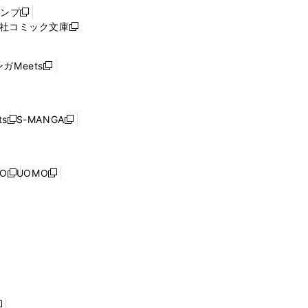
ウ
ャンプ
新
ィ
社コミック文庫
し
新
ン
い
し
ド
ウ
い
ウ
ガMeets
新
ィ
ウ
で
し
ン
ィ
開
い
ド
ン
く
ウ
ウ
ド
s
S-MANGA
新
新
ィ
で
ウ
し
し
ン
開
で
い
い
ド
く
開
ウ
ウ
ウ
NO
UOMO
く
新
新
ィ
ィ
で
し
し
ン
ン
開
い
い
ド
ド
く
ウ
ウ
ウ
ウ
ィ
ィ
で
で
ン
ン
開
開
ド
ド
く
く
ウ
ウ
で
で
開
開