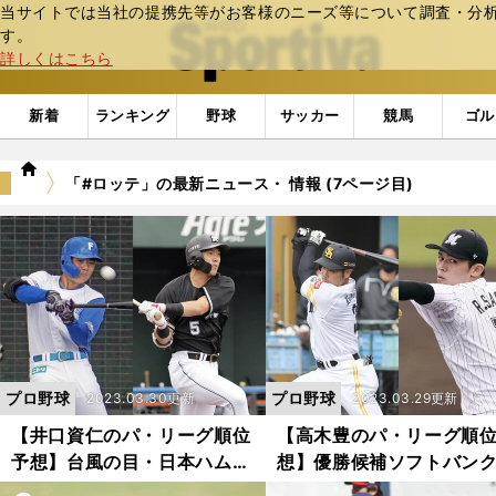
当サイトでは当社の提携先等がお客様のニーズ等について調査・分析し
web Sportiva (webスポルティーバ)
す。
詳しくはこちら
新着
ランキング
野球
サッカー
競馬
ゴル
we
「#ロッテ」の最新ニュース・ 情報 (7ページ目)
b
ス
ポ
ル
テ
ィ
ー
バ
プロ野球
プロ野球
2023.03.30更新
2023.03.29更新
【井口資仁のパ・リーグ順位
【高木豊のパ・リーグ順
予想】台風の目・日本ハムの
想】優勝候補ソフトバン
清宮幸太郎にブレイクの予感
「唯一の不安」は？ 苦し