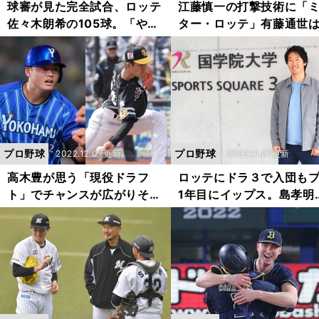
球審が見た完全試合、ロッテ
江藤慎一の打撃技術に「
佐々木朗希の105球。「やは
ター・ロッテ」有藤通世
りモノが違う」「球場は普通
き。「どんな球どんな投
の状態ではなかった」
も対応できる」
プロ野球
プロ野球
2022.12.07更新
2022.11.27更新
高木豊が思う「現役ドラフ
ロッテにドラ３で入団も
ト」でチャンスが広がりそう
1年目にイップス。島孝明
な選手たち。レギュラーの壁
育成契約打診を断り、大
が厚い大砲候補、かつての12
学からの「野球界復帰」
勝投手も
指す