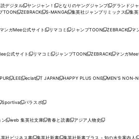
ウ
ウ
い
ウ
ウ
ウ
購読デジタル
ヤンジャン！
となりのヤングジャンプ
グランドジ
新
新
新
ィ
ィ
ウ
ィ
ィ
ィ
プTOON
ZEBRACK
S-MANGA
集英社ジャンプリミックス
集英
新
し
新
し
新
し
新
ン
ン
ィ
ン
ン
ン
し
い
し
い
し
い
し
ド
ド
ン
ド
ド
ド
い
ウ
い
ウ
い
ウ
い
ウ
ウ
ド
ウ
ウ
ウ
マンガMee公式サイト
リマコミ
ジャンプTOON
ZEBRACK
マン
新
新
新
新
ウ
ィ
ウ
ィ
ウ
ィ
ウ
で
で
ウ
で
で
で
し
し
し
し
し
ィ
ン
ィ
ン
ィ
ン
ィ
開
開
で
開
開
開
い
い
い
い
い
ン
ド
ン
ド
ン
ド
ン
く
く
開
く
く
く
ウ
ウ
ウ
ウ
ウ
ド
ウ
ド
ウ
ド
ウ
ド
ee公式サイト
リマコミ
ジャンプTOON
ZEBRACK
マンガMeet
く
新
新
新
新
ィ
ィ
ィ
ィ
ィ
ウ
で
ウ
で
ウ
で
ウ
し
し
し
し
ン
ン
ン
ン
ン
で
開
で
開
で
開
で
い
い
い
い
ド
ド
ド
ド
ド
開
く
開
く
開
く
開
ウ
ウ
ウ
ウ
ウ
ウ
ウ
ウ
ウ
PUR
LEE
eclat
T JAPAN
HAPPY PLUS ONE
MEN'S NON-
く
く
く
く
新
新
新
新
新
ィ
ィ
ィ
ィ
で
で
で
で
で
し
し
し
し
し
ン
ン
ン
ン
開
開
開
開
開
い
い
い
い
い
ド
ド
ド
ド
く
く
く
く
く
ウ
ウ
ウ
ウ
ウ
ウ
ウ
ウ
ウ
Sportiva
パラスポ
新
新
ィ
ィ
ィ
ィ
ィ
で
で
で
で
し
し
し
ン
ン
ン
ン
ン
開
開
開
開
い
い
い
ド
ド
ド
ド
ド
ョン
web 集英社文庫
青春と読書
アジア人物史
く
く
く
く
新
新
新
新
ウ
ウ
ウ
ウ
ウ
ウ
ウ
ウ
し
し
し
し
ィ
ィ
ィ
で
で
で
で
で
い
い
い
い
ン
ン
ン
集英社ビジネス書
集英社新書
集英社新書プラス - 知の水先案内人
開
開
開
開
開
新
新
新