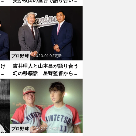
打
美が秋田の屋台で語り合い。
る部
「どこが苦手？」の質問から
一流の打撃論が始まった
プロ野球
2023.01.02更新
明け
吉井理人と山本昌が語り合う
って
幻の移籍話「星野監督からマ
、断
サより給料は出せないけどな
って」「じつは僕もメジャー
から...」
プロ野球
2022.12.09更新