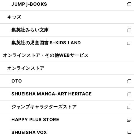
JUMP j-BOOKS
で
ド
ィ
い
新
開
ウ
ン
ウ
し
キッズ
く
で
ド
ィ
い
開
ウ
ン
ウ
集英社みらい文庫
く
で
ド
ィ
新
開
ウ
ン
し
集英社の児童図書 S-KIDS.LAND
く
で
ド
い
新
開
ウ
ウ
し
オンラインストア・
その他WEBサービス
く
で
ィ
い
開
ン
ウ
オンラインストア
く
ド
ィ
ウ
ン
OTO
で
ド
新
開
ウ
し
SHUEISHA MANGA-ART HERITAGE
く
で
い
新
開
ウ
し
ジャンプキャラクターズストア
く
ィ
い
新
ン
ウ
し
HAPPY PLUS STORE
ド
ィ
い
新
ウ
ン
ウ
し
SHUEISHA VOX
で
ド
ィ
い
新