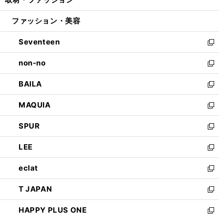
で
ド
ィ
い
開
ウ
ン
ウ
ファッション・美容
く
で
ド
ィ
開
ウ
ン
Seventeen
く
で
ド
新
開
ウ
し
non-no
く
で
い
新
開
ウ
し
BAILA
く
ィ
い
新
ン
ウ
し
MAQUIA
ド
ィ
い
新
ウ
ン
ウ
し
SPUR
で
ド
ィ
い
新
開
ウ
ン
ウ
し
LEE
く
で
ド
ィ
い
新
開
ウ
ン
ウ
し
eclat
く
で
ド
ィ
い
新
開
ウ
ン
ウ
し
T JAPAN
く
で
ド
ィ
い
新
開
ウ
ン
ウ
し
HAPPY PLUS ONE
く
で
ド
ィ
い
新