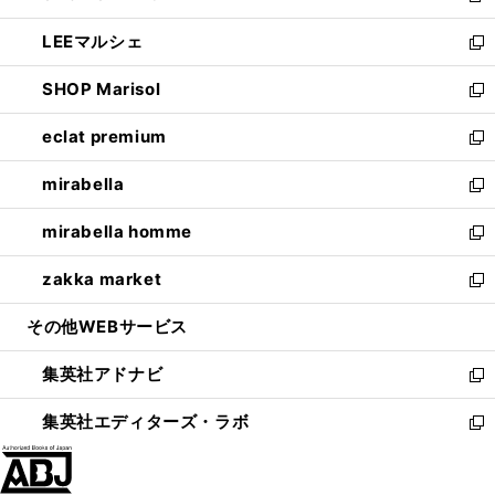
開
ウ
ン
ウ
し
LEEマルシェ
く
で
ド
ィ
い
新
開
ウ
ン
ウ
し
SHOP Marisol
く
で
ド
ィ
い
新
開
ウ
ン
ウ
し
eclat premium
く
で
ド
ィ
い
新
開
ウ
ン
ウ
し
mirabella
く
で
ド
ィ
い
新
開
ウ
ン
ウ
し
mirabella homme
く
で
ド
ィ
い
新
開
ウ
ン
ウ
し
zakka market
く
で
ド
ィ
い
新
開
ウ
ン
ウ
し
その他WEBサービス
く
で
ド
ィ
い
開
ウ
ン
ウ
集英社アドナビ
く
で
ド
ィ
新
開
ウ
ン
し
集英社エディターズ・ラボ
く
で
ド
い
新
開
ウ
ウ
し
く
で
ィ
い
開