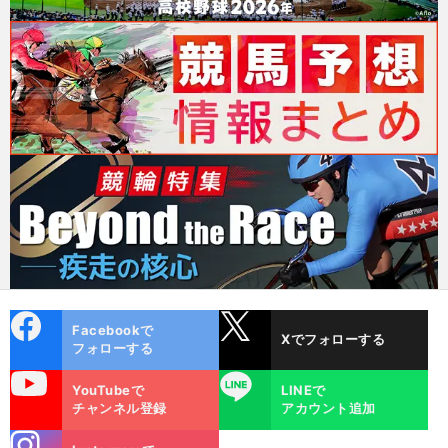
cebo
X
Facebookで
Xでフォローする
ok
フォローする
uTube
LINE
YouTubeで
LINEで
チャンネル登録
アカウント追加
stagra