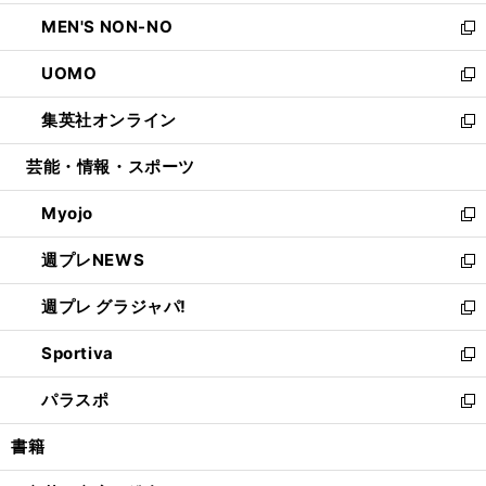
開
ウ
ン
ウ
し
MEN'S NON-NO
く
で
ド
ィ
い
新
開
ウ
ン
ウ
し
UOMO
く
で
ド
ィ
い
新
開
ウ
ン
ウ
し
集英社オンライン
く
で
ド
ィ
い
新
開
ウ
ン
ウ
し
芸能・情報・スポーツ
く
で
ド
ィ
い
開
ウ
ン
ウ
Myojo
く
で
ド
ィ
新
開
ウ
ン
し
週プレNEWS
く
で
ド
い
新
開
ウ
ウ
し
週プレ グラジャパ!
く
で
ィ
い
新
開
ン
ウ
し
Sportiva
く
ド
ィ
い
新
ウ
ン
ウ
し
パラスポ
で
ド
ィ
い
新
開
ウ
ン
ウ
し
書籍
く
で
ド
ィ
い
開
ウ
ン
ウ