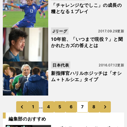
ン
「チャレンジなでしこ」の成長の
糧となる１プレイ
Jリーグ
2017.09.29更新
10年前、「いつまで現役？」と聞
かれたカズの答えとは
日本代表
2016.07.12更新
新指揮官ハリルホジッチは「オシ
ム＋トルシエ」タイプ
次
1
...
4
5
6
7
8
のページへ
のページへ
前
編集部のおすすめ