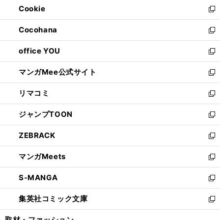
Cookie
く
で
ド
ィ
新
開
ウ
ン
し
Cocohana
く
で
ド
い
新
開
ウ
ウ
し
office YOU
く
で
ィ
い
新
開
ン
ウ
し
マンガMee公式サイト
く
ド
ィ
い
新
ウ
ン
ウ
し
リマコミ
で
ド
ィ
い
新
開
ウ
ン
ウ
し
ジャンプTOON
く
で
ド
ィ
い
新
開
ウ
ン
ウ
し
ZEBRACK
く
で
ド
ィ
い
新
開
ウ
ン
ウ
し
マンガMeets
く
で
ド
ィ
い
新
開
ウ
ン
ウ
し
S-MANGA
く
で
ド
ィ
い
新
開
ウ
ン
ウ
し
集英社コミック文庫
く
で
ド
ィ
い
新
開
ウ
ン
ウ
し
取材・ファッション
く