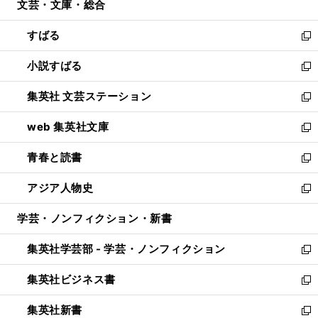
文芸・文庫・総合
く
で
ド
ィ
開
ウ
ン
すばる
く
で
ド
新
開
ウ
し
小説すばる
く
で
い
新
開
ウ
し
集英社 文芸ステーション
く
ィ
い
新
ン
ウ
し
web 集英社文庫
ド
ィ
い
新
ウ
ン
ウ
し
青春と読書
で
ド
ィ
い
新
開
ウ
ン
ウ
し
アジア人物史
く
で
ド
ィ
い
新
開
ウ
ン
ウ
し
学芸・ノンフィクション・新書
く
で
ド
ィ
い
開
ウ
ン
ウ
集英社学芸部 - 学芸・ノンフィクション
く
で
ド
ィ
新
開
ウ
ン
し
集英社ビジネス書
く
で
ド
い
新
開
ウ
ウ
し
集英社新書
く
で
ィ
い
新