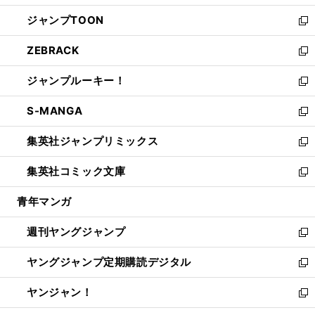
開
ウ
ン
ウ
し
ジャンプTOON
く
で
ド
ィ
い
新
開
ウ
ン
ウ
し
ZEBRACK
く
で
ド
ィ
い
新
開
ウ
ン
ウ
し
ジャンプルーキー！
く
で
ド
ィ
い
新
開
ウ
ン
ウ
し
S-MANGA
く
で
ド
ィ
い
新
開
ウ
ン
ウ
し
集英社ジャンプリミックス
く
で
ド
ィ
い
新
開
ウ
ン
ウ
し
集英社コミック文庫
く
で
ド
ィ
い
新
開
ウ
ン
ウ
し
青年マンガ
く
で
ド
ィ
い
開
ウ
ン
ウ
週刊ヤングジャンプ
く
で
ド
ィ
新
開
ウ
ン
し
ヤングジャンプ定期購読デジタル
く
で
ド
い
新
開
ウ
ウ
し
ヤンジャン！
く
で
ィ
い
新
開
ン
ウ
し