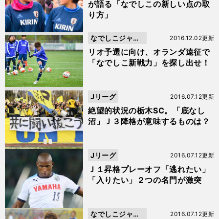
が語る「なでしこの新しい点の取
り方」
なでしこジャパ
2016.12.02更新
ン
リオ予選に向け、オランダ遠征で
「なでしこ新戦力」を探し出せ！
Jリーグ
2016.07.12更新
絶望的状況の栃木SC。「底なし
沼」Ｊ３降格が意味するものは？
Jリーグ
2016.07.12更新
Ｊ１昇格プレーオフ「逃れたい」
「入りたい」２つの名門が激突
なでしこジャパ
2016.07.12更新