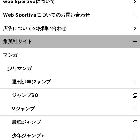
web Sportivaについて
で
開
Web Sportivaについてのお問い合わせ
く
新
し
広告についてのお問い合わせ
い
ウ
集英社サイト
ィ
開
ン
く/
マンガ
ド
閉
ウ
じ
少年マンガ
で
る
開
週刊少年ジャンプ
く
新
し
ジャンプSQ
い
新
ウ
し
Vジャンプ
ィ
い
新
ン
ウ
し
最強ジャンプ
ド
ィ
い
新
ウ
ン
ウ
し
少年ジャンプ+
で
ド
ィ
い
新