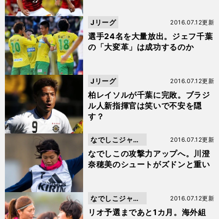
Jリーグ
2016.07.12更新
選手24名を大量放出。ジェフ千葉
の「大変革」は成功するのか
Jリーグ
2016.07.12更新
柏レイソルが千葉に完敗。ブラジ
ル人新指揮官は笑いで不安を隠
す？
なでしこジャパ
2016.07.12更新
ン
なでしこの攻撃力アップへ。川澄
奈穂美のシュートがズドンと重い
なでしこジャパ
2016.07.12更新
ン
リオ予選まであと1カ月。海外組