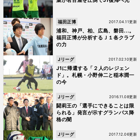
葉が名古屋を圧倒でJ1復帰へ光
福田正博
2017.04.11更新
浦和、神戸、柏、広島、磐田...。
福田正博が分析するＪ１各クラブ
の力
Jリーグ
2017.02.10更新
J1に帰還する「２人のレジェン
ド」。札幌・小野伸二と稲本潤一
の今
Jリーグ
2016.11.08更新
闘莉王の「選手にできることは限
られる」発言が示すグランパス降
格の闇
Jリーグ
2017.12.06更新