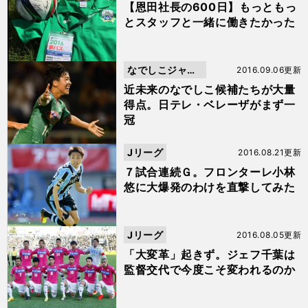
【恩田社長の600日】もっともっ
とスタッフと一緒に働きたかった
なでしこジャパ
2016.09.06更新
ン
近未来のなでしこ候補たちが大量
得点。日テレ・ベレーザがまず一
冠
Jリーグ
2016.08.21更新
７試合連続Ｇ。フロンターレ小林
悠に大爆発のわけを直撃してみた
Jリーグ
2016.08.05更新
「大変革」起きず。ジェフ千葉は
監督交代で今度こそ変われるのか