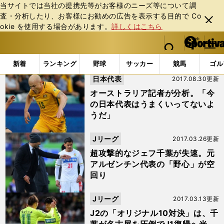
当サイトでは当社の提携先等がお客様のニーズ等について調
査・分析したり、お客様にお勧めの広告を表⽰する⽬的で Co
閉じ
okie を使⽤する場合があります。
詳しくはこちら
る
マイペ
web Sportiva (webスポルティーバ)
検索
メニュ
we
ー
「ジェフ千葉」の検索結果 (7ページ目)
b
ジ
新着
ランキング
野球
サッカー
競馬
ゴル
ス
日本代表
2017.08.30更新
ポ
ル
オーストラリア記者が分析。「今
テ
の日本代表はうまくいってないよ
ィ
うだ」
ー
バ
Jリーグ
2017.03.26更新
超攻撃的なジェフ千葉が失速。元
アルゼンチン代表の「野心」が空
回り
Jリーグ
2017.03.13更新
J2の「オリジナル10対決」は、千