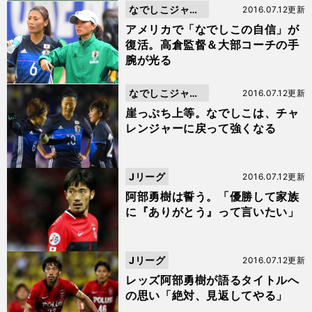
なでしこジャパ
2016.07.12更新
ン
アメリカで「なでしこの自信」が
復活。高倉監督＆大部コーチの手
腕が光る
なでしこジャパ
2016.07.12更新
ン
崖っぷち上等。なでしこは、チャ
レンジャーに戻って強くなる
Jリーグ
2016.07.12更新
阿部勇樹は誓う。「優勝して家族
に『ありがとう』って言いたい」
Jリーグ
2016.07.12更新
レッズ阿部勇樹が語るタイトルへ
の思い「絶対、見返してやる」