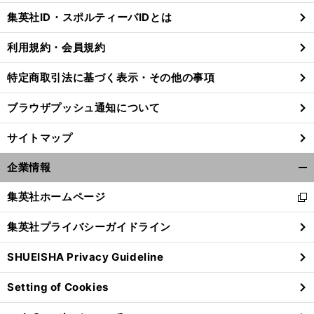
じ
集英社ID・スポルティーバIDとは
る
利用規約・会員規約
特定商取引法に基づく表示・その他の事項
ブラウザプッシュ通知について
サイトマップ
企業情報
開
く/
集英社ホームページ
新
閉
し
じ
集英社プライバシーガイドライン
い
る
ウ
SHUEISHA Privacy Guideline
ィ
ン
Setting of Cookies
ド
ウ