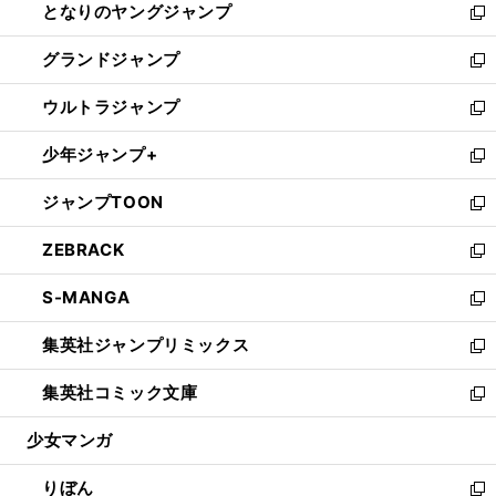
となりのヤングジャンプ
く
ド
ィ
い
新
ウ
ン
ウ
し
グランドジャンプ
で
ド
ィ
い
新
開
ウ
ン
ウ
し
ウルトラジャンプ
く
で
ド
ィ
い
新
開
ウ
ン
ウ
し
少年ジャンプ+
く
で
ド
ィ
い
新
開
ウ
ン
ウ
し
ジャンプTOON
く
で
ド
ィ
い
新
開
ウ
ン
ウ
し
ZEBRACK
く
で
ド
ィ
い
新
開
ウ
ン
ウ
し
S-MANGA
く
で
ド
ィ
い
新
開
ウ
ン
ウ
し
集英社ジャンプリミックス
く
で
ド
ィ
い
新
開
ウ
ン
ウ
し
集英社コミック文庫
く
で
ド
ィ
い
新
開
ウ
ン
ウ
し
少女マンガ
く
で
ド
ィ
い
開
ウ
ン
ウ
りぼん
く
で
ド
ィ
新