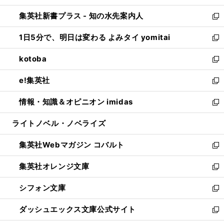
開
ン
ウ
し
集英社新書プラス - 知の水先案内人
く
ド
ィ
い
新
ウ
ン
ウ
し
1日5分で、明日は変わる よみタイ yomitai
で
ド
ィ
い
新
開
ウ
ン
ウ
し
kotoba
く
で
ド
ィ
い
新
開
ウ
ン
ウ
し
e!集英社
く
で
ド
ィ
い
新
開
ウ
ン
ウ
し
情報・知識＆オピニオン imidas
く
で
ド
ィ
い
新
開
ウ
ン
ウ
し
ライトノベル・ノベライズ
く
で
ド
ィ
い
開
ウ
ン
ウ
集英社Webマガジン コバルト
く
で
ド
ィ
新
開
ウ
ン
し
集英社オレンジ文庫
く
で
ド
い
新
開
ウ
ウ
し
シフォン文庫
く
で
ィ
い
新
開
ン
ウ
し
ダッシュエックス文庫公式サイト
く
ド
ィ
い
新
ウ
ン
ウ
し