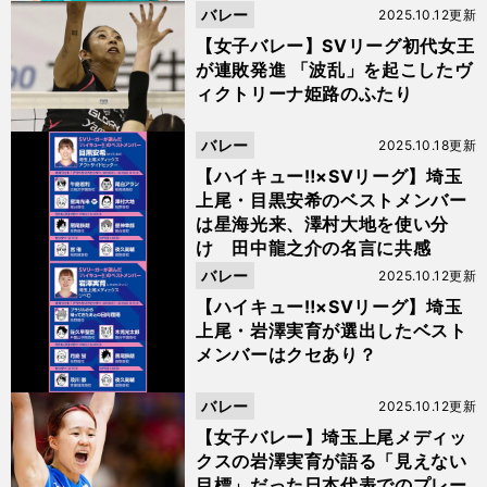
バレー
2025.10.12更新
【女子バレー】SVリーグ初代女王
が連敗発進 「波乱」を起こしたヴ
ィクトリーナ姫路のふたり
バレー
2025.10.18更新
【ハイキュー‼×SVリーグ】埼玉
上尾・目黒安希のベストメンバー
は星海光来、澤村大地を使い分
け 田中龍之介の名言に共感
バレー
2025.10.12更新
【ハイキュー‼×SVリーグ】埼玉
上尾・岩澤実育が選出したベスト
メンバーはクセあり？
バレー
2025.10.12更新
【女子バレー】埼玉上尾メディッ
クスの岩澤実育が語る「見えない
目標」だった日本代表でのプレー