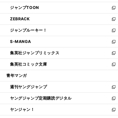
開
ウ
ン
ウ
し
ジャンプTOON
く
で
ド
ィ
い
新
開
ウ
ン
ウ
し
ZEBRACK
く
で
ド
ィ
い
新
開
ウ
ン
ウ
し
ジャンプルーキー！
く
で
ド
ィ
い
新
開
ウ
ン
ウ
し
S-MANGA
く
で
ド
ィ
い
新
開
ウ
ン
ウ
し
集英社ジャンプリミックス
く
で
ド
ィ
い
新
開
ウ
ン
ウ
し
集英社コミック文庫
く
で
ド
ィ
い
新
開
ウ
ン
ウ
し
青年マンガ
く
で
ド
ィ
い
開
ウ
ン
ウ
週刊ヤングジャンプ
く
で
ド
ィ
新
開
ウ
ン
し
ヤングジャンプ定期購読デジタル
く
で
ド
い
新
開
ウ
ウ
し
ヤンジャン！
く
で
ィ
い
新
開
ン
ウ
し