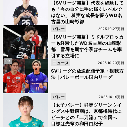
【SVリーグ開幕】代表を経験して
も「今の自分に手の届くレベルで
はない」 着実な成長を誓うWD名
古屋の山崎彰都
バレー
2025.10.27更新
【SVリーグ開幕】ミドルブロッカ
ーも経験したWD名古屋の山崎彰
都 雪辱を期す今季はチームを牽
引する立場に
PR
ニュース
2025.10.23更新
SVリーグの放送配信予定・視聴方
法｜バレーボール国内リーグ
バレー
2025.10.19更新
【女子バレー】群馬グリーンウイ
ングス中野康羽は、京都橘時代に
ビーチとの「二刀流」で全国へ
目標は先輩の和田由紀子