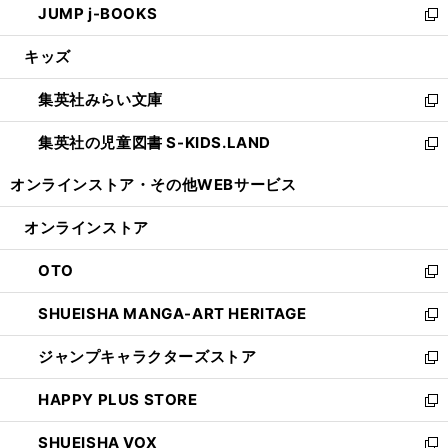
JUMP j-BOOKS
で
ド
ィ
い
新
開
ウ
ン
ウ
し
キッズ
く
で
ド
ィ
い
開
ウ
ン
ウ
集英社みらい文庫
く
で
ド
ィ
新
開
ウ
ン
し
集英社の児童図書 S-KIDS.LAND
く
で
ド
い
新
開
ウ
ウ
し
オンラインストア・
その他WEBサービス
く
で
ィ
い
開
ン
ウ
オンラインストア
く
ド
ィ
ウ
ン
OTO
で
ド
新
開
ウ
し
SHUEISHA MANGA-ART HERITAGE
く
で
い
新
開
ウ
し
ジャンプキャラクターズストア
く
ィ
い
新
ン
ウ
し
HAPPY PLUS STORE
ド
ィ
い
新
ウ
ン
ウ
し
SHUEISHA VOX
で
ド
ィ
い
新