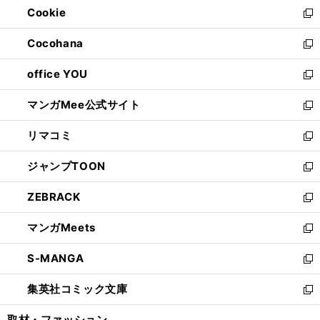
Cookie
く
で
ド
ィ
新
開
ウ
ン
し
Cocohana
く
で
ド
い
新
開
ウ
ウ
し
office YOU
く
で
ィ
い
新
開
ン
ウ
し
マンガMee公式サイト
く
ド
ィ
い
新
ウ
ン
ウ
し
リマコミ
で
ド
ィ
い
新
開
ウ
ン
ウ
し
ジャンプTOON
く
で
ド
ィ
い
新
開
ウ
ン
ウ
し
ZEBRACK
く
で
ド
ィ
い
新
開
ウ
ン
ウ
し
マンガMeets
く
で
ド
ィ
い
新
開
ウ
ン
ウ
し
S-MANGA
く
で
ド
ィ
い
新
開
ウ
ン
ウ
し
集英社コミック文庫
く
で
ド
ィ
い
新
開
ウ
ン
ウ
し
取材・ファッション
く