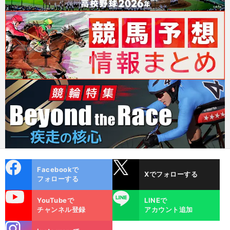
cebo
X
Facebookで
Xでフォローする
ok
フォローする
uTube
LINE
YouTubeで
LINEで
チャンネル登録
アカウント追加
stagra