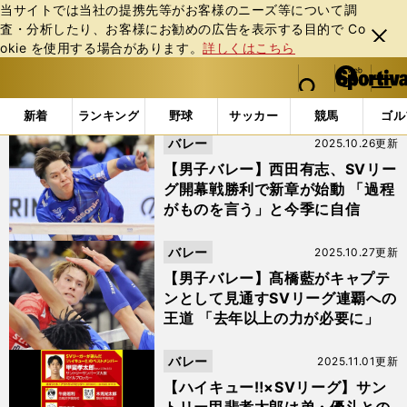
当サイトでは当社の提携先等がお客様のニーズ等について調
査・分析したり、お客様にお勧めの広告を表⽰する⽬的で Co
閉じ
okie を使⽤する場合があります。
詳しくはこちら
る
マイペ
web Sportiva (webスポルティーバ)
検索
メニュ
we
ー
「#SVリーグ」の最新ニュース・ 情報 (6ページ目)
b
ジ
新着
ランキング
野球
サッカー
競馬
ゴル
ス
バレー
2025.10.26更新
ポ
ル
【男子バレー】西田有志、SVリー
テ
グ開幕戦勝利で新章が始動 「過程
ィ
がものを言う」と今季に自信
ー
バ
バレー
2025.10.27更新
【男子バレー】髙橋藍がキャプテ
ンとして見通すSVリーグ連覇への
王道 「去年以上の力が必要に」
バレー
2025.11.01更新
【ハイキュー‼×SVリーグ】サン