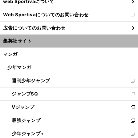
web Sportivaについて
で
開
Web Sportivaについてのお問い合わせ
く
新
し
広告についてのお問い合わせ
い
ウ
集英社サイト
ィ
開
ン
く/
マンガ
ド
閉
ウ
じ
少年マンガ
で
る
開
週刊少年ジャンプ
く
新
し
ジャンプSQ
い
新
ウ
し
Vジャンプ
ィ
い
新
ン
ウ
し
最強ジャンプ
ド
ィ
い
新
ウ
ン
ウ
し
少年ジャンプ+
で
ド
ィ
い
新