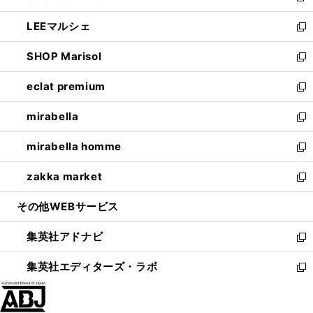
開
ウ
ン
ウ
し
LEEマルシェ
く
で
ド
ィ
い
新
開
ウ
ン
ウ
し
SHOP Marisol
く
で
ド
ィ
い
新
開
ウ
ン
ウ
し
eclat premium
く
で
ド
ィ
い
新
開
ウ
ン
ウ
し
mirabella
く
で
ド
ィ
い
新
開
ウ
ン
ウ
し
mirabella homme
く
で
ド
ィ
い
新
開
ウ
ン
ウ
し
zakka market
く
で
ド
ィ
い
新
開
ウ
ン
ウ
し
その他WEBサービス
く
で
ド
ィ
い
開
ウ
ン
ウ
集英社アドナビ
く
で
ド
ィ
新
開
ウ
ン
し
集英社エディターズ・ラボ
く
で
ド
い
新
開
ウ
ウ
し
く
で
ィ
い
開