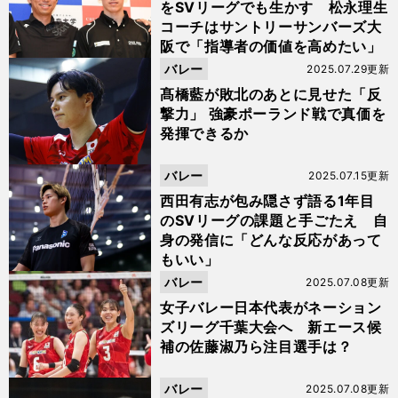
をSVリーグでも生かす 松永理生
コーチはサントリーサンバーズ大
阪で「指導者の価値を高めたい」
バレー
2025.07.29更新
髙橋藍が敗北のあとに見せた「反
撃力」 強豪ポーランド戦で真価を
発揮できるか
バレー
2025.07.15更新
西田有志が包み隠さず語る1年目
のSVリーグの課題と手ごたえ 自
身の発信に「どんな反応があって
もいい」
バレー
2025.07.08更新
女子バレー日本代表がネーション
ズリーグ千葉大会へ 新エース候
補の佐藤淑乃ら注目選手は？
バレー
2025.07.08更新