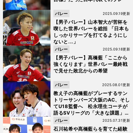
バレー
2025.09.19更新
【男子バレー】山本智大が苦杯を
喫した世界バレーを総括 「日本も
しっかりサーブを打てるようにし
ないと...」
バレー
2025.09.18更新
【男子バレー】髙橋藍「ここから
強くなります」世界バレー最終戦
で見せた敗北からの希望
バレー
2025.08.01更新
教え子の髙橋藍がプレーするサン
トリーサンバーズ大阪のAC、そし
てU18監督へ 松永理生コーチが
語るSVリーグの「大きな課題」と
バレー界の未来
バレー
2025.07.31更新
石川祐希や髙橋藍らを育てた経験