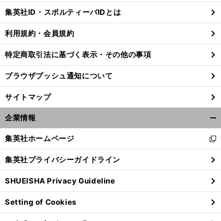
じ
集英社ID・スポルティーバIDとは
る
利用規約・会員規約
特定商取引法に基づく表示・その他の事項
ブラウザプッシュ通知について
サイトマップ
企業情報
開
く/
集英社ホームページ
新
閉
し
じ
集英社プライバシーガイドライン
い
る
ウ
SHUEISHA Privacy Guideline
ィ
ン
Setting of Cookies
ド
ウ