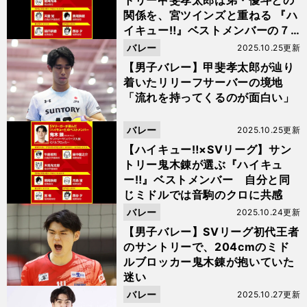
トリー甲斐孝太郎は弟・優斗との
関係を、宮ツインズと重ねる 『ハ
イキュー‼』ベストメンバーの７
人も選んだ
バレー
2025.10.25更新
【男子バレー】甲斐孝太郎が辿り
着いたリリーフサーバーの境地
「流れを持ってくるのが面白い」
バレー
2025.10.25更新
【ハイキュー‼×SVリーグ】サン
トリー鬼木錬が選ぶ『ハイキュ
ー‼』ベストメンバー 自分と同
じミドルでは音駒のクロに共感
バレー
2025.10.24更新
【男子バレー】SVリーグ初代王者
のサントリーで、204cmのミド
ルブロッカー鬼木錬が抱いていた
迷い
バレー
2025.10.27更新