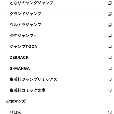
となりのヤングジャンプ
く
ド
ィ
い
新
ウ
ン
ウ
し
グランドジャンプ
で
ド
ィ
い
新
開
ウ
ン
ウ
し
ウルトラジャンプ
く
で
ド
ィ
い
新
開
ウ
ン
ウ
し
少年ジャンプ+
く
で
ド
ィ
い
新
開
ウ
ン
ウ
し
ジャンプTOON
く
で
ド
ィ
い
新
開
ウ
ン
ウ
し
ZEBRACK
く
で
ド
ィ
い
新
開
ウ
ン
ウ
し
S-MANGA
く
で
ド
ィ
い
新
開
ウ
ン
ウ
し
集英社ジャンプリミックス
く
で
ド
ィ
い
新
開
ウ
ン
ウ
し
集英社コミック文庫
く
で
ド
ィ
い
新
開
ウ
ン
ウ
し
少女マンガ
く
で
ド
ィ
い
開
ウ
ン
ウ
りぼん
く
で
ド
ィ
新