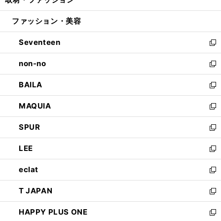
で
ド
ィ
い
開
ウ
ン
ウ
ファッション・美容
く
で
ド
ィ
開
ウ
ン
Seventeen
く
で
ド
新
開
ウ
し
non-no
く
で
い
新
開
ウ
し
BAILA
く
ィ
い
新
ン
ウ
し
MAQUIA
ド
ィ
い
新
ウ
ン
ウ
し
SPUR
で
ド
ィ
い
新
開
ウ
ン
ウ
し
LEE
く
で
ド
ィ
い
新
開
ウ
ン
ウ
し
eclat
く
で
ド
ィ
い
新
開
ウ
ン
ウ
し
T JAPAN
く
で
ド
ィ
い
新
開
ウ
ン
ウ
し
HAPPY PLUS ONE
く
で
ド
ィ
い
新