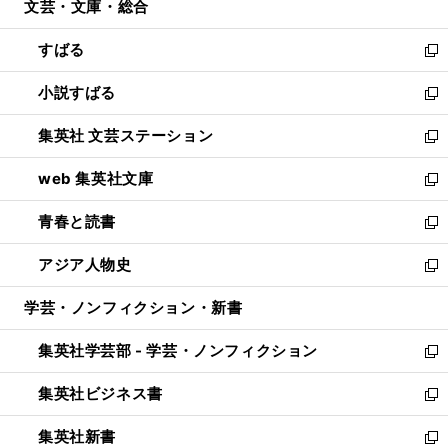
文芸・文庫・総合
く
で
ド
ィ
開
ウ
ン
すばる
く
で
ド
新
開
ウ
し
小説すばる
く
で
い
新
開
ウ
し
集英社 文芸ステーション
く
ィ
い
新
ン
ウ
し
web 集英社文庫
ド
ィ
い
新
ウ
ン
ウ
し
青春と読書
で
ド
ィ
い
新
開
ウ
ン
ウ
し
アジア人物史
く
で
ド
ィ
い
新
開
ウ
ン
ウ
し
学芸・ノンフィクション・新書
く
で
ド
ィ
い
開
ウ
ン
ウ
集英社学芸部 - 学芸・ノンフィクション
く
で
ド
ィ
新
開
ウ
ン
し
集英社ビジネス書
く
で
ド
い
新
開
ウ
ウ
し
集英社新書
く
で
ィ
い
新