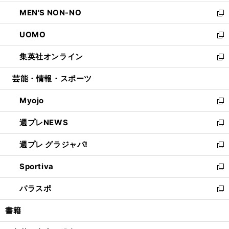
開
ウ
ン
ウ
し
MEN'S NON-NO
く
で
ド
ィ
い
新
開
ウ
ン
ウ
し
UOMO
く
で
ド
ィ
い
新
開
ウ
ン
ウ
し
集英社オンライン
く
で
ド
ィ
い
新
開
ウ
ン
ウ
し
芸能・情報・スポーツ
く
で
ド
ィ
い
開
ウ
ン
ウ
Myojo
く
で
ド
ィ
新
開
ウ
ン
し
週プレNEWS
く
で
ド
い
新
開
ウ
ウ
し
週プレ グラジャパ!
く
で
ィ
い
新
開
ン
ウ
し
Sportiva
く
ド
ィ
い
新
ウ
ン
ウ
し
パラスポ
で
ド
ィ
い
新
開
ウ
ン
ウ
し
書籍
く
で
ド
ィ
い
開
ウ
ン
ウ