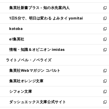
開
ン
ウ
し
集英社新書プラス - 知の水先案内人
く
ド
ィ
い
新
ウ
ン
ウ
し
1日5分で、明日は変わる よみタイ yomitai
で
ド
ィ
い
新
開
ウ
ン
ウ
し
kotoba
く
で
ド
ィ
い
新
開
ウ
ン
ウ
し
e!集英社
く
で
ド
ィ
い
新
開
ウ
ン
ウ
し
情報・知識＆オピニオン imidas
く
で
ド
ィ
い
新
開
ウ
ン
ウ
し
ライトノベル・ノベライズ
く
で
ド
ィ
い
開
ウ
ン
ウ
集英社Webマガジン コバルト
く
で
ド
ィ
新
開
ウ
ン
し
集英社オレンジ文庫
く
で
ド
い
新
開
ウ
ウ
し
シフォン文庫
く
で
ィ
い
新
開
ン
ウ
し
ダッシュエックス文庫公式サイト
く
ド
ィ
い
新
ウ
ン
ウ
し