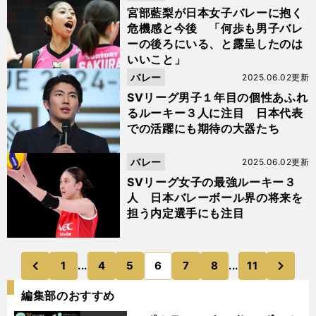
宮部藍梨が日本女子バレーに抱く
危機感と今後 「何歩も男子バレ
ーの後ろにいる、と露呈したのは
いいこと」
バレー
2025.06.02更新
SVリーグ男子１年目の個性あふれ
るルーキー３人に注目 日本代表
での活躍にも期待の大器たち
バレー
2025.06.02更新
SVリーグ女子の最強ルーキー３
人 日本バレーボール界の将来を
担う内定選手にも注目
次
1
...
4
5
6
7
8
...
11
のページへ
のページへ
前
編集部のおすすめ