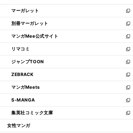
開
ウ
ン
し
マーガレット
く
で
ド
い
新
開
ウ
ウ
し
別冊マーガレット
く
で
ィ
い
新
開
ン
ウ
し
マンガMee公式サイト
く
ド
ィ
い
新
ウ
ン
ウ
し
リマコミ
で
ド
ィ
い
新
開
ウ
ン
ウ
し
ジャンプTOON
く
で
ド
ィ
い
新
開
ウ
ン
ウ
し
ZEBRACK
く
で
ド
ィ
い
新
開
ウ
ン
ウ
し
マンガMeets
く
で
ド
ィ
い
新
開
ウ
ン
ウ
し
S-MANGA
く
で
ド
ィ
い
新
開
ウ
ン
ウ
し
集英社コミック文庫
く
で
ド
ィ
い
新
開
ウ
ン
ウ
し
女性マンガ
く
で
ド
ィ
い
開
ウ
ン
ウ