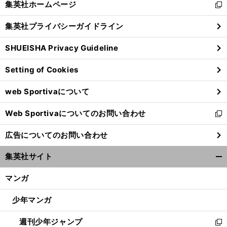
集英社ホームページ
新
閉
し
じ
集英社プライバシーガイドライン
い
る
ウ
SHUEISHA Privacy Guideline
ィ
ン
Setting of Cookies
ド
ウ
web Sportivaについて
で
開
Web Sportivaについてのお問い合わせ
く
新
し
広告についてのお問い合わせ
い
ウ
集英社サイト
ィ
開
ン
く/
マンガ
ド
閉
ウ
じ
少年マンガ
で
る
開
週刊少年ジャンプ
く
新