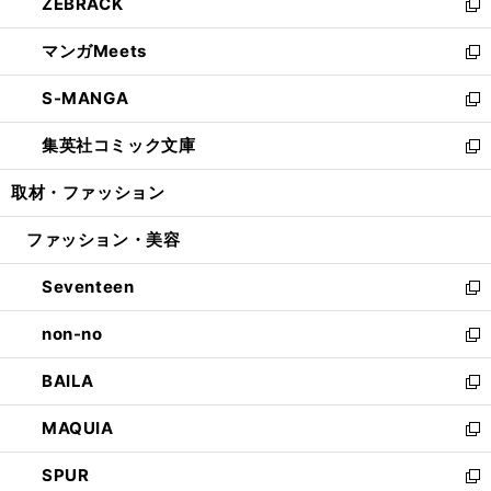
ZEBRACK
く
で
ド
ィ
い
新
開
ウ
ン
ウ
し
マンガMeets
く
で
ド
ィ
い
新
開
ウ
ン
ウ
し
S-MANGA
く
で
ド
ィ
い
新
開
ウ
ン
ウ
し
集英社コミック文庫
く
で
ド
ィ
い
新
開
ウ
ン
ウ
し
取材・ファッション
く
で
ド
ィ
い
開
ウ
ン
ウ
ファッション・美容
く
で
ド
ィ
開
ウ
ン
Seventeen
く
で
ド
新
開
ウ
し
non-no
く
で
い
新
開
ウ
し
BAILA
く
ィ
い
新
ン
ウ
し
MAQUIA
ド
ィ
い
新
ウ
ン
ウ
し
SPUR
で
ド
ィ
い
新