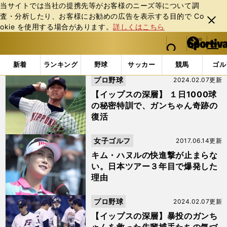
当サイトでは当社の提携先等がお客様のニーズ等について調
査・分析したり、お客様にお勧めの広告を表⽰する⽬的で Co
閉じ
okie を使⽤する場合があります。
詳しくはこちら
る
マイペ
web Sportiva (webスポルティーバ)
検索
メニュ
we
ー
「イップス」の検索結果 (6ページ目)
b
ジ
新着
ランキング
野球
サッカー
競馬
ゴル
ス
プロ野球
2024.02.07更新
ポ
ル
【イップスの深層】 １日1000球
テ
の秘密特訓で、ガンちゃん奇跡の
ィ
復活
ー
バ
女子ゴルフ
2017.06.14更新
キム・ハヌルの快進撃が止まらな
い。日本ツアー３年目で爆発した
理由
プロ野球
2024.02.07更新
【イップスの深層】暴投のガンち