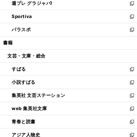
週プレ グラジャパ!
く
で
ィ
い
新
開
ン
ウ
し
Sportiva
く
ド
ィ
い
新
ウ
ン
ウ
し
パラスポ
で
ド
ィ
い
新
開
ウ
ン
ウ
し
書籍
く
で
ド
ィ
い
開
ウ
ン
ウ
文芸・文庫・総合
く
で
ド
ィ
開
ウ
ン
すばる
く
で
ド
新
開
ウ
し
小説すばる
く
で
い
新
開
ウ
し
集英社 文芸ステーション
く
ィ
い
新
ン
ウ
し
web 集英社文庫
ド
ィ
い
新
ウ
ン
ウ
し
青春と読書
で
ド
ィ
い
新
開
ウ
ン
ウ
し
アジア人物史
く
で
ド
ィ
い
新