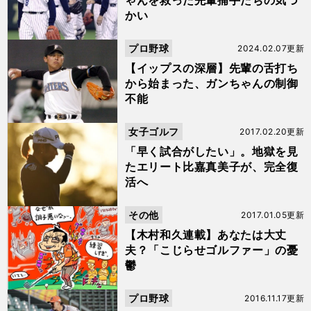
ゃんを救った先輩捕手たちの気づ
かい
プロ野球
2024.02.07更新
【イップスの深層】先輩の舌打ち
から始まった、ガンちゃんの制御
不能
女子ゴルフ
2017.02.20更新
「早く試合がしたい」。地獄を見
たエリート比嘉真美子が、完全復
活へ
その他
2017.01.05更新
【木村和久連載】あなたは大丈
夫？「こじらせゴルファー」の憂
鬱
プロ野球
2016.11.17更新