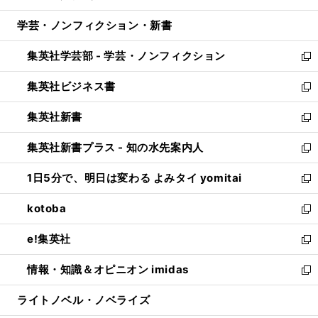
開
ウ
ン
ウ
し
学芸・ノンフィクション・新書
く
で
ド
ィ
い
開
ウ
ン
ウ
集英社学芸部 - 学芸・ノンフィクション
く
で
ド
ィ
新
開
ウ
ン
し
集英社ビジネス書
く
で
ド
い
新
開
ウ
ウ
し
集英社新書
く
で
ィ
い
新
開
ン
ウ
し
集英社新書プラス - 知の水先案内人
く
ド
ィ
い
新
ウ
ン
ウ
し
1日5分で、明日は変わる よみタイ yomitai
で
ド
ィ
い
新
開
ウ
ン
ウ
し
kotoba
く
で
ド
ィ
い
新
開
ウ
ン
ウ
し
e!集英社
く
で
ド
ィ
い
新
開
ウ
ン
ウ
し
情報・知識＆オピニオン imidas
く
で
ド
ィ
い
新
開
ウ
ン
ウ
し
ライトノベル・ノベライズ
く
で
ド
ィ
い
開
ウ
ン
ウ