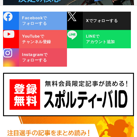
cebo
X
Facebookで
Xでフォローする
ok
フォローする
uTube
LINE
YouTubeで
LINEで
チャンネル登録
アカウント追加
stagra
Instagramで
m
フォローする