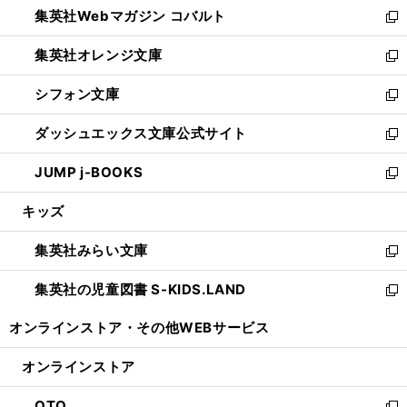
集英社Webマガジン コバルト
く
で
ド
ィ
新
開
ウ
ン
し
集英社オレンジ文庫
く
で
ド
い
新
開
ウ
ウ
し
シフォン文庫
く
で
ィ
い
新
開
ン
ウ
し
ダッシュエックス文庫公式サイト
く
ド
ィ
い
新
ウ
ン
ウ
し
JUMP j-BOOKS
で
ド
ィ
い
新
開
ウ
ン
ウ
し
キッズ
く
で
ド
ィ
い
開
ウ
ン
ウ
集英社みらい文庫
く
で
ド
ィ
新
開
ウ
ン
し
集英社の児童図書 S-KIDS.LAND
く
で
ド
い
新
開
ウ
ウ
し
オンラインストア・
その他WEBサービス
く
で
ィ
い
開
ン
ウ
オンラインストア
く
ド
ィ
ウ
ン
OTO