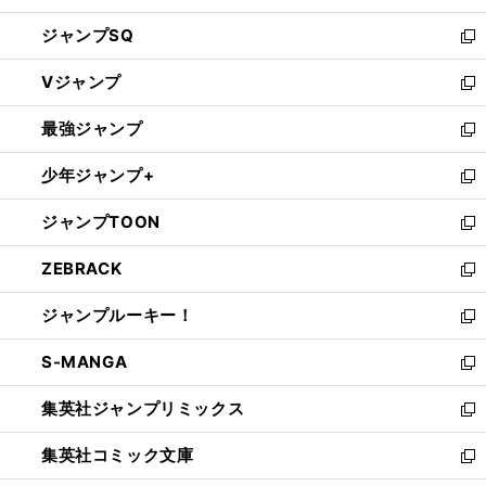
し
ジャンプSQ
い
新
ウ
し
Vジャンプ
ィ
い
新
ン
ウ
し
最強ジャンプ
ド
ィ
い
新
ウ
ン
ウ
し
少年ジャンプ+
で
ド
ィ
い
新
開
ウ
ン
ウ
し
ジャンプTOON
く
で
ド
ィ
い
新
開
ウ
ン
ウ
し
ZEBRACK
く
で
ド
ィ
い
新
開
ウ
ン
ウ
し
ジャンプルーキー！
く
で
ド
ィ
い
新
開
ウ
ン
ウ
し
S-MANGA
く
で
ド
ィ
い
新
開
ウ
ン
ウ
し
集英社ジャンプリミックス
く
で
ド
ィ
い
新
開
ウ
ン
ウ
し
集英社コミック文庫
く
で
ド
ィ
い
新
開
ウ
ン
ウ
し