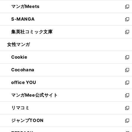
開
ウ
ン
ウ
し
マンガMeets
く
で
ド
ィ
い
新
開
ウ
ン
ウ
し
S-MANGA
く
で
ド
ィ
い
新
開
ウ
ン
ウ
し
集英社コミック文庫
く
で
ド
ィ
い
新
開
ウ
ン
ウ
し
女性マンガ
く
で
ド
ィ
い
開
ウ
ン
ウ
Cookie
く
で
ド
ィ
新
開
ウ
ン
し
Cocohana
く
で
ド
い
新
開
ウ
ウ
し
office YOU
く
で
ィ
い
新
開
ン
ウ
し
マンガMee公式サイト
く
ド
ィ
い
新
ウ
ン
ウ
し
リマコミ
で
ド
ィ
い
新
開
ウ
ン
ウ
し
ジャンプTOON
く
で
ド
ィ
い
新
開
ウ
ン
ウ
し