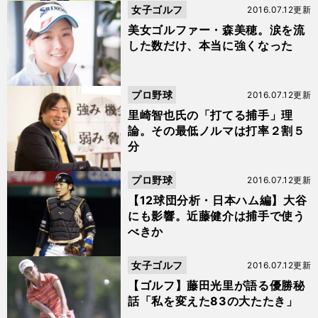
女子ゴルフ
2016.07.12更新
美女ゴルファー・森美穂。涙を流
した数だけ、本当に強くなった
プロ野球
2016.07.12更新
里崎智也氏の「打てる捕手」理
論。その最低ノルマは打率２割５
分
プロ野球
2016.07.12更新
【12球団分析・日本ハム編】大谷
にも影響。近藤健介は捕手で使う
べきか
女子ゴルフ
2016.07.12更新
【ゴルフ】藤田光里が語る優勝秘
話「私を変えた83の大たたき」