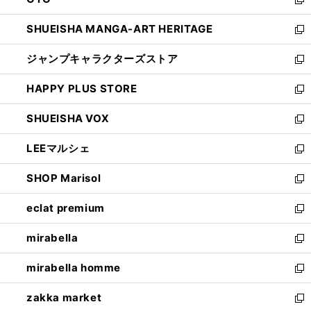
で
ド
新
開
ウ
し
SHUEISHA MANGA-ART HERITAGE
く
で
い
新
開
ウ
し
ジャンプキャラクターズストア
く
ィ
い
新
ン
ウ
し
HAPPY PLUS STORE
ド
ィ
い
新
ウ
ン
ウ
し
SHUEISHA VOX
で
ド
ィ
い
新
開
ウ
ン
ウ
し
LEEマルシェ
く
で
ド
ィ
い
新
開
ウ
ン
ウ
し
SHOP Marisol
く
で
ド
ィ
い
新
開
ウ
ン
ウ
し
eclat premium
く
で
ド
ィ
い
新
開
ウ
ン
ウ
し
mirabella
く
で
ド
ィ
い
新
開
ウ
ン
ウ
し
mirabella homme
く
で
ド
ィ
い
新
開
ウ
ン
ウ
し
zakka market
く
で
ド
ィ
い
新