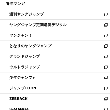
青年マンガ
く
で
ド
ィ
い
開
ウ
ン
ウ
週刊ヤングジャンプ
く
で
ド
ィ
新
開
ウ
ン
し
ヤングジャンプ定期購読デジタル
く
で
ド
い
新
開
ウ
ウ
し
ヤンジャン！
く
で
ィ
い
新
開
ン
ウ
し
となりのヤングジャンプ
く
ド
ィ
い
新
ウ
ン
ウ
し
グランドジャンプ
で
ド
ィ
い
新
開
ウ
ン
ウ
し
ウルトラジャンプ
く
で
ド
ィ
い
新
開
ウ
ン
ウ
し
少年ジャンプ+
く
で
ド
ィ
い
新
開
ウ
ン
ウ
し
ジャンプTOON
く
で
ド
ィ
い
新
開
ウ
ン
ウ
し
ZEBRACK
く
で
ド
ィ
い
新
開
ウ
ン
ウ
し
S-MANGA
く
で
ド
ィ