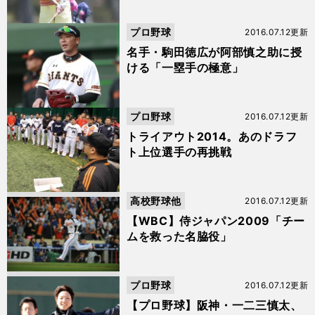
プロ野球
2016.07.12更新
名手・駒田徳広が阿部慎之助に授
ける「一塁手の極意」
プロ野球
2016.07.12更新
トライアウト2014。あのドラフ
ト上位選手の再挑戦
高校野球他
2016.07.12更新
【WBC】侍ジャパン2009「チー
ムを救った名脇役」
プロ野球
2016.07.12更新
【プロ野球】阪神・一二三慎太、