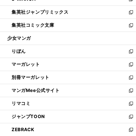
い
新
開
ウ
ン
ウ
し
集英社ジャンプリミックス
く
で
ド
ィ
い
新
開
ウ
ン
ウ
し
集英社コミック文庫
く
で
ド
ィ
い
新
開
ウ
ン
ウ
し
少女マンガ
く
で
ド
ィ
い
開
ウ
ン
ウ
りぼん
く
で
ド
ィ
新
開
ウ
ン
し
マーガレット
く
で
ド
い
新
開
ウ
ウ
し
別冊マーガレット
く
で
ィ
い
新
開
ン
ウ
し
マンガMee公式サイト
く
ド
ィ
い
新
ウ
ン
ウ
し
リマコミ
で
ド
ィ
い
新
開
ウ
ン
ウ
し
ジャンプTOON
く
で
ド
ィ
い
新
開
ウ
ン
ウ
し
ZEBRACK
く
で
ド
ィ
い
新