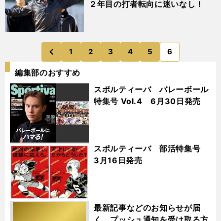
２年目の打者転向に迷いなし！
1
2
3
4
5
6
のページへ
前
編集部のおすすめ
スポルティーバ バレーボール
特集号 Vol.4 6月30日発売
スポルティーバ 部活特集号
3月16日発売
最新記事などのお知らせが届
く プッシュ通知を受け取る方