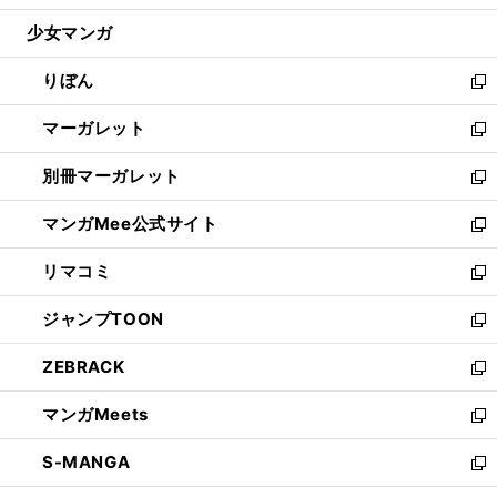
開
ウ
ン
ウ
し
少女マンガ
く
で
ド
ィ
い
開
ウ
ン
ウ
りぼん
く
で
ド
ィ
新
開
ウ
ン
し
マーガレット
く
で
ド
い
新
開
ウ
ウ
し
別冊マーガレット
く
で
ィ
い
新
開
ン
ウ
し
マンガMee公式サイト
く
ド
ィ
い
新
ウ
ン
ウ
し
リマコミ
で
ド
ィ
い
新
開
ウ
ン
ウ
し
ジャンプTOON
く
で
ド
ィ
い
新
開
ウ
ン
ウ
し
ZEBRACK
く
で
ド
ィ
い
新
開
ウ
ン
ウ
し
マンガMeets
く
で
ド
ィ
い
新
開
ウ
ン
ウ
し
S-MANGA
く
で
ド
ィ
い
新
開
ウ
ン
ウ
し