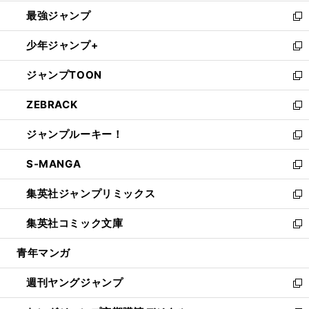
ン
ウ
し
最強ジャンプ
ド
ィ
い
新
ウ
ン
ウ
し
少年ジャンプ+
で
ド
ィ
い
新
開
ウ
ン
ウ
し
ジャンプTOON
く
で
ド
ィ
い
新
開
ウ
ン
ウ
し
ZEBRACK
く
で
ド
ィ
い
新
開
ウ
ン
ウ
し
ジャンプルーキー！
く
で
ド
ィ
い
新
開
ウ
ン
ウ
し
S-MANGA
く
で
ド
ィ
い
新
開
ウ
ン
ウ
し
集英社ジャンプリミックス
く
で
ド
ィ
い
新
開
ウ
ン
ウ
し
集英社コミック文庫
く
で
ド
ィ
い
新
開
ウ
ン
ウ
し
青年マンガ
く
で
ド
ィ
い
開
ウ
ン
ウ
週刊ヤングジャンプ
く
で
ド
ィ
新
開
ウ
ン
し