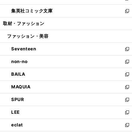
開
ウ
ン
ウ
し
集英社コミック文庫
く
で
ド
ィ
い
新
開
ウ
ン
ウ
し
取材・ファッション
く
で
ド
ィ
い
開
ウ
ン
ウ
ファッション・美容
く
で
ド
ィ
開
ウ
ン
Seventeen
く
で
ド
新
開
ウ
し
non-no
く
で
い
新
開
ウ
し
BAILA
く
ィ
い
新
ン
ウ
し
MAQUIA
ド
ィ
い
新
ウ
ン
ウ
し
SPUR
で
ド
ィ
い
新
開
ウ
ン
ウ
し
LEE
く
で
ド
ィ
い
新
開
ウ
ン
ウ
し
eclat
く
で
ド
ィ
い
新
開
ウ
ン