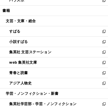
パラスポ
で
ド
ィ
い
新
開
ウ
ン
ウ
し
書籍
く
で
ド
ィ
い
開
ウ
ン
ウ
文芸・文庫・総合
く
で
ド
ィ
開
ウ
ン
すばる
く
で
ド
新
開
ウ
し
小説すばる
く
で
い
新
開
ウ
し
集英社 文芸ステーション
く
ィ
い
新
ン
ウ
し
web 集英社文庫
ド
ィ
い
新
ウ
ン
ウ
し
青春と読書
で
ド
ィ
い
新
開
ウ
ン
ウ
し
アジア人物史
く
で
ド
ィ
い
新
開
ウ
ン
ウ
し
学芸・ノンフィクション・新書
く
で
ド
ィ
い
開
ウ
ン
ウ
集英社学芸部 - 学芸・ノンフィクション
く
で
ド
ィ
新