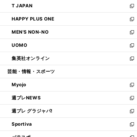
ウ
し
T JAPAN
く
で
ド
ィ
い
新
開
ウ
ン
ウ
し
HAPPY PLUS ONE
く
で
ド
ィ
い
新
開
ウ
ン
ウ
し
MEN'S NON-NO
く
で
ド
ィ
い
新
開
ウ
ン
ウ
し
UOMO
く
で
ド
ィ
い
新
開
ウ
ン
ウ
し
集英社オンライン
く
で
ド
ィ
い
新
開
ウ
ン
ウ
し
芸能・情報・スポーツ
く
で
ド
ィ
い
開
ウ
ン
ウ
Myojo
く
で
ド
ィ
新
開
ウ
ン
し
週プレNEWS
く
で
ド
い
新
開
ウ
ウ
し
週プレ グラジャパ!
く
で
ィ
い
新
開
ン
ウ
し
Sportiva
く
ド
ィ
い
新
ウ
ン
ウ
し