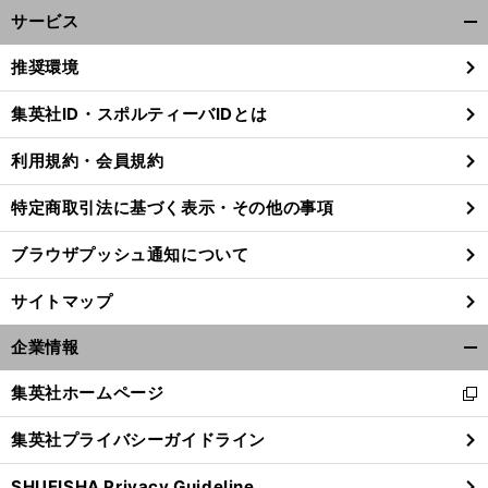
サービス
開
く/
推奨環境
閉
じ
集英社ID・スポルティーバIDとは
る
利用規約・会員規約
特定商取引法に基づく表示・その他の事項
ブラウザプッシュ通知について
サイトマップ
企業情報
開
く/
集英社ホームページ
新
閉
し
じ
集英社プライバシーガイドライン
い
る
ウ
SHUEISHA Privacy Guideline