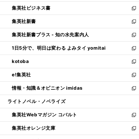
開
ウ
ン
し
集英社ビジネス書
く
で
ド
い
新
開
ウ
ウ
し
集英社新書
く
で
ィ
い
新
開
ン
ウ
し
集英社新書プラス - 知の水先案内人
く
ド
ィ
い
新
ウ
ン
ウ
し
1日5分で、明日は変わる よみタイ yomitai
で
ド
ィ
い
新
開
ウ
ン
ウ
し
kotoba
く
で
ド
ィ
い
新
開
ウ
ン
ウ
し
e!集英社
く
で
ド
ィ
い
新
開
ウ
ン
ウ
し
情報・知識＆オピニオン imidas
く
で
ド
ィ
い
新
開
ウ
ン
ウ
し
ライトノベル・ノベライズ
く
で
ド
ィ
い
開
ウ
ン
ウ
集英社Webマガジン コバルト
く
で
ド
ィ
新
開
ウ
ン
し
集英社オレンジ文庫
く
で
ド
い
新
開
ウ
ウ
し