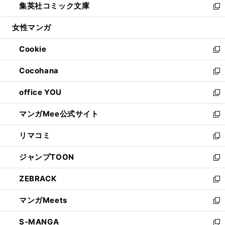
集英社コミック文庫
く
で
ド
ィ
い
新
開
ウ
ン
ウ
し
女性マンガ
く
で
ド
ィ
い
開
ウ
ン
ウ
Cookie
く
で
ド
ィ
新
開
ウ
ン
し
Cocohana
く
で
ド
い
新
開
ウ
ウ
し
office YOU
く
で
ィ
い
新
開
ン
ウ
し
マンガMee公式サイト
く
ド
ィ
い
新
ウ
ン
ウ
し
リマコミ
で
ド
ィ
い
新
開
ウ
ン
ウ
し
ジャンプTOON
く
で
ド
ィ
い
新
開
ウ
ン
ウ
し
ZEBRACK
く
で
ド
ィ
い
新
開
ウ
ン
ウ
し
マンガMeets
く
で
ド
ィ
い
新
開
ウ
ン
ウ
し
S-MANGA
く
で
ド
ィ
い
新