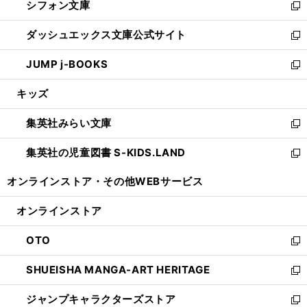
シフォン文庫
く
で
ィ
い
新
開
ン
ウ
し
ダッシュエックス文庫公式サイト
く
ド
ィ
い
新
ウ
ン
ウ
し
JUMP j-BOOKS
で
ド
ィ
い
新
開
ウ
ン
ウ
し
キッズ
く
で
ド
ィ
い
開
ウ
ン
ウ
集英社みらい文庫
く
で
ド
ィ
新
開
ウ
ン
し
集英社の児童図書 S-KIDS.LAND
く
で
ド
い
新
開
ウ
ウ
し
オンラインストア・
その他WEBサービス
く
で
ィ
い
開
ン
ウ
オンラインストア
く
ド
ィ
ウ
ン
OTO
で
ド
新
開
ウ
し
SHUEISHA MANGA-ART HERITAGE
く
で
い
新
開
ウ
し
ジャンプキャラクターズストア
く
ィ
い
新