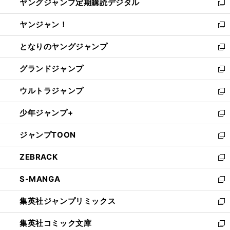
ヤングジャンプ定期購読デジタル
く
で
ド
い
新
開
ウ
ウ
し
ヤンジャン！
く
で
ィ
い
新
開
ン
ウ
し
となりのヤングジャンプ
く
ド
ィ
い
新
ウ
ン
ウ
し
グランドジャンプ
で
ド
ィ
い
新
開
ウ
ン
ウ
し
ウルトラジャンプ
く
で
ド
ィ
い
新
開
ウ
ン
ウ
し
少年ジャンプ+
く
で
ド
ィ
い
新
開
ウ
ン
ウ
し
ジャンプTOON
く
で
ド
ィ
い
新
開
ウ
ン
ウ
し
ZEBRACK
く
で
ド
ィ
い
新
開
ウ
ン
ウ
し
S-MANGA
く
で
ド
ィ
い
新
開
ウ
ン
ウ
し
集英社ジャンプリミックス
く
で
ド
ィ
い
新
開
ウ
ン
ウ
し
集英社コミック文庫
く
で
ド
ィ
い
新