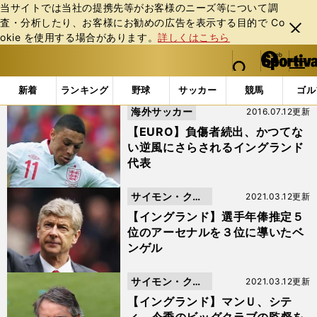
当サイトでは当社の提携先等がお客様のニーズ等について調
査・分析したり、お客様にお勧めの広告を表⽰する⽬的で Co
閉じ
okie を使⽤する場合があります。
詳しくはこちら
る
マイペ
web Sportiva (webスポルティーバ)
検索
メニュ
we
ー
「リバプール」の検索結果 (49ページ目)
b
ジ
新着
ランキング
野球
サッカー
競馬
ゴル
ス
海外サッカー
2016.07.12更新
ポ
ル
【EURO】負傷者続出、かつてな
テ
い逆風にさらされるイングランド
ィ
代表
ー
バ
サイモン・クー
2021.03.12更新
パー
【イングランド】選手年俸推定５
位のアーセナルを３位に導いたベ
ンゲル
サイモン・クー
2021.03.12更新
パー
【イングランド】マンＵ、シテ