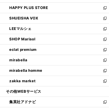
ン
ウ
し
HAPPY PLUS STORE
ド
ィ
い
新
ウ
ン
ウ
し
SHUEISHA VOX
で
ド
ィ
い
新
開
ウ
ン
ウ
し
LEEマルシェ
く
で
ド
ィ
い
新
開
ウ
ン
ウ
し
SHOP Marisol
く
で
ド
ィ
い
新
開
ウ
ン
ウ
し
eclat premium
く
で
ド
ィ
い
新
開
ウ
ン
ウ
し
mirabella
く
で
ド
ィ
い
新
開
ウ
ン
ウ
し
mirabella homme
く
で
ド
ィ
い
新
開
ウ
ン
ウ
し
zakka market
く
で
ド
ィ
い
新
開
ウ
ン
ウ
し
その他WEBサービス
く
で
ド
ィ
い
開
ウ
ン
ウ
集英社アドナビ
く
で
ド
ィ
新
開
ウ
ン
し