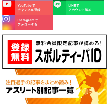
uTube
LINE
YouTubeで
LINEで
チャンネル登録
アカウント追加
stagra
Instagramで
m
フォローする