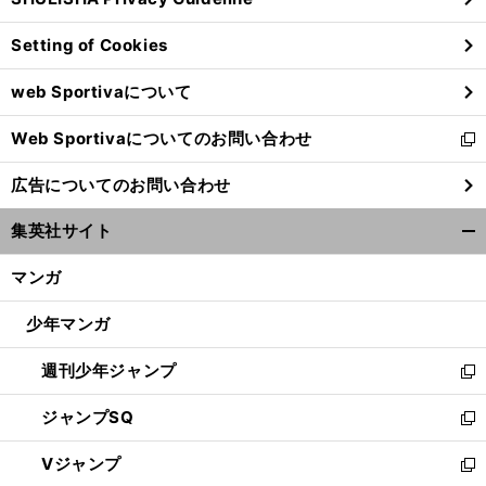
ィ
ン
Setting of Cookies
ド
ウ
web Sportivaについて
で
開
Web Sportivaについてのお問い合わせ
く
新
し
広告についてのお問い合わせ
い
ウ
集英社サイト
ィ
開
ン
く/
マンガ
ド
閉
ウ
じ
少年マンガ
で
る
開
週刊少年ジャンプ
く
新
し
ジャンプSQ
い
新
ウ
し
Vジャンプ
ィ
い
新