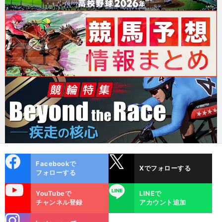
cebo
X
Facebookで
Xでフォローする
ok
フォローする
uTube
LINE
YouTubeで
LINEで
チャンネル登録
アカウント追加
stagra