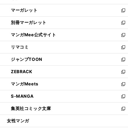
開
ウ
ン
し
マーガレット
く
で
ド
い
新
開
ウ
ウ
し
別冊マーガレット
く
で
ィ
い
新
開
ン
ウ
し
マンガMee公式サイト
く
ド
ィ
い
新
ウ
ン
ウ
し
リマコミ
で
ド
ィ
い
新
開
ウ
ン
ウ
し
ジャンプTOON
く
で
ド
ィ
い
新
開
ウ
ン
ウ
し
ZEBRACK
く
で
ド
ィ
い
新
開
ウ
ン
ウ
し
マンガMeets
く
で
ド
ィ
い
新
開
ウ
ン
ウ
し
S-MANGA
く
で
ド
ィ
い
新
開
ウ
ン
ウ
し
集英社コミック文庫
く
で
ド
ィ
い
新
開
ウ
ン
ウ
し
女性マンガ
く
で
ド
ィ
い
開
ウ
ン
ウ