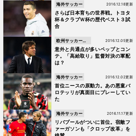
海外サッカー
2016.12.18更新
さらば日本育ちの世界戦。トヨタ
杯＆クラブＷ杯の歴代ベスト３試
合
欧州サッカーニ
2016.12.05更新
ュース
意外と共通点が多いペップとコン
テ。「高給取り」監督対決の軍配
は？
海外サッカー
2016.12.02更新
首位ニースの原動力。あの悪童バ
ロテッリが真面目にプレーしてい
た
海外サッカー
2016.11.17更新
リバプールがついに首位。宿敵フ
ァーガソンも「クロップ改革」を
絶賛