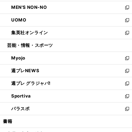
開
ウ
ン
ウ
し
MEN'S NON-NO
く
で
ド
ィ
い
新
開
ウ
ン
ウ
し
UOMO
く
で
ド
ィ
い
新
開
ウ
ン
ウ
し
集英社オンライン
く
で
ド
ィ
い
新
開
ウ
ン
ウ
し
芸能・情報・スポーツ
く
で
ド
ィ
い
開
ウ
ン
ウ
Myojo
く
で
ド
ィ
新
開
ウ
ン
し
週プレNEWS
く
で
ド
い
新
開
ウ
ウ
し
週プレ グラジャパ!
く
で
ィ
い
新
開
ン
ウ
し
Sportiva
く
ド
ィ
い
新
ウ
ン
ウ
し
パラスポ
で
ド
ィ
い
新
開
ウ
ン
ウ
し
書籍
く
で
ド
ィ
い
開
ウ
ン
ウ