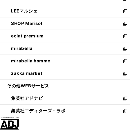
開
ウ
ン
ウ
し
LEEマルシェ
く
で
ド
ィ
い
新
開
ウ
ン
ウ
し
SHOP Marisol
く
で
ド
ィ
い
新
開
ウ
ン
ウ
し
eclat premium
く
で
ド
ィ
い
新
開
ウ
ン
ウ
し
mirabella
く
で
ド
ィ
い
新
開
ウ
ン
ウ
し
mirabella homme
く
で
ド
ィ
い
新
開
ウ
ン
ウ
し
zakka market
く
で
ド
ィ
い
新
開
ウ
ン
ウ
し
その他WEBサービス
く
で
ド
ィ
い
開
ウ
ン
ウ
集英社アドナビ
く
で
ド
ィ
新
開
ウ
ン
し
集英社エディターズ・ラボ
く
で
ド
い
新
開
ウ
ウ
し
く
で
ィ
い
開