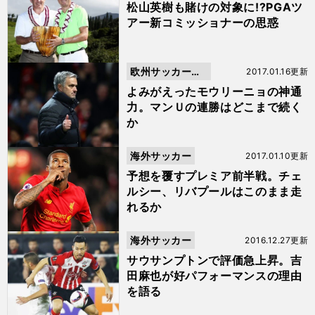
松山英樹も賭けの対象に!?PGAツ
アー新コミッショナーの思惑
欧州サッカーニ
2017.01.16更新
ュース
よみがえったモウリーニョの神通
力。マンＵの連勝はどこまで続く
か
海外サッカー
2017.01.10更新
予想を覆すプレミア前半戦。チェ
ルシー、リバプールはこのまま走
れるか
海外サッカー
2016.12.27更新
サウサンプトンで評価急上昇。吉
田麻也が好パフォーマンスの理由
を語る