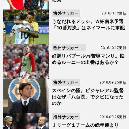
海外サッカー
2016.11.12更新
うなだれるメッシ。Ｗ杯南米予選
「10番対決」はネイマールに軍配
欧州サッカーニ
2016.10.17更新
ュース
好調リバプールvs苦境マンＵ。悩
めるルーニーの出番はあるか？
海外サッカー
2016.09.25更新
スペインの怪。ビジャレアル監督
はなぜ「八百長」でクビになった
のか
海外サッカー
2016.09.25更新
Ｊリーグ１チームの総年俸より