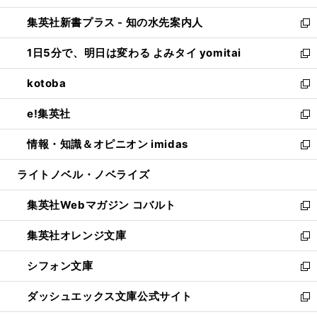
開
ン
ウ
し
集英社新書プラス - 知の水先案内人
く
ド
ィ
い
新
ウ
ン
ウ
し
1日5分で、明日は変わる よみタイ yomitai
で
ド
ィ
い
新
開
ウ
ン
ウ
し
kotoba
く
で
ド
ィ
い
新
開
ウ
ン
ウ
し
e!集英社
く
で
ド
ィ
い
新
開
ウ
ン
ウ
し
情報・知識＆オピニオン imidas
く
で
ド
ィ
い
新
開
ウ
ン
ウ
し
ライトノベル・ノベライズ
く
で
ド
ィ
い
開
ウ
ン
ウ
集英社Webマガジン コバルト
く
で
ド
ィ
新
開
ウ
ン
し
集英社オレンジ文庫
く
で
ド
い
新
開
ウ
ウ
し
シフォン文庫
く
で
ィ
い
新
開
ン
ウ
し
ダッシュエックス文庫公式サイト
く
ド
ィ
い
新
ウ
ン
ウ
し