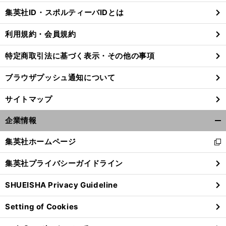
じ
集英社ID・スポルティーバIDとは
る
利用規約・会員規約
特定商取引法に基づく表示・その他の事項
ブラウザプッシュ通知について
サイトマップ
企業情報
開
く/
集英社ホームページ
新
閉
し
じ
集英社プライバシーガイドライン
い
る
ウ
SHUEISHA Privacy Guideline
ィ
ン
Setting of Cookies
ド
ウ