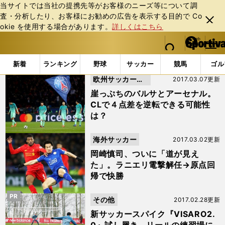
当サイトでは当社の提携先等がお客様のニーズ等について調
査・分析したり、お客様にお勧めの広告を表⽰する⽬的で Co
閉じ
okie を使⽤する場合があります。
詳しくはこちら
る
マイペ
web Sportiva (webスポルティーバ)
検索
メニュ
we
ー
「リバプール」の検索結果 (43ページ目)
b
ジ
新着
ランキング
野球
サッカー
競馬
ゴル
ス
欧州サッカーニ
2017.03.07更新
ポ
ル
ュース
崖っぷちのバルサとアーセナル。
テ
CLで４点差を逆転できる可能性
ィ
は？
ー
バ
海外サッカー
2017.03.02更新
岡崎慎司、ついに「道が見え
た」。ラニエリ電撃解任→原点回
帰で快勝
PR
その他
2017.02.28更新
新サッカースパイク『VISARO2.