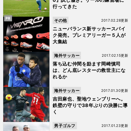
0』試し履き。リールの練習場に
行ってきた
PR
その他
2017.02.28更新
ニューバランス新サッカースパイ
ク発売。プレミアリーガー５人が
大集結
海外サッカー
2017.02.15更新
落ち込む仲間を励ます岡崎慎司
は、どん底レスターの救世主にな
れるか
海外サッカー
2017.01.30更新
吉田麻也、聖地ウェンブリーへ。
鉄壁の守りで38年ぶりの決勝に導
く
男子ゴルフ
2017.01.23更新