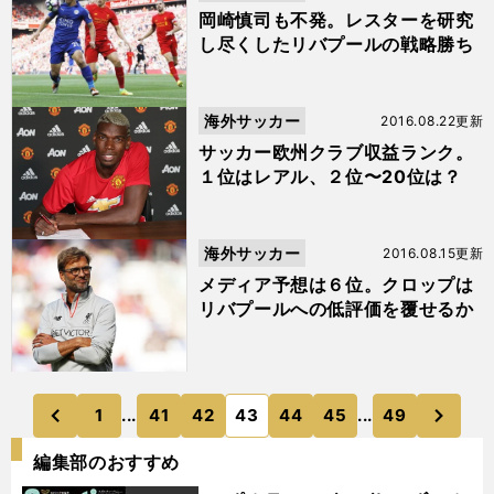
岡崎慎司も不発。レスターを研究
し尽くしたリバプールの戦略勝ち
海外サッカー
2016.08.22更新
サッカー欧州クラブ収益ランク。
１位はレアル、２位〜20位は？
海外サッカー
2016.08.15更新
メディア予想は６位。クロップは
リバプールへの低評価を覆せるか
次
1
...
41
42
43
44
45
...
49
のページへ
のページへ
前
編集部のおすすめ