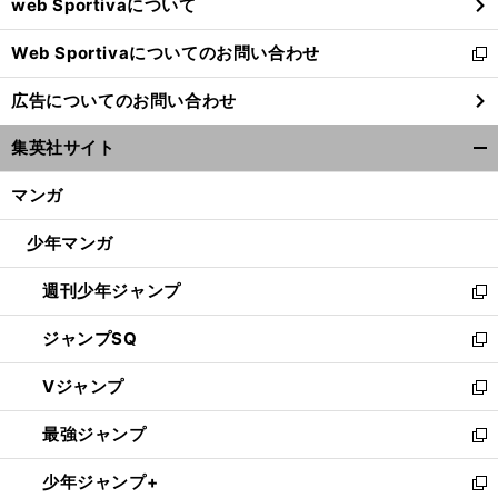
web Sportivaについて
で
開
Web Sportivaについてのお問い合わせ
く
新
し
広告についてのお問い合わせ
い
ウ
集英社サイト
ィ
開
ン
く/
マンガ
ド
閉
ウ
じ
少年マンガ
で
る
開
週刊少年ジャンプ
く
新
し
ジャンプSQ
い
新
ウ
し
Vジャンプ
ィ
い
新
ン
ウ
し
最強ジャンプ
ド
ィ
い
新
ウ
ン
ウ
し
少年ジャンプ+
で
ド
ィ
い
新