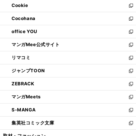
Cookie
く
で
ド
ィ
新
開
ウ
ン
し
Cocohana
く
で
ド
い
新
開
ウ
ウ
し
office YOU
く
で
ィ
い
新
開
ン
ウ
し
マンガMee公式サイト
く
ド
ィ
い
新
ウ
ン
ウ
し
リマコミ
で
ド
ィ
い
新
開
ウ
ン
ウ
し
ジャンプTOON
く
で
ド
ィ
い
新
開
ウ
ン
ウ
し
ZEBRACK
く
で
ド
ィ
い
新
開
ウ
ン
ウ
し
マンガMeets
く
で
ド
ィ
い
新
開
ウ
ン
ウ
し
S-MANGA
く
で
ド
ィ
い
新
開
ウ
ン
ウ
し
集英社コミック文庫
く
で
ド
ィ
い
新
開
ウ
ン
ウ
し
取材・ファッション
く