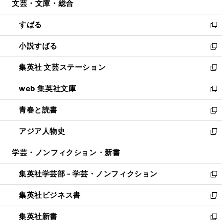
文芸・文庫・総合
く
で
ド
ィ
開
ウ
ン
すばる
く
で
ド
新
開
ウ
し
小説すばる
く
で
い
新
開
ウ
し
集英社 文芸ステーション
く
ィ
い
新
ン
ウ
し
web 集英社文庫
ド
ィ
い
新
ウ
ン
ウ
し
青春と読書
で
ド
ィ
い
新
開
ウ
ン
ウ
し
アジア人物史
く
で
ド
ィ
い
新
開
ウ
ン
ウ
し
学芸・ノンフィクション・新書
く
で
ド
ィ
い
開
ウ
ン
ウ
集英社学芸部 - 学芸・ノンフィクション
く
で
ド
ィ
新
開
ウ
ン
し
集英社ビジネス書
く
で
ド
い
新
開
ウ
ウ
し
集英社新書
く
で
ィ
い
新