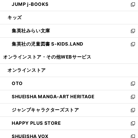
JUMP j-BOOKS
で
ド
ィ
い
新
開
ウ
ン
ウ
し
キッズ
く
で
ド
ィ
い
開
ウ
ン
ウ
集英社みらい文庫
く
で
ド
ィ
新
開
ウ
ン
し
集英社の児童図書 S-KIDS.LAND
く
で
ド
い
新
開
ウ
ウ
し
オンラインストア・
その他WEBサービス
く
で
ィ
い
開
ン
ウ
オンラインストア
く
ド
ィ
ウ
ン
OTO
で
ド
新
開
ウ
し
SHUEISHA MANGA-ART HERITAGE
く
で
い
新
開
ウ
し
ジャンプキャラクターズストア
く
ィ
い
新
ン
ウ
し
HAPPY PLUS STORE
ド
ィ
い
新
ウ
ン
ウ
し
SHUEISHA VOX
で
ド
ィ
い
新