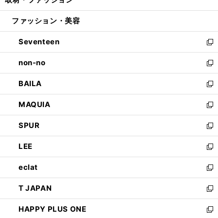
で
ド
ィ
い
開
ウ
ン
ウ
ファッション・美容
く
で
ド
ィ
開
ウ
ン
Seventeen
く
で
ド
新
開
ウ
し
non-no
く
で
い
新
開
ウ
し
BAILA
く
ィ
い
新
ン
ウ
し
MAQUIA
ド
ィ
い
新
ウ
ン
ウ
し
SPUR
で
ド
ィ
い
新
開
ウ
ン
ウ
し
LEE
く
で
ド
ィ
い
新
開
ウ
ン
ウ
し
eclat
く
で
ド
ィ
い
新
開
ウ
ン
ウ
し
T JAPAN
く
で
ド
ィ
い
新
開
ウ
ン
ウ
し
HAPPY PLUS ONE
く
で
ド
ィ
い
新