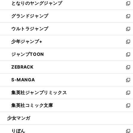
となりのヤングジャンプ
く
ド
ィ
い
新
ウ
ン
ウ
し
グランドジャンプ
で
ド
ィ
い
新
開
ウ
ン
ウ
し
ウルトラジャンプ
く
で
ド
ィ
い
新
開
ウ
ン
ウ
し
少年ジャンプ+
く
で
ド
ィ
い
新
開
ウ
ン
ウ
し
ジャンプTOON
く
で
ド
ィ
い
新
開
ウ
ン
ウ
し
ZEBRACK
く
で
ド
ィ
い
新
開
ウ
ン
ウ
し
S-MANGA
く
で
ド
ィ
い
新
開
ウ
ン
ウ
し
集英社ジャンプリミックス
く
で
ド
ィ
い
新
開
ウ
ン
ウ
し
集英社コミック文庫
く
で
ド
ィ
い
新
開
ウ
ン
ウ
し
少女マンガ
く
で
ド
ィ
い
開
ウ
ン
ウ
りぼん
く
で
ド
ィ
新