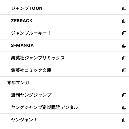
開
ウ
ン
ウ
し
ジャンプTOON
く
で
ド
ィ
い
新
開
ウ
ン
ウ
し
ZEBRACK
く
で
ド
ィ
い
新
開
ウ
ン
ウ
し
ジャンプルーキー！
く
で
ド
ィ
い
新
開
ウ
ン
ウ
し
S-MANGA
く
で
ド
ィ
い
新
開
ウ
ン
ウ
し
集英社ジャンプリミックス
く
で
ド
ィ
い
新
開
ウ
ン
ウ
し
集英社コミック文庫
く
で
ド
ィ
い
新
開
ウ
ン
ウ
し
青年マンガ
く
で
ド
ィ
い
開
ウ
ン
ウ
週刊ヤングジャンプ
く
で
ド
ィ
新
開
ウ
ン
し
ヤングジャンプ定期購読デジタル
く
で
ド
い
新
開
ウ
ウ
し
ヤンジャン！
く
で
ィ
い
新
開
ン
ウ
し