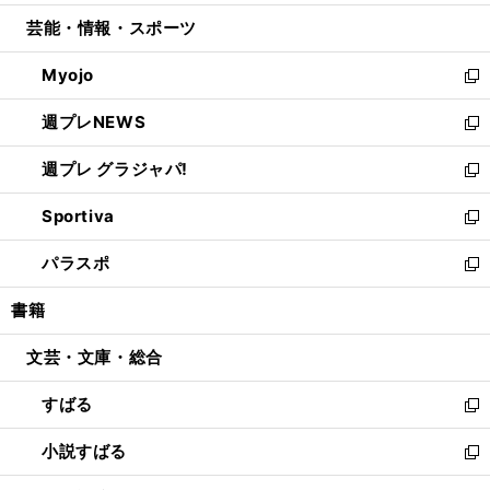
開
ウ
ン
ウ
し
芸能・情報・スポーツ
く
で
ド
ィ
い
開
ウ
ン
ウ
Myojo
く
で
ド
ィ
新
開
ウ
ン
し
週プレNEWS
く
で
ド
い
新
開
ウ
ウ
し
週プレ グラジャパ!
く
で
ィ
い
新
開
ン
ウ
し
Sportiva
く
ド
ィ
い
新
ウ
ン
ウ
し
パラスポ
で
ド
ィ
い
新
開
ウ
ン
ウ
し
書籍
く
で
ド
ィ
い
開
ウ
ン
ウ
文芸・文庫・総合
く
で
ド
ィ
開
ウ
ン
すばる
く
で
ド
新
開
ウ
し
小説すばる
く
で
い
新
開
ウ
し