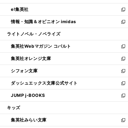
開
ウ
ン
ウ
し
e!集英社
く
で
ド
ィ
い
新
開
ウ
ン
ウ
し
情報・知識＆オピニオン imidas
く
で
ド
ィ
い
新
開
ウ
ン
ウ
し
ライトノベル・ノベライズ
く
で
ド
ィ
い
開
ウ
ン
ウ
集英社Webマガジン コバルト
く
で
ド
ィ
新
開
ウ
ン
し
集英社オレンジ文庫
く
で
ド
い
新
開
ウ
ウ
し
シフォン文庫
く
で
ィ
い
新
開
ン
ウ
し
ダッシュエックス文庫公式サイト
く
ド
ィ
い
新
ウ
ン
ウ
し
JUMP j-BOOKS
で
ド
ィ
い
新
開
ウ
ン
ウ
し
キッズ
く
で
ド
ィ
い
開
ウ
ン
ウ
集英社みらい文庫
く
で
ド
ィ
新
開
ウ
ン
し