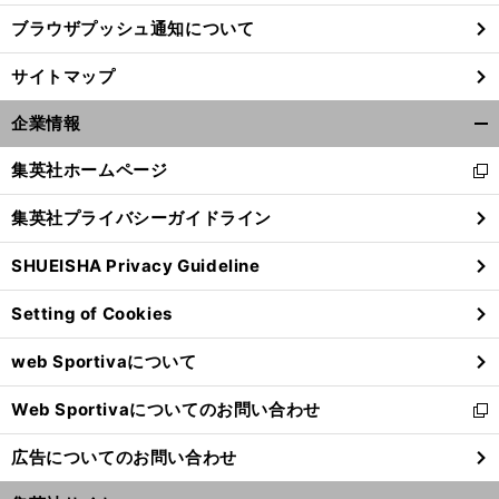
ブラウザプッシュ通知について
サイトマップ
企業情報
開
く/
集英社ホームページ
新
閉
し
じ
集英社プライバシーガイドライン
い
る
ウ
SHUEISHA Privacy Guideline
ィ
ン
Setting of Cookies
ド
ウ
web Sportivaについて
で
開
Web Sportivaについてのお問い合わせ
く
新
し
広告についてのお問い合わせ
い
ウ