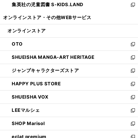
集英社の児童図書 S-KIDS.LAND
く
で
ド
い
新
開
ウ
ウ
し
オンラインストア・
その他WEBサービス
く
で
ィ
い
開
ン
ウ
オンラインストア
く
ド
ィ
ウ
ン
OTO
で
ド
新
開
ウ
し
SHUEISHA MANGA-ART HERITAGE
く
で
い
新
開
ウ
し
ジャンプキャラクターズストア
く
ィ
い
新
ン
ウ
し
HAPPY PLUS STORE
ド
ィ
い
新
ウ
ン
ウ
し
SHUEISHA VOX
で
ド
ィ
い
新
開
ウ
ン
ウ
し
LEEマルシェ
く
で
ド
ィ
い
新
開
ウ
ン
ウ
し
SHOP Marisol
く
で
ド
ィ
い
新
開
ウ
ン
ウ
し
eclat premium
く
で
ド
ィ
い