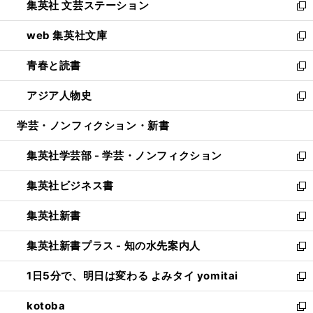
集英社 文芸ステーション
く
ィ
い
新
ン
ウ
し
web 集英社文庫
ド
ィ
い
新
ウ
ン
ウ
し
青春と読書
で
ド
ィ
い
新
開
ウ
ン
ウ
し
アジア人物史
く
で
ド
ィ
い
新
開
ウ
ン
ウ
し
学芸・ノンフィクション・新書
く
で
ド
ィ
い
開
ウ
ン
ウ
集英社学芸部 - 学芸・ノンフィクション
く
で
ド
ィ
新
開
ウ
ン
し
集英社ビジネス書
く
で
ド
い
新
開
ウ
ウ
し
集英社新書
く
で
ィ
い
新
開
ン
ウ
し
集英社新書プラス - 知の水先案内人
く
ド
ィ
い
新
ウ
ン
ウ
し
1日5分で、明日は変わる よみタイ yomitai
で
ド
ィ
い
新
開
ウ
ン
ウ
し
kotoba
く
で
ド
ィ
い
新