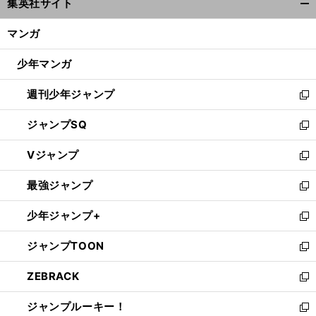
集英社サイト
ィ
開
ン
く/
マンガ
ド
閉
ウ
じ
少年マンガ
で
る
開
週刊少年ジャンプ
く
新
し
ジャンプSQ
い
新
ウ
し
Vジャンプ
ィ
い
新
ン
ウ
し
最強ジャンプ
ド
ィ
い
新
ウ
ン
ウ
し
少年ジャンプ+
で
ド
ィ
い
新
開
ウ
ン
ウ
し
ジャンプTOON
く
で
ド
ィ
い
新
開
ウ
ン
ウ
し
ZEBRACK
く
で
ド
ィ
い
新
開
ウ
ン
ウ
し
ジャンプルーキー！
く
で
ド
ィ
い
新