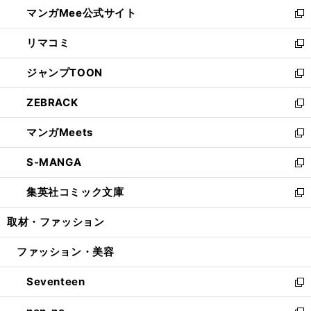
ウ
し
マンガMee公式サイト
く
ド
ィ
い
新
ウ
ン
ウ
し
リマコミ
で
ド
ィ
い
新
開
ウ
ン
ウ
し
ジャンプTOON
く
で
ド
ィ
い
新
開
ウ
ン
ウ
し
ZEBRACK
く
で
ド
ィ
い
新
開
ウ
ン
ウ
し
マンガMeets
く
で
ド
ィ
い
新
開
ウ
ン
ウ
し
S-MANGA
く
で
ド
ィ
い
新
開
ウ
ン
ウ
し
集英社コミック文庫
く
で
ド
ィ
い
新
開
ウ
ン
ウ
し
取材・ファッション
く
で
ド
ィ
い
開
ウ
ン
ウ
ファッション・美容
く
で
ド
ィ
開
ウ
ン
Seventeen
く
で
ド
新
開
ウ
し