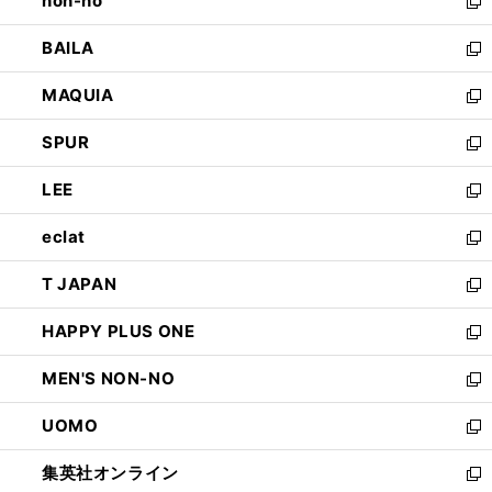
non-no
く
で
い
新
開
ウ
し
BAILA
く
ィ
い
新
ン
ウ
し
MAQUIA
ド
ィ
い
新
ウ
ン
ウ
し
SPUR
で
ド
ィ
い
新
開
ウ
ン
ウ
し
LEE
く
で
ド
ィ
い
新
開
ウ
ン
ウ
し
eclat
く
で
ド
ィ
い
新
開
ウ
ン
ウ
し
T JAPAN
く
で
ド
ィ
い
新
開
ウ
ン
ウ
し
HAPPY PLUS ONE
く
で
ド
ィ
い
新
開
ウ
ン
ウ
し
MEN'S NON-NO
く
で
ド
ィ
い
新
開
ウ
ン
ウ
し
UOMO
く
で
ド
ィ
い
新
開
ウ
ン
ウ
し
集英社オンライン
く
で
ド
ィ
い
新