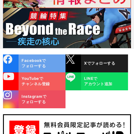
cebo
X
Facebookで
Xでフォローする
ok
フォローする
uTube
LINE
YouTubeで
LINEで
チャンネル登録
アカウント追加
stagra
Instagramで
m
フォローする