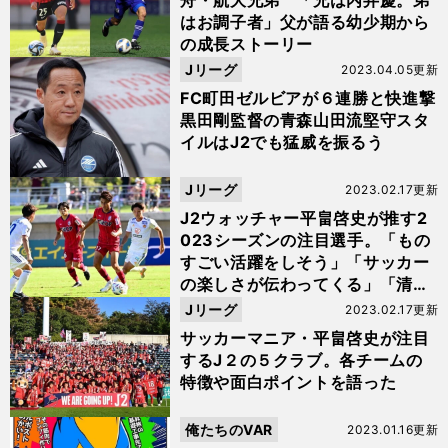
舟・航大兄弟 「兄は内弁慶。弟
はお調子者」父が語る幼少期から
の成長ストーリー
Jリーグ
2023.04.05更新
FC町田ゼルビアが６連勝と快進撃
黒田剛監督の青森山田流堅守スタ
イルはJ2でも猛威を振るう
Jリーグ
2023.02.17更新
J2ウォッチャー平畠啓史が推す2
023シーズンの注目選手。「もの
すごい活躍をしそう」「サッカー
の楽しさが伝わってくる」「清水
のモドリッチ」ら７人
Jリーグ
2023.02.17更新
サッカーマニア・平畠啓史が注目
するJ２の５クラブ。各チームの
特徴や面白ポイントを語った
俺たちのVAR
2023.01.16更新