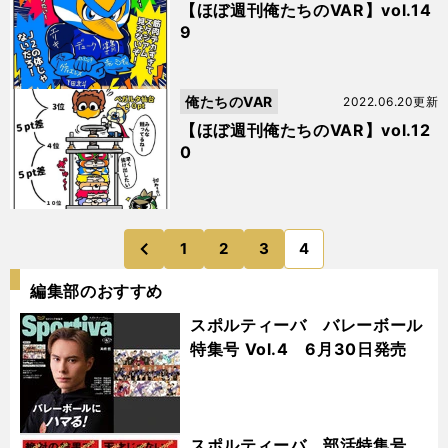
【ほぼ週刊俺たちのVAR】vol.14
9
俺たちのVAR
2022.06.20更新
【ほぼ週刊俺たちのVAR】vol.12
0
1
2
3
4
のページへ
前
編集部のおすすめ
スポルティーバ バレーボール
特集号 Vol.4 6月30日発売
スポルティーバ 部活特集号