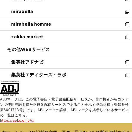
新
開
ウ
ン
ウ
し
mirabella
く
で
ド
ィ
い
新
開
ウ
ン
ウ
し
mirabella homme
く
で
ド
ィ
い
新
開
ウ
ン
ウ
し
zakka market
く
で
ド
ィ
い
新
開
ウ
ン
ウ
し
その他WEBサービス
く
で
ド
ィ
い
開
ウ
ン
ウ
集英社アドナビ
く
で
ド
ィ
新
開
ウ
ン
し
集英社エディターズ・ラボ
く
で
ド
い
新
開
ウ
ウ
し
く
で
ィ
い
開
ン
ウ
ABJマークは、この電子書店・電子書籍配信サービスが、著作権者からコンテ
く
ド
ィ
ンツ使用許諾を得た正規版配信サービスであることを示す登録商標（登録番号
ウ
ン
第6091713号）です。ABJマークの詳細、ABJマークを掲示しているサービス
で
ド
の一覧はこちら。
開
ウ
https://aebs.or.jp/
新
く
で
し
い
開