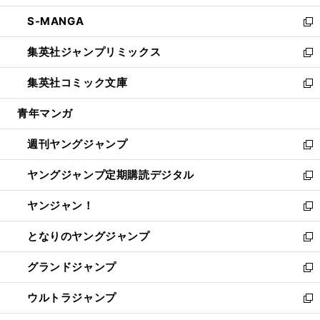
開
ウ
ン
ウ
し
S-MANGA
く
で
ド
ィ
い
新
開
ウ
ン
ウ
し
集英社ジャンプリミックス
く
で
ド
ィ
い
新
開
ウ
ン
ウ
し
集英社コミック文庫
く
で
ド
ィ
い
新
開
ウ
ン
ウ
し
青年マンガ
く
で
ド
ィ
い
開
ウ
ン
ウ
週刊ヤングジャンプ
く
で
ド
ィ
新
開
ウ
ン
し
ヤングジャンプ定期購読デジタル
く
で
ド
い
新
開
ウ
ウ
し
ヤンジャン！
く
で
ィ
い
新
開
ン
ウ
し
となりのヤングジャンプ
く
ド
ィ
い
新
ウ
ン
ウ
し
グランドジャンプ
で
ド
ィ
い
新
開
ウ
ン
ウ
し
ウルトラジャンプ
く
で
ド
ィ
い
新
開
ウ
ン
ウ
し