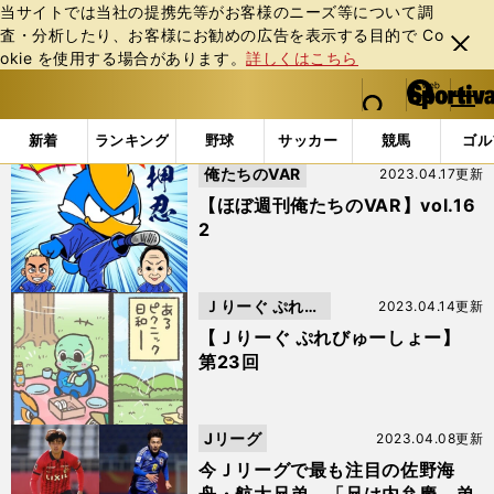
当サイトでは当社の提携先等がお客様のニーズ等について調
査・分析したり、お客様にお勧めの広告を表⽰する⽬的で Co
閉じ
okie を使⽤する場合があります。
詳しくはこちら
る
マイペ
web Sportiva (webスポルティーバ)
検索
メニュ
we
ー
「#FC町田ゼルビア」の最新ニュース・ 情報 (4ページ目)
b
ジ
新着
ランキング
野球
サッカー
競馬
ゴル
ス
俺たちのVAR
2023.04.17更新
ポ
ル
【ほぼ週刊俺たちのVAR】vol.16
テ
2
ィ
ー
バ
Ｊりーぐ ぷれび
2023.04.14更新
ゅーしょー
【Ｊりーぐ ぷれびゅーしょー】
第23回
Jリーグ
2023.04.08更新
今Ｊリーグで最も注目の佐野海