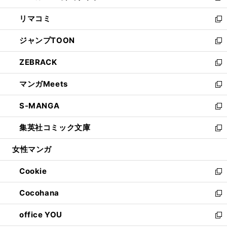
ウ
ン
ウ
し
リマコミ
で
ド
ィ
い
新
開
ウ
ン
ウ
し
ジャンプTOON
く
で
ド
ィ
い
新
開
ウ
ン
ウ
し
ZEBRACK
く
で
ド
ィ
い
新
開
ウ
ン
ウ
し
マンガMeets
く
で
ド
ィ
い
新
開
ウ
ン
ウ
し
S-MANGA
く
で
ド
ィ
い
新
開
ウ
ン
ウ
し
集英社コミック文庫
く
で
ド
ィ
い
新
開
ウ
ン
ウ
し
女性マンガ
く
で
ド
ィ
い
開
ウ
ン
ウ
Cookie
く
で
ド
ィ
新
開
ウ
ン
し
Cocohana
く
で
ド
い
新
開
ウ
ウ
し
office YOU
く
で
ィ
い
新
開
ン