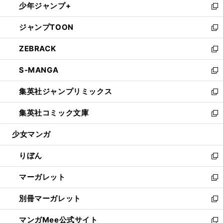
少年ジャンプ+
く
で
ド
ィ
い
新
開
ウ
ン
ウ
し
ジャンプTOON
く
で
ド
ィ
い
新
開
ウ
ン
ウ
し
ZEBRACK
く
で
ド
ィ
い
新
開
ウ
ン
ウ
し
S-MANGA
く
で
ド
ィ
い
新
開
ウ
ン
ウ
し
集英社ジャンプリミックス
く
で
ド
ィ
い
新
開
ウ
ン
ウ
し
集英社コミック文庫
く
で
ド
ィ
い
新
開
ウ
ン
ウ
し
少女マンガ
く
で
ド
ィ
い
開
ウ
ン
ウ
りぼん
く
で
ド
ィ
新
開
ウ
ン
し
マーガレット
く
で
ド
い
新
開
ウ
ウ
し
別冊マーガレット
く
で
ィ
い
新
開
ン
ウ
し
マンガMee公式サイト
く
ド
ィ
い
新