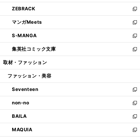
開
ウ
ン
ウ
し
ZEBRACK
く
で
ド
ィ
い
新
開
ウ
ン
ウ
し
マンガMeets
く
で
ド
ィ
い
新
開
ウ
ン
ウ
し
S-MANGA
く
で
ド
ィ
い
新
開
ウ
ン
ウ
し
集英社コミック文庫
く
で
ド
ィ
い
新
開
ウ
ン
ウ
し
取材・ファッション
く
で
ド
ィ
い
開
ウ
ン
ウ
ファッション・美容
く
で
ド
ィ
開
ウ
ン
Seventeen
く
で
ド
新
開
ウ
し
non-no
く
で
い
新
開
ウ
し
BAILA
く
ィ
い
新
ン
ウ
し
MAQUIA
ド
ィ
い
新
ウ
ン
ウ
し