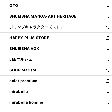
ウ
ン
OTO
で
ド
新
開
ウ
し
SHUEISHA MANGA-ART HERITAGE
く
で
い
新
開
ウ
し
ジャンプキャラクターズストア
く
ィ
い
新
ン
ウ
し
HAPPY PLUS STORE
ド
ィ
い
新
ウ
ン
ウ
し
SHUEISHA VOX
で
ド
ィ
い
新
開
ウ
ン
ウ
し
LEEマルシェ
く
で
ド
ィ
い
新
開
ウ
ン
ウ
し
SHOP Marisol
く
で
ド
ィ
い
新
開
ウ
ン
ウ
し
eclat premium
く
で
ド
ィ
い
新
開
ウ
ン
ウ
し
mirabella
く
で
ド
ィ
い
新
開
ウ
ン
ウ
し
mirabella homme
く
で
ド
ィ
い
新
開
ウ
ン
ウ
し