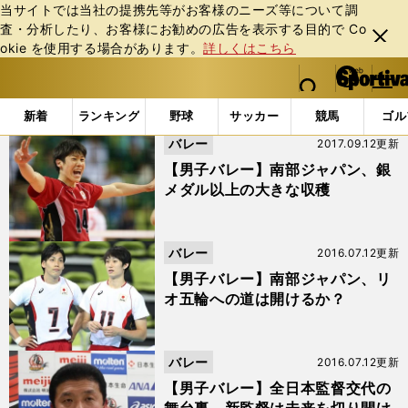
当サイトでは当社の提携先等がお客様のニーズ等について調
査・分析したり、お客様にお勧めの広告を表⽰する⽬的で Co
閉じ
okie を使⽤する場合があります。
詳しくはこちら
る
マイペ
web Sportiva (webスポルティーバ)
検索
メニュ
we
ー
「清水邦広」の検索結果 (4ページ目)
b
ジ
新着
ランキング
野球
サッカー
競馬
ゴル
ス
バレー
2017.09.12更新
ポ
ル
【男子バレー】南部ジャパン、銀
テ
メダル以上の大きな収穫
ィ
ー
バ
バレー
2016.07.12更新
【男子バレー】南部ジャパン、リ
オ五輪への道は開けるか？
バレー
2016.07.12更新
【男子バレー】全日本監督交代の