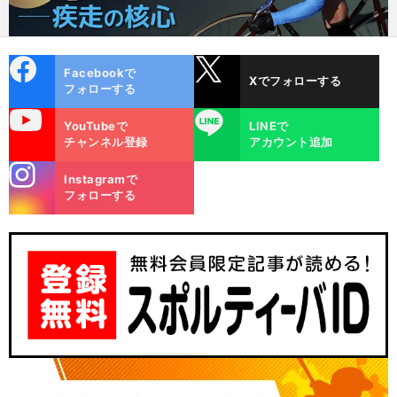
cebo
X
Facebookで
Xでフォローする
ok
フォローする
uTube
LINE
YouTubeで
LINEで
チャンネル登録
アカウント追加
stagra
Instagramで
m
フォローする