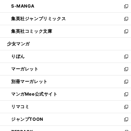
ウ
ン
ウ
し
S-MANGA
く
で
ド
ィ
い
新
開
ウ
ン
ウ
し
集英社ジャンプリミックス
く
で
ド
ィ
い
新
開
ウ
ン
ウ
し
集英社コミック文庫
く
で
ド
ィ
い
新
開
ウ
ン
ウ
し
少女マンガ
く
で
ド
ィ
い
開
ウ
ン
ウ
りぼん
く
で
ド
ィ
新
開
ウ
ン
し
マーガレット
く
で
ド
い
新
開
ウ
ウ
し
別冊マーガレット
く
で
ィ
い
新
開
ン
ウ
し
マンガMee公式サイト
く
ド
ィ
い
新
ウ
ン
ウ
し
リマコミ
で
ド
ィ
い
新
開
ウ
ン
ウ
し
ジャンプTOON
く
で
ド
ィ
い
新
開
ウ
ン
ウ
し