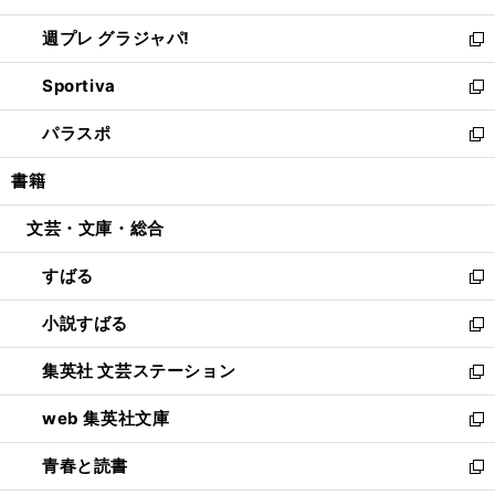
開
ウ
ウ
し
週プレ グラジャパ!
く
で
ィ
い
新
開
ン
ウ
し
Sportiva
く
ド
ィ
い
新
ウ
ン
ウ
し
パラスポ
で
ド
ィ
い
新
開
ウ
ン
ウ
し
書籍
く
で
ド
ィ
い
開
ウ
ン
ウ
文芸・文庫・総合
く
で
ド
ィ
開
ウ
ン
すばる
く
で
ド
新
開
ウ
し
小説すばる
く
で
い
新
開
ウ
し
集英社 文芸ステーション
く
ィ
い
新
ン
ウ
し
web 集英社文庫
ド
ィ
い
新
ウ
ン
ウ
し
青春と読書
で
ド
ィ
い
新
開
ウ
ン
ウ
し