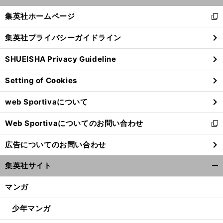
開
く/
集英社ホームページ
新
閉
し
じ
集英社プライバシーガイドライン
い
る
ウ
SHUEISHA Privacy Guideline
ィ
ン
Setting of Cookies
ド
ウ
web Sportivaについて
で
開
Web Sportivaについてのお問い合わせ
く
新
し
広告についてのお問い合わせ
い
ウ
集英社サイト
ィ
開
ン
く/
マンガ
ド
閉
ウ
じ
少年マンガ
で
る
開