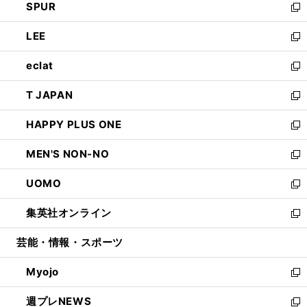
SPUR
で
ド
ィ
い
新
開
ウ
ン
ウ
し
LEE
く
で
ド
ィ
い
新
開
ウ
ン
ウ
し
eclat
く
で
ド
ィ
い
新
開
ウ
ン
ウ
し
T JAPAN
く
で
ド
ィ
い
新
開
ウ
ン
ウ
し
HAPPY PLUS ONE
く
で
ド
ィ
い
新
開
ウ
ン
ウ
し
MEN'S NON-NO
く
で
ド
ィ
い
新
開
ウ
ン
ウ
し
UOMO
く
で
ド
ィ
い
新
開
ウ
ン
ウ
し
集英社オンライン
く
で
ド
ィ
い
新
開
ウ
ン
ウ
し
芸能・情報・スポーツ
く
で
ド
ィ
い
開
ウ
ン
ウ
Myojo
く
で
ド
ィ
新
開
ウ
ン
し
週プレNEWS
く
で
ド
い
新