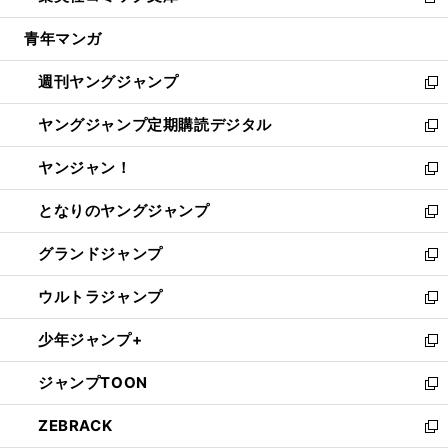
新
開
ウ
ン
ウ
し
青年マンガ
く
で
ド
ィ
い
開
ウ
ン
ウ
週刊ヤングジャンプ
く
で
ド
ィ
新
開
ウ
ン
し
ヤングジャンプ定期購読デジタル
く
で
ド
い
新
開
ウ
ウ
し
ヤンジャン！
く
で
ィ
い
新
開
ン
ウ
し
となりのヤングジャンプ
く
ド
ィ
い
新
ウ
ン
ウ
し
グランドジャンプ
で
ド
ィ
い
新
開
ウ
ン
ウ
し
ウルトラジャンプ
く
で
ド
ィ
い
新
開
ウ
ン
ウ
し
少年ジャンプ+
く
で
ド
ィ
い
新
開
ウ
ン
ウ
し
ジャンプTOON
く
で
ド
ィ
い
新
開
ウ
ン
ウ
し
ZEBRACK
く
で
ド
ィ
い
新
開