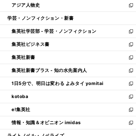
アジア人物史
く
で
ド
ィ
い
新
開
ウ
ン
ウ
し
学芸・ノンフィクション・新書
く
で
ド
ィ
い
開
ウ
ン
ウ
集英社学芸部 - 学芸・ノンフィクション
く
で
ド
ィ
新
開
ウ
ン
し
集英社ビジネス書
く
で
ド
い
新
開
ウ
ウ
し
集英社新書
く
で
ィ
い
新
開
ン
ウ
し
集英社新書プラス - 知の水先案内人
く
ド
ィ
い
新
ウ
ン
ウ
し
1日5分で、明日は変わる よみタイ yomitai
で
ド
ィ
い
新
開
ウ
ン
ウ
し
kotoba
く
で
ド
ィ
い
新
開
ウ
ン
ウ
し
e!集英社
く
で
ド
ィ
い
新
開
ウ
ン
ウ
し
情報・知識＆オピニオン imidas
く
で
ド
ィ
い
新
開
ウ
ン
ウ
し
ライトノベル・ノベライズ
く
で