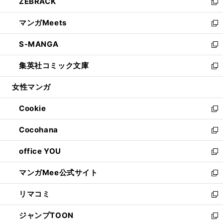
ZEBRACK
く
で
ド
ィ
い
新
開
ウ
ン
ウ
し
マンガMeets
く
で
ド
ィ
い
新
開
ウ
ン
ウ
し
S-MANGA
く
で
ド
ィ
い
新
開
ウ
ン
ウ
し
集英社コミック文庫
く
で
ド
ィ
い
新
開
ウ
ン
ウ
し
女性マンガ
く
で
ド
ィ
い
開
ウ
ン
ウ
Cookie
く
で
ド
ィ
新
開
ウ
ン
し
Cocohana
く
で
ド
い
新
開
ウ
ウ
し
office YOU
く
で
ィ
い
新
開
ン
ウ
し
マンガMee公式サイト
く
ド
ィ
い
新
ウ
ン
ウ
し
リマコミ
で
ド
ィ
い
新
開
ウ
ン
ウ
し
ジャンプTOON
く
で
ド
ィ
い
新