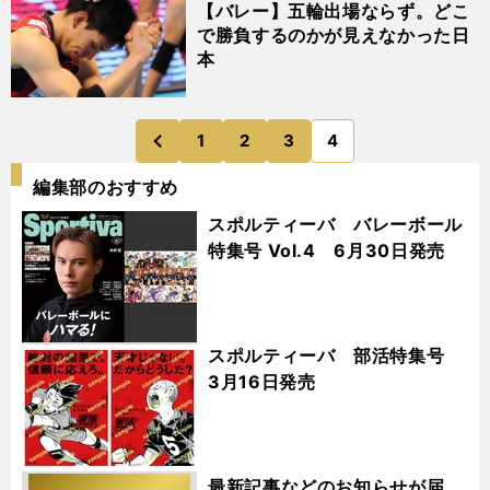
【バレー】五輪出場ならず。どこ
で勝負するのかが見えなかった日
本
1
2
3
4
のページへ
前
編集部のおすすめ
スポルティーバ バレーボール
特集号 Vol.4 6月30日発売
スポルティーバ 部活特集号
3月16日発売
最新記事などのお知らせが届