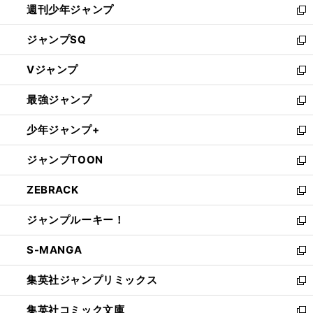
週刊少年ジャンプ
く
新
し
ジャンプSQ
い
新
ウ
し
Vジャンプ
ィ
い
新
ン
ウ
し
最強ジャンプ
ド
ィ
い
新
ウ
ン
ウ
し
少年ジャンプ+
で
ド
ィ
い
新
開
ウ
ン
ウ
し
ジャンプTOON
く
で
ド
ィ
い
新
開
ウ
ン
ウ
し
ZEBRACK
く
で
ド
ィ
い
新
開
ウ
ン
ウ
し
ジャンプルーキー！
く
で
ド
ィ
い
新
開
ウ
ン
ウ
し
S-MANGA
く
で
ド
ィ
い
新
開
ウ
ン
ウ
し
集英社ジャンプリミックス
く
で
ド
ィ
い
新
開
ウ
ン
ウ
し
集英社コミック文庫
く
で
ド
ィ
い