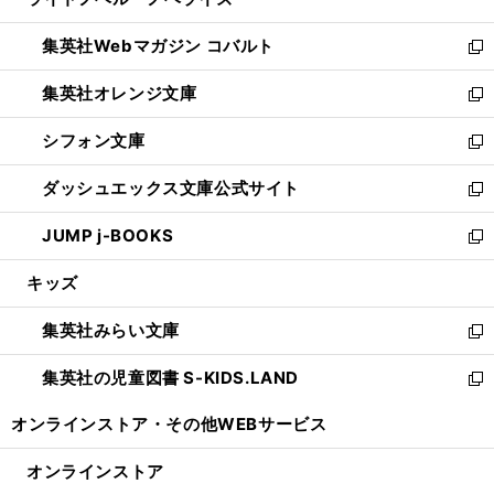
ド
ィ
い
開
ウ
ン
ウ
集英社Webマガジン コバルト
く
で
ド
ィ
新
開
ウ
ン
し
集英社オレンジ文庫
く
で
ド
い
新
開
ウ
ウ
し
シフォン文庫
く
で
ィ
い
新
開
ン
ウ
し
ダッシュエックス文庫公式サイト
く
ド
ィ
い
新
ウ
ン
ウ
し
JUMP j-BOOKS
で
ド
ィ
い
新
開
ウ
ン
ウ
し
キッズ
く
で
ド
ィ
い
開
ウ
ン
ウ
集英社みらい文庫
く
で
ド
ィ
新
開
ウ
ン
し
集英社の児童図書 S-KIDS.LAND
く
で
ド
い
新
開
ウ
ウ
し
オンラインストア・
その他WEBサービス
く
で
ィ
い
開
ン
ウ
オンラインストア
く
ド
ィ