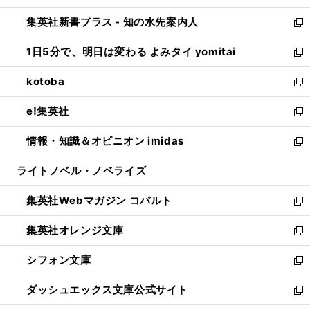
開
ン
ウ
し
集英社新書プラス - 知の水先案内人
く
ド
ィ
い
新
ウ
ン
ウ
し
1日5分で、明日は変わる よみタイ yomitai
で
ド
ィ
い
新
開
ウ
ン
ウ
し
kotoba
く
で
ド
ィ
い
新
開
ウ
ン
ウ
し
e!集英社
く
で
ド
ィ
い
新
開
ウ
ン
ウ
し
情報・知識＆オピニオン imidas
く
で
ド
ィ
い
新
開
ウ
ン
ウ
し
ライトノベル・ノベライズ
く
で
ド
ィ
い
開
ウ
ン
ウ
集英社Webマガジン コバルト
く
で
ド
ィ
新
開
ウ
ン
し
集英社オレンジ文庫
く
で
ド
い
新
開
ウ
ウ
し
シフォン文庫
く
で
ィ
い
新
開
ン
ウ
し
ダッシュエックス文庫公式サイト
く
ド
ィ
い
新
ウ
ン
ウ
し