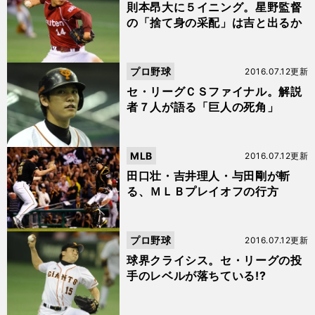
則本昂大に５イニング。星野監督
の「捨て身の采配」は吉と出るか
プロ野球
2016.07.12更新
セ・リーグＣＳファイナル。解説
者７人が語る「巨人の死角」
MLB
2016.07.12更新
田口壮・吉井理人・与田剛が斬
る、ＭＬＢプレイオフの行方
プロ野球
2016.07.12更新
球界クライシス。セ・リーグの投
手のレベルが落ちている!?