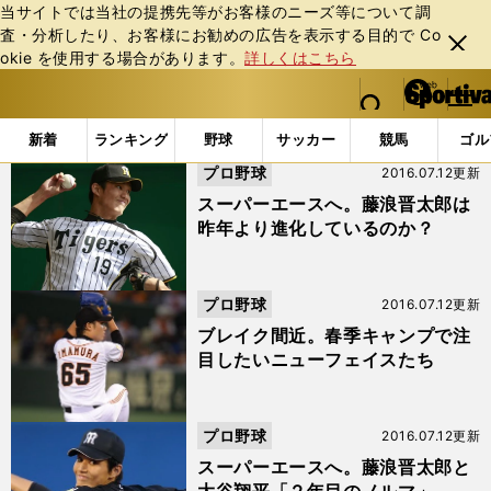
当サイトでは当社の提携先等がお客様のニーズ等について調
査・分析したり、お客様にお勧めの広告を表⽰する⽬的で Co
閉じ
okie を使⽤する場合があります。
詳しくはこちら
る
マイペ
web Sportiva (webスポルティーバ)
検索
メニュ
we
ー
「与田剛」の検索結果 (4ページ目)
b
ジ
新着
ランキング
野球
サッカー
競馬
ゴル
ス
プロ野球
2016.07.12更新
ポ
ル
スーパーエースへ。藤浪晋太郎は
テ
昨年より進化しているのか？
ィ
ー
バ
プロ野球
2016.07.12更新
ブレイク間近。春季キャンプで注
目したいニューフェイスたち
プロ野球
2016.07.12更新
スーパーエースへ。藤浪晋太郎と