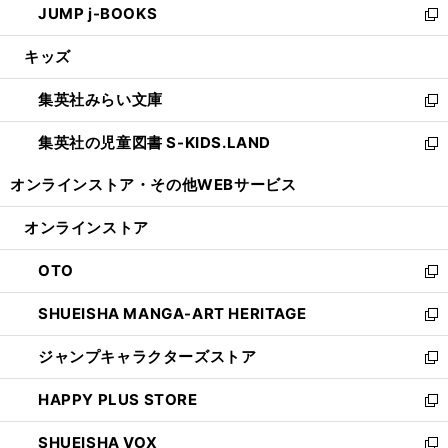
JUMP j-BOOKS
で
ド
ィ
い
新
開
ウ
ン
ウ
し
キッズ
く
で
ド
ィ
い
開
ウ
ン
ウ
集英社みらい文庫
く
で
ド
ィ
新
開
ウ
ン
し
集英社の児童図書 S-KIDS.LAND
く
で
ド
い
新
開
ウ
ウ
し
オンラインストア・
その他WEBサービス
く
で
ィ
い
開
ン
ウ
オンラインストア
く
ド
ィ
ウ
ン
OTO
で
ド
新
開
ウ
し
SHUEISHA MANGA-ART HERITAGE
く
で
い
新
開
ウ
し
ジャンプキャラクターズストア
く
ィ
い
新
ン
ウ
し
HAPPY PLUS STORE
ド
ィ
い
新
ウ
ン
ウ
し
SHUEISHA VOX
で
ド
ィ
い
新