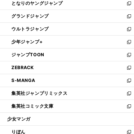
となりのヤングジャンプ
く
ド
ィ
い
新
ウ
ン
ウ
し
グランドジャンプ
で
ド
ィ
い
新
開
ウ
ン
ウ
し
ウルトラジャンプ
く
で
ド
ィ
い
新
開
ウ
ン
ウ
し
少年ジャンプ+
く
で
ド
ィ
い
新
開
ウ
ン
ウ
し
ジャンプTOON
く
で
ド
ィ
い
新
開
ウ
ン
ウ
し
ZEBRACK
く
で
ド
ィ
い
新
開
ウ
ン
ウ
し
S-MANGA
く
で
ド
ィ
い
新
開
ウ
ン
ウ
し
集英社ジャンプリミックス
く
で
ド
ィ
い
新
開
ウ
ン
ウ
し
集英社コミック文庫
く
で
ド
ィ
い
新
開
ウ
ン
ウ
し
少女マンガ
く
で
ド
ィ
い
開
ウ
ン
ウ
りぼん
く
で
ド
ィ
新