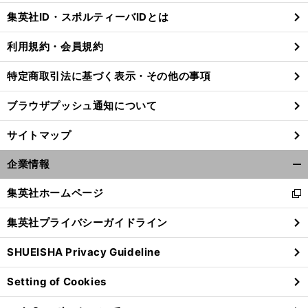
じ
集英社ID・スポルティーバIDとは
る
利用規約・会員規約
特定商取引法に基づく表示・その他の事項
ブラウザプッシュ通知について
サイトマップ
企業情報
開
く/
集英社ホームページ
新
閉
し
じ
集英社プライバシーガイドライン
い
る
ウ
SHUEISHA Privacy Guideline
ィ
ン
Setting of Cookies
ド
ウ