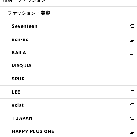
で
ド
ィ
い
開
ウ
ン
ウ
ファッション・美容
く
で
ド
ィ
開
ウ
ン
Seventeen
く
で
ド
新
開
ウ
し
non-no
く
で
い
新
開
ウ
し
BAILA
く
ィ
い
新
ン
ウ
し
MAQUIA
ド
ィ
い
新
ウ
ン
ウ
し
SPUR
で
ド
ィ
い
新
開
ウ
ン
ウ
し
LEE
く
で
ド
ィ
い
新
開
ウ
ン
ウ
し
eclat
く
で
ド
ィ
い
新
開
ウ
ン
ウ
し
T JAPAN
く
で
ド
ィ
い
新
開
ウ
ン
ウ
し
HAPPY PLUS ONE
く
で
ド
ィ
い
新