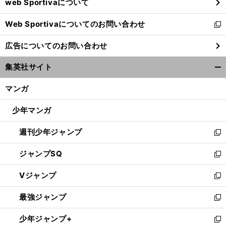
web Sportivaについて
で
開
Web Sportivaについてのお問い合わせ
く
新
し
広告についてのお問い合わせ
い
ウ
集英社サイト
ィ
開
ン
く/
マンガ
ド
閉
ウ
じ
少年マンガ
で
る
開
週刊少年ジャンプ
く
新
し
ジャンプSQ
い
新
ウ
し
Vジャンプ
ィ
い
新
ン
ウ
し
最強ジャンプ
ド
ィ
い
新
ウ
ン
ウ
し
少年ジャンプ+
で
ド
ィ
い
新