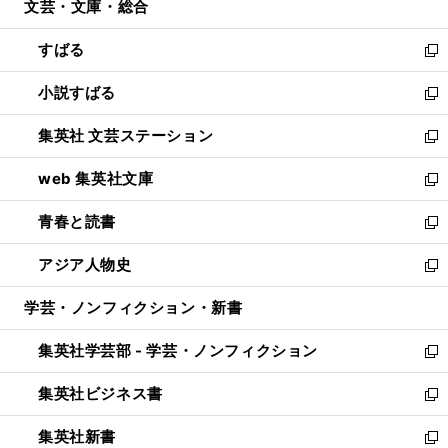
文芸・文庫・総合
く
で
ド
ィ
開
ウ
ン
すばる
く
で
ド
新
開
ウ
し
小説すばる
く
で
い
新
開
ウ
し
集英社 文芸ステーション
く
ィ
い
新
ン
ウ
し
web 集英社文庫
ド
ィ
い
新
ウ
ン
ウ
し
青春と読書
で
ド
ィ
い
新
開
ウ
ン
ウ
し
アジア人物史
く
で
ド
ィ
い
新
開
ウ
ン
ウ
し
学芸・ノンフィクション・新書
く
で
ド
ィ
い
開
ウ
ン
ウ
集英社学芸部 - 学芸・ノンフィクション
く
で
ド
ィ
新
開
ウ
ン
し
集英社ビジネス書
く
で
ド
い
新
開
ウ
ウ
し
集英社新書
く
で
ィ
い
新