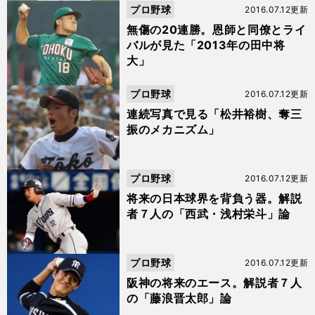
プロ野球
2016.07.12更新
無傷の20連勝。恩師と同僚とライ
バルが見た「2013年の田中将
大」
プロ野球
2016.07.12更新
連続写真で見る「松井裕樹、奪三
振のメカニズム」
プロ野球
2016.07.12更新
将来の日本球界を背負う器。解説
者７人の「西武・浅村栄斗」論
プロ野球
2016.07.12更新
阪神の将来のエース。解説者７人
の「藤浪晋太郎」論