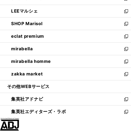
開
ウ
ン
ウ
し
LEEマルシェ
く
で
ド
ィ
い
新
開
ウ
ン
ウ
し
SHOP Marisol
く
で
ド
ィ
い
新
開
ウ
ン
ウ
し
eclat premium
く
で
ド
ィ
い
新
開
ウ
ン
ウ
し
mirabella
く
で
ド
ィ
い
新
開
ウ
ン
ウ
し
mirabella homme
く
で
ド
ィ
い
新
開
ウ
ン
ウ
し
zakka market
く
で
ド
ィ
い
新
開
ウ
ン
ウ
し
その他WEBサービス
く
で
ド
ィ
い
開
ウ
ン
ウ
集英社アドナビ
く
で
ド
ィ
新
開
ウ
ン
し
集英社エディターズ・ラボ
く
で
ド
い
新
開
ウ
ウ
し
く
で
ィ
い
開