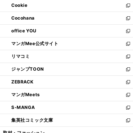
Cookie
く
で
ド
ィ
新
開
ウ
ン
し
Cocohana
く
で
ド
い
新
開
ウ
ウ
し
office YOU
く
で
ィ
い
新
開
ン
ウ
し
マンガMee公式サイト
く
ド
ィ
い
新
ウ
ン
ウ
し
リマコミ
で
ド
ィ
い
新
開
ウ
ン
ウ
し
ジャンプTOON
く
で
ド
ィ
い
新
開
ウ
ン
ウ
し
ZEBRACK
く
で
ド
ィ
い
新
開
ウ
ン
ウ
し
マンガMeets
く
で
ド
ィ
い
新
開
ウ
ン
ウ
し
S-MANGA
く
で
ド
ィ
い
新
開
ウ
ン
ウ
し
集英社コミック文庫
く
で
ド
ィ
い
新
開
ウ
ン
ウ
し
取材・ファッション
く