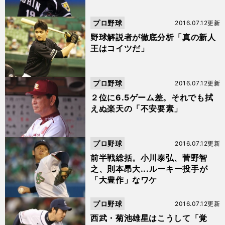
プロ野球
2016.07.12更新
野球解説者が徹底分析「真の新人
王はコイツだ」
プロ野球
2016.07.12更新
２位に6.5ゲーム差。それでも拭
えぬ楽天の「不安要素」
プロ野球
2016.07.12更新
前半戦総括。小川泰弘、菅野智
之、則本昂大...ルーキー投手が
「大豊作」なワケ
プロ野球
2016.07.12更新
西武・菊池雄星はこうして「覚