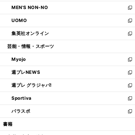
開
ウ
ン
ウ
し
MEN'S NON-NO
く
で
ド
ィ
い
新
開
ウ
ン
ウ
し
UOMO
く
で
ド
ィ
い
新
開
ウ
ン
ウ
し
集英社オンライン
く
で
ド
ィ
い
新
開
ウ
ン
ウ
し
芸能・情報・スポーツ
く
で
ド
ィ
い
開
ウ
ン
ウ
Myojo
く
で
ド
ィ
新
開
ウ
ン
し
週プレNEWS
く
で
ド
い
新
開
ウ
ウ
し
週プレ グラジャパ!
く
で
ィ
い
新
開
ン
ウ
し
Sportiva
く
ド
ィ
い
新
ウ
ン
ウ
し
パラスポ
で
ド
ィ
い
新
開
ウ
ン
ウ
し
書籍
く
で
ド
ィ
い
開
ウ
ン
ウ