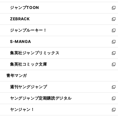
開
ウ
ン
ウ
し
ジャンプTOON
く
で
ド
ィ
い
新
開
ウ
ン
ウ
し
ZEBRACK
く
で
ド
ィ
い
新
開
ウ
ン
ウ
し
ジャンプルーキー！
く
で
ド
ィ
い
新
開
ウ
ン
ウ
し
S-MANGA
く
で
ド
ィ
い
新
開
ウ
ン
ウ
し
集英社ジャンプリミックス
く
で
ド
ィ
い
新
開
ウ
ン
ウ
し
集英社コミック文庫
く
で
ド
ィ
い
新
開
ウ
ン
ウ
し
青年マンガ
く
で
ド
ィ
い
開
ウ
ン
ウ
週刊ヤングジャンプ
く
で
ド
ィ
新
開
ウ
ン
し
ヤングジャンプ定期購読デジタル
く
で
ド
い
新
開
ウ
ウ
し
ヤンジャン！
く
で
ィ
い
新
開
ン
ウ
し