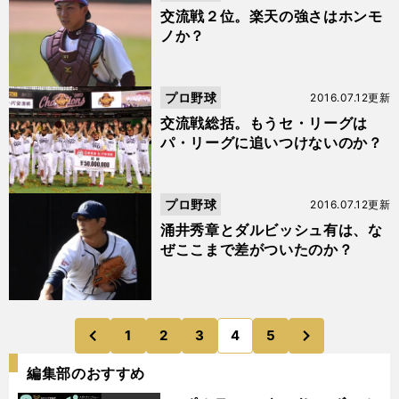
交流戦２位。楽天の強さはホンモ
ノか？
プロ野球
2016.07.12更新
交流戦総括。もうセ・リーグは
パ・リーグに追いつけないのか？
プロ野球
2016.07.12更新
涌井秀章とダルビッシュ有は、な
ぜここまで差がついたのか？
次
1
2
3
4
5
のページへ
のページへ
前
編集部のおすすめ