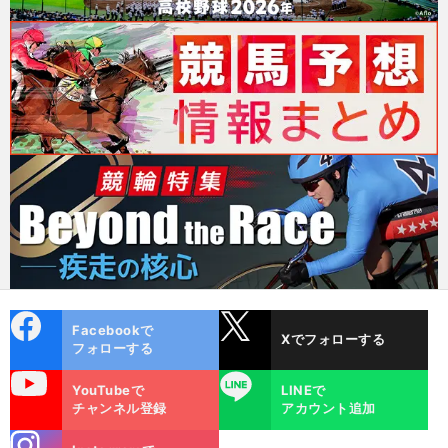
cebo
X
Facebookで
Xでフォローする
ok
フォローする
uTube
LINE
YouTubeで
LINEで
チャンネル登録
アカウント追加
stagra