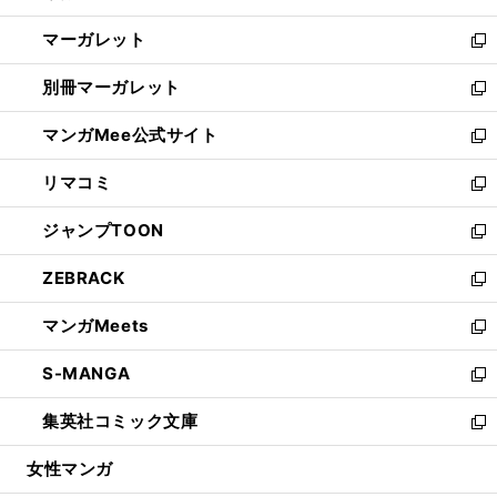
開
ウ
ン
し
マーガレット
く
で
ド
い
新
開
ウ
ウ
し
別冊マーガレット
く
で
ィ
い
新
開
ン
ウ
し
マンガMee公式サイト
く
ド
ィ
い
新
ウ
ン
ウ
し
リマコミ
で
ド
ィ
い
新
開
ウ
ン
ウ
し
ジャンプTOON
く
で
ド
ィ
い
新
開
ウ
ン
ウ
し
ZEBRACK
く
で
ド
ィ
い
新
開
ウ
ン
ウ
し
マンガMeets
く
で
ド
ィ
い
新
開
ウ
ン
ウ
し
S-MANGA
く
で
ド
ィ
い
新
開
ウ
ン
ウ
し
集英社コミック文庫
く
で
ド
ィ
い
新
開
ウ
ン
ウ
し
女性マンガ
く
で
ド
ィ
い
開
ウ
ン
ウ