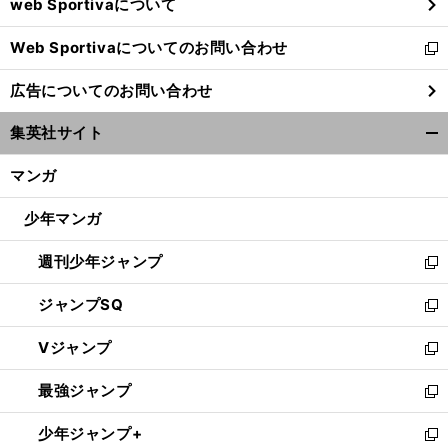
web Sportivaについて
で
開
Web Sportivaについてのお問い合わせ
く
新
し
広告についてのお問い合わせ
い
ウ
集英社サイト
ィ
開
ン
く/
マンガ
ド
閉
ウ
じ
少年マンガ
で
る
開
週刊少年ジャンプ
く
新
し
ジャンプSQ
い
新
ウ
し
Vジャンプ
ィ
い
新
ン
ウ
し
最強ジャンプ
ド
ィ
い
新
ウ
ン
ウ
し
少年ジャンプ+
で
ド
ィ
い
新