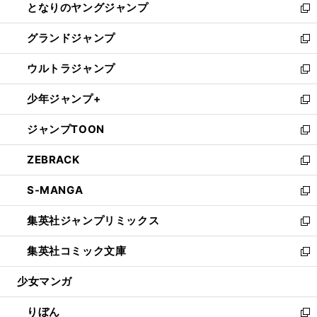
となりのヤングジャンプ
く
ド
ィ
い
新
ウ
ン
ウ
し
グランドジャンプ
で
ド
ィ
い
新
開
ウ
ン
ウ
し
ウルトラジャンプ
く
で
ド
ィ
い
新
開
ウ
ン
ウ
し
少年ジャンプ+
く
で
ド
ィ
い
新
開
ウ
ン
ウ
し
ジャンプTOON
く
で
ド
ィ
い
新
開
ウ
ン
ウ
し
ZEBRACK
く
で
ド
ィ
い
新
開
ウ
ン
ウ
し
S-MANGA
く
で
ド
ィ
い
新
開
ウ
ン
ウ
し
集英社ジャンプリミックス
く
で
ド
ィ
い
新
開
ウ
ン
ウ
し
集英社コミック文庫
く
で
ド
ィ
い
新
開
ウ
ン
ウ
し
少女マンガ
く
で
ド
ィ
い
開
ウ
ン
ウ
りぼん
く
で
ド
ィ
新