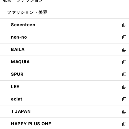
で
ド
ィ
い
開
ウ
ン
ウ
ファッション・美容
く
で
ド
ィ
開
ウ
ン
Seventeen
く
で
ド
新
開
ウ
し
non-no
く
で
い
新
開
ウ
し
BAILA
く
ィ
い
新
ン
ウ
し
MAQUIA
ド
ィ
い
新
ウ
ン
ウ
し
SPUR
で
ド
ィ
い
新
開
ウ
ン
ウ
し
LEE
く
で
ド
ィ
い
新
開
ウ
ン
ウ
し
eclat
く
で
ド
ィ
い
新
開
ウ
ン
ウ
し
T JAPAN
く
で
ド
ィ
い
新
開
ウ
ン
ウ
し
HAPPY PLUS ONE
く
で
ド
ィ
い
新