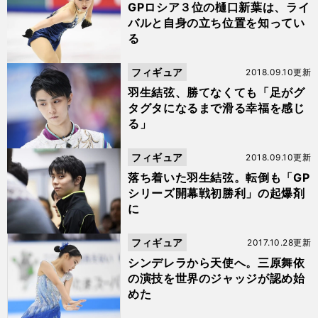
GPロシア３位の樋口新葉は、ライ
バルと自身の立ち位置を知ってい
る
フィギュア
2018.09.10更新
羽生結弦、勝てなくても「足がグ
タグタになるまで滑る幸福を感じ
る」
フィギュア
2018.09.10更新
落ち着いた羽生結弦。転倒も「GP
シリーズ開幕戦初勝利」の起爆剤
に
フィギュア
2017.10.28更新
シンデレラから天使へ。三原舞依
の演技を世界のジャッジが認め始
めた