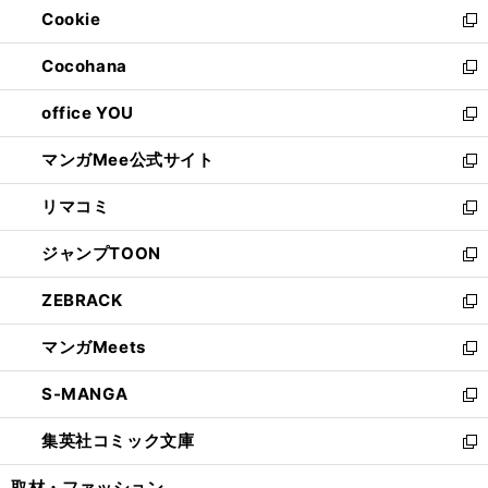
Cookie
く
で
ド
ィ
新
開
ウ
ン
し
Cocohana
く
で
ド
い
新
開
ウ
ウ
し
office YOU
く
で
ィ
い
新
開
ン
ウ
し
マンガMee公式サイト
く
ド
ィ
い
新
ウ
ン
ウ
し
リマコミ
で
ド
ィ
い
新
開
ウ
ン
ウ
し
ジャンプTOON
く
で
ド
ィ
い
新
開
ウ
ン
ウ
し
ZEBRACK
く
で
ド
ィ
い
新
開
ウ
ン
ウ
し
マンガMeets
く
で
ド
ィ
い
新
開
ウ
ン
ウ
し
S-MANGA
く
で
ド
ィ
い
新
開
ウ
ン
ウ
し
集英社コミック文庫
く
で
ド
ィ
い
新
開
ウ
ン
ウ
し
取材・ファッション
く