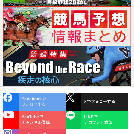
cebo
X
Facebookで
Xでフォローする
ok
フォローする
uTube
LINE
YouTubeで
LINEで
チャンネル登録
アカウント追加
stagra