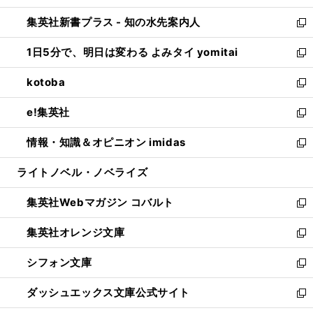
開
ン
ウ
し
集英社新書プラス - 知の水先案内人
く
ド
ィ
い
新
ウ
ン
ウ
し
1日5分で、明日は変わる よみタイ yomitai
で
ド
ィ
い
新
開
ウ
ン
ウ
し
kotoba
く
で
ド
ィ
い
新
開
ウ
ン
ウ
し
e!集英社
く
で
ド
ィ
い
新
開
ウ
ン
ウ
し
情報・知識＆オピニオン imidas
く
で
ド
ィ
い
新
開
ウ
ン
ウ
し
ライトノベル・ノベライズ
く
で
ド
ィ
い
開
ウ
ン
ウ
集英社Webマガジン コバルト
く
で
ド
ィ
新
開
ウ
ン
し
集英社オレンジ文庫
く
で
ド
い
新
開
ウ
ウ
し
シフォン文庫
く
で
ィ
い
新
開
ン
ウ
し
ダッシュエックス文庫公式サイト
く
ド
ィ
い
新
ウ
ン
ウ
し