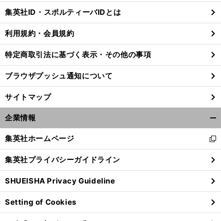
じ
集英社ID・スポルティーバIDとは
る
利用規約・会員規約
特定商取引法に基づく表示・その他の事項
ブラウザプッシュ通知について
サイトマップ
企業情報
開
く/
集英社ホームページ
新
閉
し
じ
集英社プライバシーガイドライン
い
る
ウ
SHUEISHA Privacy Guideline
ィ
ン
Setting of Cookies
ド
ウ