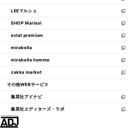
開
ウ
ン
ウ
し
LEEマルシェ
く
で
ド
ィ
い
新
開
ウ
ン
ウ
し
SHOP Marisol
く
で
ド
ィ
い
新
開
ウ
ン
ウ
し
eclat premium
く
で
ド
ィ
い
新
開
ウ
ン
ウ
し
mirabella
く
で
ド
ィ
い
新
開
ウ
ン
ウ
し
mirabella homme
く
で
ド
ィ
い
新
開
ウ
ン
ウ
し
zakka market
く
で
ド
ィ
い
新
開
ウ
ン
ウ
し
その他WEBサービス
く
で
ド
ィ
い
開
ウ
ン
ウ
集英社アドナビ
く
で
ド
ィ
新
開
ウ
ン
し
集英社エディターズ・ラボ
く
で
ド
い
新
開
ウ
ウ
し
く
で
ィ
い
開