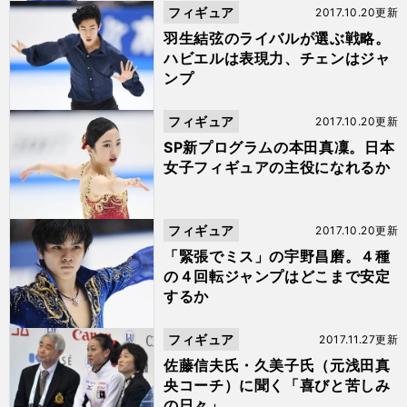
フィギュア
2017.10.20更新
羽生結弦のライバルが選ぶ戦略。
ハビエルは表現力、チェンはジャ
ンプ
フィギュア
2017.10.20更新
SP新プログラムの本田真凜。日本
女子フィギュアの主役になれるか
フィギュア
2017.10.20更新
「緊張でミス」の宇野昌磨。４種
の４回転ジャンプはどこまで安定
するか
フィギュア
2017.11.27更新
佐藤信夫氏・久美子氏（元浅田真
央コーチ）に聞く「喜びと苦しみ
の日々」