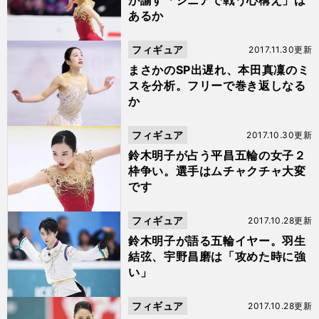
が諭す「シニアで戦う心構え」は
あるか
フィギュア
2017.11.30更新
まさかのSP出遅れ、本田真凜のミ
スを分析。フリーで巻き返しなる
か
フィギュア
2017.10.30更新
鈴木明子が占う平昌五輪の女子２
枠争い。選手はムチャクチャ大変
です
フィギュア
2017.10.28更新
鈴木明子が語る五輪イヤー。羽生
結弦、宇野昌磨は「攻めた時に強
い」
フィギュア
2017.10.28更新