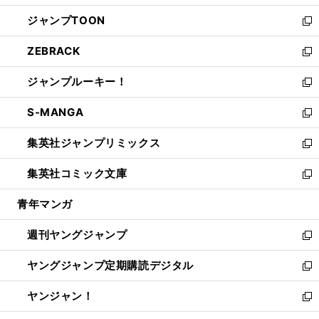
開
ウ
ン
ウ
し
ジャンプTOON
く
で
ド
ィ
い
新
開
ウ
ン
ウ
し
ZEBRACK
く
で
ド
ィ
い
新
開
ウ
ン
ウ
し
ジャンプルーキー！
く
で
ド
ィ
い
新
開
ウ
ン
ウ
し
S-MANGA
く
で
ド
ィ
い
新
開
ウ
ン
ウ
し
集英社ジャンプリミックス
く
で
ド
ィ
い
新
開
ウ
ン
ウ
し
集英社コミック文庫
く
で
ド
ィ
い
新
開
ウ
ン
ウ
し
青年マンガ
く
で
ド
ィ
い
開
ウ
ン
ウ
週刊ヤングジャンプ
く
で
ド
ィ
新
開
ウ
ン
し
ヤングジャンプ定期購読デジタル
く
で
ド
い
新
開
ウ
ウ
し
ヤンジャン！
く
で
ィ
い
新
開
ン
ウ
し