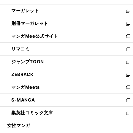
開
ウ
ン
し
マーガレット
く
で
ド
い
新
開
ウ
ウ
し
別冊マーガレット
く
で
ィ
い
新
開
ン
ウ
し
マンガMee公式サイト
く
ド
ィ
い
新
ウ
ン
ウ
し
リマコミ
で
ド
ィ
い
新
開
ウ
ン
ウ
し
ジャンプTOON
く
で
ド
ィ
い
新
開
ウ
ン
ウ
し
ZEBRACK
く
で
ド
ィ
い
新
開
ウ
ン
ウ
し
マンガMeets
く
で
ド
ィ
い
新
開
ウ
ン
ウ
し
S-MANGA
く
で
ド
ィ
い
新
開
ウ
ン
ウ
し
集英社コミック文庫
く
で
ド
ィ
い
新
開
ウ
ン
ウ
し
女性マンガ
く
で
ド
ィ
い
開
ウ
ン
ウ