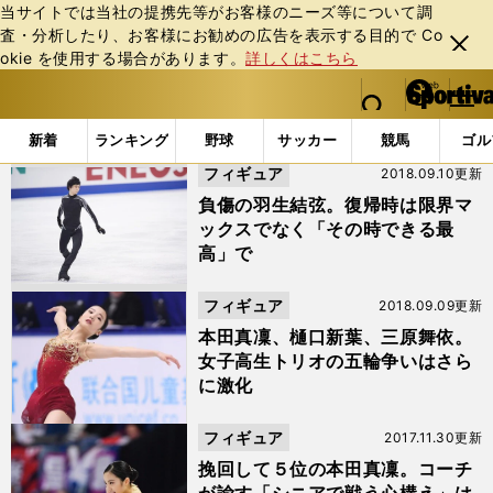
当サイトでは当社の提携先等がお客様のニーズ等について調
査・分析したり、お客様にお勧めの広告を表⽰する⽬的で Co
閉じ
okie を使⽤する場合があります。
詳しくはこちら
る
マイペ
web Sportiva (webスポルティーバ)
検索
メニュ
we
ー
「#フィギュアスケート」の最新ニュース・ 情報 (39ページ
b
ジ
新着
ランキング
野球
サッカー
競馬
ゴル
ス
フィギュア
2018.09.10更新
ポ
ル
負傷の羽生結弦。復帰時は限界マ
テ
ックスでなく「その時できる最
ィ
高」で
ー
バ
フィギュア
2018.09.09更新
本田真凜、樋口新葉、三原舞依。
女子高生トリオの五輪争いはさら
に激化
フィギュア
2017.11.30更新
挽回して５位の本田真凜。コーチ