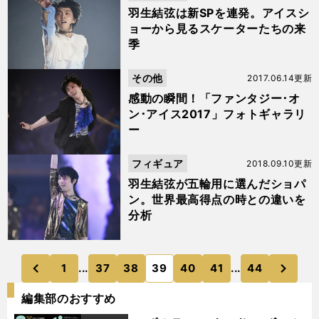
羽生結弦は新SPを連発。アイスシ
ョーから見るスケーターたちの来
季
その他
2017.06.14更新
感動の瞬間！「ファンタジー･オ
ン･アイス2017」フォトギャラリ
ー
フィギュア
2018.09.10更新
羽生結弦が五輪用に選んだショパ
ン。世界最高得点の時との違いを
分析
次
1
...
37
38
39
40
41
...
44
のページへ
のページへ
前
編集部のおすすめ