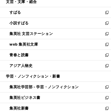
文芸・文庫・総合
く
で
ド
ィ
開
ウ
ン
すばる
く
で
ド
新
開
ウ
し
小説すばる
く
で
い
新
開
ウ
し
集英社 文芸ステーション
く
ィ
い
新
ン
ウ
し
web 集英社文庫
ド
ィ
い
新
ウ
ン
ウ
し
青春と読書
で
ド
ィ
い
新
開
ウ
ン
ウ
し
アジア人物史
く
で
ド
ィ
い
新
開
ウ
ン
ウ
し
学芸・ノンフィクション・新書
く
で
ド
ィ
い
開
ウ
ン
ウ
集英社学芸部 - 学芸・ノンフィクション
く
で
ド
ィ
新
開
ウ
ン
し
集英社ビジネス書
く
で
ド
い
新
開
ウ
ウ
し
集英社新書
く
で
ィ
い
新