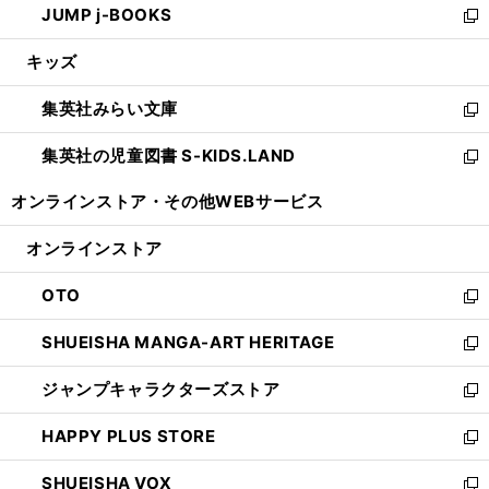
JUMP j-BOOKS
で
ド
ィ
い
新
開
ウ
ン
ウ
し
キッズ
く
で
ド
ィ
い
開
ウ
ン
ウ
集英社みらい文庫
く
で
ド
ィ
新
開
ウ
ン
し
集英社の児童図書 S-KIDS.LAND
く
で
ド
い
新
開
ウ
ウ
し
オンラインストア・
その他WEBサービス
く
で
ィ
い
開
ン
ウ
オンラインストア
く
ド
ィ
ウ
ン
OTO
で
ド
新
開
ウ
し
SHUEISHA MANGA-ART HERITAGE
く
で
い
新
開
ウ
し
ジャンプキャラクターズストア
く
ィ
い
新
ン
ウ
し
HAPPY PLUS STORE
ド
ィ
い
新
ウ
ン
ウ
し
SHUEISHA VOX
で
ド
ィ
い
新