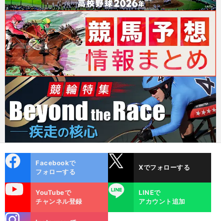
cebo
X
Facebookで
Xでフォローする
ok
フォローする
uTube
LINE
YouTubeで
LINEで
チャンネル登録
アカウント追加
stagra