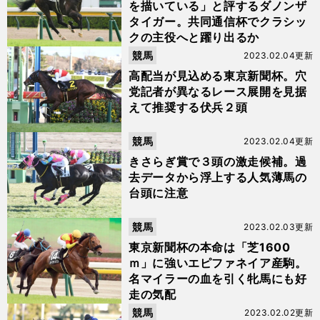
を描いている」と評するダノンザ
タイガー。共同通信杯でクラシッ
クの主役へと躍り出るか
競馬
2023.02.04更新
高配当が見込める東京新聞杯。穴
党記者が異なるレース展開を見据
えて推奨する伏兵２頭
競馬
2023.02.04更新
きさらぎ賞で３頭の激走候補。過
去データから浮上する人気薄馬の
台頭に注意
競馬
2023.02.03更新
東京新聞杯の本命は「芝1600
ｍ」に強いエピファネイア産駒。
名マイラーの血を引く牝馬にも好
走の気配
競馬
2023.02.02更新