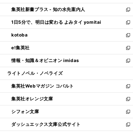
開
ン
ウ
し
集英社新書プラス - 知の水先案内人
く
ド
ィ
い
新
ウ
ン
ウ
し
1日5分で、明日は変わる よみタイ yomitai
で
ド
ィ
い
新
開
ウ
ン
ウ
し
kotoba
く
で
ド
ィ
い
新
開
ウ
ン
ウ
し
e!集英社
く
で
ド
ィ
い
新
開
ウ
ン
ウ
し
情報・知識＆オピニオン imidas
く
で
ド
ィ
い
新
開
ウ
ン
ウ
し
ライトノベル・ノベライズ
く
で
ド
ィ
い
開
ウ
ン
ウ
集英社Webマガジン コバルト
く
で
ド
ィ
新
開
ウ
ン
し
集英社オレンジ文庫
く
で
ド
い
新
開
ウ
ウ
し
シフォン文庫
く
で
ィ
い
新
開
ン
ウ
し
ダッシュエックス文庫公式サイト
く
ド
ィ
い
新
ウ
ン
ウ
し