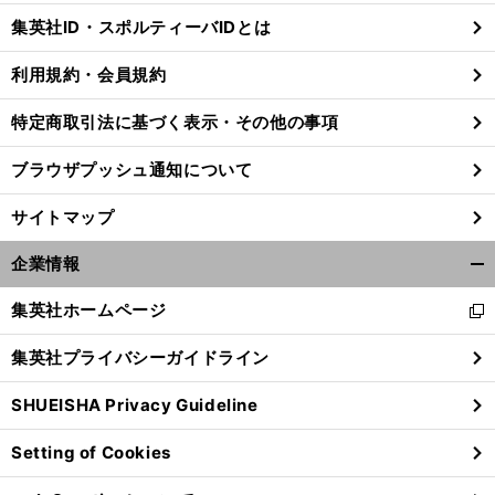
じ
集英社ID・スポルティーバIDとは
る
利用規約・会員規約
特定商取引法に基づく表示・その他の事項
ブラウザプッシュ通知について
サイトマップ
企業情報
開
く/
集英社ホームページ
新
閉
し
じ
集英社プライバシーガイドライン
い
る
ウ
SHUEISHA Privacy Guideline
ィ
ン
Setting of Cookies
ド
ウ