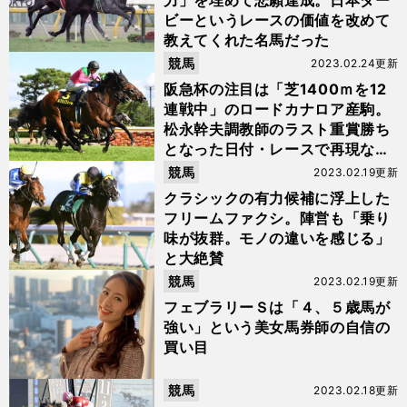
力」を埋めて悲願達成。日本ダー
ビーというレースの価値を改めて
教えてくれた名馬だった
競馬
2023.02.24更新
阪急杯の注目は「芝1400ｍを12
連戦中」のロードカナロア産駒。
松永幹夫調教師のラスト重賞勝ち
となった日付・レースで再現なる
か
競馬
2023.02.19更新
クラシックの有力候補に浮上した
フリームファクシ。陣営も「乗り
味が抜群。モノの違いを感じる」
と大絶賛
競馬
2023.02.19更新
フェブラリーＳは「４、５歳馬が
強い」という美女馬券師の自信の
買い目
競馬
2023.02.18更新