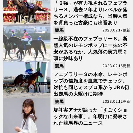
「２強」が有力視されるフェブラ
リーＳ。過去２年よりレベルが落
ちるメンバー構成なら、当時人気
を背負った古豪にも出番あり
競馬
2023.02.17更新
一線級不在のフェブラリーＳ。断
然人気のレモンポップに一抹の不
安があるなか、人気薄の実力馬２
頭に妙味あり
競馬
2023.02.16更新
フェブラリーＳの本命、レモンポ
ップの信頼度を血統でチェック。
対抗も同じミスプロ系から JRA初
出走馬の大駆けに期待
競馬
2023.02.12更新
堤礼実アナが語った「すごくショ
ックな出来事」。年明けに発表さ
れた競馬界のニュース