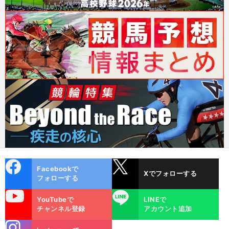
cebo
X
Facebookで
Xでフォローする
ok
フォローする
uTube
LINE
YouTubeで
LINEで
チャンネル登録
アカウント追加
stagra