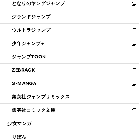
となりのヤングジャンプ
く
ド
ィ
い
新
ウ
ン
ウ
し
グランドジャンプ
で
ド
ィ
い
新
開
ウ
ン
ウ
し
ウルトラジャンプ
く
で
ド
ィ
い
新
開
ウ
ン
ウ
し
少年ジャンプ+
く
で
ド
ィ
い
新
開
ウ
ン
ウ
し
ジャンプTOON
く
で
ド
ィ
い
新
開
ウ
ン
ウ
し
ZEBRACK
く
で
ド
ィ
い
新
開
ウ
ン
ウ
し
S-MANGA
く
で
ド
ィ
い
新
開
ウ
ン
ウ
し
集英社ジャンプリミックス
く
で
ド
ィ
い
新
開
ウ
ン
ウ
し
集英社コミック文庫
く
で
ド
ィ
い
新
開
ウ
ン
ウ
し
少女マンガ
く
で
ド
ィ
い
開
ウ
ン
ウ
りぼん
く
で
ド
ィ
新