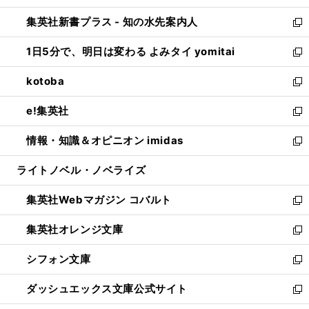
開
ン
ウ
し
集英社新書プラス - 知の水先案内人
く
ド
ィ
い
新
ウ
ン
ウ
し
1日5分で、明日は変わる よみタイ yomitai
で
ド
ィ
い
新
開
ウ
ン
ウ
し
kotoba
く
で
ド
ィ
い
新
開
ウ
ン
ウ
し
e!集英社
く
で
ド
ィ
い
新
開
ウ
ン
ウ
し
情報・知識＆オピニオン imidas
く
で
ド
ィ
い
新
開
ウ
ン
ウ
し
ライトノベル・ノベライズ
く
で
ド
ィ
い
開
ウ
ン
ウ
集英社Webマガジン コバルト
く
で
ド
ィ
新
開
ウ
ン
し
集英社オレンジ文庫
く
で
ド
い
新
開
ウ
ウ
し
シフォン文庫
く
で
ィ
い
新
開
ン
ウ
し
ダッシュエックス文庫公式サイト
く
ド
ィ
い
新
ウ
ン
ウ
し