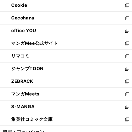
Cookie
く
で
ド
ィ
新
開
ウ
ン
し
Cocohana
く
で
ド
い
新
開
ウ
ウ
し
office YOU
く
で
ィ
い
新
開
ン
ウ
し
マンガMee公式サイト
く
ド
ィ
い
新
ウ
ン
ウ
し
リマコミ
で
ド
ィ
い
新
開
ウ
ン
ウ
し
ジャンプTOON
く
で
ド
ィ
い
新
開
ウ
ン
ウ
し
ZEBRACK
く
で
ド
ィ
い
新
開
ウ
ン
ウ
し
マンガMeets
く
で
ド
ィ
い
新
開
ウ
ン
ウ
し
S-MANGA
く
で
ド
ィ
い
新
開
ウ
ン
ウ
し
集英社コミック文庫
く
で
ド
ィ
い
新
開
ウ
ン
ウ
し
取材・ファッション
く