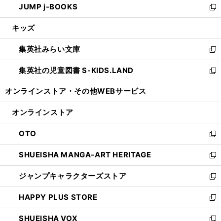
JUMP j-BOOKS
で
ド
ィ
い
新
開
ウ
ン
ウ
し
キッズ
く
で
ド
ィ
い
開
ウ
ン
ウ
集英社みらい文庫
く
で
ド
ィ
新
開
ウ
ン
し
集英社の児童図書 S-KIDS.LAND
く
で
ド
い
新
開
ウ
ウ
し
オンラインストア・
その他WEBサービス
く
で
ィ
い
開
ン
ウ
オンラインストア
く
ド
ィ
ウ
ン
OTO
で
ド
新
開
ウ
し
SHUEISHA MANGA-ART HERITAGE
く
で
い
新
開
ウ
し
ジャンプキャラクターズストア
く
ィ
い
新
ン
ウ
し
HAPPY PLUS STORE
ド
ィ
い
新
ウ
ン
ウ
し
SHUEISHA VOX
で
ド
ィ
い
新