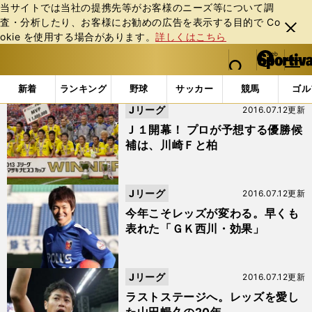
当サイトでは当社の提携先等がお客様のニーズ等について調
査・分析したり、お客様にお勧めの広告を表⽰する⽬的で Co
閉じ
okie を使⽤する場合があります。
詳しくはこちら
る
マイペ
web Sportiva (webスポルティーバ)
検索
メニュ
we
ー
「#浦和レッズ」の最新ニュース・ 情報 (30ページ目)
b
ジ
新着
ランキング
野球
サッカー
競馬
ゴル
ス
Jリーグ
2016.07.12更新
ポ
ル
Ｊ１開幕！ プロが予想する優勝候
テ
補は、川崎Ｆと柏
ィ
ー
バ
Jリーグ
2016.07.12更新
今年こそレッズが変わる。早くも
表れた「ＧＫ西川・効果」
Jリーグ
2016.07.12更新
ラストステージへ。レッズを愛し