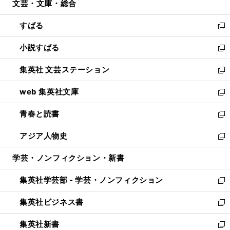
文芸・文庫・総合
く
で
ド
ィ
開
ウ
ン
すばる
く
で
ド
新
開
ウ
し
小説すばる
く
で
い
新
開
ウ
し
集英社 文芸ステーション
く
ィ
い
新
ン
ウ
し
web 集英社文庫
ド
ィ
い
新
ウ
ン
ウ
し
青春と読書
で
ド
ィ
い
新
開
ウ
ン
ウ
し
アジア人物史
く
で
ド
ィ
い
新
開
ウ
ン
ウ
し
学芸・ノンフィクション・新書
く
で
ド
ィ
い
開
ウ
ン
ウ
集英社学芸部 - 学芸・ノンフィクション
く
で
ド
ィ
新
開
ウ
ン
し
集英社ビジネス書
く
で
ド
い
新
開
ウ
ウ
し
集英社新書
く
で
ィ
い
新