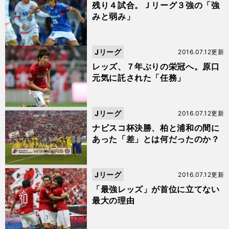
残り４試合。Ｊリーグ３強の「強
みと弱み」
Jリーグ
2016.07.12更新
レッズ、７年ぶりの栄冠へ。原口
元気に託された「任務」
Jリーグ
2016.07.12更新
ナビスコ杯決勝、柏と浦和の間に
あった「差」とは何だったのか？
Jリーグ
2016.07.12更新
「最強レッズ」が首位に立てない
最大の理由