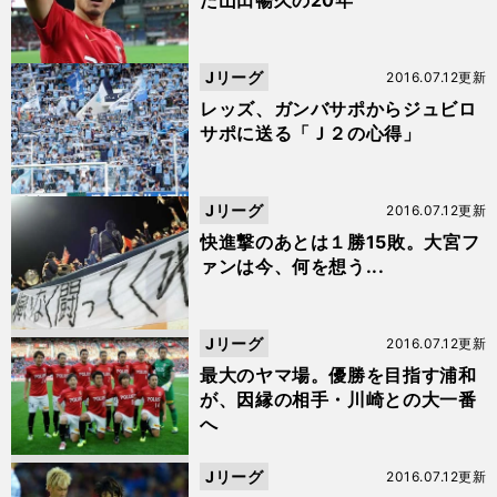
た山田暢久の20年
Jリーグ
2016.07.12更新
レッズ、ガンバサポからジュビロ
サポに送る「Ｊ２の心得」
Jリーグ
2016.07.12更新
快進撃のあとは１勝15敗。大宮フ
ァンは今、何を想う...
Jリーグ
2016.07.12更新
最大のヤマ場。優勝を目指す浦和
が、因縁の相手・川崎との大一番
へ
Jリーグ
2016.07.12更新