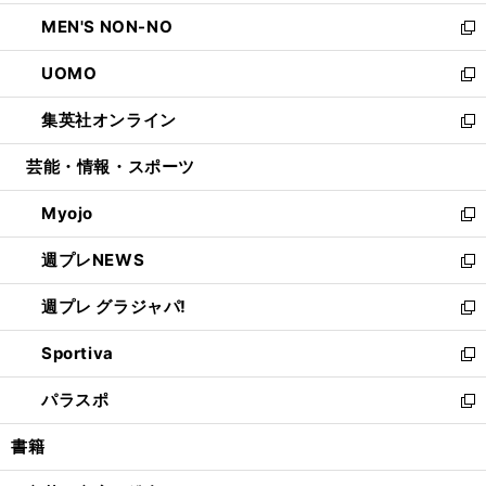
開
ウ
ン
ウ
し
MEN'S NON-NO
く
で
ド
ィ
い
新
開
ウ
ン
ウ
し
UOMO
く
で
ド
ィ
い
新
開
ウ
ン
ウ
し
集英社オンライン
く
で
ド
ィ
い
新
開
ウ
ン
ウ
し
芸能・情報・スポーツ
く
で
ド
ィ
い
開
ウ
ン
ウ
Myojo
く
で
ド
ィ
新
開
ウ
ン
し
週プレNEWS
く
で
ド
い
新
開
ウ
ウ
し
週プレ グラジャパ!
く
で
ィ
い
新
開
ン
ウ
し
Sportiva
く
ド
ィ
い
新
ウ
ン
ウ
し
パラスポ
で
ド
ィ
い
新
開
ウ
ン
ウ
し
書籍
く
で
ド
ィ
い
開
ウ
ン
ウ