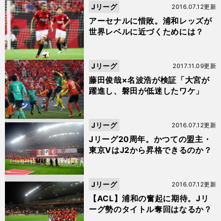
Jリーグ
2016.07.12更新
アーセナルに惜敗。浦和レッズが
世界レベルに近づくためには？
Jリーグ
2017.11.09更新
藤田俊哉×名波浩が検証「大宮が
躍進し、磐田が低迷したワケ」
Jリーグ
2016.07.12更新
Jリーグ20周年。かつての盟主・
東京VはJ2から昇格できるのか？
Jリーグ
2016.07.12更新
【ACL】浦和の奮起に期待。Jリ
ーグ勢のタイトル奪回はなるか？