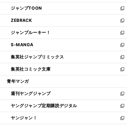
開
ウ
ン
ウ
し
ジャンプTOON
く
で
ド
ィ
い
新
開
ウ
ン
ウ
し
ZEBRACK
く
で
ド
ィ
い
新
開
ウ
ン
ウ
し
ジャンプルーキー！
く
で
ド
ィ
い
新
開
ウ
ン
ウ
し
S-MANGA
く
で
ド
ィ
い
新
開
ウ
ン
ウ
し
集英社ジャンプリミックス
く
で
ド
ィ
い
新
開
ウ
ン
ウ
し
集英社コミック文庫
く
で
ド
ィ
い
新
開
ウ
ン
ウ
し
青年マンガ
く
で
ド
ィ
い
開
ウ
ン
ウ
週刊ヤングジャンプ
く
で
ド
ィ
新
開
ウ
ン
し
ヤングジャンプ定期購読デジタル
く
で
ド
い
新
開
ウ
ウ
し
ヤンジャン！
く
で
ィ
い
新
開
ン
ウ
し