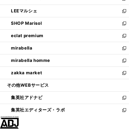
開
ウ
ン
ウ
し
LEEマルシェ
く
で
ド
ィ
い
新
開
ウ
ン
ウ
し
SHOP Marisol
く
で
ド
ィ
い
新
開
ウ
ン
ウ
し
eclat premium
く
で
ド
ィ
い
新
開
ウ
ン
ウ
し
mirabella
く
で
ド
ィ
い
新
開
ウ
ン
ウ
し
mirabella homme
く
で
ド
ィ
い
新
開
ウ
ン
ウ
し
zakka market
く
で
ド
ィ
い
新
開
ウ
ン
ウ
し
その他WEBサービス
く
で
ド
ィ
い
開
ウ
ン
ウ
集英社アドナビ
く
で
ド
ィ
新
開
ウ
ン
し
集英社エディターズ・ラボ
く
で
ド
い
新
開
ウ
ウ
し
く
で
ィ
い
開