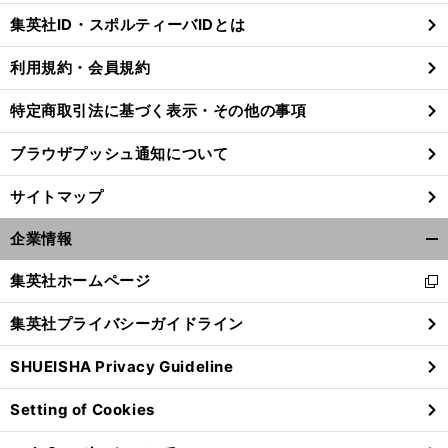
じ
集英社ID・スポルティーバIDとは
る
利用規約・会員規約
特定商取引法に基づく表示・その他の事項
ブラウザプッシュ通知について
サイトマップ
企業情報
開
く/
集英社ホームページ
新
閉
し
じ
集英社プライバシーガイドライン
い
る
ウ
SHUEISHA Privacy Guideline
ィ
ン
Setting of Cookies
ド
ウ