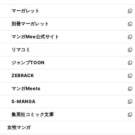
開
ウ
ン
し
マーガレット
く
で
ド
い
新
開
ウ
ウ
し
別冊マーガレット
く
で
ィ
い
新
開
ン
ウ
し
マンガMee公式サイト
く
ド
ィ
い
新
ウ
ン
ウ
し
リマコミ
で
ド
ィ
い
新
開
ウ
ン
ウ
し
ジャンプTOON
く
で
ド
ィ
い
新
開
ウ
ン
ウ
し
ZEBRACK
く
で
ド
ィ
い
新
開
ウ
ン
ウ
し
マンガMeets
く
で
ド
ィ
い
新
開
ウ
ン
ウ
し
S-MANGA
く
で
ド
ィ
い
新
開
ウ
ン
ウ
し
集英社コミック文庫
く
で
ド
ィ
い
新
開
ウ
ン
ウ
し
女性マンガ
く
で
ド
ィ
い
開
ウ
ン
ウ