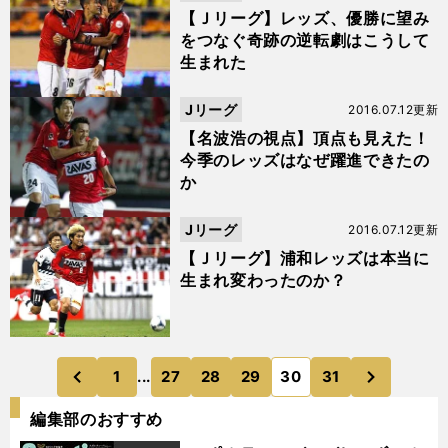
【Ｊリーグ】レッズ、優勝に望み
をつなぐ奇跡の逆転劇はこうして
生まれた
Jリーグ
2016.07.12更新
【名波浩の視点】頂点も見えた！
今季のレッズはなぜ躍進できたの
か
Jリーグ
2016.07.12更新
【Ｊリーグ】浦和レッズは本当に
生まれ変わったのか？
次
1
...
27
28
29
30
31
のページへ
のページへ
前
編集部のおすすめ