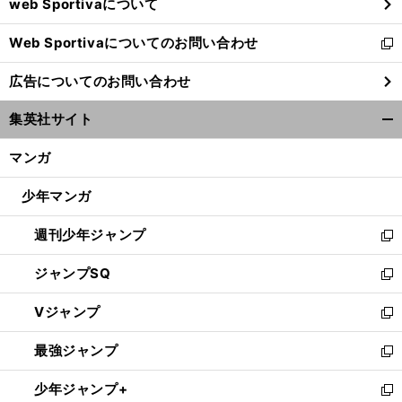
web Sportivaについて
で
開
Web Sportivaについてのお問い合わせ
く
新
し
広告についてのお問い合わせ
い
ウ
集英社サイト
ィ
開
ン
く/
マンガ
ド
閉
ウ
じ
少年マンガ
で
る
開
週刊少年ジャンプ
く
新
し
ジャンプSQ
い
新
ウ
し
Vジャンプ
ィ
い
新
ン
ウ
し
最強ジャンプ
ド
ィ
い
新
ウ
ン
ウ
し
少年ジャンプ+
で
ド
ィ
い
新