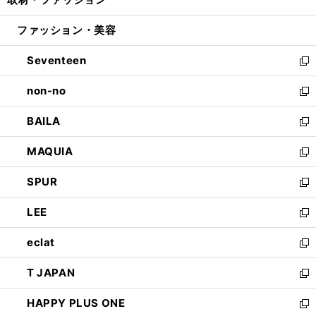
で
ド
ィ
い
開
ウ
ン
ウ
ファッション・美容
く
で
ド
ィ
開
ウ
ン
Seventeen
く
で
ド
新
開
ウ
し
non-no
く
で
い
新
開
ウ
し
BAILA
く
ィ
い
新
ン
ウ
し
MAQUIA
ド
ィ
い
新
ウ
ン
ウ
し
SPUR
で
ド
ィ
い
新
開
ウ
ン
ウ
し
LEE
く
で
ド
ィ
い
新
開
ウ
ン
ウ
し
eclat
く
で
ド
ィ
い
新
開
ウ
ン
ウ
し
T JAPAN
く
で
ド
ィ
い
新
開
ウ
ン
ウ
し
HAPPY PLUS ONE
く
で
ド
ィ
い
新