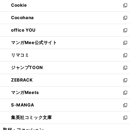
Cookie
く
で
ド
ィ
新
開
ウ
ン
し
Cocohana
く
で
ド
い
新
開
ウ
ウ
し
office YOU
く
で
ィ
い
新
開
ン
ウ
し
マンガMee公式サイト
く
ド
ィ
い
新
ウ
ン
ウ
し
リマコミ
で
ド
ィ
い
新
開
ウ
ン
ウ
し
ジャンプTOON
く
で
ド
ィ
い
新
開
ウ
ン
ウ
し
ZEBRACK
く
で
ド
ィ
い
新
開
ウ
ン
ウ
し
マンガMeets
く
で
ド
ィ
い
新
開
ウ
ン
ウ
し
S-MANGA
く
で
ド
ィ
い
新
開
ウ
ン
ウ
し
集英社コミック文庫
く
で
ド
ィ
い
新
開
ウ
ン
ウ
し
取材・ファッション
く