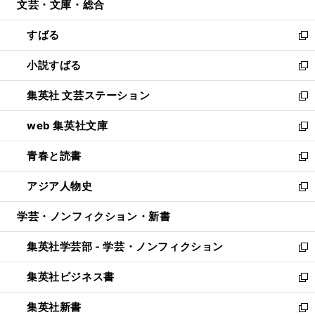
文芸・文庫・総合
く
で
ド
ィ
開
ウ
ン
すばる
く
で
ド
新
開
ウ
し
小説すばる
く
で
い
新
開
ウ
し
集英社 文芸ステーション
く
ィ
い
新
ン
ウ
し
web 集英社文庫
ド
ィ
い
新
ウ
ン
ウ
し
青春と読書
で
ド
ィ
い
新
開
ウ
ン
ウ
し
アジア人物史
く
で
ド
ィ
い
新
開
ウ
ン
ウ
し
学芸・ノンフィクション・新書
く
で
ド
ィ
い
開
ウ
ン
ウ
集英社学芸部 - 学芸・ノンフィクション
く
で
ド
ィ
新
開
ウ
ン
し
集英社ビジネス書
く
で
ド
い
新
開
ウ
ウ
し
集英社新書
く
で
ィ
い
新