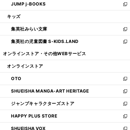
JUMP j-BOOKS
で
ド
ィ
い
新
開
ウ
ン
ウ
し
キッズ
く
で
ド
ィ
い
開
ウ
ン
ウ
集英社みらい文庫
く
で
ド
ィ
新
開
ウ
ン
し
集英社の児童図書 S-KIDS.LAND
く
で
ド
い
新
開
ウ
ウ
し
オンラインストア・
その他WEBサービス
く
で
ィ
い
開
ン
ウ
オンラインストア
く
ド
ィ
ウ
ン
OTO
で
ド
新
開
ウ
し
SHUEISHA MANGA-ART HERITAGE
く
で
い
新
開
ウ
し
ジャンプキャラクターズストア
く
ィ
い
新
ン
ウ
し
HAPPY PLUS STORE
ド
ィ
い
新
ウ
ン
ウ
し
SHUEISHA VOX
で
ド
ィ
い
新