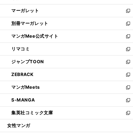
開
ウ
ン
し
マーガレット
く
で
ド
い
新
開
ウ
ウ
し
別冊マーガレット
く
で
ィ
い
新
開
ン
ウ
し
マンガMee公式サイト
く
ド
ィ
い
新
ウ
ン
ウ
し
リマコミ
で
ド
ィ
い
新
開
ウ
ン
ウ
し
ジャンプTOON
く
で
ド
ィ
い
新
開
ウ
ン
ウ
し
ZEBRACK
く
で
ド
ィ
い
新
開
ウ
ン
ウ
し
マンガMeets
く
で
ド
ィ
い
新
開
ウ
ン
ウ
し
S-MANGA
く
で
ド
ィ
い
新
開
ウ
ン
ウ
し
集英社コミック文庫
く
で
ド
ィ
い
新
開
ウ
ン
ウ
し
女性マンガ
く
で
ド
ィ
い
開
ウ
ン
ウ