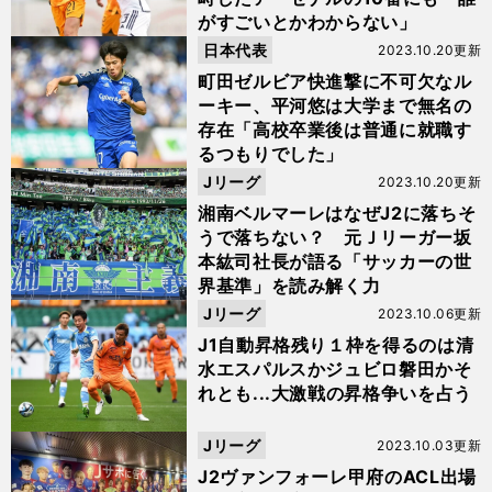
がすごいとかわからない」
日本代表
2023.10.20更新
町田ゼルビア快進撃に不可欠なル
ーキー、平河悠は大学まで無名の
存在「高校卒業後は普通に就職す
るつもりでした」
Jリーグ
2023.10.20更新
湘南ベルマーレはなぜJ2に落ちそ
うで落ちない？ 元Ｊリーガー坂
本紘司社長が語る「サッカーの世
界基準」を読み解く力
Jリーグ
2023.10.06更新
J1自動昇格残り１枠を得るのは清
水エスパルスかジュビロ磐田かそ
れとも...大激戦の昇格争いを占う
Jリーグ
2023.10.03更新
J2ヴァンフォーレ甲府のACL出場