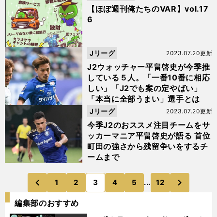
【ほぼ週刊俺たちのVAR】vol.17
6
Jリーグ
2023.07.20更新
J2ウォッチャー平畠啓史が今季推
している５人。「一番10番に相応
しい」「J2でも案の定やばい」
「本当に全部うまい」選手とは
Jリーグ
2023.07.20更新
今季J2のおススメ注目チームをサ
ッカーマニア平畠啓史が語る 首位
町田の強さから残留争いをするチ
ームまで
次
1
2
3
4
5
...
12
のページへ
のページへ
前
編集部のおすすめ