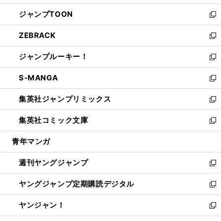
開
ウ
ン
ウ
し
ジャンプTOON
く
で
ド
ィ
い
新
開
ウ
ン
ウ
し
ZEBRACK
く
で
ド
ィ
い
新
開
ウ
ン
ウ
し
ジャンプルーキー！
く
で
ド
ィ
い
新
開
ウ
ン
ウ
し
S-MANGA
く
で
ド
ィ
い
新
開
ウ
ン
ウ
し
集英社ジャンプリミックス
く
で
ド
ィ
い
新
開
ウ
ン
ウ
し
集英社コミック文庫
く
で
ド
ィ
い
新
開
ウ
ン
ウ
し
青年マンガ
く
で
ド
ィ
い
開
ウ
ン
ウ
週刊ヤングジャンプ
く
で
ド
ィ
新
開
ウ
ン
し
ヤングジャンプ定期購読デジタル
く
で
ド
い
新
開
ウ
ウ
し
ヤンジャン！
く
で
ィ
い
新
開
ン
ウ
し