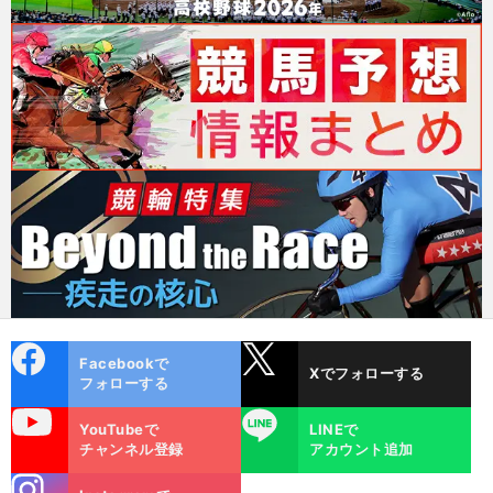
cebo
X
Facebookで
Xでフォローする
ok
フォローする
uTube
LINE
YouTubeで
LINEで
チャンネル登録
アカウント追加
stagra