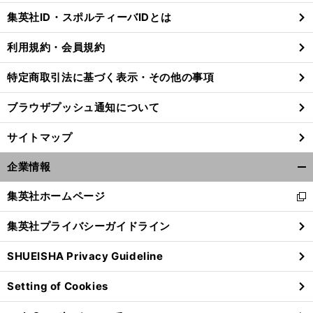
じ
集英社ID・スポルティーバIDとは
る
利用規約・会員規約
特定商取引法に基づく表示・その他の事項
ブラウザプッシュ通知について
サイトマップ
企業情報
開
く/
集英社ホームページ
新
閉
し
じ
集英社プライバシーガイドライン
い
る
ウ
SHUEISHA Privacy Guideline
ィ
ン
Setting of Cookies
ド
ウ