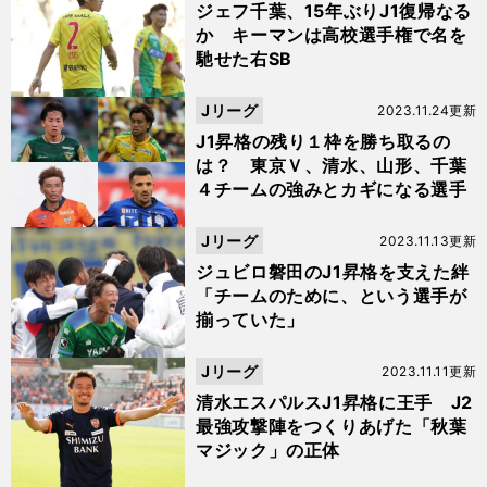
ジェフ千葉、15年ぶりJ1復帰なる
か キーマンは高校選手権で名を
馳せた右SB
Jリーグ
2023.11.24更新
J1昇格の残り１枠を勝ち取るの
は？ 東京Ｖ、清水、山形、千葉
４チームの強みとカギになる選手
Jリーグ
2023.11.13更新
ジュビロ磐田のJ1昇格を支えた絆
「チームのために、という選手が
揃っていた」
Jリーグ
2023.11.11更新
清水エスパルスJ1昇格に王手 J2
最強攻撃陣をつくりあげた「秋葉
マジック」の正体