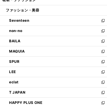
で
ド
ィ
い
開
ウ
ン
ウ
ファッション・美容
く
で
ド
ィ
開
ウ
ン
Seventeen
く
で
ド
新
開
ウ
し
non-no
く
で
い
新
開
ウ
し
BAILA
く
ィ
い
新
ン
ウ
し
MAQUIA
ド
ィ
い
新
ウ
ン
ウ
し
SPUR
で
ド
ィ
い
新
開
ウ
ン
ウ
し
LEE
く
で
ド
ィ
い
新
開
ウ
ン
ウ
し
eclat
く
で
ド
ィ
い
新
開
ウ
ン
ウ
し
T JAPAN
く
で
ド
ィ
い
新
開
ウ
ン
ウ
し
HAPPY PLUS ONE
く
で
ド
ィ
い
新