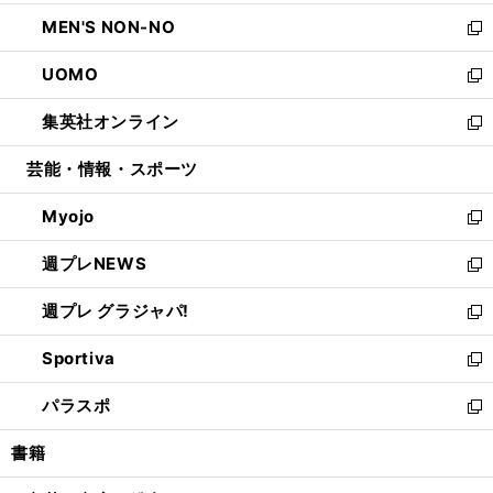
開
ウ
ン
ウ
し
MEN'S NON-NO
く
で
ド
ィ
い
新
開
ウ
ン
ウ
し
UOMO
く
で
ド
ィ
い
新
開
ウ
ン
ウ
し
集英社オンライン
く
で
ド
ィ
い
新
開
ウ
ン
ウ
し
芸能・情報・スポーツ
く
で
ド
ィ
い
開
ウ
ン
ウ
Myojo
く
で
ド
ィ
新
開
ウ
ン
し
週プレNEWS
く
で
ド
い
新
開
ウ
ウ
し
週プレ グラジャパ!
く
で
ィ
い
新
開
ン
ウ
し
Sportiva
く
ド
ィ
い
新
ウ
ン
ウ
し
パラスポ
で
ド
ィ
い
新
開
ウ
ン
ウ
し
書籍
く
で
ド
ィ
い
開
ウ
ン
ウ