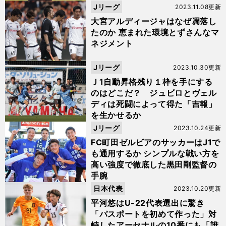
Jリーグ
2023.11.08更新
大宮アルディージャはなぜ凋落し
たのか 恵まれた環境とずさんなマ
ネジメント
Jリーグ
2023.10.30更新
Ｊ1自動昇格残り１枠を手にする
のはどこだ？ ジュビロとヴェル
ディは死闘によって得た「吉報」
を生かせるか
Jリーグ
2023.10.24更新
FC町田ゼルビアのサッカーはJ1で
も通用するか シンプルな戦い方を
高い強度で徹底した黒田剛監督の
手腕
日本代表
2023.10.20更新
平河悠はU-22代表選出に驚き
「パスポートを初めて作った」対
峙したアーセナルの10番にも「誰