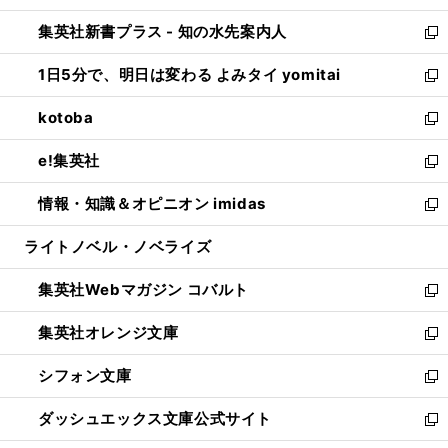
開
ン
ウ
し
集英社新書プラス - 知の水先案内人
く
ド
ィ
い
新
ウ
ン
ウ
し
1日5分で、明日は変わる よみタイ yomitai
で
ド
ィ
い
新
開
ウ
ン
ウ
し
kotoba
く
で
ド
ィ
い
新
開
ウ
ン
ウ
し
e!集英社
く
で
ド
ィ
い
新
開
ウ
ン
ウ
し
情報・知識＆オピニオン imidas
く
で
ド
ィ
い
新
開
ウ
ン
ウ
し
ライトノベル・ノベライズ
く
で
ド
ィ
い
開
ウ
ン
ウ
集英社Webマガジン コバルト
く
で
ド
ィ
新
開
ウ
ン
し
集英社オレンジ文庫
く
で
ド
い
新
開
ウ
ウ
し
シフォン文庫
く
で
ィ
い
新
開
ン
ウ
し
ダッシュエックス文庫公式サイト
く
ド
ィ
い
新
ウ
ン
ウ
し