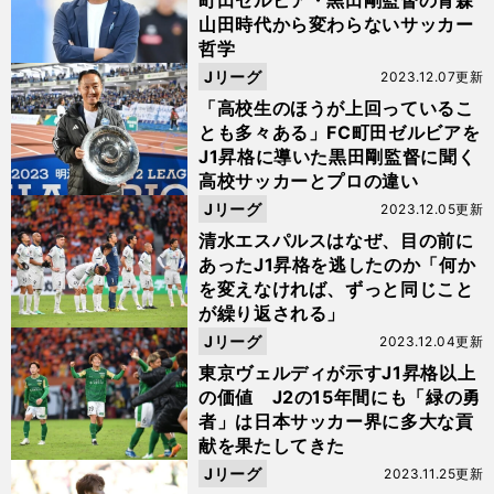
町田ゼルビア・黒田剛監督の青森
山田時代から変わらないサッカー
哲学
Jリーグ
2023.12.07更新
「高校生のほうが上回っているこ
とも多々ある」FC町田ゼルビアを
J1昇格に導いた黒田剛監督に聞く
高校サッカーとプロの違い
Jリーグ
2023.12.05更新
清水エスパルスはなぜ、目の前に
あったJ1昇格を逃したのか「何か
を変えなければ、ずっと同じこと
が繰り返される」
Jリーグ
2023.12.04更新
東京ヴェルディが示すJ1昇格以上
の価値 J2の15年間にも「緑の勇
者」は日本サッカー界に多大な貢
献を果たしてきた
Jリーグ
2023.11.25更新