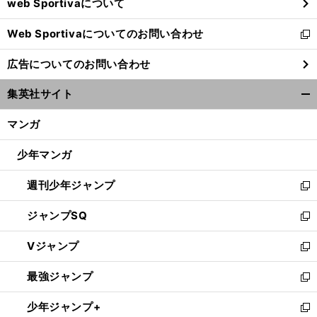
web Sportivaについて
で
開
Web Sportivaについてのお問い合わせ
く
新
し
広告についてのお問い合わせ
い
ウ
集英社サイト
ィ
開
ン
く/
マンガ
ド
閉
ウ
じ
少年マンガ
で
る
開
週刊少年ジャンプ
く
新
し
ジャンプSQ
い
新
ウ
し
Vジャンプ
ィ
い
新
ン
ウ
し
最強ジャンプ
ド
ィ
い
新
ウ
ン
ウ
し
少年ジャンプ+
で
ド
ィ
い
新