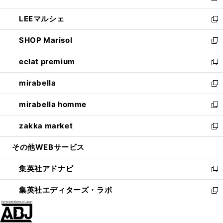
開
ウ
ン
ウ
し
LEEマルシェ
く
で
ド
ィ
い
新
開
ウ
ン
ウ
し
SHOP Marisol
く
で
ド
ィ
い
新
開
ウ
ン
ウ
し
eclat premium
く
で
ド
ィ
い
新
開
ウ
ン
ウ
し
mirabella
く
で
ド
ィ
い
新
開
ウ
ン
ウ
し
mirabella homme
く
で
ド
ィ
い
新
開
ウ
ン
ウ
し
zakka market
く
で
ド
ィ
い
新
開
ウ
ン
ウ
し
その他WEBサービス
く
で
ド
ィ
い
開
ウ
ン
ウ
集英社アドナビ
く
で
ド
ィ
新
開
ウ
ン
し
集英社エディターズ・ラボ
く
で
ド
い
新
開
ウ
ウ
し
く
で
ィ
い
開