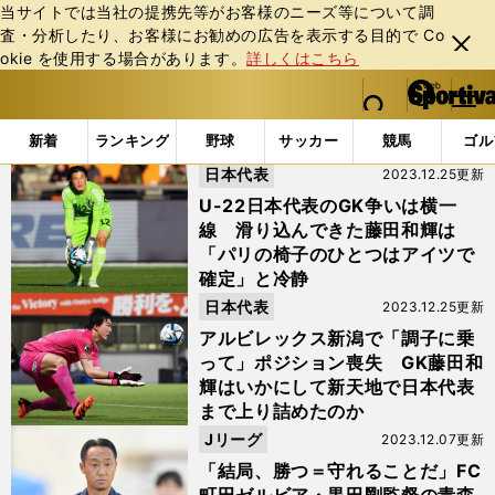
当サイトでは当社の提携先等がお客様のニーズ等について調
査・分析したり、お客様にお勧めの広告を表⽰する⽬的で Co
閉じ
okie を使⽤する場合があります。
詳しくはこちら
る
マイペ
web Sportiva (webスポルティーバ)
検索
メニュ
we
ー
「#J2」の最新ニュース・ 情報 (3ページ目)
b
ジ
新着
ランキング
野球
サッカー
競馬
ゴル
ス
日本代表
2023.12.25更新
ポ
ル
U-22日本代表のGK争いは横一
テ
線 滑り込んできた藤田和輝は
ィ
「パリの椅子のひとつはアイツで
ー
確定」と冷静
バ
日本代表
2023.12.25更新
アルビレックス新潟で「調子に乗
って」ポジション喪失 GK藤田和
輝はいかにして新天地で日本代表
まで上り詰めたのか
Jリーグ
2023.12.07更新
「結局、勝つ＝守れることだ」FC