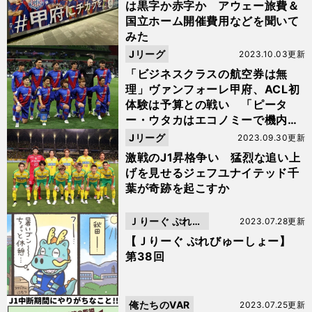
は黒字か赤字か アウェー旅費＆
国立ホーム開催費用などを聞いて
みた
Jリーグ
2023.10.03更新
「ビジネスクラスの航空券は無
理」ヴァンフォーレ甲府、ACL初
体験は予算との戦い 「ピータ
ー・ウタカはエコノミーで機内食
を...」
Jリーグ
2023.09.30更新
激戦のJ1昇格争い 猛烈な追い上
げを見せるジェフユナイテッド千
葉が奇跡を起こすか
Ｊりーぐ ぷれび
2023.07.28更新
ゅーしょー
【Ｊりーぐ ぷれびゅーしょー】
第38回
俺たちのVAR
2023.07.25更新