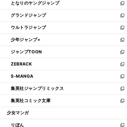
となりのヤングジャンプ
く
ド
ィ
い
新
ウ
ン
ウ
し
グランドジャンプ
で
ド
ィ
い
新
開
ウ
ン
ウ
し
ウルトラジャンプ
く
で
ド
ィ
い
新
開
ウ
ン
ウ
し
少年ジャンプ+
く
で
ド
ィ
い
新
開
ウ
ン
ウ
し
ジャンプTOON
く
で
ド
ィ
い
新
開
ウ
ン
ウ
し
ZEBRACK
く
で
ド
ィ
い
新
開
ウ
ン
ウ
し
S-MANGA
く
で
ド
ィ
い
新
開
ウ
ン
ウ
し
集英社ジャンプリミックス
く
で
ド
ィ
い
新
開
ウ
ン
ウ
し
集英社コミック文庫
く
で
ド
ィ
い
新
開
ウ
ン
ウ
し
少女マンガ
く
で
ド
ィ
い
開
ウ
ン
ウ
りぼん
く
で
ド
ィ
新