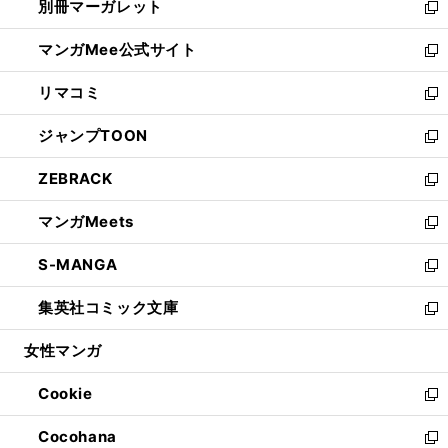
別冊マーガレット
く
で
ィ
い
新
開
ン
ウ
し
マンガMee公式サイト
く
ド
ィ
い
新
ウ
ン
ウ
し
リマコミ
で
ド
ィ
い
新
開
ウ
ン
ウ
し
ジャンプTOON
く
で
ド
ィ
い
新
開
ウ
ン
ウ
し
ZEBRACK
く
で
ド
ィ
い
新
開
ウ
ン
ウ
し
マンガMeets
く
で
ド
ィ
い
新
開
ウ
ン
ウ
し
S-MANGA
く
で
ド
ィ
い
新
開
ウ
ン
ウ
し
集英社コミック文庫
く
で
ド
ィ
い
新
開
ウ
ン
ウ
し
女性マンガ
く
で
ド
ィ
い
開
ウ
ン
ウ
Cookie
く
で
ド
ィ
新
開
ウ
ン
し
Cocohana
く
で
ド
い
新