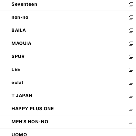
Seventeen
く
で
ド
新
開
ウ
し
non-no
く
で
い
新
開
ウ
し
BAILA
く
ィ
い
新
ン
ウ
し
MAQUIA
ド
ィ
い
新
ウ
ン
ウ
し
SPUR
で
ド
ィ
い
新
開
ウ
ン
ウ
し
LEE
く
で
ド
ィ
い
新
開
ウ
ン
ウ
し
eclat
く
で
ド
ィ
い
新
開
ウ
ン
ウ
し
T JAPAN
く
で
ド
ィ
い
新
開
ウ
ン
ウ
し
HAPPY PLUS ONE
く
で
ド
ィ
い
新
開
ウ
ン
ウ
し
MEN'S NON-NO
く
で
ド
ィ
い
新
開
ウ
ン
ウ
し
UOMO
く
で
ド
ィ
い