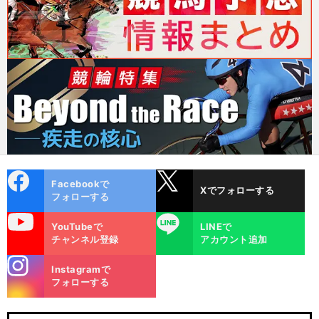
cebo
X
Facebookで
Xでフォローする
ok
フォローする
uTube
LINE
YouTubeで
LINEで
チャンネル登録
アカウント追加
stagra
Instagramで
m
フォローする