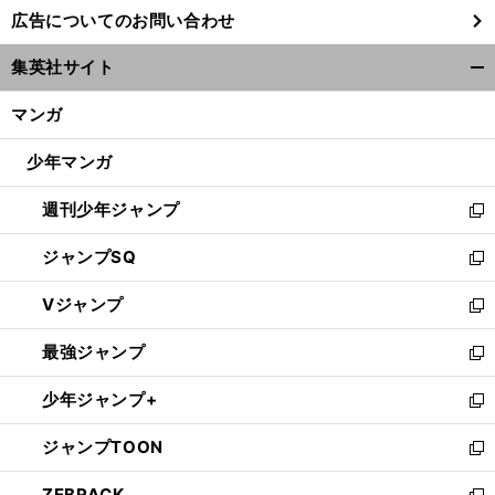
し
広告についてのお問い合わせ
い
ウ
集英社サイト
ィ
開
ン
く/
マンガ
ド
閉
ウ
じ
少年マンガ
で
る
開
週刊少年ジャンプ
く
新
し
ジャンプSQ
い
新
ウ
し
Vジャンプ
ィ
い
新
ン
ウ
し
最強ジャンプ
ド
ィ
い
新
ウ
ン
ウ
し
少年ジャンプ+
で
ド
ィ
い
新
開
ウ
ン
ウ
し
ジャンプTOON
く
で
ド
ィ
い
新
開
ウ
ン
ウ
し
ZEBRACK
く