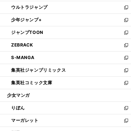
開
ウ
ン
ウ
し
ウルトラジャンプ
く
で
ド
ィ
い
新
開
ウ
ン
ウ
し
少年ジャンプ+
く
で
ド
ィ
い
新
開
ウ
ン
ウ
し
ジャンプTOON
く
で
ド
ィ
い
新
開
ウ
ン
ウ
し
ZEBRACK
く
で
ド
ィ
い
新
開
ウ
ン
ウ
し
S-MANGA
く
で
ド
ィ
い
新
開
ウ
ン
ウ
し
集英社ジャンプリミックス
く
で
ド
ィ
い
新
開
ウ
ン
ウ
し
集英社コミック文庫
く
で
ド
ィ
い
新
開
ウ
ン
ウ
し
少女マンガ
く
で
ド
ィ
い
開
ウ
ン
ウ
りぼん
く
で
ド
ィ
新
開
ウ
ン
し
マーガレット
く
で
ド
い
新
開
ウ
ウ
し