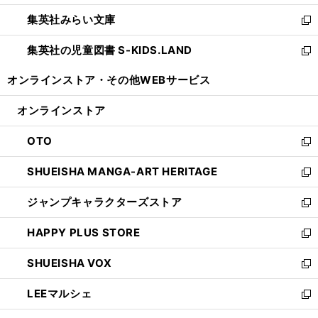
開
ウ
ン
ウ
集英社みらい文庫
く
で
ド
ィ
新
開
ウ
ン
し
集英社の児童図書 S-KIDS.LAND
く
で
ド
い
新
開
ウ
ウ
し
オンラインストア・
その他WEBサービス
く
で
ィ
い
開
ン
ウ
オンラインストア
く
ド
ィ
ウ
ン
OTO
で
ド
新
開
ウ
し
SHUEISHA MANGA-ART HERITAGE
く
で
い
新
開
ウ
し
ジャンプキャラクターズストア
く
ィ
い
新
ン
ウ
し
HAPPY PLUS STORE
ド
ィ
い
新
ウ
ン
ウ
し
SHUEISHA VOX
で
ド
ィ
い
新
開
ウ
ン
ウ
し
LEEマルシェ
く
で
ド
ィ
い
新
開
ウ
ン
ウ
し