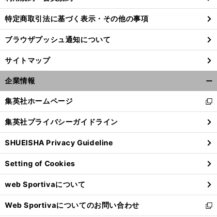
特定商取引法に基づく表示・その他の事項
ブラウザプッシュ通知について
サイトマップ
企業情報
開
く/
集英社ホームページ
新
閉
し
じ
集英社プライバシーガイドライン
い
る
ウ
SHUEISHA Privacy Guideline
ィ
ン
Setting of Cookies
ド
ウ
web Sportivaについて
で
開
Web Sportivaについてのお問い合わせ
く
新