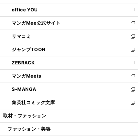
開
ウ
ウ
し
office YOU
く
で
ィ
い
新
開
ン
ウ
し
マンガMee公式サイト
く
ド
ィ
い
新
ウ
ン
ウ
し
リマコミ
で
ド
ィ
い
新
開
ウ
ン
ウ
し
ジャンプTOON
く
で
ド
ィ
い
新
開
ウ
ン
ウ
し
ZEBRACK
く
で
ド
ィ
い
新
開
ウ
ン
ウ
し
マンガMeets
く
で
ド
ィ
い
新
開
ウ
ン
ウ
し
S-MANGA
く
で
ド
ィ
い
新
開
ウ
ン
ウ
し
集英社コミック文庫
く
で
ド
ィ
い
新
開
ウ
ン
ウ
し
取材・ファッション
く
で
ド
ィ
い
開
ウ
ン
ウ
ファッション・美容
く
で
ド
ィ
開
ウ
ン