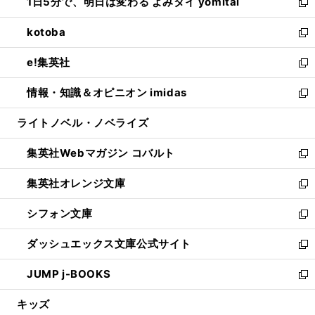
1日5分で、明日は変わる よみタイ yomitai
で
ド
ィ
い
新
開
ウ
ン
ウ
し
kotoba
く
で
ド
ィ
い
新
開
ウ
ン
ウ
し
e!集英社
く
で
ド
ィ
い
新
開
ウ
ン
ウ
し
情報・知識＆オピニオン imidas
く
で
ド
ィ
い
新
開
ウ
ン
ウ
し
ライトノベル・ノベライズ
く
で
ド
ィ
い
開
ウ
ン
ウ
集英社Webマガジン コバルト
く
で
ド
ィ
新
開
ウ
ン
し
集英社オレンジ文庫
く
で
ド
い
新
開
ウ
ウ
し
シフォン文庫
く
で
ィ
い
新
開
ン
ウ
し
ダッシュエックス文庫公式サイト
く
ド
ィ
い
新
ウ
ン
ウ
し
JUMP j-BOOKS
で
ド
ィ
い
新
開
ウ
ン
ウ
し
キッズ
く
で
ド
ィ
い