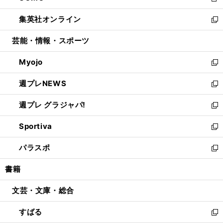
新
開
ウ
ン
ウ
し
集英社オンライン
く
で
ド
ィ
い
新
開
ウ
ン
ウ
し
芸能・情報・スポーツ
く
で
ド
ィ
い
開
ウ
ン
ウ
Myojo
く
で
ド
ィ
新
開
ウ
ン
し
週プレNEWS
く
で
ド
い
新
開
ウ
ウ
し
週プレ グラジャパ!
く
で
ィ
い
新
開
ン
ウ
し
Sportiva
く
ド
ィ
い
新
ウ
ン
ウ
し
パラスポ
で
ド
ィ
い
新
開
ウ
ン
ウ
し
書籍
く
で
ド
ィ
い
開
ウ
ン
ウ
文芸・文庫・総合
く
で
ド
ィ
開
ウ
ン
すばる
く
で
ド
新
開