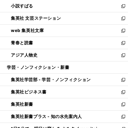
ウ
し
小説すばる
く
で
い
新
開
ウ
し
集英社 文芸ステーション
く
ィ
い
新
ン
ウ
し
web 集英社文庫
ド
ィ
い
新
ウ
ン
ウ
し
青春と読書
で
ド
ィ
い
新
開
ウ
ン
ウ
し
アジア人物史
く
で
ド
ィ
い
新
開
ウ
ン
ウ
し
学芸・ノンフィクション・新書
く
で
ド
ィ
い
開
ウ
ン
ウ
集英社学芸部 - 学芸・ノンフィクション
く
で
ド
ィ
新
開
ウ
ン
し
集英社ビジネス書
く
で
ド
い
新
開
ウ
ウ
し
集英社新書
く
で
ィ
い
新
開
ン
ウ
し
集英社新書プラス - 知の水先案内人
く
ド
ィ
い
新
ウ
ン
ウ
し