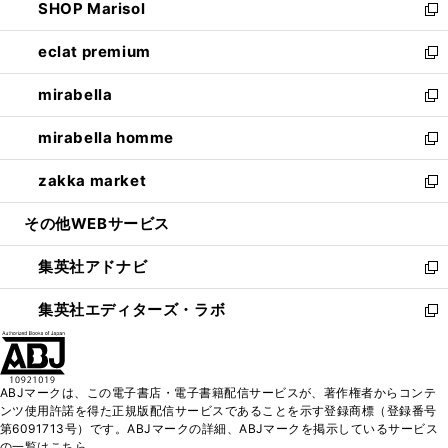
SHOP Marisol
く
で
ド
ィ
い
新
開
ウ
ン
ウ
し
eclat premium
く
で
ド
ィ
い
新
開
ウ
ン
ウ
し
mirabella
く
で
ド
ィ
い
新
開
ウ
ン
ウ
し
mirabella homme
く
で
ド
ィ
い
新
開
ウ
ン
ウ
し
zakka market
く
で
ド
ィ
い
新
開
ウ
ン
ウ
し
その他WEBサービス
く
で
ド
ィ
い
開
ウ
ン
ウ
集英社アドナビ
く
で
ド
ィ
新
開
ウ
ン
し
集英社エディターズ・ラボ
く
で
ド
い
新
開
ウ
ウ
し
く
で
ィ
い
開
ン
ウ
ABJマークは、この電子書店・電子書籍配信サービスが、著作権者からコンテ
く
ド
ィ
ンツ使用許諾を得た正規版配信サービスであることを示す登録商標（登録番号
ウ
ン
第6091713号）です。ABJマークの詳細、ABJマークを掲示しているサービス
で
ド
の一覧はこちら。