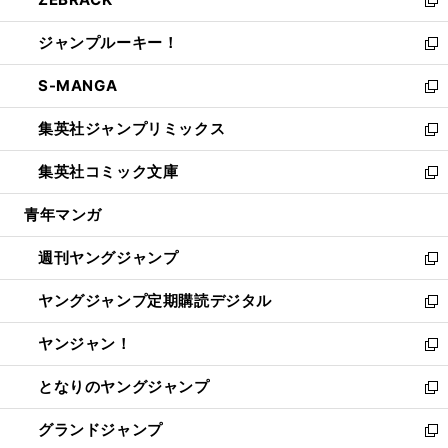
で
ド
ィ
い
新
開
ウ
ン
ウ
し
ジャンプルーキー！
く
で
ド
ィ
い
新
開
ウ
ン
ウ
し
S-MANGA
く
で
ド
ィ
い
新
開
ウ
ン
ウ
し
集英社ジャンプリミックス
く
で
ド
ィ
い
新
開
ウ
ン
ウ
し
集英社コミック文庫
く
で
ド
ィ
い
新
開
ウ
ン
ウ
し
青年マンガ
く
で
ド
ィ
い
開
ウ
ン
ウ
週刊ヤングジャンプ
く
で
ド
ィ
新
開
ウ
ン
し
ヤングジャンプ定期購読デジタル
く
で
ド
い
新
開
ウ
ウ
し
ヤンジャン！
く
で
ィ
い
新
開
ン
ウ
し
となりのヤングジャンプ
く
ド
ィ
い
新
ウ
ン
ウ
し
グランドジャンプ
で
ド
ィ
い
新