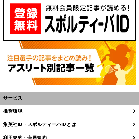
サービス
開
く/
推奨環境
閉
じ
集英社ID・スポルティーバIDとは
る
利用規約・会員規約