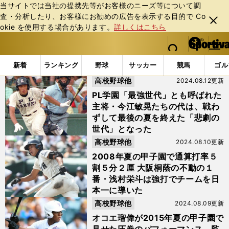
当サイトでは当社の提携先等がお客様のニーズ等について調
査・分析したり、お客様にお勧めの広告を表⽰する⽬的で Co
閉じ
okie を使⽤する場合があります。
詳しくはこちら
る
マイペ
web Sportiva (webスポルティーバ)
検索
メニュ
we
ー
「#楽天」の最新ニュース・ 情報 (3ページ目)
b
ジ
新着
ランキング
野球
サッカー
競馬
ゴル
ス
高校野球他
2024.08.12更新
ポ
ル
PL学園「最強世代」とも呼ばれた
テ
主将・今江敏晃たちの代は、戦わ
ィ
ずして最後の夏を終えた「悲劇の
ー
世代」となった
バ
高校野球他
2024.08.10更新
2008年夏の甲子園で通算打率５
割５分２厘 大阪桐蔭の不動の１
番・浅村栄斗は強打でチームを日
本一に導いた
高校野球他
2024.08.09更新
オコエ瑠偉が2015年夏の甲子園で