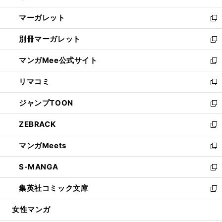
開
ウ
ン
し
マーガレット
く
で
ド
い
新
開
ウ
ウ
し
別冊マーガレット
く
で
ィ
い
新
開
ン
ウ
し
マンガMee公式サイト
く
ド
ィ
い
新
ウ
ン
ウ
し
リマコミ
で
ド
ィ
い
新
開
ウ
ン
ウ
し
ジャンプTOON
く
で
ド
ィ
い
新
開
ウ
ン
ウ
し
ZEBRACK
く
で
ド
ィ
い
新
開
ウ
ン
ウ
し
マンガMeets
く
で
ド
ィ
い
新
開
ウ
ン
ウ
し
S-MANGA
く
で
ド
ィ
い
新
開
ウ
ン
ウ
し
集英社コミック文庫
く
で
ド
ィ
い
新
開
ウ
ン
ウ
し
女性マンガ
く
で
ド
ィ
い
開
ウ
ン
ウ