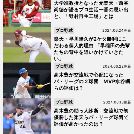
大学准教授となった元楽天・西谷
尚徳が語るプロ生活一番の思い出
と、「野村再生工場」とは
プロ野球
2024.06.24更新
楽天・早川隆久が2ケタ勝利にこ
だわる個人的理由 「早稲田の先輩
たちの背中を追いかけていきた
い」
プロ野球
2024.06.22更新
高木豊が交流戦で心配になった
パ・リーグの２球団 MVP水谷瞬
らの評価は？
プロ野球
2024.06.18更新
高木豊の助っ人診断 交流戦で初
優勝した楽天らパ・リーグ球団で
評価が高かったのは？