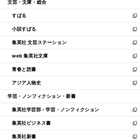
文芸・文庫・総合
く
で
ド
ィ
開
ウ
ン
すばる
く
で
ド
新
開
ウ
し
小説すばる
く
で
い
新
開
ウ
し
集英社 文芸ステーション
く
ィ
い
新
ン
ウ
し
web 集英社文庫
ド
ィ
い
新
ウ
ン
ウ
し
青春と読書
で
ド
ィ
い
新
開
ウ
ン
ウ
し
アジア人物史
く
で
ド
ィ
い
新
開
ウ
ン
ウ
し
学芸・ノンフィクション・新書
く
で
ド
ィ
い
開
ウ
ン
ウ
集英社学芸部 - 学芸・ノンフィクション
く
で
ド
ィ
新
開
ウ
ン
し
集英社ビジネス書
く
で
ド
い
新
開
ウ
ウ
し
集英社新書
く
で
ィ
い
新