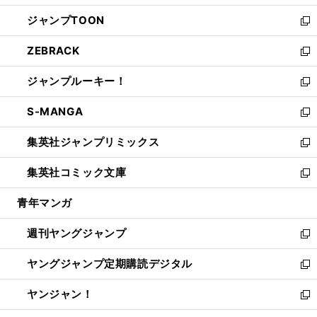
開
ウ
ン
ウ
し
ジャンプTOON
く
で
ド
ィ
い
新
開
ウ
ン
ウ
し
ZEBRACK
く
で
ド
ィ
い
新
開
ウ
ン
ウ
し
ジャンプルーキー！
く
で
ド
ィ
い
新
開
ウ
ン
ウ
し
S-MANGA
く
で
ド
ィ
い
新
開
ウ
ン
ウ
し
集英社ジャンプリミックス
く
で
ド
ィ
い
新
開
ウ
ン
ウ
し
集英社コミック文庫
く
で
ド
ィ
い
新
開
ウ
ン
ウ
し
青年マンガ
く
で
ド
ィ
い
開
ウ
ン
ウ
週刊ヤングジャンプ
く
で
ド
ィ
新
開
ウ
ン
し
ヤングジャンプ定期購読デジタル
く
で
ド
い
新
開
ウ
ウ
し
ヤンジャン！
く
で
ィ
い
新
開
ン
ウ
し