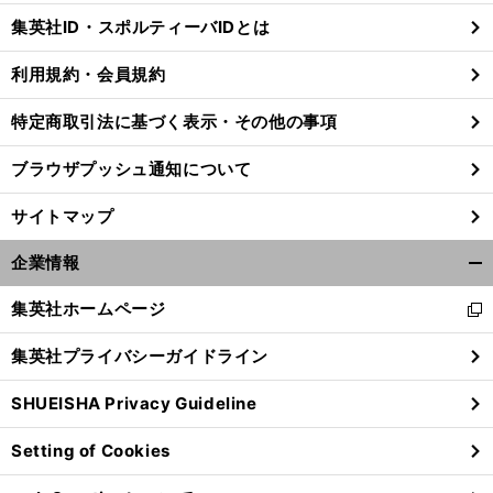
じ
集英社ID・スポルティーバIDとは
る
利用規約・会員規約
特定商取引法に基づく表示・その他の事項
ブラウザプッシュ通知について
サイトマップ
企業情報
開
く/
集英社ホームページ
新
閉
し
じ
集英社プライバシーガイドライン
い
る
ウ
SHUEISHA Privacy Guideline
ィ
ン
Setting of Cookies
ド
ウ