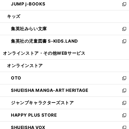
JUMP j-BOOKS
で
ド
ィ
い
新
開
ウ
ン
ウ
し
キッズ
く
で
ド
ィ
い
開
ウ
ン
ウ
集英社みらい文庫
く
で
ド
ィ
新
開
ウ
ン
し
集英社の児童図書 S-KIDS.LAND
く
で
ド
い
新
開
ウ
ウ
し
オンラインストア・
その他WEBサービス
く
で
ィ
い
開
ン
ウ
オンラインストア
く
ド
ィ
ウ
ン
OTO
で
ド
新
開
ウ
し
SHUEISHA MANGA-ART HERITAGE
く
で
い
新
開
ウ
し
ジャンプキャラクターズストア
く
ィ
い
新
ン
ウ
し
HAPPY PLUS STORE
ド
ィ
い
新
ウ
ン
ウ
し
SHUEISHA VOX
で
ド
ィ
い
新