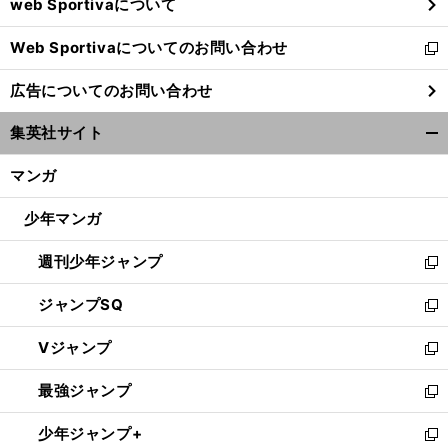
web Sportivaについて
で
開
Web Sportivaについてのお問い合わせ
く
新
し
広告についてのお問い合わせ
い
ウ
集英社サイト
ィ
開
ン
く/
マンガ
ド
閉
ウ
じ
少年マンガ
で
る
開
週刊少年ジャンプ
く
新
し
ジャンプSQ
い
新
ウ
し
Vジャンプ
ィ
い
新
ン
ウ
し
最強ジャンプ
ド
ィ
い
新
ウ
ン
ウ
し
少年ジャンプ+
で
ド
ィ
い
新