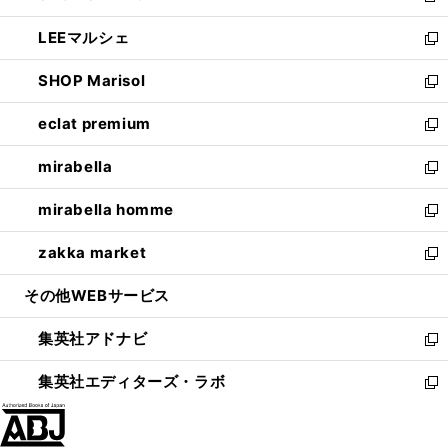
開
ウ
ン
ウ
し
LEEマルシェ
く
で
ド
ィ
い
新
開
ウ
ン
ウ
し
SHOP Marisol
く
で
ド
ィ
い
新
開
ウ
ン
ウ
し
eclat premium
く
で
ド
ィ
い
新
開
ウ
ン
ウ
し
mirabella
く
で
ド
ィ
い
新
開
ウ
ン
ウ
し
mirabella homme
く
で
ド
ィ
い
新
開
ウ
ン
ウ
し
zakka market
く
で
ド
ィ
い
新
開
ウ
ン
ウ
し
その他WEBサービス
く
で
ド
ィ
い
開
ウ
ン
ウ
集英社アドナビ
く
で
ド
ィ
新
開
ウ
ン
し
集英社エディターズ・ラボ
く
で
ド
い
新
開
ウ
ウ
し
く
で
ィ
い
開