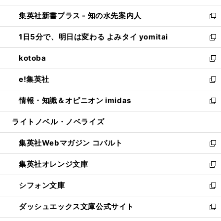
開
ン
ウ
し
集英社新書プラス - 知の水先案内人
く
ド
ィ
い
新
ウ
ン
ウ
し
1日5分で、明日は変わる よみタイ yomitai
で
ド
ィ
い
新
開
ウ
ン
ウ
し
kotoba
く
で
ド
ィ
い
新
開
ウ
ン
ウ
し
e!集英社
く
で
ド
ィ
い
新
開
ウ
ン
ウ
し
情報・知識＆オピニオン imidas
く
で
ド
ィ
い
新
開
ウ
ン
ウ
し
ライトノベル・ノベライズ
く
で
ド
ィ
い
開
ウ
ン
ウ
集英社Webマガジン コバルト
く
で
ド
ィ
新
開
ウ
ン
し
集英社オレンジ文庫
く
で
ド
い
新
開
ウ
ウ
し
シフォン文庫
く
で
ィ
い
新
開
ン
ウ
し
ダッシュエックス文庫公式サイト
く
ド
ィ
い
新
ウ
ン
ウ
し