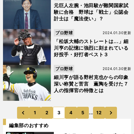
元巨人左腕・池田駿が難関国家試
験に合格 野球は「戦士」公認会
計士は「魔法使い」？
プロ野球
2024.01.30更新
「松坂大輔のストレートは...」細
川亨の記憶に強烈に刻まれている
好投手・好打者ベスト３
プロ野球
2024.01.30更新
細川亨が語る野村克也からの印象
深い称賛と苦言 薫陶を受けた７
人の指揮官の特徴とは
次
1
2
3
4
5
...
12
のページへ
のページへ
前
編集部のおすすめ