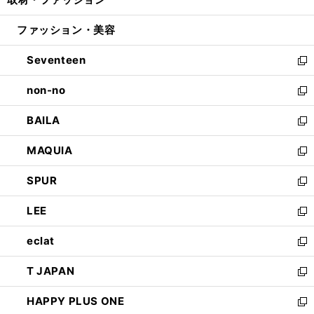
で
ド
ィ
い
開
ウ
ン
ウ
ファッション・美容
く
で
ド
ィ
開
ウ
ン
Seventeen
く
で
ド
新
開
ウ
し
non-no
く
で
い
新
開
ウ
し
BAILA
く
ィ
い
新
ン
ウ
し
MAQUIA
ド
ィ
い
新
ウ
ン
ウ
し
SPUR
で
ド
ィ
い
新
開
ウ
ン
ウ
し
LEE
く
で
ド
ィ
い
新
開
ウ
ン
ウ
し
eclat
く
で
ド
ィ
い
新
開
ウ
ン
ウ
し
T JAPAN
く
で
ド
ィ
い
新
開
ウ
ン
ウ
し
HAPPY PLUS ONE
く
で
ド
ィ
い
新