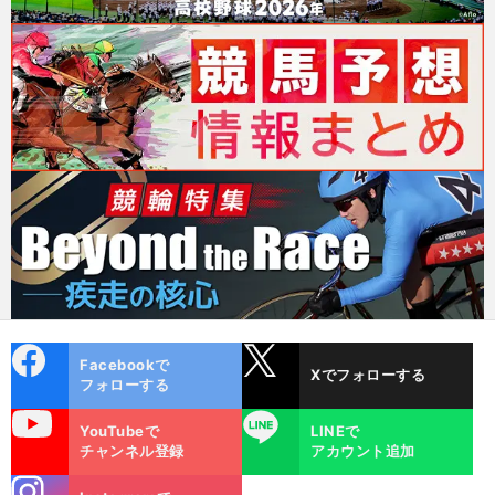
cebo
X
Facebookで
Xでフォローする
ok
フォローする
uTube
LINE
YouTubeで
LINEで
チャンネル登録
アカウント追加
stagra