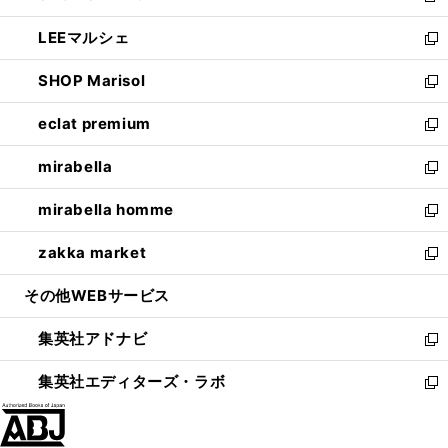
開
ウ
ン
ウ
し
LEEマルシェ
く
で
ド
ィ
い
新
開
ウ
ン
ウ
し
SHOP Marisol
く
で
ド
ィ
い
新
開
ウ
ン
ウ
し
eclat premium
く
で
ド
ィ
い
新
開
ウ
ン
ウ
し
mirabella
く
で
ド
ィ
い
新
開
ウ
ン
ウ
し
mirabella homme
く
で
ド
ィ
い
新
開
ウ
ン
ウ
し
zakka market
く
で
ド
ィ
い
新
開
ウ
ン
ウ
し
その他WEBサービス
く
で
ド
ィ
い
開
ウ
ン
ウ
集英社アドナビ
く
で
ド
ィ
新
開
ウ
ン
し
集英社エディターズ・ラボ
く
で
ド
い
新
開
ウ
ウ
し
く
で
ィ
い
開