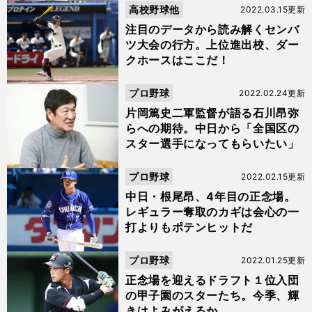
高校野球他
2022.03.15更新
注目のデータから読み解くセンバ
ツ大会の行方。上位進出校、ダー
クホースはここだ！
プロ野球
2022.02.24更新
片岡篤史二軍監督が語る石川昂弥
らへの期待。中日から「全国区の
スター選手になってもらいたい」
プロ野球
2022.02.15更新
中日・根尾昂、4年目の正念場。
レギュラー奪取のカギは会心の一
打よりもポテンヒットだ
プロ野球
2022.01.25更新
正念場を迎えるドラフト１位入団
の甲子園のスターたち。今季、輝
きはよみがえるか