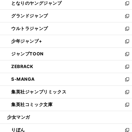
となりのヤングジャンプ
く
ド
ィ
い
新
ウ
ン
ウ
し
グランドジャンプ
で
ド
ィ
い
新
開
ウ
ン
ウ
し
ウルトラジャンプ
く
で
ド
ィ
い
新
開
ウ
ン
ウ
し
少年ジャンプ+
く
で
ド
ィ
い
新
開
ウ
ン
ウ
し
ジャンプTOON
く
で
ド
ィ
い
新
開
ウ
ン
ウ
し
ZEBRACK
く
で
ド
ィ
い
新
開
ウ
ン
ウ
し
S-MANGA
く
で
ド
ィ
い
新
開
ウ
ン
ウ
し
集英社ジャンプリミックス
く
で
ド
ィ
い
新
開
ウ
ン
ウ
し
集英社コミック文庫
く
で
ド
ィ
い
新
開
ウ
ン
ウ
し
少女マンガ
く
で
ド
ィ
い
開
ウ
ン
ウ
りぼん
く
で
ド
ィ
新