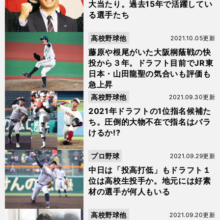
大当たり。過去15年で活躍してい
る選手たち
高校野球他
2021.10.05更新
藤原や根尾がいた大阪桐蔭戦の快
投から３年。ドラフト目前でJR東
日本・山田龍聖の気合いも評価も
急上昇
高校野球他
2021.09.30更新
2021年ドラフトの1位指名候補た
ち。圧倒的大物不在で指名はバラ
けるか!?
プロ野球
2021.09.29更新
中日は「投高打低」もドラフト１
位は高校生投手か。地元には好素
材の選手が何人もいる
高校野球他
2021.09.20更新