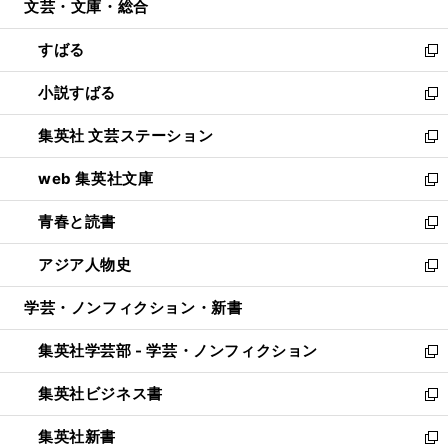
文芸・文庫・総合
く
で
ド
ィ
開
ウ
ン
すばる
く
で
ド
新
開
ウ
し
小説すばる
く
で
い
新
開
ウ
し
集英社 文芸ステーション
く
ィ
い
新
ン
ウ
し
web 集英社文庫
ド
ィ
い
新
ウ
ン
ウ
し
青春と読書
で
ド
ィ
い
新
開
ウ
ン
ウ
し
アジア人物史
く
で
ド
ィ
い
新
開
ウ
ン
ウ
し
学芸・ノンフィクション・新書
く
で
ド
ィ
い
開
ウ
ン
ウ
集英社学芸部 - 学芸・ノンフィクション
く
で
ド
ィ
新
開
ウ
ン
し
集英社ビジネス書
く
で
ド
い
新
開
ウ
ウ
し
集英社新書
く
で
ィ
い
新