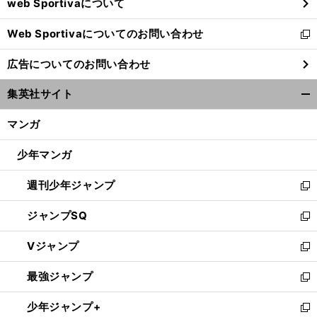
web Sportivaについて
で
開
Web Sportivaについてのお問い合わせ
く
新
し
広告についてのお問い合わせ
い
ウ
集英社サイト
ィ
開
ン
く/
マンガ
ド
閉
ウ
じ
少年マンガ
で
る
開
週刊少年ジャンプ
く
新
し
ジャンプSQ
い
新
ウ
し
Vジャンプ
ィ
い
新
ン
ウ
し
最強ジャンプ
ド
ィ
い
新
ウ
ン
ウ
し
少年ジャンプ+
で
ド
ィ
い
新