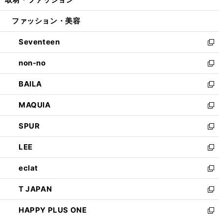
で
ド
ィ
い
開
ウ
ン
ウ
ファッション・美容
く
で
ド
ィ
開
ウ
ン
Seventeen
く
で
ド
新
開
ウ
し
non-no
く
で
い
新
開
ウ
し
BAILA
く
ィ
い
新
ン
ウ
し
MAQUIA
ド
ィ
い
新
ウ
ン
ウ
し
SPUR
で
ド
ィ
い
新
開
ウ
ン
ウ
し
LEE
く
で
ド
ィ
い
新
開
ウ
ン
ウ
し
eclat
く
で
ド
ィ
い
新
開
ウ
ン
ウ
し
T JAPAN
く
で
ド
ィ
い
新
開
ウ
ン
ウ
し
HAPPY PLUS ONE
く
で
ド
ィ
い
新