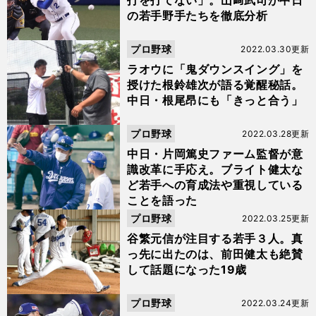
打を打てない」。山﨑武司が中日
の若手野手たちを徹底分析
プロ野球
2022.03.30更新
ラオウに「鬼ダウンスイング」を
授けた根鈴雄次が語る覚醒秘話。
中日・根尾昂にも「きっと合う」
プロ野球
2022.03.28更新
中日・片岡篤史ファーム監督が意
識改革に手応え。ブライト健太な
ど若手への育成法や重視している
ことを語った
プロ野球
2022.03.25更新
谷繁元信が注目する若手３人。真
っ先に出たのは、前田健太も絶賛
して話題になった19歳
プロ野球
2022.03.24更新