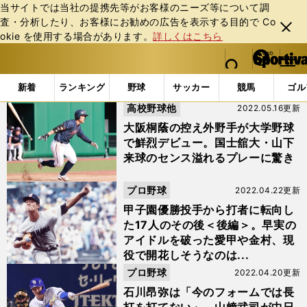
当サイトでは当社の提携先等がお客様のニーズ等について調
査・分析したり、お客様にお勧めの広告を表⽰する⽬的で Co
閉じ
okie を使⽤する場合があります。
詳しくはこちら
る
マイペ
web Sportiva (webスポルティーバ)
検索
メニュ
we
ー
「根尾昂」の検索結果 (3ページ目)
b
ジ
新着
ランキング
野球
サッカー
競馬
ゴル
ス
高校野球他
2022.05.16更新
ポ
ル
大阪桐蔭の控え外野手が大学野球
テ
で鮮烈デビュー。国士舘大・山下
ィ
来球のセンス溢れるプレーに驚き
ー
バ
プロ野球
2022.04.22更新
甲子園優勝投手から打者に転向し
た17人のその後＜後編＞。早実の
アイドルを破った愛甲や金村、現
役で開花しそうなのは...
プロ野球
2022.04.20更新
石川昂弥は「今のフォームでは長