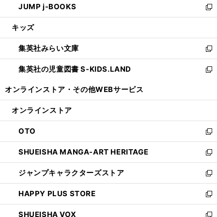
JUMP j-BOOKS
で
ド
ィ
い
新
開
ウ
ン
ウ
し
キッズ
く
で
ド
ィ
い
開
ウ
ン
ウ
集英社みらい文庫
く
で
ド
ィ
新
開
ウ
ン
し
集英社の児童図書 S-KIDS.LAND
く
で
ド
い
新
開
ウ
ウ
し
オンラインストア・
その他WEBサービス
く
で
ィ
い
開
ン
ウ
オンラインストア
く
ド
ィ
ウ
ン
OTO
で
ド
新
開
ウ
し
SHUEISHA MANGA-ART HERITAGE
く
で
い
新
開
ウ
し
ジャンプキャラクターズストア
く
ィ
い
新
ン
ウ
し
HAPPY PLUS STORE
ド
ィ
い
新
ウ
ン
ウ
し
SHUEISHA VOX
で
ド
ィ
い
新