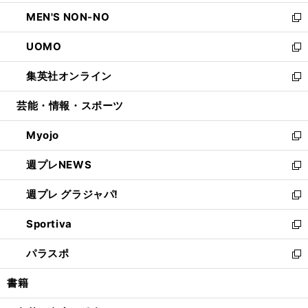
開
ウ
ン
ウ
し
MEN'S NON-NO
く
で
ド
ィ
い
新
開
ウ
ン
ウ
し
UOMO
く
で
ド
ィ
い
新
開
ウ
ン
ウ
し
集英社オンライン
く
で
ド
ィ
い
新
開
ウ
ン
ウ
し
芸能・情報・スポーツ
く
で
ド
ィ
い
開
ウ
ン
ウ
Myojo
く
で
ド
ィ
新
開
ウ
ン
し
週プレNEWS
く
で
ド
い
新
開
ウ
ウ
し
週プレ グラジャパ!
く
で
ィ
い
新
開
ン
ウ
し
Sportiva
く
ド
ィ
い
新
ウ
ン
ウ
し
パラスポ
で
ド
ィ
い
新
開
ウ
ン
ウ
し
書籍
く
で
ド
ィ
い
開
ウ
ン
ウ