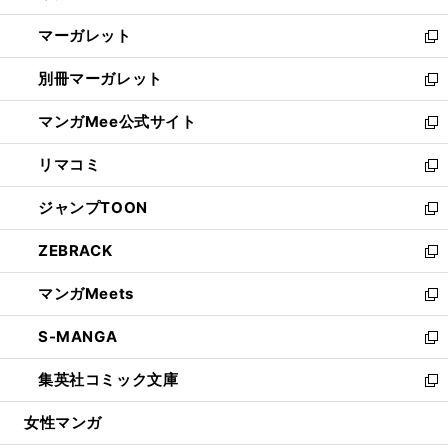
開
ウ
ン
し
マーガレット
く
で
ド
い
新
開
ウ
ウ
し
別冊マーガレット
く
で
ィ
い
新
開
ン
ウ
し
マンガMee公式サイト
く
ド
ィ
い
新
ウ
ン
ウ
し
リマコミ
で
ド
ィ
い
新
開
ウ
ン
ウ
し
ジャンプTOON
く
で
ド
ィ
い
新
開
ウ
ン
ウ
し
ZEBRACK
く
で
ド
ィ
い
新
開
ウ
ン
ウ
し
マンガMeets
く
で
ド
ィ
い
新
開
ウ
ン
ウ
し
S-MANGA
く
で
ド
ィ
い
新
開
ウ
ン
ウ
し
集英社コミック文庫
く
で
ド
ィ
い
新
開
ウ
ン
ウ
し
女性マンガ
く
で
ド
ィ
い
開
ウ
ン
ウ