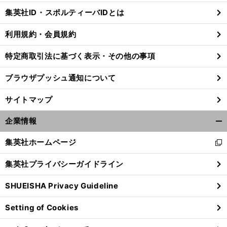
じ
集英社ID・スポルティーバIDとは
る
利用規約・会員規約
特定商取引法に基づく表示・その他の事項
ブラウザプッシュ通知について
サイトマップ
企業情報
開
く/
集英社ホームページ
新
閉
し
じ
集英社プライバシーガイドライン
い
る
ウ
SHUEISHA Privacy Guideline
ィ
ン
Setting of Cookies
ド
ウ