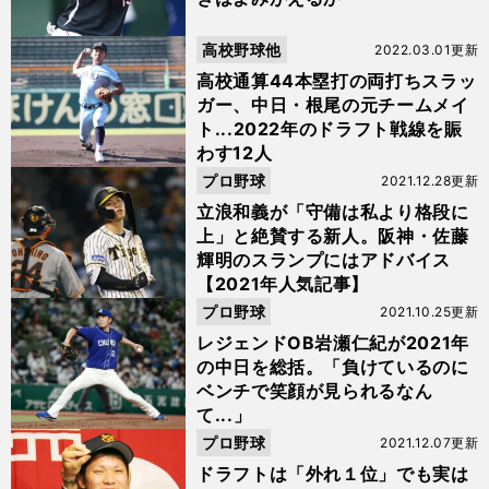
高校野球他
2022.03.01更新
高校通算44本塁打の両打ちスラッ
ガー、中日・根尾の元チームメイ
ト...2022年のドラフト戦線を賑
わす12人
プロ野球
2021.12.28更新
立浪和義が「守備は私より格段に
上」と絶賛する新人。阪神・佐藤
輝明のスランプにはアドバイス
【2021年人気記事】
プロ野球
2021.10.25更新
レジェンドOB岩瀬仁紀が2021年
の中日を総括。「負けているのに
ベンチで笑顔が見られるなん
て...」
プロ野球
2021.12.07更新
ドラフトは「外れ１位」でも実は