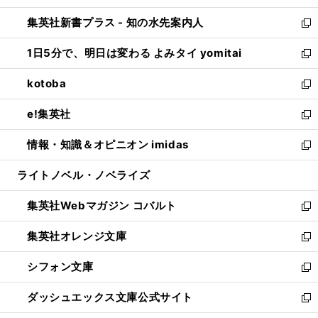
開
ン
ウ
し
集英社新書プラス - 知の水先案内人
く
ド
ィ
い
新
ウ
ン
ウ
し
1日5分で、明日は変わる よみタイ yomitai
で
ド
ィ
い
新
開
ウ
ン
ウ
し
kotoba
く
で
ド
ィ
い
新
開
ウ
ン
ウ
し
e!集英社
く
で
ド
ィ
い
新
開
ウ
ン
ウ
し
情報・知識＆オピニオン imidas
く
で
ド
ィ
い
新
開
ウ
ン
ウ
し
ライトノベル・ノベライズ
く
で
ド
ィ
い
開
ウ
ン
ウ
集英社Webマガジン コバルト
く
で
ド
ィ
新
開
ウ
ン
し
集英社オレンジ文庫
く
で
ド
い
新
開
ウ
ウ
し
シフォン文庫
く
で
ィ
い
新
開
ン
ウ
し
ダッシュエックス文庫公式サイト
く
ド
ィ
い
新
ウ
ン
ウ
し