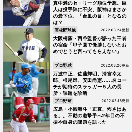
真中満のセ・リーグ順位予想。巨
人は投手陣に不安、阪神はまさか
の最下位、「台風の目」となるの
は？
高校野球他
2022.03.24更新
大阪桐蔭・西谷監督が語った王者
の宿命「甲子園で優勝しないとお
めでとうと言ってもらえない」
プロ野球
2022.03.20更新
万波中正、佐藤輝明、清宮幸太
郎、根尾昂、安田尚憲......名コー
チが期待のスラッガー５人の長
所・課題を診断
プロ野球
2022.03.18更新
広島・小園海斗「正直、怖さはあ
る」。不動の遊撃手へ2年目の不
振や自身の課題を語った