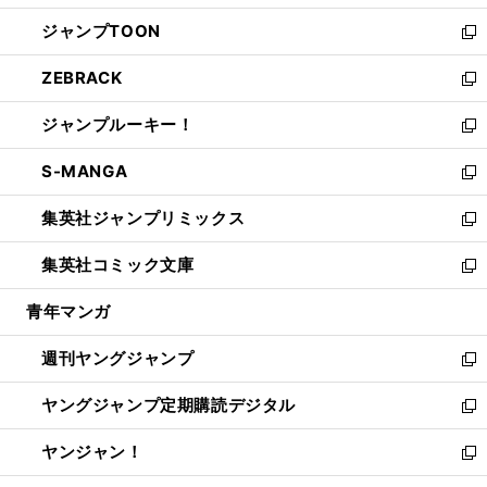
開
ウ
ン
ウ
し
ジャンプTOON
く
で
ド
ィ
い
新
開
ウ
ン
ウ
し
ZEBRACK
く
で
ド
ィ
い
新
開
ウ
ン
ウ
し
ジャンプルーキー！
く
で
ド
ィ
い
新
開
ウ
ン
ウ
し
S-MANGA
く
で
ド
ィ
い
新
開
ウ
ン
ウ
し
集英社ジャンプリミックス
く
で
ド
ィ
い
新
開
ウ
ン
ウ
し
集英社コミック文庫
く
で
ド
ィ
い
新
開
ウ
ン
ウ
し
青年マンガ
く
で
ド
ィ
い
開
ウ
ン
ウ
週刊ヤングジャンプ
く
で
ド
ィ
新
開
ウ
ン
し
ヤングジャンプ定期購読デジタル
く
で
ド
い
新
開
ウ
ウ
し
ヤンジャン！
く
で
ィ
い
新
開
ン
ウ
し