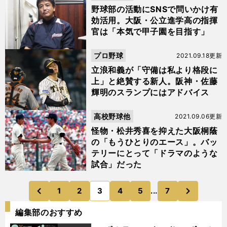
野球部の活動にSNSで問いかけ有
効活用。大阪・公立進学高の指揮
官は「本気で甲子園を目指す」
プロ野球
2021.09.18更新
立浪和義が「守備は私より格段に
上」と絶賛する新人。阪神・佐藤
輝明のスランプにはアドバイス
高校野球他
2021.09.06更新
怪物・松井秀喜を抑えた大阪桐蔭
の「もうひとりのエース」。バッ
テリーにとって「ドラマのような
試合」だった
次
1
2
3
4
5
...
7
のページへ
のページへ
前
編集部のおすすめ