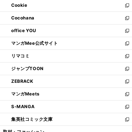
Cookie
く
で
ド
ィ
新
開
ウ
ン
し
Cocohana
く
で
ド
い
新
開
ウ
ウ
し
office YOU
く
で
ィ
い
新
開
ン
ウ
し
マンガMee公式サイト
く
ド
ィ
い
新
ウ
ン
ウ
し
リマコミ
で
ド
ィ
い
新
開
ウ
ン
ウ
し
ジャンプTOON
く
で
ド
ィ
い
新
開
ウ
ン
ウ
し
ZEBRACK
く
で
ド
ィ
い
新
開
ウ
ン
ウ
し
マンガMeets
く
で
ド
ィ
い
新
開
ウ
ン
ウ
し
S-MANGA
く
で
ド
ィ
い
新
開
ウ
ン
ウ
し
集英社コミック文庫
く
で
ド
ィ
い
新
開
ウ
ン
ウ
し
取材・ファッション
く