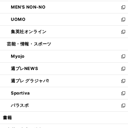
開
ウ
ン
ウ
し
MEN'S NON-NO
く
で
ド
ィ
い
新
開
ウ
ン
ウ
し
UOMO
く
で
ド
ィ
い
新
開
ウ
ン
ウ
し
集英社オンライン
く
で
ド
ィ
い
新
開
ウ
ン
ウ
し
芸能・情報・スポーツ
く
で
ド
ィ
い
開
ウ
ン
ウ
Myojo
く
で
ド
ィ
新
開
ウ
ン
し
週プレNEWS
く
で
ド
い
新
開
ウ
ウ
し
週プレ グラジャパ!
く
で
ィ
い
新
開
ン
ウ
し
Sportiva
く
ド
ィ
い
新
ウ
ン
ウ
し
パラスポ
で
ド
ィ
い
新
開
ウ
ン
ウ
し
書籍
く
で
ド
ィ
い
開
ウ
ン
ウ