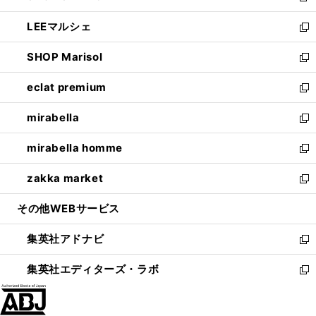
開
ウ
ン
ウ
し
LEEマルシェ
く
で
ド
ィ
い
新
開
ウ
ン
ウ
し
SHOP Marisol
く
で
ド
ィ
い
新
開
ウ
ン
ウ
し
eclat premium
く
で
ド
ィ
い
新
開
ウ
ン
ウ
し
mirabella
く
で
ド
ィ
い
新
開
ウ
ン
ウ
し
mirabella homme
く
で
ド
ィ
い
新
開
ウ
ン
ウ
し
zakka market
く
で
ド
ィ
い
新
開
ウ
ン
ウ
し
その他WEBサービス
く
で
ド
ィ
い
開
ウ
ン
ウ
集英社アドナビ
く
で
ド
ィ
新
開
ウ
ン
し
集英社エディターズ・ラボ
く
で
ド
い
新
開
ウ
ウ
し
く
で
ィ
い
開