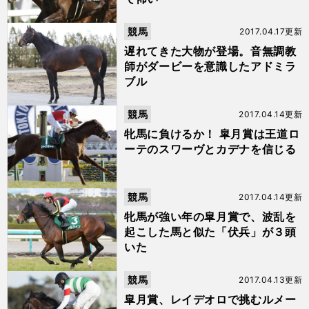
競馬
2017.04.17更新
遅れてきた大物が登場。音無調教
師がダービーを意識したアドミラ
ブル
競馬
2017.04.14更新
牝馬に負けるか！ 皐月賞は王道ロ
ーテのスワーヴとカデナを信じる
競馬
2017.04.14更新
牝馬が強い年の皐月賞で、波乱を
起こした馬と似た「伏兵」が３頭
いた
競馬
2017.04.13更新
皐月賞、レイデオロで挑むルメー