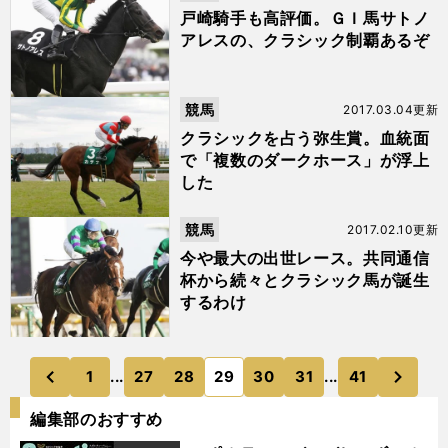
戸崎騎手も高評価。ＧＩ馬サトノ
アレスの、クラシック制覇あるぞ
競馬
2017.03.04更新
クラシックを占う弥生賞。血統面
で「複数のダークホース」が浮上
した
競馬
2017.02.10更新
今や最大の出世レース。共同通信
杯から続々とクラシック馬が誕生
するわけ
次
1
...
27
28
29
30
31
...
41
のページへ
のページへ
前
編集部のおすすめ