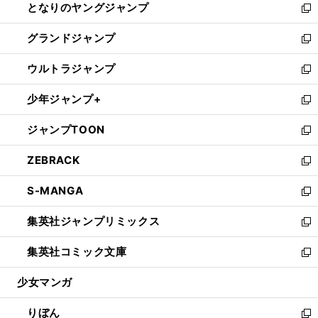
となりのヤングジャンプ
く
ド
ィ
い
新
ウ
ン
ウ
し
グランドジャンプ
で
ド
ィ
い
新
開
ウ
ン
ウ
し
ウルトラジャンプ
く
で
ド
ィ
い
新
開
ウ
ン
ウ
し
少年ジャンプ+
く
で
ド
ィ
い
新
開
ウ
ン
ウ
し
ジャンプTOON
く
で
ド
ィ
い
新
開
ウ
ン
ウ
し
ZEBRACK
く
で
ド
ィ
い
新
開
ウ
ン
ウ
し
S-MANGA
く
で
ド
ィ
い
新
開
ウ
ン
ウ
し
集英社ジャンプリミックス
く
で
ド
ィ
い
新
開
ウ
ン
ウ
し
集英社コミック文庫
く
で
ド
ィ
い
新
開
ウ
ン
ウ
し
少女マンガ
く
で
ド
ィ
い
開
ウ
ン
ウ
りぼん
く
で
ド
ィ
新