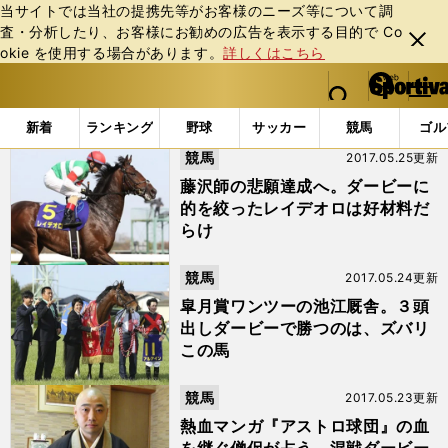
当サイトでは当社の提携先等がお客様のニーズ等について調
査・分析したり、お客様にお勧めの広告を表⽰する⽬的で Co
閉じ
okie を使⽤する場合があります。
詳しくはこちら
る
マイペ
web Sportiva (webスポルティーバ)
検索
メニュ
we
ー
「日本ダービー」の検索結果 (29ページ目)
b
ジ
新着
ランキング
野球
サッカー
競馬
ゴル
ス
競馬
2017.05.25更新
ポ
ル
藤沢師の悲願達成へ。ダービーに
テ
的を絞ったレイデオロは好材料だ
ィ
らけ
ー
バ
競馬
2017.05.24更新
皐月賞ワンツーの池江厩舎。３頭
出しダービーで勝つのは、ズバリ
この馬
競馬
2017.05.23更新
熱血マンガ『アストロ球団』の血