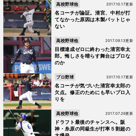
高校野球他
2017.10.17更新
名コーチが論証。清宮、中村が打
てなかった原因は木製バットじゃ
ない
高校野球他
2017.09.13更新
目標達成ゼロに終わった清宮幸太
郎。悔しさを晴らす舞台はプロな
のか
プロ野球
2017.10.17更新
名コーチが気づいた清宮幸太郎の
欠点。修正のためにも早いプロ入
りを
高校野球他
2017.07.26更新
ドラフト最後のチャンスへ。阪
神・糸原の同級生が打率５割超の
大爆発