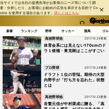
当サイトでは当社の提携先等がお客様のニーズ等について調
査・分析したり、お客様にお勧めの広告を表⽰する⽬的で Co
閉じ
okie を使⽤する場合があります。
詳しくはこちら
る
マイペ
web Sportiva (webスポルティーバ)
検索
メニュ
we
ー
「#ドラフト」の最新ニュース・ 情報 (28ページ目)
b
ジ
新着
ランキング
野球
サッカー
競馬
ゴル
ス
高校野球他
2017.10.24更新
ポ
ル
体育会系には見えない170cmのド
テ
ラ１候補・東克樹はここがすごい
ィ
ー
バ
プロ野球
2017.10.24更新
ドラフト１位の苦悩。期待の大型
内野手が「打ち方を忘れた」状態
とは
高校野球他
2017.10.23更新
谷繁元信が中村奨成に贈る、「高