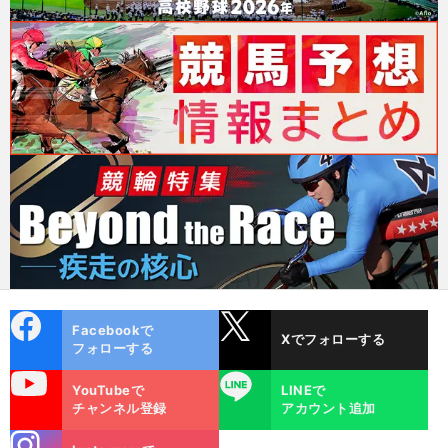
cebo
X
Facebookで
Xでフォローする
ok
フォローする
uTube
LINE
YouTubeで
LINEで
チャンネル登録
アカウント追加
stagra