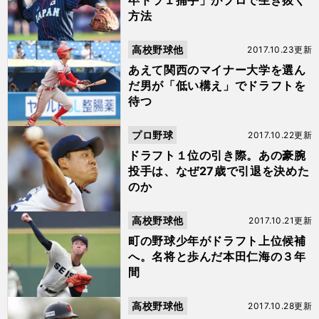
卒ドラ１捕手」がプロで生き抜く
方法
高校野球他
2017.10.23更新
あえて関西のマイナー大学を選ん
だ男が「低い構え」でドラフトを
待つ
プロ野球
2017.10.22更新
ドラフト１位の引き際。あの豪腕
投手は、なぜ27歳で引退を決めた
のか
高校野球他
2017.10.21更新
町の野球少年がドラフト上位候補
へ。名将と歩んだ本田仁海の３年
間
高校野球他
2017.10.28更新