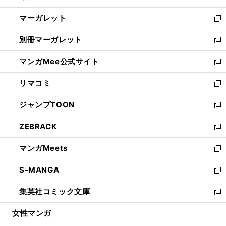
開
ウ
ン
し
マーガレット
く
で
ド
い
新
開
ウ
ウ
し
別冊マーガレット
く
で
ィ
い
新
開
ン
ウ
し
マンガMee公式サイト
く
ド
ィ
い
新
ウ
ン
ウ
し
リマコミ
で
ド
ィ
い
新
開
ウ
ン
ウ
し
ジャンプTOON
く
で
ド
ィ
い
新
開
ウ
ン
ウ
し
ZEBRACK
く
で
ド
ィ
い
新
開
ウ
ン
ウ
し
マンガMeets
く
で
ド
ィ
い
新
開
ウ
ン
ウ
し
S-MANGA
く
で
ド
ィ
い
新
開
ウ
ン
ウ
し
集英社コミック文庫
く
で
ド
ィ
い
新
開
ウ
ン
ウ
し
女性マンガ
く
で
ド
ィ
い
開
ウ
ン
ウ