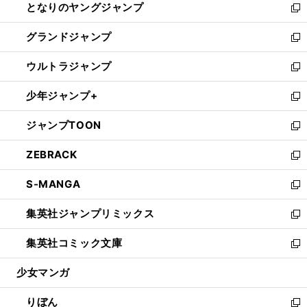
となりのヤングジャンプ
く
ド
ィ
い
新
ウ
ン
ウ
し
グランドジャンプ
で
ド
ィ
い
新
開
ウ
ン
ウ
し
ウルトラジャンプ
く
で
ド
ィ
い
新
開
ウ
ン
ウ
し
少年ジャンプ+
く
で
ド
ィ
い
新
開
ウ
ン
ウ
し
ジャンプTOON
く
で
ド
ィ
い
新
開
ウ
ン
ウ
し
ZEBRACK
く
で
ド
ィ
い
新
開
ウ
ン
ウ
し
S-MANGA
く
で
ド
ィ
い
新
開
ウ
ン
ウ
し
集英社ジャンプリミックス
く
で
ド
ィ
い
新
開
ウ
ン
ウ
し
集英社コミック文庫
く
で
ド
ィ
い
新
開
ウ
ン
ウ
し
少女マンガ
く
で
ド
ィ
い
開
ウ
ン
ウ
りぼん
く
で
ド
ィ
新