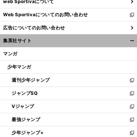
web Sportivaについて
で
開
Web Sportivaについてのお問い合わせ
く
新
し
広告についてのお問い合わせ
い
ウ
集英社サイト
ィ
開
ン
く/
マンガ
ド
閉
ウ
じ
少年マンガ
で
る
開
週刊少年ジャンプ
く
新
し
ジャンプSQ
い
新
ウ
し
Vジャンプ
ィ
い
新
ン
ウ
し
最強ジャンプ
ド
ィ
い
新
ウ
ン
ウ
し
少年ジャンプ+
で
ド
ィ
い
新