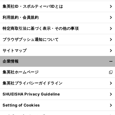
じ
集英社ID・スポルティーバIDとは
る
利用規約・会員規約
特定商取引法に基づく表示・その他の事項
ブラウザプッシュ通知について
サイトマップ
企業情報
開
く/
集英社ホームページ
新
閉
し
じ
集英社プライバシーガイドライン
い
る
ウ
SHUEISHA Privacy Guideline
ィ
ン
Setting of Cookies
ド
ウ