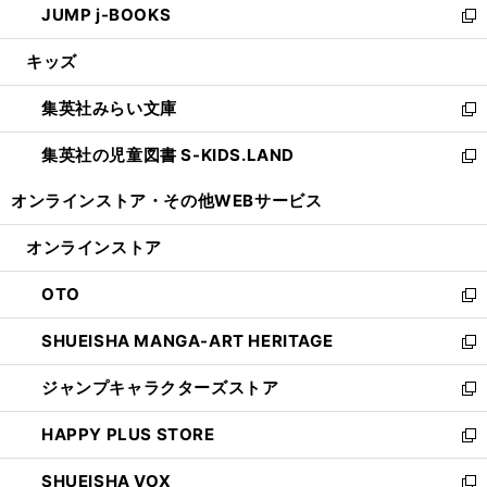
JUMP j-BOOKS
で
ド
ィ
い
新
開
ウ
ン
ウ
し
キッズ
く
で
ド
ィ
い
開
ウ
ン
ウ
集英社みらい文庫
く
で
ド
ィ
新
開
ウ
ン
し
集英社の児童図書 S-KIDS.LAND
く
で
ド
い
新
開
ウ
ウ
し
オンラインストア・
その他WEBサービス
く
で
ィ
い
開
ン
ウ
オンラインストア
く
ド
ィ
ウ
ン
OTO
で
ド
新
開
ウ
し
SHUEISHA MANGA-ART HERITAGE
く
で
い
新
開
ウ
し
ジャンプキャラクターズストア
く
ィ
い
新
ン
ウ
し
HAPPY PLUS STORE
ド
ィ
い
新
ウ
ン
ウ
し
SHUEISHA VOX
で
ド
ィ
い
新