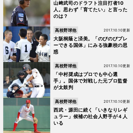
山﨑武司のドラフト注目打者10
人。思わず「育てたい」と言った
のは？
高校野球他
2017.10.10更新
大阪桐蔭と済美。「のびのびプレ
ーできる国体」にみる強豪校の思
惑
高校野球他
2017.10.10更新
「中村奨成はプロでも中心選
手」。国体で対戦した元プロ監督
が太鼓判
高校野球他
2017.10.10更新
西武・源田に続く「いきなりレギ
ュラー」候補の社会人野手が４人
いる