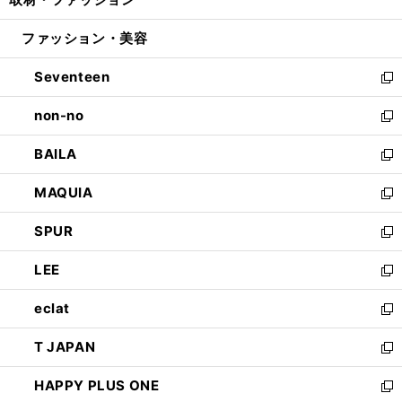
で
ド
ィ
い
開
ウ
ン
ウ
ファッション・美容
く
で
ド
ィ
開
ウ
ン
Seventeen
く
で
ド
新
開
ウ
し
non-no
く
で
い
新
開
ウ
し
BAILA
く
ィ
い
新
ン
ウ
し
MAQUIA
ド
ィ
い
新
ウ
ン
ウ
し
SPUR
で
ド
ィ
い
新
開
ウ
ン
ウ
し
LEE
く
で
ド
ィ
い
新
開
ウ
ン
ウ
し
eclat
く
で
ド
ィ
い
新
開
ウ
ン
ウ
し
T JAPAN
く
で
ド
ィ
い
新
開
ウ
ン
ウ
し
HAPPY PLUS ONE
く
で
ド
ィ
い
新