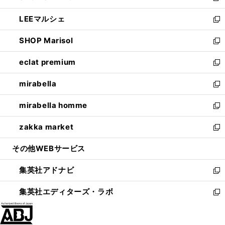
開
ウ
ン
ウ
し
LEEマルシェ
く
で
ド
ィ
い
新
開
ウ
ン
ウ
し
SHOP Marisol
く
で
ド
ィ
い
新
開
ウ
ン
ウ
し
eclat premium
く
で
ド
ィ
い
新
開
ウ
ン
ウ
し
mirabella
く
で
ド
ィ
い
新
開
ウ
ン
ウ
し
mirabella homme
く
で
ド
ィ
い
新
開
ウ
ン
ウ
し
zakka market
く
で
ド
ィ
い
新
開
ウ
ン
ウ
し
その他WEBサービス
く
で
ド
ィ
い
開
ウ
ン
ウ
集英社アドナビ
く
で
ド
ィ
新
開
ウ
ン
し
集英社エディターズ・ラボ
く
で
ド
い
新
開
ウ
ウ
し
く
で
ィ
い
開