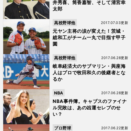
井秀喜、筒香嘉智、そして清宮幸
太郎
高校野球他
2017.07.03更新
元ヤン主将の涙が変えた！茨城・
総和工がチーム一丸で目指す甲子
園
高校野球他
2017.06.28更新
岐阜経済大のサブマリン・與座海
人はプロで牧田和久の後継者とな
るか
NBA
2017.06.28更新
NBA事件簿。キャブスのファイナ
ル完敗は、あの凶運セレブのせ
い？
プロ野球
2017.06.22更新