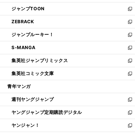
開
ウ
ン
ウ
し
ジャンプTOON
く
で
ド
ィ
い
新
開
ウ
ン
ウ
し
ZEBRACK
く
で
ド
ィ
い
新
開
ウ
ン
ウ
し
ジャンプルーキー！
く
で
ド
ィ
い
新
開
ウ
ン
ウ
し
S-MANGA
く
で
ド
ィ
い
新
開
ウ
ン
ウ
し
集英社ジャンプリミックス
く
で
ド
ィ
い
新
開
ウ
ン
ウ
し
集英社コミック文庫
く
で
ド
ィ
い
新
開
ウ
ン
ウ
し
青年マンガ
く
で
ド
ィ
い
開
ウ
ン
ウ
週刊ヤングジャンプ
く
で
ド
ィ
新
開
ウ
ン
し
ヤングジャンプ定期購読デジタル
く
で
ド
い
新
開
ウ
ウ
し
ヤンジャン！
く
で
ィ
い
新
開
ン
ウ
し