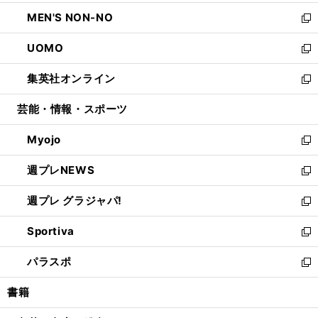
開
ウ
ン
ウ
し
MEN'S NON-NO
く
で
ド
ィ
い
新
開
ウ
ン
ウ
し
UOMO
く
で
ド
ィ
い
新
開
ウ
ン
ウ
し
集英社オンライン
く
で
ド
ィ
い
新
開
ウ
ン
ウ
し
芸能・情報・スポーツ
く
で
ド
ィ
い
開
ウ
ン
ウ
Myojo
く
で
ド
ィ
新
開
ウ
ン
し
週プレNEWS
く
で
ド
い
新
開
ウ
ウ
し
週プレ グラジャパ!
く
で
ィ
い
新
開
ン
ウ
し
Sportiva
く
ド
ィ
い
新
ウ
ン
ウ
し
パラスポ
で
ド
ィ
い
新
開
ウ
ン
ウ
し
書籍
く
で
ド
ィ
い
開
ウ
ン
ウ