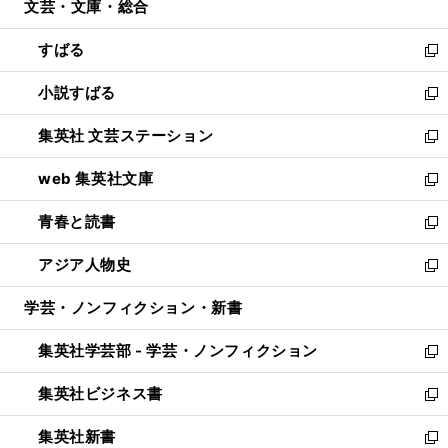
文芸・文庫・総合
く
で
ド
ィ
開
ウ
ン
すばる
く
で
ド
新
開
ウ
し
小説すばる
く
で
い
新
開
ウ
し
集英社 文芸ステーション
く
ィ
い
新
ン
ウ
し
web 集英社文庫
ド
ィ
い
新
ウ
ン
ウ
し
青春と読書
で
ド
ィ
い
新
開
ウ
ン
ウ
し
アジア人物史
く
で
ド
ィ
い
新
開
ウ
ン
ウ
し
学芸・ノンフィクション・新書
く
で
ド
ィ
い
開
ウ
ン
ウ
集英社学芸部 - 学芸・ノンフィクション
く
で
ド
ィ
新
開
ウ
ン
し
集英社ビジネス書
く
で
ド
い
新
開
ウ
ウ
し
集英社新書
く
で
ィ
い
新