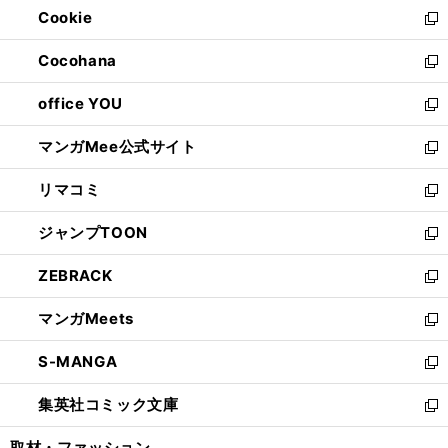
Cookie
く
で
ド
ィ
新
開
ウ
ン
し
Cocohana
く
で
ド
い
新
開
ウ
ウ
し
office YOU
く
で
ィ
い
新
開
ン
ウ
し
マンガMee公式サイト
く
ド
ィ
い
新
ウ
ン
ウ
し
リマコミ
で
ド
ィ
い
新
開
ウ
ン
ウ
し
ジャンプTOON
く
で
ド
ィ
い
新
開
ウ
ン
ウ
し
ZEBRACK
く
で
ド
ィ
い
新
開
ウ
ン
ウ
し
マンガMeets
く
で
ド
ィ
い
新
開
ウ
ン
ウ
し
S-MANGA
く
で
ド
ィ
い
新
開
ウ
ン
ウ
し
集英社コミック文庫
く
で
ド
ィ
い
新
開
ウ
ン
ウ
し
取材・ファッション
く