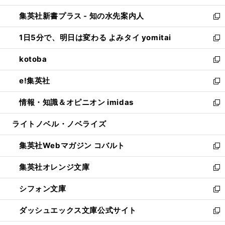
開
ン
ウ
し
集英社新書プラス - 知の水先案内人
く
ド
ィ
い
新
ウ
ン
ウ
し
1日5分で、明日は変わる よみタイ yomitai
で
ド
ィ
い
新
開
ウ
ン
ウ
し
kotoba
く
で
ド
ィ
い
新
開
ウ
ン
ウ
し
e!集英社
く
で
ド
ィ
い
新
開
ウ
ン
ウ
し
情報・知識＆オピニオン imidas
く
で
ド
ィ
い
新
開
ウ
ン
ウ
し
ライトノベル・ノベライズ
く
で
ド
ィ
い
開
ウ
ン
ウ
集英社Webマガジン コバルト
く
で
ド
ィ
新
開
ウ
ン
し
集英社オレンジ文庫
く
で
ド
い
新
開
ウ
ウ
し
シフォン文庫
く
で
ィ
い
新
開
ン
ウ
し
ダッシュエックス文庫公式サイト
く
ド
ィ
い
新
ウ
ン
ウ
し