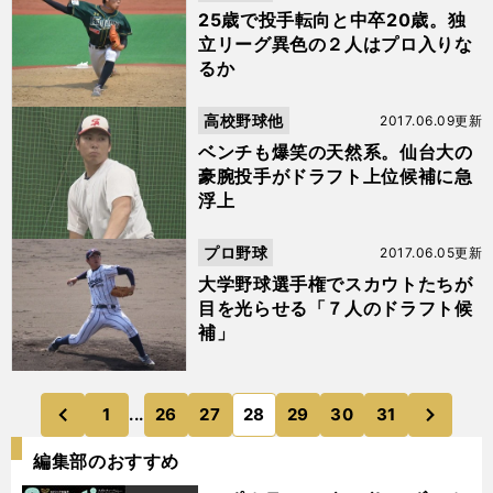
25歳で投手転向と中卒20歳。独
立リーグ異色の２人はプロ入りな
るか
高校野球他
2017.06.09更新
ベンチも爆笑の天然系。仙台大の
豪腕投手がドラフト上位候補に急
浮上
プロ野球
2017.06.05更新
大学野球選手権でスカウトたちが
目を光らせる「７人のドラフト候
補」
次
1
...
26
27
28
29
30
31
のページへ
のページへ
前
編集部のおすすめ