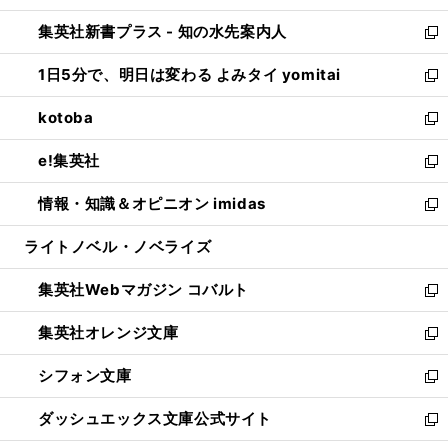
開
ン
ウ
し
集英社新書プラス - 知の水先案内人
く
ド
ィ
い
新
ウ
ン
ウ
し
1日5分で、明日は変わる よみタイ yomitai
で
ド
ィ
い
新
開
ウ
ン
ウ
し
kotoba
く
で
ド
ィ
い
新
開
ウ
ン
ウ
し
e!集英社
く
で
ド
ィ
い
新
開
ウ
ン
ウ
し
情報・知識＆オピニオン imidas
く
で
ド
ィ
い
新
開
ウ
ン
ウ
し
ライトノベル・ノベライズ
く
で
ド
ィ
い
開
ウ
ン
ウ
集英社Webマガジン コバルト
く
で
ド
ィ
新
開
ウ
ン
し
集英社オレンジ文庫
く
で
ド
い
新
開
ウ
ウ
し
シフォン文庫
く
で
ィ
い
新
開
ン
ウ
し
ダッシュエックス文庫公式サイト
く
ド
ィ
い
新
ウ
ン
ウ
し