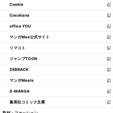
Cookie
く
で
ド
ィ
新
開
ウ
ン
し
Cocohana
く
で
ド
い
新
開
ウ
ウ
し
office YOU
く
で
ィ
い
新
開
ン
ウ
し
マンガMee公式サイト
く
ド
ィ
い
新
ウ
ン
ウ
し
リマコミ
で
ド
ィ
い
新
開
ウ
ン
ウ
し
ジャンプTOON
く
で
ド
ィ
い
新
開
ウ
ン
ウ
し
ZEBRACK
く
で
ド
ィ
い
新
開
ウ
ン
ウ
し
マンガMeets
く
で
ド
ィ
い
新
開
ウ
ン
ウ
し
S-MANGA
く
で
ド
ィ
い
新
開
ウ
ン
ウ
し
集英社コミック文庫
く
で
ド
ィ
い
新
開
ウ
ン
ウ
し
取材・ファッション
く