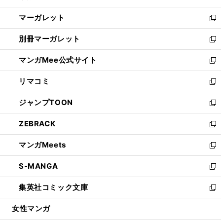
開
ウ
ン
し
マーガレット
く
で
ド
い
新
開
ウ
ウ
し
別冊マーガレット
く
で
ィ
い
新
開
ン
ウ
し
マンガMee公式サイト
く
ド
ィ
い
新
ウ
ン
ウ
し
リマコミ
で
ド
ィ
い
新
開
ウ
ン
ウ
し
ジャンプTOON
く
で
ド
ィ
い
新
開
ウ
ン
ウ
し
ZEBRACK
く
で
ド
ィ
い
新
開
ウ
ン
ウ
し
マンガMeets
く
で
ド
ィ
い
新
開
ウ
ン
ウ
し
S-MANGA
く
で
ド
ィ
い
新
開
ウ
ン
ウ
し
集英社コミック文庫
く
で
ド
ィ
い
新
開
ウ
ン
ウ
し
女性マンガ
く
で
ド
ィ
い
開
ウ
ン
ウ