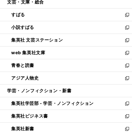
文芸・文庫・総合
く
で
ド
ィ
開
ウ
ン
すばる
く
で
ド
新
開
ウ
し
小説すばる
く
で
い
新
開
ウ
し
集英社 文芸ステーション
く
ィ
い
新
ン
ウ
し
web 集英社文庫
ド
ィ
い
新
ウ
ン
ウ
し
青春と読書
で
ド
ィ
い
新
開
ウ
ン
ウ
し
アジア人物史
く
で
ド
ィ
い
新
開
ウ
ン
ウ
し
学芸・ノンフィクション・新書
く
で
ド
ィ
い
開
ウ
ン
ウ
集英社学芸部 - 学芸・ノンフィクション
く
で
ド
ィ
新
開
ウ
ン
し
集英社ビジネス書
く
で
ド
い
新
開
ウ
ウ
し
集英社新書
く
で
ィ
い
新