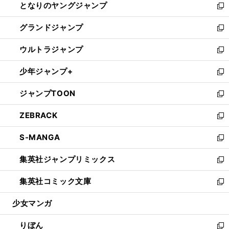
となりのヤングジャンプ
く
ド
ィ
い
新
ウ
ン
ウ
し
グランドジャンプ
で
ド
ィ
い
新
開
ウ
ン
ウ
し
ウルトラジャンプ
く
で
ド
ィ
い
新
開
ウ
ン
ウ
し
少年ジャンプ+
く
で
ド
ィ
い
新
開
ウ
ン
ウ
し
ジャンプTOON
く
で
ド
ィ
い
新
開
ウ
ン
ウ
し
ZEBRACK
く
で
ド
ィ
い
新
開
ウ
ン
ウ
し
S-MANGA
く
で
ド
ィ
い
新
開
ウ
ン
ウ
し
集英社ジャンプリミックス
く
で
ド
ィ
い
新
開
ウ
ン
ウ
し
集英社コミック文庫
く
で
ド
ィ
い
新
開
ウ
ン
ウ
し
少女マンガ
く
で
ド
ィ
い
開
ウ
ン
ウ
りぼん
く
で
ド
ィ
新