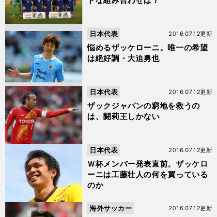
トな組み合わせは？
日本代表
2016.07.12更新
悩めるザッケローニ。唯一の希望
は絶好調・大迫勇也
日本代表
2016.07.12更新
ザックジャパンの窮地を救うの
は、闘莉王しかない
日本代表
2016.07.12更新
Ｗ杯メンバー発表直前。ザッケロ
ーニは工藤壮人の何を買っている
のか
海外サッカー
2016.07.12更新