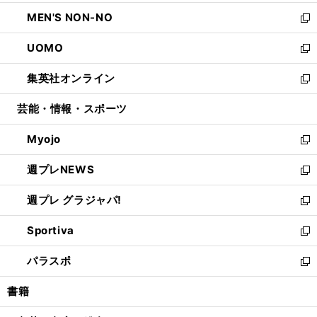
開
ウ
ン
ウ
し
MEN'S NON-NO
く
で
ド
ィ
い
新
開
ウ
ン
ウ
し
UOMO
く
で
ド
ィ
い
新
開
ウ
ン
ウ
し
集英社オンライン
く
で
ド
ィ
い
新
開
ウ
ン
ウ
し
芸能・情報・スポーツ
く
で
ド
ィ
い
開
ウ
ン
ウ
Myojo
く
で
ド
ィ
新
開
ウ
ン
し
週プレNEWS
く
で
ド
い
新
開
ウ
ウ
し
週プレ グラジャパ!
く
で
ィ
い
新
開
ン
ウ
し
Sportiva
く
ド
ィ
い
新
ウ
ン
ウ
し
パラスポ
で
ド
ィ
い
新
開
ウ
ン
ウ
し
書籍
く
で
ド
ィ
い
開
ウ
ン
ウ