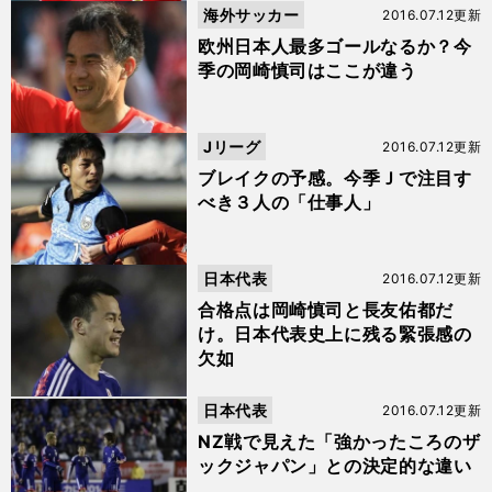
海外サッカー
2016.07.12更新
欧州日本人最多ゴールなるか？今
季の岡崎慎司はここが違う
Jリーグ
2016.07.12更新
ブレイクの予感。今季Ｊで注目す
べき３人の「仕事人」
日本代表
2016.07.12更新
合格点は岡崎慎司と長友佑都だ
け。日本代表史上に残る緊張感の
欠如
日本代表
2016.07.12更新
NZ戦で見えた「強かったころのザ
ックジャパン」との決定的な違い