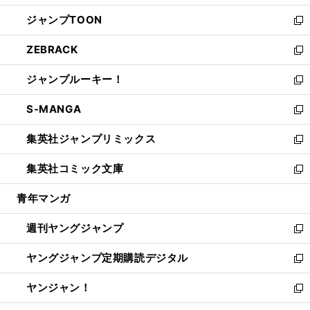
開
ウ
ン
ウ
し
ジャンプTOON
く
で
ド
ィ
い
新
開
ウ
ン
ウ
し
ZEBRACK
く
で
ド
ィ
い
新
開
ウ
ン
ウ
し
ジャンプルーキー！
く
で
ド
ィ
い
新
開
ウ
ン
ウ
し
S-MANGA
く
で
ド
ィ
い
新
開
ウ
ン
ウ
し
集英社ジャンプリミックス
く
で
ド
ィ
い
新
開
ウ
ン
ウ
し
集英社コミック文庫
く
で
ド
ィ
い
新
開
ウ
ン
ウ
し
青年マンガ
く
で
ド
ィ
い
開
ウ
ン
ウ
週刊ヤングジャンプ
く
で
ド
ィ
新
開
ウ
ン
し
ヤングジャンプ定期購読デジタル
く
で
ド
い
新
開
ウ
ウ
し
ヤンジャン！
く
で
ィ
い
新
開
ン
ウ
し