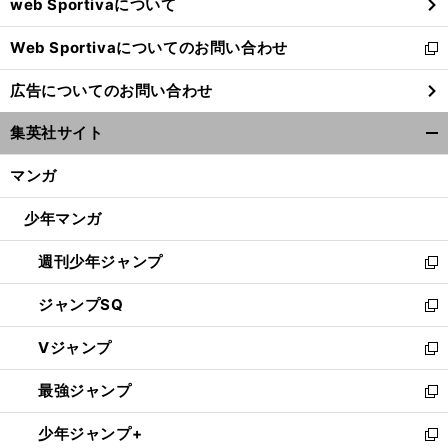
web Sportivaについて
で
開
Web Sportivaについてのお問い合わせ
く
新
し
広告についてのお問い合わせ
い
ウ
集英社サイト
ィ
開
ン
く/
マンガ
ド
閉
ウ
じ
少年マンガ
で
る
開
週刊少年ジャンプ
く
新
し
ジャンプSQ
い
新
ウ
し
Vジャンプ
ィ
い
新
ン
ウ
し
最強ジャンプ
ド
ィ
い
新
ウ
ン
ウ
し
少年ジャンプ+
で
ド
ィ
い
新