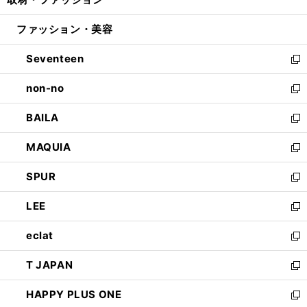
で
ド
ィ
い
開
ウ
ン
ウ
ファッション・美容
く
で
ド
ィ
開
ウ
ン
Seventeen
く
で
ド
新
開
ウ
し
non-no
く
で
い
新
開
ウ
し
BAILA
く
ィ
い
新
ン
ウ
し
MAQUIA
ド
ィ
い
新
ウ
ン
ウ
し
SPUR
で
ド
ィ
い
新
開
ウ
ン
ウ
し
LEE
く
で
ド
ィ
い
新
開
ウ
ン
ウ
し
eclat
く
で
ド
ィ
い
新
開
ウ
ン
ウ
し
T JAPAN
く
で
ド
ィ
い
新
開
ウ
ン
ウ
し
HAPPY PLUS ONE
く
で
ド
ィ
い
新