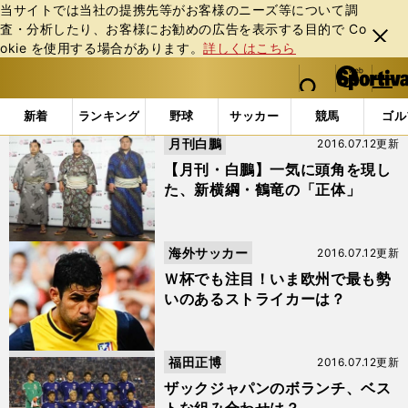
当サイトでは当社の提携先等がお客様のニーズ等について調
査・分析したり、お客様にお勧めの広告を表⽰する⽬的で Co
閉じ
okie を使⽤する場合があります。
詳しくはこちら
る
マイペ
web Sportiva (webスポルティーバ)
検索
メニュ
we
ー
「岡崎慎司」の検索結果 (26ページ目)
b
ジ
新着
ランキング
野球
サッカー
競馬
ゴル
ス
月刊白鵬
2016.07.12更新
ポ
ル
【月刊・白鵬】一気に頭角を現し
テ
た、新横綱・鶴竜の「正体」
ィ
ー
バ
海外サッカー
2016.07.12更新
Ｗ杯でも注目！いま欧州で最も勢
いのあるストライカーは？
福田正博
2016.07.12更新
ザックジャパンのボランチ、ベス