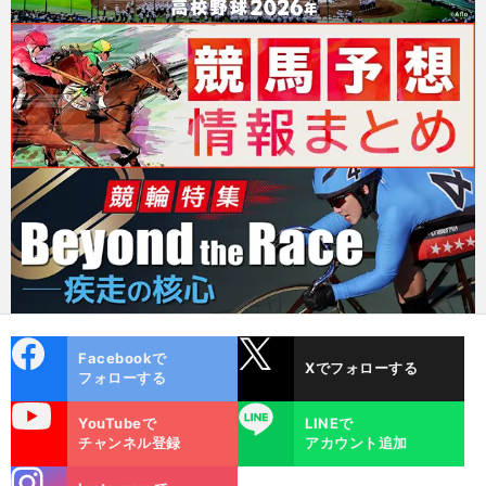
cebo
X
Facebookで
Xでフォローする
ok
フォローする
uTube
LINE
YouTubeで
LINEで
チャンネル登録
アカウント追加
stagra