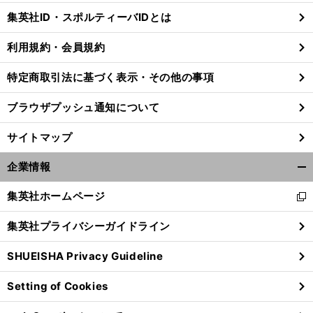
じ
集英社ID・スポルティーバIDとは
る
利用規約・会員規約
特定商取引法に基づく表示・その他の事項
ブラウザプッシュ通知について
サイトマップ
企業情報
開
く/
集英社ホームページ
新
閉
し
じ
集英社プライバシーガイドライン
い
る
ウ
SHUEISHA Privacy Guideline
ィ
ン
Setting of Cookies
ド
ウ