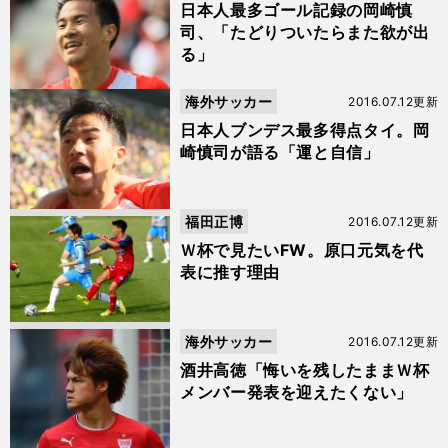
日本人最多ゴール記録の岡崎慎
司、「たどりついたらまた欲が出
る」
海外サッカー
2016.07.12更新
日本人ブンデス最多得点タイ。岡
崎慎司が語る「運と自信」
福田正博
2016.07.12更新
Ｗ杯で見たいFW。原口元気を代
表に推す理由
海外サッカー
2016.07.12更新
酒井高徳「悔いを残したままＷ杯
メンバー発表を迎えたくない」