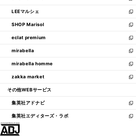
開
ウ
ン
ウ
し
LEEマルシェ
く
で
ド
ィ
い
新
開
ウ
ン
ウ
し
SHOP Marisol
く
で
ド
ィ
い
新
開
ウ
ン
ウ
し
eclat premium
く
で
ド
ィ
い
新
開
ウ
ン
ウ
し
mirabella
く
で
ド
ィ
い
新
開
ウ
ン
ウ
し
mirabella homme
く
で
ド
ィ
い
新
開
ウ
ン
ウ
し
zakka market
く
で
ド
ィ
い
新
開
ウ
ン
ウ
し
その他WEBサービス
く
で
ド
ィ
い
開
ウ
ン
ウ
集英社アドナビ
く
で
ド
ィ
新
開
ウ
ン
し
集英社エディターズ・ラボ
く
で
ド
い
新
開
ウ
ウ
し
く
で
ィ
い
開