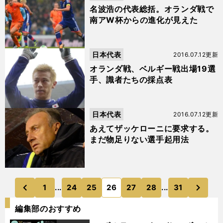
名波浩の代表総括。オランダ戦で
南アW杯からの進化が見えた
日本代表
2016.07.12更新
オランダ戦、ベルギー戦出場19選
手、識者たちの採点表
日本代表
2016.07.12更新
あえてザッケローニに要求する。
まだ物足りない選手起用法
次
1
...
24
25
26
27
28
...
31
のページへ
のページへ
前
編集部のおすすめ