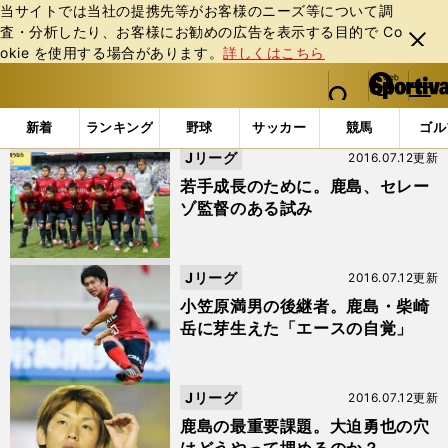
当サイトでは当社の提携先等がお客様のニーズ等について調
査・分析したり、お客様にお勧めの広告を表⽰する⽬的で Co
閉じ
okie を使⽤する場合があります。
詳しくはこちら
る
マイペ
web Sportiva (webスポルティーバ)
検索
メニュ
we
ー
「柴崎岳」の検索結果 (20ページ目)
b
ジ
新着
ランキング
野球
サッカー
競馬
ゴル
ス
Jリーグ
2016.07.12更新
ポ
ル
若手成長のために。鹿島、セレー
テ
ゾ監督のある試み
ィ
ー
バ
Jリーグ
2016.07.12更新
小笠原満男の後継者。鹿島・柴崎
岳に芽生えた「エースの自覚」
Jリーグ
2016.07.12更新
鹿島の最重要課題。大迫勇也の穴