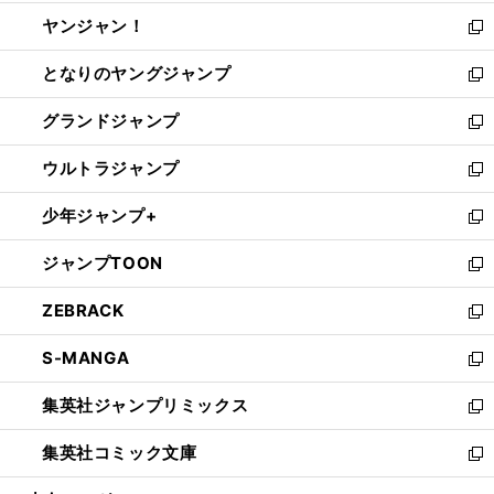
開
ウ
ウ
し
ヤンジャン！
く
で
ィ
い
新
開
ン
ウ
し
となりのヤングジャンプ
く
ド
ィ
い
新
ウ
ン
ウ
し
グランドジャンプ
で
ド
ィ
い
新
開
ウ
ン
ウ
し
ウルトラジャンプ
く
で
ド
ィ
い
新
開
ウ
ン
ウ
し
少年ジャンプ+
く
で
ド
ィ
い
新
開
ウ
ン
ウ
し
ジャンプTOON
く
で
ド
ィ
い
新
開
ウ
ン
ウ
し
ZEBRACK
く
で
ド
ィ
い
新
開
ウ
ン
ウ
し
S-MANGA
く
で
ド
ィ
い
新
開
ウ
ン
ウ
し
集英社ジャンプリミックス
く
で
ド
ィ
い
新
開
ウ
ン
ウ
し
集英社コミック文庫
く
で
ド
ィ
い
新
開
ウ
ン
ウ
し