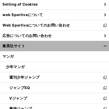
Setting of Cookies
ド
ウ
web Sportivaについて
で
開
Web Sportivaについてのお問い合わせ
く
新
し
広告についてのお問い合わせ
い
ウ
集英社サイト
ィ
開
ン
く/
マンガ
ド
閉
ウ
じ
少年マンガ
で
る
開
週刊少年ジャンプ
く
新
し
ジャンプSQ
い
新
ウ
し
Vジャンプ
ィ
い
新
ン
ウ
し
最強ジャンプ