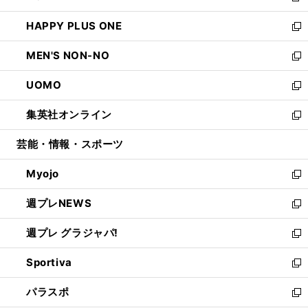
開
ウ
ン
ウ
し
HAPPY PLUS ONE
く
で
ド
ィ
い
新
開
ウ
ン
ウ
し
MEN'S NON-NO
く
で
ド
ィ
い
新
開
ウ
ン
ウ
し
UOMO
く
で
ド
ィ
い
新
開
ウ
ン
ウ
し
集英社オンライン
く
で
ド
ィ
い
新
開
ウ
ン
ウ
し
芸能・情報・スポーツ
く
で
ド
ィ
い
開
ウ
ン
ウ
Myojo
く
で
ド
ィ
新
開
ウ
ン
し
週プレNEWS
く
で
ド
い
新
開
ウ
ウ
し
週プレ グラジャパ!
く
で
ィ
い
新
開
ン
ウ
し
Sportiva
く
ド
ィ
い
新
ウ
ン
ウ
し
パラスポ
で
ド
ィ
い
新
開
ウ