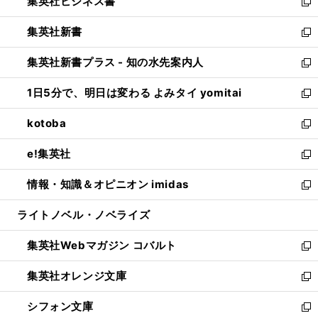
集英社ビジネス書
く
で
ド
い
新
開
ウ
ウ
し
集英社新書
く
で
ィ
い
新
開
ン
ウ
し
集英社新書プラス - 知の水先案内人
く
ド
ィ
い
新
ウ
ン
ウ
し
1日5分で、明日は変わる よみタイ yomitai
で
ド
ィ
い
新
開
ウ
ン
ウ
し
kotoba
く
で
ド
ィ
い
新
開
ウ
ン
ウ
し
e!集英社
く
で
ド
ィ
い
新
開
ウ
ン
ウ
し
情報・知識＆オピニオン imidas
く
で
ド
ィ
い
新
開
ウ
ン
ウ
し
ライトノベル・ノベライズ
く
で
ド
ィ
い
開
ウ
ン
ウ
集英社Webマガジン コバルト
く
で
ド
ィ
新
開
ウ
ン
し
集英社オレンジ文庫
く
で
ド
い
新
開
ウ
ウ
し
シフォン文庫
く
で
ィ
い
新