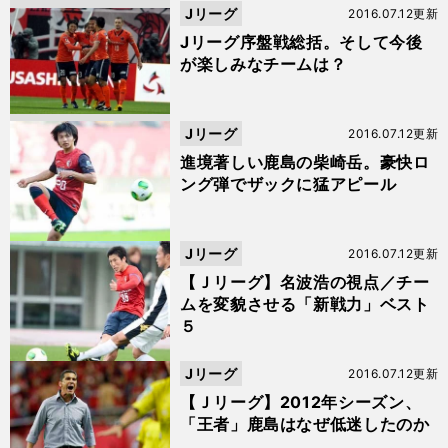
Jリーグ
2016.07.12更新
Jリーグ序盤戦総括。そして今後
が楽しみなチームは？
Jリーグ
2016.07.12更新
進境著しい鹿島の柴崎岳。豪快ロ
ング弾でザックに猛アピール
Jリーグ
2016.07.12更新
【Ｊリーグ】名波浩の視点／チー
ムを変貌させる「新戦力」ベスト
５
Jリーグ
2016.07.12更新
【Ｊリーグ】2012年シーズン、
「王者」鹿島はなぜ低迷したのか