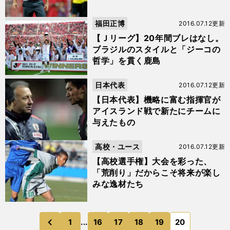
福田正博
2016.07.12更新
【Ｊリーグ】20年間ブレはなし。
ブラジルのスタイルと「ジーコの
哲学」を貫く鹿島
日本代表
2016.07.12更新
【日本代表】機略に富む指揮官が
アイスランド戦で新たにチームに
与えたもの
高校・ユース
2016.07.12更新
【高校選手権】大会を彩った、
「荒削り」だからこそ将来が楽し
みな逸材たち
1
...
16
17
18
19
20
のページへ
前