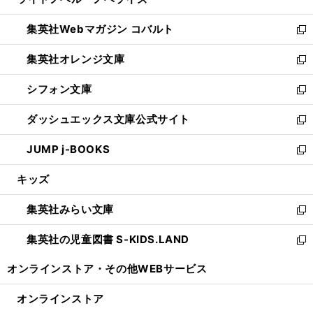
ド
ィ
い
開
ウ
ン
ウ
集英社Webマガジン コバルト
く
で
ド
ィ
新
開
ウ
ン
し
集英社オレンジ文庫
く
で
ド
い
新
開
ウ
ウ
し
シフォン文庫
く
で
ィ
い
新
開
ン
ウ
し
ダッシュエックス文庫公式サイト
く
ド
ィ
い
新
ウ
ン
ウ
し
JUMP j-BOOKS
で
ド
ィ
い
新
開
ウ
ン
ウ
し
キッズ
く
で
ド
ィ
い
開
ウ
ン
ウ
集英社みらい文庫
く
で
ド
ィ
新
開
ウ
ン
し
集英社の児童図書 S-KIDS.LAND
く
で
ド
い
新
開
ウ
ウ
し
オンラインストア・
その他WEBサービス
く
で
ィ
い
開
ン
ウ
オンラインストア
く
ド
ィ