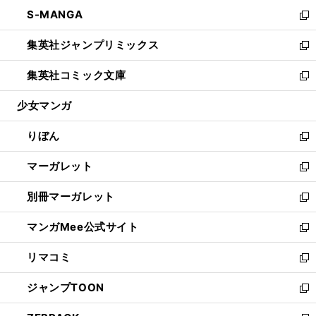
ウ
ン
ウ
し
S-MANGA
く
で
ド
ィ
い
新
開
ウ
ン
ウ
し
集英社ジャンプリミックス
く
で
ド
ィ
い
新
開
ウ
ン
ウ
し
集英社コミック文庫
く
で
ド
ィ
い
新
開
ウ
ン
ウ
し
少女マンガ
く
で
ド
ィ
い
開
ウ
ン
ウ
りぼん
く
で
ド
ィ
新
開
ウ
ン
し
マーガレット
く
で
ド
い
新
開
ウ
ウ
し
別冊マーガレット
く
で
ィ
い
新
開
ン
ウ
し
マンガMee公式サイト
く
ド
ィ
い
新
ウ
ン
ウ
し
リマコミ
で
ド
ィ
い
新
開
ウ
ン
ウ
し
ジャンプTOON
く
で
ド
ィ
い
新
開
ウ
ン
ウ
し