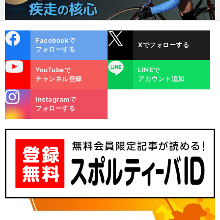
cebo
X
Facebookで
Xでフォローする
ok
フォローする
uTube
LINE
YouTubeで
LINEで
チャンネル登録
アカウント追加
stagra
Instagramで
m
フォローする