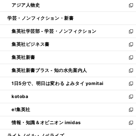
アジア人物史
く
で
ド
ィ
い
新
開
ウ
ン
ウ
し
学芸・ノンフィクション・新書
く
で
ド
ィ
い
開
ウ
ン
ウ
集英社学芸部 - 学芸・ノンフィクション
く
で
ド
ィ
新
開
ウ
ン
し
集英社ビジネス書
く
で
ド
い
新
開
ウ
ウ
し
集英社新書
く
で
ィ
い
新
開
ン
ウ
し
集英社新書プラス - 知の水先案内人
く
ド
ィ
い
新
ウ
ン
ウ
し
1日5分で、明日は変わる よみタイ yomitai
で
ド
ィ
い
新
開
ウ
ン
ウ
し
kotoba
く
で
ド
ィ
い
新
開
ウ
ン
ウ
し
e!集英社
く
で
ド
ィ
い
新
開
ウ
ン
ウ
し
情報・知識＆オピニオン imidas
く
で
ド
ィ
い
新
開
ウ
ン
ウ
し
ライトノベル・ノベライズ
く
で