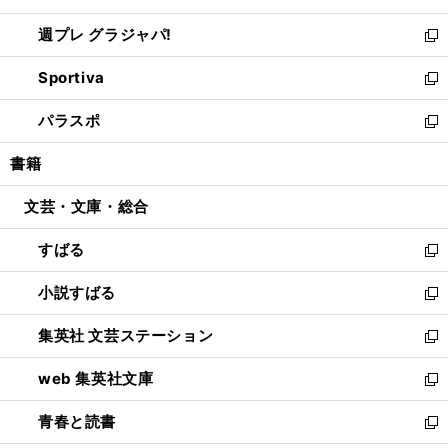
開
ウ
ウ
し
週プレ グラジャパ!
く
で
ィ
い
新
開
ン
ウ
し
Sportiva
く
ド
ィ
い
新
ウ
ン
ウ
し
パラスポ
で
ド
ィ
い
新
開
ウ
ン
ウ
し
書籍
く
で
ド
ィ
い
開
ウ
ン
ウ
文芸・文庫・総合
く
で
ド
ィ
開
ウ
ン
すばる
く
で
ド
新
開
ウ
し
小説すばる
く
で
い
新
開
ウ
し
集英社 文芸ステーション
く
ィ
い
新
ン
ウ
し
web 集英社文庫
ド
ィ
い
新
ウ
ン
ウ
し
青春と読書
で
ド
ィ
い
新
開
ウ
ン
ウ
し