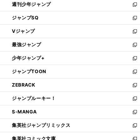
週刊少年ジャンプ
く
新
し
ジャンプSQ
い
新
ウ
し
Vジャンプ
ィ
い
新
ン
ウ
し
最強ジャンプ
ド
ィ
い
新
ウ
ン
ウ
し
少年ジャンプ+
で
ド
ィ
い
新
開
ウ
ン
ウ
し
ジャンプTOON
く
で
ド
ィ
い
新
開
ウ
ン
ウ
し
ZEBRACK
く
で
ド
ィ
い
新
開
ウ
ン
ウ
し
ジャンプルーキー！
く
で
ド
ィ
い
新
開
ウ
ン
ウ
し
S-MANGA
く
で
ド
ィ
い
新
開
ウ
ン
ウ
し
集英社ジャンプリミックス
く
で
ド
ィ
い
新
開
ウ
ン
ウ
し
集英社コミック文庫
く
で
ド
ィ
い