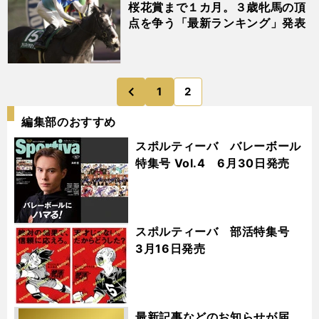
桜花賞まで１カ月。３歳牝馬の頂
点を争う「最新ランキング」発表
1
2
のページへ
前
編集部のおすすめ
スポルティーバ バレーボール
特集号 Vol.4 6月30日発売
スポルティーバ 部活特集号
3月16日発売
最新記事などのお知らせが届