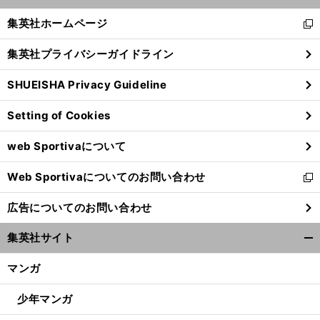
開
く/
集英社ホームページ
新
閉
し
じ
集英社プライバシーガイドライン
い
る
ウ
SHUEISHA Privacy Guideline
ィ
ン
Setting of Cookies
ド
ウ
web Sportivaについて
で
開
Web Sportivaについてのお問い合わせ
く
新
し
広告についてのお問い合わせ
い
ウ
集英社サイト
ィ
開
ン
く/
マンガ
ド
閉
ウ
じ
少年マンガ
で
る
開