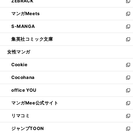
ZEBRACK
く
で
ド
ィ
い
新
開
ウ
ン
ウ
し
マンガMeets
く
で
ド
ィ
い
新
開
ウ
ン
ウ
し
S-MANGA
く
で
ド
ィ
い
新
開
ウ
ン
ウ
し
集英社コミック文庫
く
で
ド
ィ
い
新
開
ウ
ン
ウ
し
女性マンガ
く
で
ド
ィ
い
開
ウ
ン
ウ
Cookie
く
で
ド
ィ
新
開
ウ
ン
し
Cocohana
く
で
ド
い
新
開
ウ
ウ
し
office YOU
く
で
ィ
い
新
開
ン
ウ
し
マンガMee公式サイト
く
ド
ィ
い
新
ウ
ン
ウ
し
リマコミ
で
ド
ィ
い
新
開
ウ
ン
ウ
し
ジャンプTOON
く
で
ド
ィ
い
新