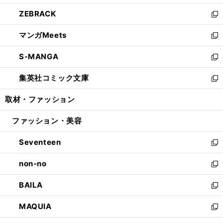
開
ウ
ン
ウ
し
ZEBRACK
く
で
ド
ィ
い
新
開
ウ
ン
ウ
し
マンガMeets
く
で
ド
ィ
い
新
開
ウ
ン
ウ
し
S-MANGA
く
で
ド
ィ
い
新
開
ウ
ン
ウ
し
集英社コミック文庫
く
で
ド
ィ
い
新
開
ウ
ン
ウ
し
取材・ファッション
く
で
ド
ィ
い
開
ウ
ン
ウ
ファッション・美容
く
で
ド
ィ
開
ウ
ン
Seventeen
く
で
ド
新
開
ウ
し
non-no
く
で
い
新
開
ウ
し
BAILA
く
ィ
い
新
ン
ウ
し
MAQUIA
ド
ィ
い
新
ウ
ン
ウ
し