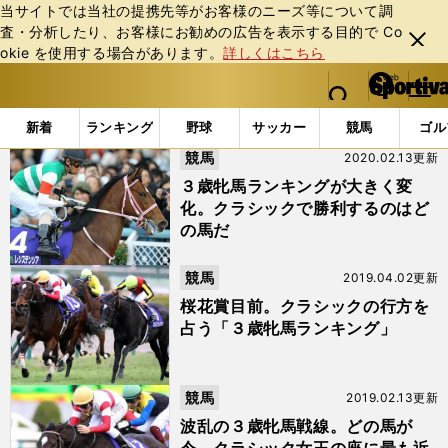
当サイトでは当社の提携先等がお客様のニーズ等について調
査・分析したり、お客様にお勧めの広告を表⽰する⽬的で Co
閉じ
okie を使⽤する場合があります。
詳しくはこちら
る
マイペ
web Sportiva (webスポルティーバ)
検索
メニュ
we
ー
「#３歳牝馬ランキング」の最新ニュース・ 情報 (2ページ
b
ジ
新着
ランキング
野球
サッカー
競馬
ゴル
ス
競馬
2020.02.13更新
ポ
ル
３歳牝馬ランキングが大きく変
テ
化。クラシックで勝利するのはど
ィ
の馬だ
ー
バ
競馬
2019.04.02更新
桜花賞目前。クラシックの行方を
占う「３歳牝馬ランキング」
競馬
2019.02.13更新
波乱の３歳牝馬戦線。どの馬が