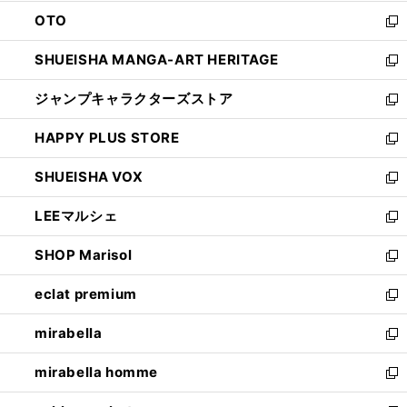
ウ
ン
OTO
で
ド
新
開
ウ
し
SHUEISHA MANGA-ART HERITAGE
く
で
い
新
開
ウ
し
ジャンプキャラクターズストア
く
ィ
い
新
ン
ウ
し
HAPPY PLUS STORE
ド
ィ
い
新
ウ
ン
ウ
し
SHUEISHA VOX
で
ド
ィ
い
新
開
ウ
ン
ウ
し
LEEマルシェ
く
で
ド
ィ
い
新
開
ウ
ン
ウ
し
SHOP Marisol
く
で
ド
ィ
い
新
開
ウ
ン
ウ
し
eclat premium
く
で
ド
ィ
い
新
開
ウ
ン
ウ
し
mirabella
く
で
ド
ィ
い
新
開
ウ
ン
ウ
し
mirabella homme
く
で
ド
ィ
い
新
開
ウ
ン
ウ
し