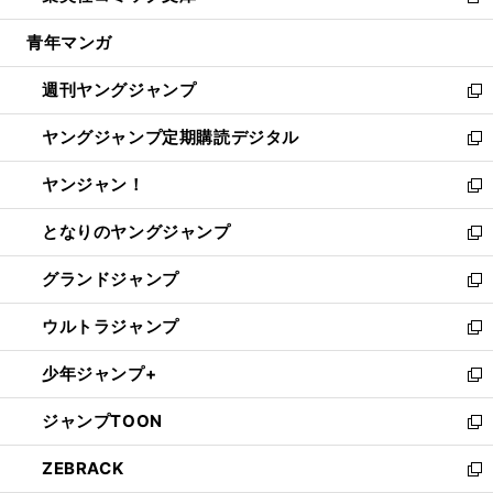
新
開
ウ
ン
ウ
し
青年マンガ
く
で
ド
ィ
い
開
ウ
ン
ウ
週刊ヤングジャンプ
く
で
ド
ィ
新
開
ウ
ン
し
ヤングジャンプ定期購読デジタル
く
で
ド
い
新
開
ウ
ウ
し
ヤンジャン！
く
で
ィ
い
新
開
ン
ウ
し
となりのヤングジャンプ
く
ド
ィ
い
新
ウ
ン
ウ
し
グランドジャンプ
で
ド
ィ
い
新
開
ウ
ン
ウ
し
ウルトラジャンプ
く
で
ド
ィ
い
新
開
ウ
ン
ウ
し
少年ジャンプ+
く
で
ド
ィ
い
新
開
ウ
ン
ウ
し
ジャンプTOON
く
で
ド
ィ
い
新
開
ウ
ン
ウ
し
ZEBRACK
く
で
ド
ィ
い
新
開