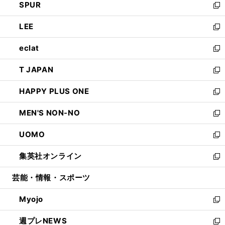
SPUR
で
ド
ィ
い
新
開
ウ
ン
ウ
し
LEE
く
で
ド
ィ
い
新
開
ウ
ン
ウ
し
eclat
く
で
ド
ィ
い
新
開
ウ
ン
ウ
し
T JAPAN
く
で
ド
ィ
い
新
開
ウ
ン
ウ
し
HAPPY PLUS ONE
く
で
ド
ィ
い
新
開
ウ
ン
ウ
し
MEN'S NON-NO
く
で
ド
ィ
い
新
開
ウ
ン
ウ
し
UOMO
く
で
ド
ィ
い
新
開
ウ
ン
ウ
し
集英社オンライン
く
で
ド
ィ
い
新
開
ウ
ン
ウ
し
芸能・情報・スポーツ
く
で
ド
ィ
い
開
ウ
ン
ウ
Myojo
く
で
ド
ィ
新
開
ウ
ン
し
週プレNEWS
く
で
ド
い
新